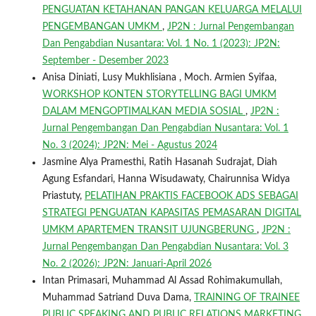
PENGUATAN KETAHANAN PANGAN KELUARGA MELALUI
PENGEMBANGAN UMKM
,
JP2N : Jurnal Pengembangan
Dan Pengabdian Nusantara: Vol. 1 No. 1 (2023): JP2N:
September - Desember 2023
Anisa Diniati, Lusy Mukhlisiana , Moch. Armien Syifaa,
WORKSHOP KONTEN STORYTELLING BAGI UMKM
DALAM MENGOPTIMALKAN MEDIA SOSIAL
,
JP2N :
Jurnal Pengembangan Dan Pengabdian Nusantara: Vol. 1
No. 3 (2024): JP2N: Mei - Agustus 2024
Jasmine Alya Pramesthi, Ratih Hasanah Sudrajat, Diah
Agung Esfandari, Hanna Wisudawaty, Chairunnisa Widya
Priastuty,
PELATIHAN PRAKTIS FACEBOOK ADS SEBAGAI
STRATEGI PENGUATAN KAPASITAS PEMASARAN DIGITAL
UMKM APARTEMEN TRANSIT UJUNGBERUNG
,
JP2N :
Jurnal Pengembangan Dan Pengabdian Nusantara: Vol. 3
No. 2 (2026): JP2N: Januari-April 2026
Intan Primasari, Muhammad Al Assad Rohimakumullah,
Muhammad Satriand Duva Dama,
TRAINING OF TRAINEE
PUBLIC SPEAKING AND PUBLIC RELATIONS MARKETING