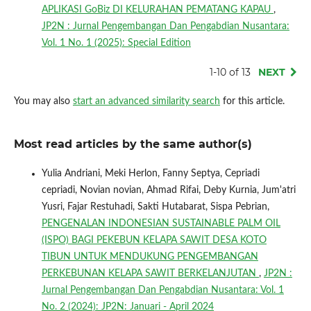
APLIKASI GoBiz DI KELURAHAN PEMATANG KAPAU
,
JP2N : Jurnal Pengembangan Dan Pengabdian Nusantara:
Vol. 1 No. 1 (2025): Special Edition
1-10 of 13
NEXT
You may also
start an advanced similarity search
for this article.
Most read articles by the same author(s)
Yulia Andriani, Meki Herlon, Fanny Septya, Cepriadi
cepriadi, Novian novian, Ahmad Rifai, Deby Kurnia, Jum'atri
Yusri, Fajar Restuhadi, Sakti Hutabarat, Sispa Pebrian,
PENGENALAN INDONESIAN SUSTAINABLE PALM OIL
(ISPO) BAGI PEKEBUN KELAPA SAWIT DESA KOTO
TIBUN UNTUK MENDUKUNG PENGEMBANGAN
PERKEBUNAN KELAPA SAWIT BERKELANJUTAN
,
JP2N :
Jurnal Pengembangan Dan Pengabdian Nusantara: Vol. 1
No. 2 (2024): JP2N: Januari - April 2024