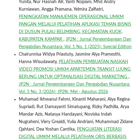
Yunita, Nur Hasnah AR, Yanti Nopiani, Mhd Andry
Kurniawan, Angga Pramana, Yelmira Zalfiatri,
PENINGKATAN MANAJEMEN OPERASIONAL UMKM
PANGAN MELALUI PELATIHAN APLIKASI TEMAN BISNIS
DI DUSUN PULAU BELIMBING, KECAMATAN KUOK,
KABUPATEN KAMPAR
,
JP2N : Jurnal Pengembangan Dan
Pengabdian Nusantara: Vol. 1 No. 1 (2025): Special Edition
Chairunnisa Widya Priastuty, Jasmine Alya Pramesthi,
Hanna Wisudawaty,
PELATIHAN PEMBUATAN NASKAH
VIDEO PROMOSI UMKM APARTEMEN TRANSIT UJUNG
BERUNG UNTUK OPTIMALISASI DIGITAL MARKETING
,
JP2N : Jurnal Pengembangan Dan Pengabdian Nusantara:
Vol. 3 No. 3 (2026): JP2N: Mei - Agustus 2026
Muhamad Ikhwanul Fahmi, Kinanti Maharani, Alya Regina
Supriadi, Rut Damayanti Simatupang, Rizky Padhilla, Arya
Mandar Azis, Natasya Handayani, Noviska Indah
Nugraheni, Viery Grealdi, Yulia Andriani, Muhammad Zidane
Qahtani, Dea Yoshan Cantika,
PENGUATAN LITERASI
DIGITAL UMKM MELALUI PELATIHAN QRIS BERBASIS