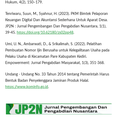
Hukum, 4(2), 150–179.
Tenriwaru, Suun, M., Syahnur, H. (2023). PKM Bimtek Pelaporan
Keuangan Digital Dan Akuntansi Sederhana Untuk Aparat Desa.
JP2N : Jurnal Pengembangan Dan Pengabdian Nusantara, 1(1),
39-45.
https://doi.org/10.62180/zs02pp48
.
Umi, U. N., Ambarwati, D., & Srikalimah, S. (2022). Pelatihan
Pembuatan Nomor Ijin Berusaha untuk Kelegalitasan Usaha pada
Pelaku Usaha di Kecamatan Pare Kabupaten Kediri.
Empowerment: Jurnal Pengabdian Masyarakat, 1(3), 351-368.
Undang - Undang No. 33 Tahun 2014 tentang Pemerintah Harus
Bentuk Badan Penyelenggara Jaminan Produk Halal.
https://www.kominfo.go.id
.