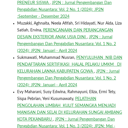
PRENEUR SISWA
,
JP2N : Jurnal Pengembangan Dan
Pengabdian Nusantara: Vol. 2 No. 1 (2024): JP2N
:September - Desember 2024
Muzakki, Aghnaita, Neela Afifah, Sri Hidayati, Nur Aida, Liza
Satiah, Ervina,
PERENCANAAN DAN PERANCANGAN
DESAIN EKSTERIOR ANAK USIA DINI
,
JP2N : Jurnal
Pengembangan Dan Pengabdian Nusantara: Vol. 1 No. 2
(2024): JP2N: Januari - April 2024
Sukmawati, Muhammad Nusran,
PENYULUHAN NIB DAN
PENDAFTARAN SERTIFIKASI HALAL PELAKU UMKM DI
KELURAHAN LANNA KABUPATEN GOWA
,
JP2N : Jurnal
Pengembangan Dan Pengabdian Nusantara: Vol. 1 No. 2
(2024): JP2N: Januari - April 2024
Evy Maharani, Susy Edwina, Rahmayuni, Eliza, Ermi Tety,
Sispa Pebrian, Yeni Kusumawaty,
PELATIHAN
PENGOLAHAN LIMBAH KULIT SEMANGKA MENJADI
MANISAN DAN SELAI DI KELURAHAN SUNGAI AMBANG
KOTA PEKANBARU
,
JP2N : Jurnal Pengembangan Dan
Pengabdian Nusantara: Vol. 1 No. 3 (2024): JP2N: Mei -