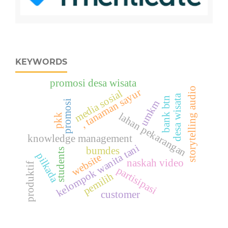
KEYWORDS
promosi desa wisata
storytelling audio
, tanaman sayur
media sosial
desa wisata
bank btn
promosi
umkm
lahan pekarangan
pkk
knowledge management
kelompok wanita tani
bumdes
students
pilkada
website
naskah video
produktif
partisipasi
pemilih
customer