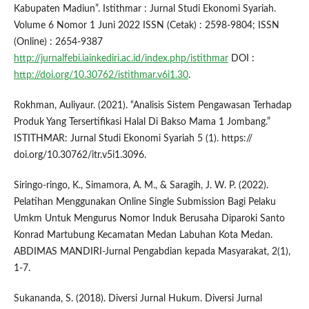
Kabupaten Madiun”. Istithmar : Jurnal Studi Ekonomi Syariah.
Volume 6 Nomor 1 Juni 2022 ISSN (Cetak) : 2598-9804; ISSN
(Online) : 2654-9387
http://jurnalfebi.iainkediri.ac.id/index.php/istithmar
DOI :
http://doi.org/10.30762/istithmar.v6i1.30
.
Rokhman, Auliyaur. (2021). “Analisis Sistem Pengawasan Terhadap
Produk Yang Tersertifikasi Halal Di Bakso Mama 1 Jombang.”
ISTITHMAR: Jurnal Studi Ekonomi Syariah 5 (1). https://
doi.org/10.30762/itr.v5i1.3096.
Siringo-ringo, K., Simamora, A. M., & Saragih, J. W. P. (2022).
Pelatihan Menggunakan Online Single Submission Bagi Pelaku
Umkm Untuk Mengurus Nomor Induk Berusaha Diparoki Santo
Konrad Martubung Kecamatan Medan Labuhan Kota Medan.
ABDIMAS MANDIRI-Jurnal Pengabdian kepada Masyarakat, 2(1),
1-7.
Sukananda, S. (2018). Diversi Jurnal Hukum. Diversi Jurnal