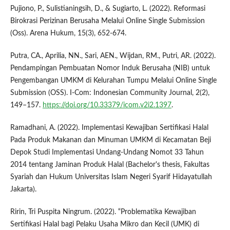
Pujiono, P., Sulistianingsih, D., & Sugiarto, L. (2022). Reformasi
Birokrasi Perizinan Berusaha Melalui Online Single Submission
(Oss). Arena Hukum, 15(3), 652-674.
Putra, CA., Aprilia, NN., Sari, AEN., Wijdan, RM., Putri, AR. (2022).
Pendampingan Pembuatan Nomor Induk Berusaha (NIB) untuk
Pengembangan UMKM di Kelurahan Tumpu Melalui Online Single
Submission (OSS). I-Com: Indonesian Community Journal, 2(2),
149–157.
https://doi.org/10.33379/icom.v2i2.1397
.
Ramadhani, A. (2022). Implementasi Kewajiban Sertifikasi Halal
Pada Produk Makanan dan Minuman UMKM di Kecamatan Beji
Depok Studi Implementasi Undang-Undang Nomot 33 Tahun
2014 tentang Jaminan Produk Halal (Bachelor's thesis, Fakultas
Syariah dan Hukum Universitas Islam Negeri Syarif Hidayatullah
Jakarta).
Ririn, Tri Puspita Ningrum. (2022). “Problematika Kewajiban
Sertifikasi Halal bagi Pelaku Usaha Mikro dan Kecil (UMK) di