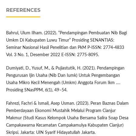
REFERENCES
Bahrul, Ulum Ilham. (2022). “Pendampingan Pembuatan Nib Bagi
Umkm Di Kabupaten Luwu Timur” Prosiding SENANTIAS:
Seminar Nasional Hasil Penelitian dan PkM P-ISSN: 2774-4833
Vol. 3 No. 1, Desember 2022 E-ISSN: 2775-8095.
Dumiyati, D., Yusuf, M., & Pujiastutik, H. (2021). Pendampingan
Pengurusan Ijin Usaha (Nib Dan Iumk) Untuk Pengembangan
Usaha Mikro Kecil Menengah (Umkm) Anggota Forum Ikm ….
Prosiding SNasPPM, 6(1), 49–54.
Fahrezi, Fachri & Ismail, Asep Usman. (2023). Peran Baznas Dalam
Pemberdayaan Ekonomi Mustahik Melalui Program Cianjur
Makmur (Studi Kasus Kelompok Usaha Bersama Salira Soap Desa
Campakawarna Kecamatan Campakamulya Kabupaten Cianjur)
Skripsi. Jakarta: UIN Syarif Hidayatullah Jakarta.