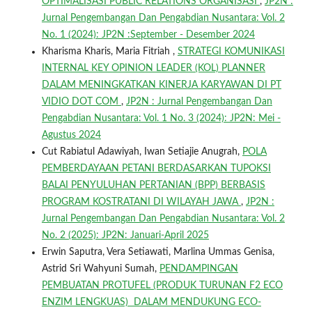
OPTIMALISASI PUBLIC RELATIONS ORGANISASI
,
JP2N :
Jurnal Pengembangan Dan Pengabdian Nusantara: Vol. 2
No. 1 (2024): JP2N :September - Desember 2024
Kharisma Kharis, Maria Fitriah ,
STRATEGI KOMUNIKASI
INTERNAL KEY OPINION LEADER (KOL) PLANNER
DALAM MENINGKATKAN KINERJA KARYAWAN DI PT
VIDIO DOT COM
,
JP2N : Jurnal Pengembangan Dan
Pengabdian Nusantara: Vol. 1 No. 3 (2024): JP2N: Mei -
Agustus 2024
Cut Rabiatul Adawiyah, Iwan Setiajie Anugrah,
POLA
PEMBERDAYAAN PETANI BERDASARKAN TUPOKSI
BALAI PENYULUHAN PERTANIAN (BPP) BERBASIS
PROGRAM KOSTRATANI DI WILAYAH JAWA
,
JP2N :
Jurnal Pengembangan Dan Pengabdian Nusantara: Vol. 2
No. 2 (2025): JP2N: Januari-April 2025
Erwin Saputra, Vera Setiawati, Marlina Ummas Genisa,
Astrid Sri Wahyuni Sumah,
PENDAMPINGAN
PEMBUATAN PROTUFEL (PRODUK TURUNAN F2 ECO
ENZIM LENGKUAS) DALAM MENDUKUNG ECO-