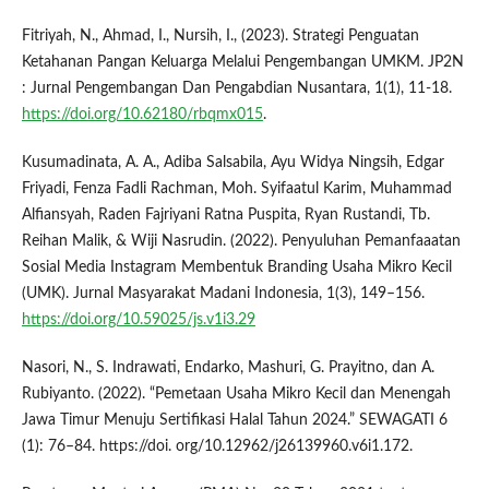
Fitriyah, N., Ahmad, I., Nursih, I., (2023). Strategi Penguatan
Ketahanan Pangan Keluarga Melalui Pengembangan UMKM. JP2N
: Jurnal Pengembangan Dan Pengabdian Nusantara, 1(1), 11-18.
https://doi.org/10.62180/rbqmx015
.
Kusumadinata, A. A., Adiba Salsabila, Ayu Widya Ningsih, Edgar
Friyadi, Fenza Fadli Rachman, Moh. Syifaatul Karim, Muhammad
Alfiansyah, Raden Fajriyani Ratna Puspita, Ryan Rustandi, Tb.
Reihan Malik, & Wiji Nasrudin. (2022). Penyuluhan Pemanfaaatan
Sosial Media Instagram Membentuk Branding Usaha Mikro Kecil
(UMK). Jurnal Masyarakat Madani Indonesia, 1(3), 149–156.
https://doi.org/10.59025/js.v1i3.29
Nasori, N., S. Indrawati, Endarko, Mashuri, G. Prayitno, dan A.
Rubiyanto. (2022). “Pemetaan Usaha Mikro Kecil dan Menengah
Jawa Timur Menuju Sertifikasi Halal Tahun 2024.” SEWAGATI 6
(1): 76–84. https://doi. org/10.12962/j26139960.v6i1.172.