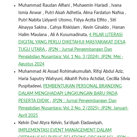
Muhammad Raudan Alfiani , Muhaemin Hariadi , Ivana
Ismia Anwar , Putri Aisah Adhetia, Alma Fardatun Nafisa ,
Putri Nabita Lidyanti Utomo, Fidya Arzita Elfito , Siti
Ainayya Sakina , Cahya Riskisiam , Kevin Ginaldo , Hanan
Halim Maulana , Ali A Kusumadinata,
4 PILAR LITERASI
DIGITAL YANG PERLU DIKETAHUI MASYARAKAT DESA
TUGU UTARA
,
JP2N : Jurnal Pengembangan Dan
Pengabdian Nusantara: Vol. 1 No. 3 (2024): JP2N: Mei -
Agustus 2024
Muhammad Al Assad Rohimakumullah, Rifqi Abdul Aziz,
Haria Saputry Wahyuni, Alkahfi Putra Achdiat, Cecillia Silvia
Puspitadewi,
PEMBENTUKAN PERSONAL BRANDING
DALAM MENGHADAPI LINGKUNGAN BARU PADA
PESERTA DIDIK
,
JP2N : Jurnal Pengembangan Dan
Pengabdian Nusantara: Vol. 2 No. 2 (2025): JP2N: Januari-
April 2025
Kelvin Dwi Atyra Kelvin, Sa'diyah Eladawiyah,
IMPLEMENTASI EVENT MANAGEMENT DALAM