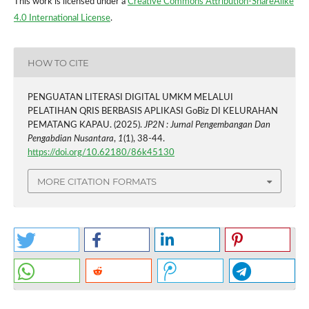
This work is licensed under a
Creative Commons Attribution-ShareAlike
4.0 International License
.
HOW TO CITE
PENGUATAN LITERASI DIGITAL UMKM MELALUI
PELATIHAN QRIS BERBASIS APLIKASI GoBiz DI KELURAHAN
PEMATANG KAPAU. (2025).
JP2N : Jurnal Pengembangan Dan
Pengabdian Nusantara
,
1
(1), 38-44.
https://doi.org/10.62180/86k45130
MORE CITATION FORMATS