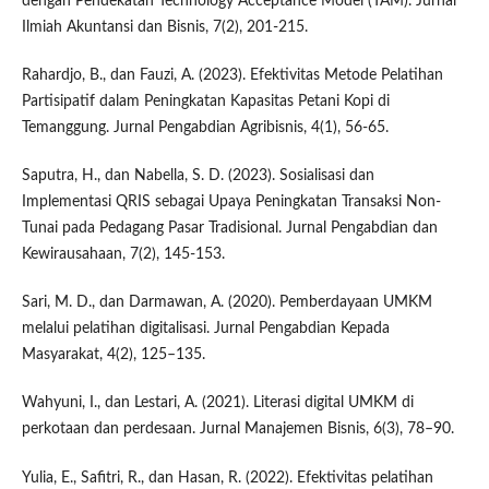
dengan Pendekatan Technology Acceptance Model (TAM). Jurnal
Ilmiah Akuntansi dan Bisnis, 7(2), 201-215.
Rahardjo, B., dan Fauzi, A. (2023). Efektivitas Metode Pelatihan
Partisipatif dalam Peningkatan Kapasitas Petani Kopi di
Temanggung. Jurnal Pengabdian Agribisnis, 4(1), 56-65.
Saputra, H., dan Nabella, S. D. (2023). Sosialisasi dan
Implementasi QRIS sebagai Upaya Peningkatan Transaksi Non-
Tunai pada Pedagang Pasar Tradisional. Jurnal Pengabdian dan
Kewirausahaan, 7(2), 145-153.
Sari, M. D., dan Darmawan, A. (2020). Pemberdayaan UMKM
melalui pelatihan digitalisasi. Jurnal Pengabdian Kepada
Masyarakat, 4(2), 125–135.
Wahyuni, I., dan Lestari, A. (2021). Literasi digital UMKM di
perkotaan dan perdesaan. Jurnal Manajemen Bisnis, 6(3), 78–90.
Yulia, E., Safitri, R., dan Hasan, R. (2022). Efektivitas pelatihan