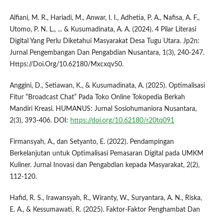
Alfiani, M. R., Hariadi, M., Anwar, I. I., Adhetia, P. A., Nafisa, A. F.,
Utomo, P. N. L., ... & Kusumadinata, A. A. (2024). 4 Pilar Literasi
Digital Yang Perlu Diketahui Masyarakat Desa Tugu Utara. Jp2n:
Jurnal Pengembangan Dan Pengabdian Nusantara, 1(3), 240-247.
Https://Doi.Org/10.62180/Mxcxqv50.
Anggini, D., Setiawan, K., & Kusumadinata, A. (2025). Optimalisasi
Fitur “Broadcast Chat” Pada Toko Online Tokopedia Berkah
Mandiri Kreasi. HUMANUS: Jurnal Sosiohumaniora Nusantara,
2(3), 393-406. DOI:
https://doi.org/10.62180/r20tq091
Firmansyah, A., dan Setyanto, E. (2022). Pendampingan
Berkelanjutan untuk Optimalisasi Pemasaran Digital pada UMKM
Kuliner. Jurnal Inovasi dan Pengabdian kepada Masyarakat, 2(2),
112-120.
Hafid, R. S., Irawansyah, R., Wiranty, W., Suryantara, A. N., Riska,
E. A., & Kessumawati, R. (2025). Faktor-Faktor Penghambat Dan