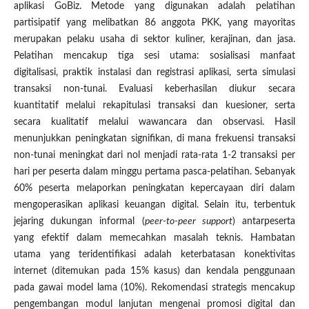
aplikasi GoBiz. Metode yang digunakan adalah pelatihan
partisipatif yang melibatkan 86 anggota PKK, yang mayoritas
merupakan pelaku usaha di sektor kuliner, kerajinan, dan jasa.
Pelatihan mencakup tiga sesi utama: sosialisasi manfaat
digitalisasi, praktik instalasi dan registrasi aplikasi, serta simulasi
transaksi non-tunai. Evaluasi keberhasilan diukur secara
kuantitatif melalui rekapitulasi transaksi dan kuesioner, serta
secara kualitatif melalui wawancara dan observasi. Hasil
menunjukkan peningkatan signifikan, di mana frekuensi transaksi
non-tunai meningkat dari nol menjadi rata-rata 1-2 transaksi per
hari per peserta dalam minggu pertama pasca-pelatihan. Sebanyak
60% peserta melaporkan peningkatan kepercayaan diri dalam
mengoperasikan aplikasi keuangan digital. Selain itu, terbentuk
jejaring dukungan informal (
peer-to-peer support
) antarpeserta
yang efektif dalam memecahkan masalah teknis. Hambatan
utama yang teridentifikasi adalah keterbatasan konektivitas
internet (ditemukan pada 15% kasus) dan kendala penggunaan
pada gawai model lama (10%). Rekomendasi strategis mencakup
pengembangan modul lanjutan mengenai promosi digital dan