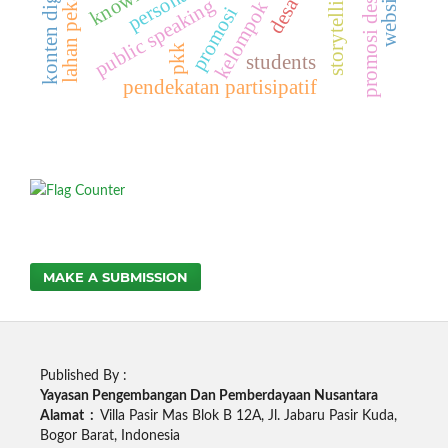
storytelling audio
promosi desa wisata
lahan pekarangan
konten digital
website
public speaking
promosi
pkk
students
pendekatan partisipatif
MAKE A SUBMISSION
Published By :
Yayasan Pengembangan Dan Pemberdayaan Nusantara
Alamat :
Villa Pasir Mas Blok B 12A, Jl. Jabaru Pasir Kuda,
Bogor Barat, Indonesia