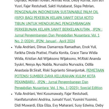
cepriadi, Novian novian, Ahmad Rifai, Deby Kurnia, Jum'atri
Yusri, Fajar Restuhadi, Sakti Hutabarat, Sispa Pebrian,
PENGENALAN INDONESIAN SUSTAINABLE PALM OIL
(ISPO) BAGI PEKEBUN KELAPA SAWIT DESA KOTO
TIBUN UNTUK MENDUKUNG PENGEMBANGAN
PERKEBUNAN KELAPA SAWIT BERKELANJUTAN
,
JP2N :
Jurnal Pengembangan Dan Pengabdian Nusantara: Vol. 1
No. 2 (2024): JP2N: Januari - April 2024
Yulia Andriani, Dimas Damarreza Ramadhan, Enok Yuli,
Farikha Dinda Pratiwi, Fhatia Konita, Grace Tiana Widia
Widia, Kristian Adi Wijaksono Wijaksono, M.Riski Ananda
Syukri, Nesya Ayu Nabila, Nurvazira Nurvazira, Odilia
Anastasia Br.Sirait, Riski Suprianto Simanjuntak,
PEMETAAN
POTENSI SUMBER DAYA KELURAHAN KULIM KOTA
PEKANBARU
,
JP2N : Jurnal Pengembangan Dan
Pengabdian Nusantara: Vol. 1 No. 1 (2025): Special Edition
Yulia Andriani, Yeni Kusumawaty, Fajar Restuhadi,
Hanifaturrahmi Andrina, Jumatri Yusri, Yusmini Yusmini,
Didi Muwardi, Eliza Eliza, Evy Maharani, Susy Edwina, Deby