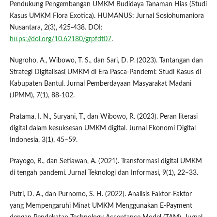
Pendukung Pengembangan UMKM Budidaya Tanaman Hias (Studi
Kasus UMKM Flora Exotica). HUMANUS: Jurnal Sosiohumaniora
Nusantara, 2(3), 425-438. DOI:
https://doi.org/10.62180/grpfdt07
.
Nugroho, A., Wibowo, T. S., dan Sari, D. P. (2023). Tantangan dan
Strategi Digitalisasi UMKM di Era Pasca-Pandemi: Studi Kasus di
Kabupaten Bantul. Jurnal Pemberdayaan Masyarakat Madani
(JPMM), 7(1), 88-102.
Pratama, I. N., Suryani, T., dan Wibowo, R. (2023). Peran literasi
digital dalam kesuksesan UMKM digital. Jurnal Ekonomi Digital
Indonesia, 3(1), 45–59.
Prayogo, R., dan Setiawan, A. (2021). Transformasi digital UMKM
di tengah pandemi. Jurnal Teknologi dan Informasi, 9(1), 22–33.
Putri, D. A., dan Purnomo, S. H. (2022). Analisis Faktor-Faktor
yang Mempengaruhi Minat UMKM Menggunakan E-Payment