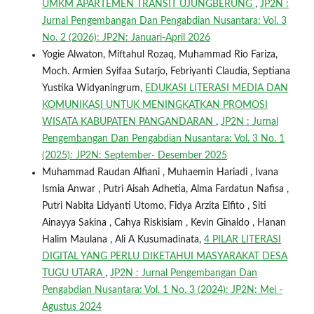
UMKM APARTEMEN TRANSIT UJUNGBERUNG
,
JP2N :
Jurnal Pengembangan Dan Pengabdian Nusantara: Vol. 3
No. 2 (2026): JP2N: Januari-April 2026
Yogie Alwaton, Miftahul Rozaq, Muhammad Rio Fariza,
Moch. Armien Syifaa Sutarjo, Febriyanti Claudia, Septiana
Yustika Widyaningrum,
EDUKASI LITERASI MEDIA DAN
KOMUNIKASI UNTUK MENINGKATKAN PROMOSI
WISATA KABUPATEN PANGANDARAN
,
JP2N : Jurnal
Pengembangan Dan Pengabdian Nusantara: Vol. 3 No. 1
(2025): JP2N: September- Desember 2025
Muhammad Raudan Alfiani , Muhaemin Hariadi , Ivana
Ismia Anwar , Putri Aisah Adhetia, Alma Fardatun Nafisa ,
Putri Nabita Lidyanti Utomo, Fidya Arzita Elfito , Siti
Ainayya Sakina , Cahya Riskisiam , Kevin Ginaldo , Hanan
Halim Maulana , Ali A Kusumadinata,
4 PILAR LITERASI
DIGITAL YANG PERLU DIKETAHUI MASYARAKAT DESA
TUGU UTARA
,
JP2N : Jurnal Pengembangan Dan
Pengabdian Nusantara: Vol. 1 No. 3 (2024): JP2N: Mei -
Agustus 2024