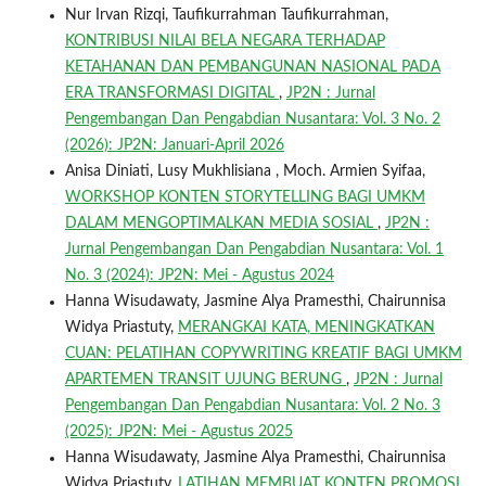
Nur Irvan Rizqi, Taufikurrahman Taufikurrahman,
KONTRIBUSI NILAI BELA NEGARA TERHADAP
KETAHANAN DAN PEMBANGUNAN NASIONAL PADA
ERA TRANSFORMASI DIGITAL
,
JP2N : Jurnal
Pengembangan Dan Pengabdian Nusantara: Vol. 3 No. 2
(2026): JP2N: Januari-April 2026
Anisa Diniati, Lusy Mukhlisiana , Moch. Armien Syifaa,
WORKSHOP KONTEN STORYTELLING BAGI UMKM
DALAM MENGOPTIMALKAN MEDIA SOSIAL
,
JP2N :
Jurnal Pengembangan Dan Pengabdian Nusantara: Vol. 1
No. 3 (2024): JP2N: Mei - Agustus 2024
Hanna Wisudawaty, Jasmine Alya Pramesthi, Chairunnisa
Widya Priastuty,
MERANGKAI KATA, MENINGKATKAN
CUAN: PELATIHAN COPYWRITING KREATIF BAGI UMKM
APARTEMEN TRANSIT UJUNG BERUNG
,
JP2N : Jurnal
Pengembangan Dan Pengabdian Nusantara: Vol. 2 No. 3
(2025): JP2N: Mei - Agustus 2025
Hanna Wisudawaty, Jasmine Alya Pramesthi, Chairunnisa
Widya Priastuty,
LATIHAN MEMBUAT KONTEN PROMOSI