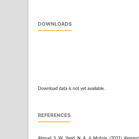
DOWNLOADS
Download data is not yet available.
REFERENCES
Ahmad, S. W., Yanti, N. A., & Muhsin. (2021). Kema