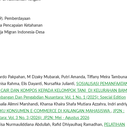
019). Pemberdayaan
ya Pencapaian Ketahanan
ja Migran Indonesia-Desa
chardo Pakpahan, M Dzaky Mubarak, Putri Amanda, Tiffany Meira Tambuna
isa Rahma, Elis Dayanti, Nursafika Julianti,
SOSIALISASI PEMANFAATA
 CAIR DAN KOMPOS KEPADA KELOMPOK TANI DI KELURAHAN BA
bangan Dan Pengabdian Nusantara: Vol. 1 No. 1 (2025): Special Edition
lia Alimni Marshandi, Khansa Khaira Shafa Mutiara Azzahra, Indri andriy
ILAKU KONSUMEN E-COMMERCE DI KALANGAN MAHASISWA
,
JP2N :
a: Vol. 3 No. 3 (2026): JP2N: Mei - Agustus 2026
Nisa Nurmauliddiana Abdullah, Rafid Dhiyaulhaq Ramadhan,
PELATIHAN