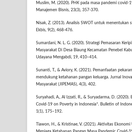
Muslim, M. (2020). PHK pada masa pandemi covid-19
Manajemen Bisnis, 23(3), 357-370.
Nisak, Z. (2013). Analisis SWOT untuk menentukan st
Ekbis, 9(2), 468-476.
Sumardani, N. L. G. (2020). Strategi Pemasaran Keripi
Masyarakat Di Desa Biaung Kecamatan Penebel Kabu
Udayana Mengabdi, 19, 410–414.
Sunanti, T., & Aviory, K. (2021). Pemanfaatan pekar
mendukung ketahanan pangan keluarga. Jurnal Inova
Masyarakat (JIPEMAS), 4(3), 402.
Suryahadi, A., Al Izzati, R., & Suryadarma, D. (2020).
Covid-19 on Poverty in Indonesia*. Bulletin of Indon
1(1), 175–192.
Tiawon, H., & Kristinae, V. (2021). Aktivitas Ekono
Menjaga Ketahanan Pangan Masa Pandemic Covid-19