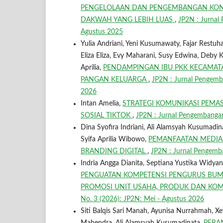
PENGELOLAAN DAN PENGEMBANGAN KONT
DAKWAH YANG LEBIH LUAS
,
JP2N : Jurnal
Agustus 2025
Yulia Andriani, Yeni Kusumawaty, Fajar Restuha
Eliza Eliza, Evy Maharani, Susy Edwina, Deby K
Aprilia,
PENDAMPINGAN IBU PKK KECAMAT
PANGAN KELUARGA
,
JP2N : Jurnal Pengemb
2026
Intan Amelia,
STRATEGI KOMUNIKASI PEMA
SOSIAL TIKTOK
,
JP2N : Jurnal Pengembangan
Dina Syofira Indriani, Ali Alamsyah Kusumadinata
Syifa Aprilia Wibowo,
PEMANFAATAN MEDIA
BRANDING DIGITAL
,
JP2N : Jurnal Pengemba
Indria Angga Dianita, Septiana Yustika Widyan
PENGUATAN KOMPETENSI PENGURUS BUM
PROMOSI UNIT USAHA, PRODUK DAN KO
No. 3 (2026): JP2N: Mei - Agustus 2026
Siti Balqis Sari Manah, Ayunisa Nurrahmah, Xev