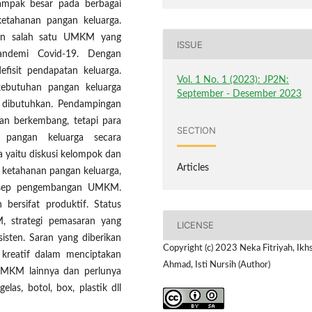
dampak besar pada berbagai
ketahanan pangan keluarga.
n salah satu UMKM yang
ISSUE
andemi Covid-19. Dengan
isit pendapatan keluarga.
Vol. 1 No. 1 (2023): JP2N:
butuhan pangan keluarga
September - Desember 2023
 dibutuhkan. Pendampingan
an berkembang, tetapi para
SECTION
pangan keluarga secara
ua yaitu diskusi kelompok dan
Articles
 ketahanan pangan keluarga,
nsep pengembangan UMKM.
bersifat produktif. Status
, strategi pemasaran yang
LICENSE
sisten. Saran yang diberikan
Copyright (c) 2023 Neka Fitriyah, Ikh
kreatif dalam menciptakan
Ahmad, Isti Nursih (Author)
 UMKM lainnya dan perlunya
, botol, box, plastik dll