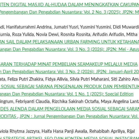
EN DIGITAL MASJID AL-HUDAA DALAM MENINGKATKAN CAKUPA
 Pengembangan Dan Pengabdian Nusantara: Vol. 2 No. 3 (2025): JP2N: Me
di, Hanifaturrahmi Andrina, Jumatri Yusri, Yusmini Yusmini, Didi Muwardi
urnia, Roza Yulida, Novia Dewi, Rosnita Rosnita, Arifudin Arifudin, Mitha
AN SAIL DALAM PELAKSANAAN URBAN FARMING UNTUK KETAHAN
angan Dan Pengabdian Nusantara: Vol. 3 No. 3 (2026): JP2N: Mei - Agus
SARAN TERHADAP MINAT PEMBELIAN SEAMAKEUP MELALUI MEDIA
 Dan Pengabdian Nusantara: Vol. 3 No. 2 (2026): JP2N: Januari-April 2
, Feliza Putri Zhakira, Fidya Allivia, Silvia Putri Maharani, Siti Zahiro Am
 SOSIAL SEBAGAI SARANA PENGENALAN PRODUK DAN PEMBENTU
ngan Dan Pengabdian Nusantara: Vol. 1 No. 1 (2025): Special Edition
ingrum, Febriyanti Claudia, Rizchika Sakinah Octafia, Maya Angelina Lant
DES ALENDA DALAM PENGELOLAAN MEDIA SOSIAL SEBAGAI SARA
MODITAS
,
JP2N : Jurnal Pengembangan Dan Pengabdian Nusantara: Vol.
iola Rhytma Jazzyra, Haifa Hana Panji Awalia, Rehabibah Apriliya, Rijal