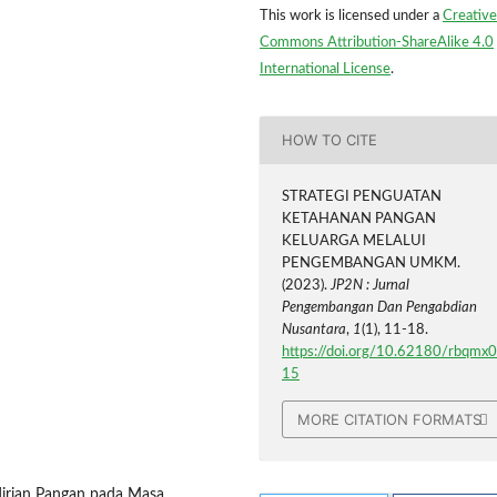
This work is licensed under a
Creative
Commons Attribution-ShareAlike 4.0
International License
.
HOW TO CITE
STRATEGI PENGUATAN
KETAHANAN PANGAN
KELUARGA MELALUI
PENGEMBANGAN UMKM.
(2023).
JP2N : Jurnal
Pengembangan Dan Pengabdian
Nusantara
,
1
(1), 11-18.
https://doi.org/10.62180/rbqmx
15
MORE CITATION FORMATS
ndirian Pangan pada Masa