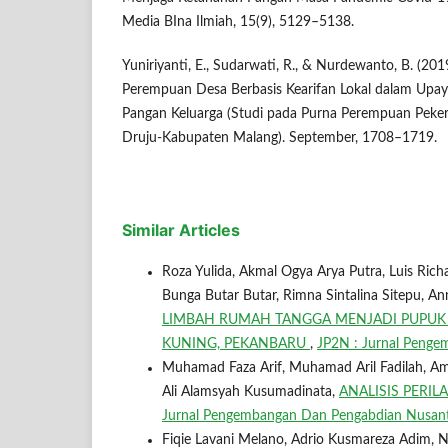
Media BIna Ilmiah, 15(9), 5129–5138.
Yuniriyanti, E., Sudarwati, R., & Nurdewanto, B. (2
Perempuan Desa Berbasis Kearifan Lokal dalam Upa
Pangan Keluarga (Studi pada Purna Perempuan Peker
Druju-Kabupaten Malang). September, 1708–1719.
Similar Articles
Roza Yulida, Akmal Ogya Arya Putra, Luis Ri
Bunga Butar Butar, Rimna Sintalina Sitepu, Ann
LIMBAH RUMAH TANGGA MENJADI PUPUK
KUNING, PEKANBARU
,
JP2N : Jurnal Pengem
Muhamad Faza Arif, Muhamad Aril Fadilah, Ama
Ali Alamsyah Kusumadinata,
ANALISIS PER
Jurnal Pengembangan Dan Pengabdian Nusantar
Fiqie Lavani Melano, Adrio Kusmareza Adim, 