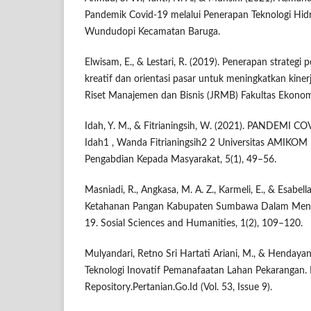
Pandemik Covid-19 melalui Penerapan Teknologi Hid
Wundudopi Kecamatan Baruga.
Elwisam, E., & Lestari, R. (2019). Penerapan strategi
kreatif dan orientasi pasar untuk meningkatkan kin
Riset Manajemen dan Bisnis (JRMB) Fakultas Ekonom
Idah, Y. M., & Fitrianingsih, W. (2021). PANDEMI C
Idah1 , Wanda Fitrianingsih2 2 Universitas AMIKOM 
Pengabdian Kepada Masyarakat, 5(1), 49–56.
Masniadi, R., Angkasa, M. A. Z., Karmeli, E., & Esabella
Ketahanan Pangan Kabupaten Sumbawa Dalam Men
19. Sosial Sciences and Humanities, 1(2), 109–120.
Mulyandari, Retno Sri Hartati Ariani, M., & Hendayana
Teknologi Inovatif Pemanafaatan Lahan Pekarangan. 
Repository.Pertanian.Go.Id (Vol. 53, Issue 9).