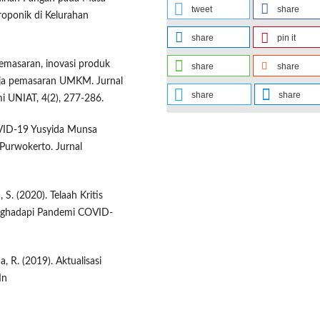
tweet
share
roponik di Kelurahan
share
pin it
 pemasaran, inovasi produk
share
share
erja pemasaran UMKM. Jurnal
share
share
i UNIAT, 4(2), 277-286.
OVID-19 Yusyida Munsa
Purwokerto. Jurnal
, S. (2020). Telaah Kritis
ghadapi Pandemi COVID-
, R. (2019). Aktualisasi
In