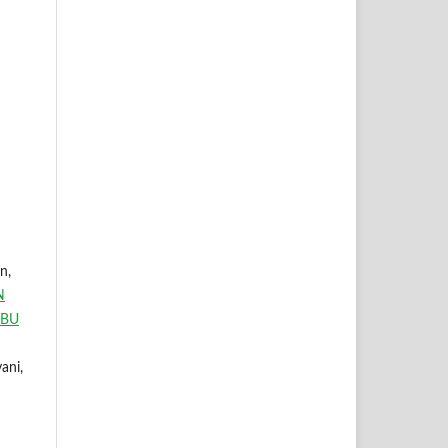
n,
N
MBU
ani,