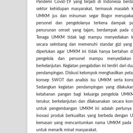
Pandemi Covid-19 yang terjadi di Indonesia ber
sektor kehidupan masyarakat, termasuk masalah 
UMKM jus dan minuman segar Bogor merupaka
personel dan pengelolanya terkena dampak p
penurunan omset yang tajam, berdampak pada def
Tenaga UMKM tidak lagi mampu menyediakan ke
secara seimbang dan memenuhi standar gizi yang
diperlukan agar UMKM ini tidak hanya bertahan d
pengelola dan personel mampu menyediakan 
berkelanjutan. Kegiatan pengabdian ini terdiri dari d
pendampingan. Diskusi kelompok menghasilkan peta
konsep SWOT dan analisis isu UMKM serta ko
Sedangkan kegiatan pendampingan yang dilakukan 
ketahanan pangan bagi keluarga pengelola UMKM
terukur, berkelanjutan dan dilaksanakan secara kon
untuk pengembangan UMKM ini adalah perlunya 
inovasi produk berkualitas yang berbeda dengan
kemasan yang mencantumkan nama UMKM pada gelas
untuk menarik minat masyarakat.