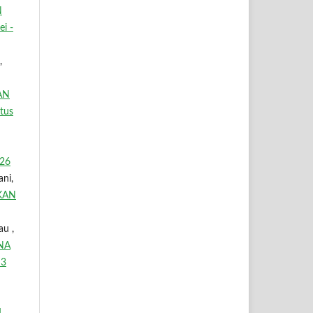
N
i -
,
AN
tus
026
ani,
KAN
au ,
NA
 3