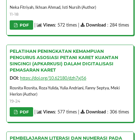
Neka Fitriyah, Ikhsan Ahmad, Isti Nursih (Author)
11-18
PDF
|
Views
: 572 times |
Download
: 284 times
PELATIHAN PENINGKATAN KEMAMPUAN
PENGURUS ASOSIASI PETANI KARET KUANTAN
SINGINGI (APKARKUSI) DALAM DIGITALISASI
PEMASARAN KARET
DOI:
https://doi.org/10.62180/dzh7xj56
Rosnita Rosnita, Roza Yulida, Yulia Andriani, Fanny Septya, Meki
Herlon (Author)
19-24
PDF
|
Views
: 577 times |
Download
: 306 times
PEMBELAJARAN LITERASI DAN NUMERASI PADA