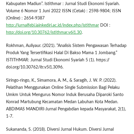
Kabupaten Madiun”. Istithmar : Jurnal Studi Ekonomi Syariah.
Volume 6 Nomor 1 Juni 2022 ISSN (Cetak) : 2598-9804; ISSN
(Online) : 2654-9387
http://jurnalfebi.iainkediri.ac.id/index.php/istithmar
DOI :
http://doi.org/10.30762/istithmar.v6i1.30
.
Rokhman, Auliyaur. (2021). “Analisis Sistem Pengawasan Terhadap
Produk Yang Tersertifikasi Halal Di Bakso Mama 1 Jombang.”
ISTITHMAR: Jurnal Studi Ekonomi Syariah 5 (1). https://
doi.org/10.30762/itr.v5i1.3096.
Siringo-ringo, K., Simamora, A. M., & Saragih, J. W. P. (2022).
Pelatihan Menggunakan Online Single Submission Bagi Pelaku
Umkm Untuk Mengurus Nomor Induk Berusaha Diparoki Santo
Konrad Martubung Kecamatan Medan Labuhan Kota Medan.
ABDIMAS MANDIRI-Jurnal Pengabdian kepada Masyarakat, 2(1),
1-7.
Sukananda, S. (2018). Diversi Jurnal Hukum. Diversi Jurnal