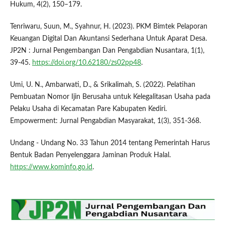
Hukum, 4(2), 150–179.
Tenriwaru, Suun, M., Syahnur, H. (2023). PKM Bimtek Pelaporan
Keuangan Digital Dan Akuntansi Sederhana Untuk Aparat Desa.
JP2N : Jurnal Pengembangan Dan Pengabdian Nusantara, 1(1),
39-45.
https://doi.org/10.62180/zs02pp48
.
Umi, U. N., Ambarwati, D., & Srikalimah, S. (2022). Pelatihan
Pembuatan Nomor Ijin Berusaha untuk Kelegalitasan Usaha pada
Pelaku Usaha di Kecamatan Pare Kabupaten Kediri.
Empowerment: Jurnal Pengabdian Masyarakat, 1(3), 351-368.
Undang - Undang No. 33 Tahun 2014 tentang Pemerintah Harus
Bentuk Badan Penyelenggara Jaminan Produk Halal.
https://www.kominfo.go.id
.