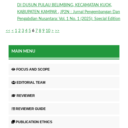
DI DUSUN PULAU BELIMBING, KECAMATAN KUOK,
KABUPATEN KAMPAR
,
JP2N : Jurnal Pengembangan Dan
Pengabdian Nusantara: Vol. 1 No. 1 (2025): Special Edition
<<
<
1
2
3
4
5
6
7
8
9
10
>
>>
MAIN MENU
FOCUS AND SCOPE
EDITORIAL TEAM
REVIEWER
REVIEWER GUIDE
PUBLICATION ETHICS