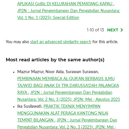
APLIKASI GoBiz DI KELURAHAN PEMATANG KAPAU
,
JP2N : Jurnal Pengembangan Dan Pengabdian Nusantara:
Vol. 1 No. 1 (2025): Special Edition
1-10 of 13
NEXT
You may also
start an advanced similarity search
for this article.
Most read articles by the same author(s)
Mazrur Mazrur, Noor Aida, Surawan Surawan,
PEMBINAAN MEMBACA AL-QUR’AN BERBASIS ILMU
TAJWID BAGI ANAK DI TPA DARUSSA’DAH PALANGKA
RAYA
,
JP2N : Jurnal Pengembangan Dan Pengabdian
Nusantara: Vol. 2 No. 3 (2025): JP2N: Mei - Agustus 2025
Ika Susilawati,
PRAKTIK TEKNIK MENYIMPAN
MENGGUNAKAN ALAT PERAGA KANTONG NILAI
TEMPAT BILANGAN
,
JP2N : Jurnal Pengembangan Dan
Pengabdian Nusantara: Vol. 2 No. 3 (2025): JP2N: Mei -