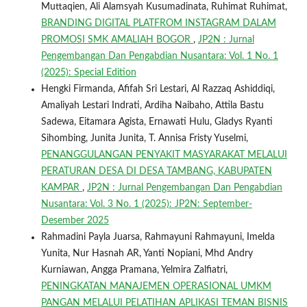
Muttaqien, Ali Alamsyah Kusumadinata, Ruhimat Ruhimat,
BRANDING DIGITAL PLATFROM INSTAGRAM DALAM
PROMOSI SMK AMALIAH BOGOR
,
JP2N : Jurnal
Pengembangan Dan Pengabdian Nusantara: Vol. 1 No. 1
(2025): Special Edition
Hengki Firmanda, Afifah Sri Lestari, Al Razzaq Ashiddiqi,
Amaliyah Lestari Indrati, Ardiha Naibaho, Attila Bastu
Sadewa, Eitamara Agista, Ernawati Hulu, Gladys Ryanti
Sihombing, Junita Junita, T. Annisa Fristy Yuselmi,
PENANGGULANGAN PENYAKIT MASYARAKAT MELALUI
PERATURAN DESA DI DESA TAMBANG, KABUPATEN
KAMPAR
,
JP2N : Jurnal Pengembangan Dan Pengabdian
Nusantara: Vol. 3 No. 1 (2025): JP2N: September-
Desember 2025
Rahmadini Payla Juarsa, Rahmayuni Rahmayuni, Imelda
Yunita, Nur Hasnah AR, Yanti Nopiani, Mhd Andry
Kurniawan, Angga Pramana, Yelmira Zalfiatri,
PENINGKATAN MANAJEMEN OPERASIONAL UMKM
PANGAN MELALUI PELATIHAN APLIKASI TEMAN BISNIS