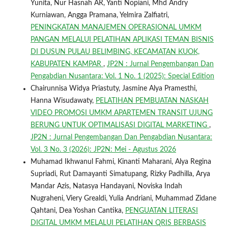
Yunita, Nur Hasnah AR, Yanti Nopiani, Mhd Andry
Kurniawan, Angga Pramana, Yelmira Zalfiatri,
PENINGKATAN MANAJEMEN OPERASIONAL UMKM
PANGAN MELALUI PELATIHAN APLIKASI TEMAN BISNIS
DI DUSUN PULAU BELIMBING, KECAMATAN KUOK,
KABUPATEN KAMPAR
,
JP2N : Jurnal Pengembangan Dan
Pengabdian Nusantara: Vol. 1 No. 1 (2025): Special Edition
Chairunnisa Widya Priastuty, Jasmine Alya Pramesthi,
Hanna Wisudawaty,
PELATIHAN PEMBUATAN NASKAH
VIDEO PROMOSI UMKM APARTEMEN TRANSIT UJUNG
BERUNG UNTUK OPTIMALISASI DIGITAL MARKETING
,
JP2N : Jurnal Pengembangan Dan Pengabdian Nusantara:
Vol. 3 No. 3 (2026): JP2N: Mei - Agustus 2026
Muhamad Ikhwanul Fahmi, Kinanti Maharani, Alya Regina
Supriadi, Rut Damayanti Simatupang, Rizky Padhilla, Arya
Mandar Azis, Natasya Handayani, Noviska Indah
Nugraheni, Viery Grealdi, Yulia Andriani, Muhammad Zidane
Qahtani, Dea Yoshan Cantika,
PENGUATAN LITERASI
DIGITAL UMKM MELALUI PELATIHAN QRIS BERBASIS