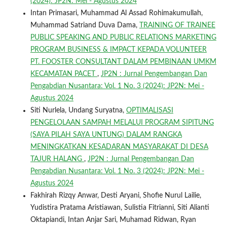
(2024): JP2N: Mei - Agustus 2024
Intan Primasari, Muhammad Al Assad Rohimakumullah,
Muhammad Satriand Duva Dama,
TRAINING OF TRAINEE
PUBLIC SPEAKING AND PUBLIC RELATIONS MARKETING
PROGRAM BUSINESS & IMPACT KEPADA VOLUNTEER
PT. FOOSTER CONSULTANT DALAM PEMBINAAN UMKM
KECAMATAN PACET
,
JP2N : Jurnal Pengembangan Dan
Pengabdian Nusantara: Vol. 1 No. 3 (2024): JP2N: Mei -
Agustus 2024
Siti Nurlela, Undang Suryatna,
OPTIMALISASI
PENGELOLAAN SAMPAH MELALUI PROGRAM SIPITUNG
(SAYA PILAH SAYA UNTUNG) DALAM RANGKA
MENINGKATKAN KESADARAN MASYARAKAT DI DESA
TAJUR HALANG
,
JP2N : Jurnal Pengembangan Dan
Pengabdian Nusantara: Vol. 1 No. 3 (2024): JP2N: Mei -
Agustus 2024
Fakhirah Rizqy Anwar, Desti Aryani, Shofie Nurul Lailie,
Yudistira Pratama Aristiawan, Sulistia Fitrianni, Siti Alianti
Oktapiandi, Intan Anjar Sari, Muhamad Ridwan, Ryan