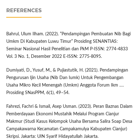
REFERENCES
Bahrul, Ulum Ilham. (2022). “Pendampingan Pembuatan Nib Bagi
Umkm Di Kabupaten Luwu Timur” Prosiding SENANTIAS:
Seminar Nasional Hasil Penelitian dan PkM P-ISSN: 2774-4833
Vol. 3 No. 1, Desember 2022 E-ISSN: 2775-8095.
Dumiyati, D., Yusuf, M., & Pujiastutik, H. (2021). Pendampingan
Pengurusan Ijin Usaha (Nib Dan Iumk) Untuk Pengembangan
Usaha Mikro Kecil Menengah (Umkm) Anggota Forum Ikm ….
Prosiding SNasPPM, 6(1), 49–54.
Fahrezi, Fachri & Ismail, Asep Usman. (2023). Peran Baznas Dalam
Pemberdayaan Ekonomi Mustahik Melalui Program Cianjur
Makmur (Studi Kasus Kelompok Usaha Bersama Salira Soap Desa
Campakawarna Kecamatan Campakamulya Kabupaten Cianjur)
Skripsi. Jakarta: UIN Syarif Hidayatullah Jakarta.