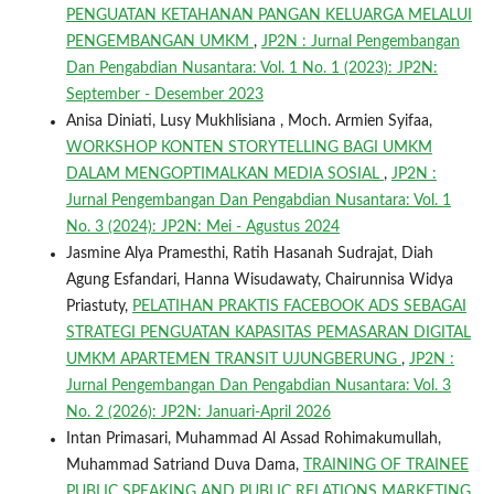
PENGUATAN KETAHANAN PANGAN KELUARGA MELALUI
PENGEMBANGAN UMKM
,
JP2N : Jurnal Pengembangan
Dan Pengabdian Nusantara: Vol. 1 No. 1 (2023): JP2N:
September - Desember 2023
Anisa Diniati, Lusy Mukhlisiana , Moch. Armien Syifaa,
WORKSHOP KONTEN STORYTELLING BAGI UMKM
DALAM MENGOPTIMALKAN MEDIA SOSIAL
,
JP2N :
Jurnal Pengembangan Dan Pengabdian Nusantara: Vol. 1
No. 3 (2024): JP2N: Mei - Agustus 2024
Jasmine Alya Pramesthi, Ratih Hasanah Sudrajat, Diah
Agung Esfandari, Hanna Wisudawaty, Chairunnisa Widya
Priastuty,
PELATIHAN PRAKTIS FACEBOOK ADS SEBAGAI
STRATEGI PENGUATAN KAPASITAS PEMASARAN DIGITAL
UMKM APARTEMEN TRANSIT UJUNGBERUNG
,
JP2N :
Jurnal Pengembangan Dan Pengabdian Nusantara: Vol. 3
No. 2 (2026): JP2N: Januari-April 2026
Intan Primasari, Muhammad Al Assad Rohimakumullah,
Muhammad Satriand Duva Dama,
TRAINING OF TRAINEE
PUBLIC SPEAKING AND PUBLIC RELATIONS MARKETING