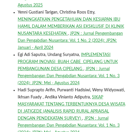
Agustus 2025
Yenni Gustiani Tarigan, Christina Roos Etty,
MENINGKATKAN PENGETAHUAN DAN KESIAPAN IBU
HAMIL DALAM MEMBERIKAN ASI EKSKLUSIF DI KLINIK
NUSANTARA KESEHATAN
,
JP2N : Jurnal Pengembangan
Dan Pengabdian Nusantara: Vol. 1 No. 2 (2024): JP2N:
Januari - April 2024
Egi Adi Saputra, Undang Suryatna,
IMPLEMENTASI
PROGRAM INOVASI BUAH CABE CIPELANG UNTUK
PEMBANGUNAN DESA CIPELANG
,
JP2N : Jurnal
Pengembangan Dan Pengabdian Nusantara: Vol. 1 No. 3
(2024): JP2N: Mei - Agustus 2024
Hadi Suprapto Arifin, Purwanti Hadisiwi, Weny Widyowati,
Ikhsan Fuady , Andika Vinianto Adiputra,
SIKAP
MASYARAKAT TENTANG TERBENTUKNYA DESA WISATA
DI JATIGEDE (ANALISIS RAPID RURAL APRAISAL
DENGAN PENDEKATAN SURVEY)
,
JP2N : Jurnal
Pengembangan Dan Pengabdian Nusantara: Vol. 1 No. 3