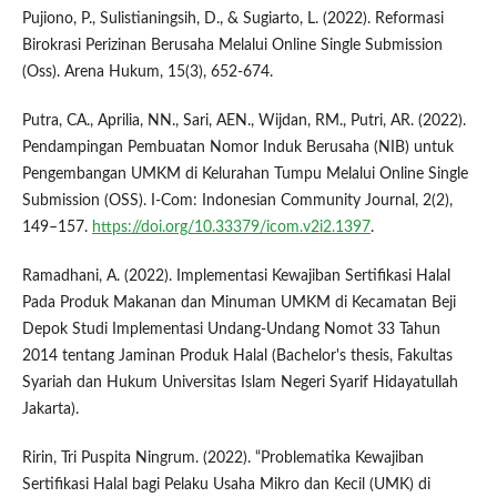
Pujiono, P., Sulistianingsih, D., & Sugiarto, L. (2022). Reformasi
Birokrasi Perizinan Berusaha Melalui Online Single Submission
(Oss). Arena Hukum, 15(3), 652-674.
Putra, CA., Aprilia, NN., Sari, AEN., Wijdan, RM., Putri, AR. (2022).
Pendampingan Pembuatan Nomor Induk Berusaha (NIB) untuk
Pengembangan UMKM di Kelurahan Tumpu Melalui Online Single
Submission (OSS). I-Com: Indonesian Community Journal, 2(2),
149–157.
https://doi.org/10.33379/icom.v2i2.1397
.
Ramadhani, A. (2022). Implementasi Kewajiban Sertifikasi Halal
Pada Produk Makanan dan Minuman UMKM di Kecamatan Beji
Depok Studi Implementasi Undang-Undang Nomot 33 Tahun
2014 tentang Jaminan Produk Halal (Bachelor's thesis, Fakultas
Syariah dan Hukum Universitas Islam Negeri Syarif Hidayatullah
Jakarta).
Ririn, Tri Puspita Ningrum. (2022). “Problematika Kewajiban
Sertifikasi Halal bagi Pelaku Usaha Mikro dan Kecil (UMK) di