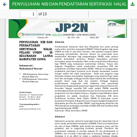
PENYULUHAN NIB DAN PENDAFTARAN SERTIFIKASI HALAL PELAKU UMKM DI KELURAHAN LANNA KABUPATEN GOWA