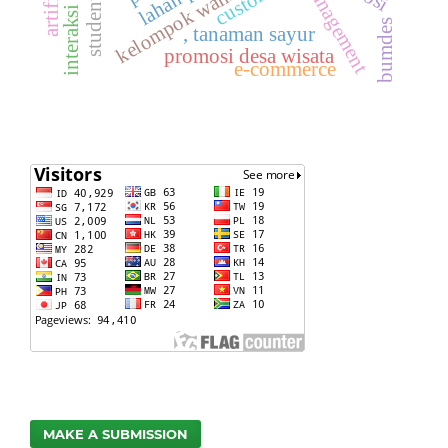
kelompok wanita tani
customer
students
interaksi
bumdes
, tanaman sayur
promosi desa wisata
e-commerce
MAKE A SUBMISSION