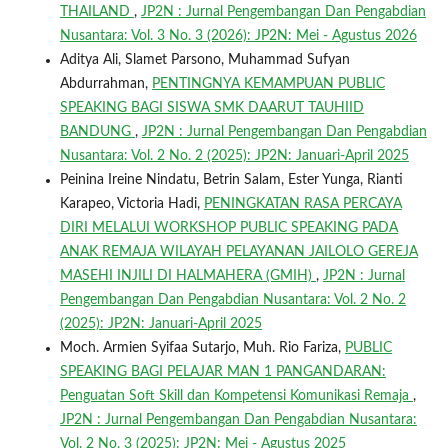
THAILAND
,
JP2N : Jurnal Pengembangan Dan Pengabdian
Nusantara: Vol. 3 No. 3 (2026): JP2N: Mei - Agustus 2026
Aditya Ali, Slamet Parsono, Muhammad Sufyan
Abdurrahman,
PENTINGNYA KEMAMPUAN PUBLIC
SPEAKING BAGI SISWA SMK DAARUT TAUHIID
BANDUNG
,
JP2N : Jurnal Pengembangan Dan Pengabdian
Nusantara: Vol. 2 No. 2 (2025): JP2N: Januari-April 2025
Peinina Ireine Nindatu, Betrin Salam, Ester Yunga, Rianti
Karapeo, Victoria Hadi,
PENINGKATAN RASA PERCAYA
DIRI MELALUI WORKSHOP PUBLIC SPEAKING PADA
ANAK REMAJA WILAYAH PELAYANAN JAILOLO GEREJA
MASEHI INJILI DI HALMAHERA (GMIH)
,
JP2N : Jurnal
Pengembangan Dan Pengabdian Nusantara: Vol. 2 No. 2
(2025): JP2N: Januari-April 2025
Moch. Armien Syifaa Sutarjo, Muh. Rio Fariza,
PUBLIC
SPEAKING BAGI PELAJAR MAN 1 PANGANDARAN:
Penguatan Soft Skill dan Kompetensi Komunikasi Remaja
,
JP2N : Jurnal Pengembangan Dan Pengabdian Nusantara:
Vol. 2 No. 3 (2025): JP2N: Mei - Agustus 2025