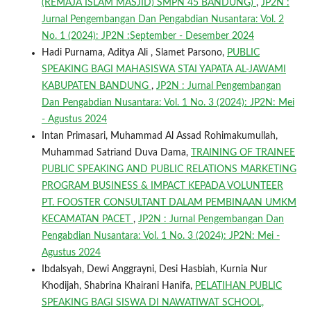
(REMAJA ISLAM MASJID) SMPN 45 BANDUNG)
,
JP2N :
Jurnal Pengembangan Dan Pengabdian Nusantara: Vol. 2
No. 1 (2024): JP2N :September - Desember 2024
Hadi Purnama, Aditya Ali , Slamet Parsono,
PUBLIC
SPEAKING BAGI MAHASISWA STAI YAPATA AL-JAWAMI
KABUPATEN BANDUNG
,
JP2N : Jurnal Pengembangan
Dan Pengabdian Nusantara: Vol. 1 No. 3 (2024): JP2N: Mei
- Agustus 2024
Intan Primasari, Muhammad Al Assad Rohimakumullah,
Muhammad Satriand Duva Dama,
TRAINING OF TRAINEE
PUBLIC SPEAKING AND PUBLIC RELATIONS MARKETING
PROGRAM BUSINESS & IMPACT KEPADA VOLUNTEER
PT. FOOSTER CONSULTANT DALAM PEMBINAAN UMKM
KECAMATAN PACET
,
JP2N : Jurnal Pengembangan Dan
Pengabdian Nusantara: Vol. 1 No. 3 (2024): JP2N: Mei -
Agustus 2024
Ibdalsyah, Dewi Anggrayni, Desi Hasbiah, Kurnia Nur
Khodijah, Shabrina Khairani Hanifa,
PELATIHAN PUBLIC
SPEAKING BAGI SISWA DI NAWATIWAT SCHOOL,