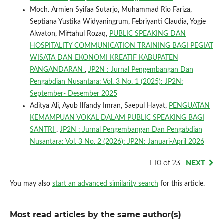
Moch. Armien Syifaa Sutarjo, Muhammad Rio Fariza,
Septiana Yustika Widyaningrum, Febriyanti Claudia, Yogie
Alwaton, Miftahul Rozaq,
PUBLIC SPEAKING DAN
HOSPITALITY COMMUNICATION TRAINING BAGI PEGIAT
WISATA DAN EKONOMI KREATIF KABUPATEN
PANGANDARAN
,
JP2N : Jurnal Pengembangan Dan
Pengabdian Nusantara: Vol. 3 No. 1 (2025): JP2N:
September- Desember 2025
Aditya Ali, Ayub Ilfandy Imran, Saepul Hayat,
PENGUATAN
KEMAMPUAN VOKAL DALAM PUBLIC SPEAKING BAGI
SANTRI
,
JP2N : Jurnal Pengembangan Dan Pengabdian
Nusantara: Vol. 3 No. 2 (2026): JP2N: Januari-April 2026
1-10 of 23
NEXT
You may also
start an advanced similarity search
for this article.
Most read articles by the same author(s)