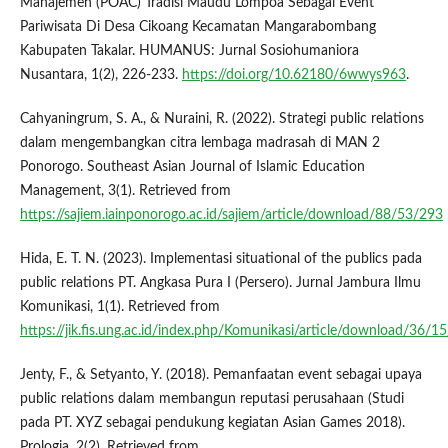
Manajemen (POAC) Tradisi Maudu Lompoa Sebagai Event
Pariwisata Di Desa Cikoang Kecamatan Mangarabombang
Kabupaten Takalar. HUMANUS: Jurnal Sosiohumaniora
Nusantara, 1(2), 226-233.
https://doi.org/10.62180/6wwys963
.
Cahyaningrum, S. A., & Nuraini, R. (2022). Strategi public relations
dalam mengembangkan citra lembaga madrasah di MAN 2
Ponorogo. Southeast Asian Journal of Islamic Education
Management, 3(1). Retrieved from
https://sajiem.iainponorogo.ac.id/sajiem/article/download/88/53/293
Hida, E. T. N. (2023). Implementasi situational of the publics pada
public relations PT. Angkasa Pura I (Persero). Jurnal Jambura Ilmu
Komunikasi, 1(1). Retrieved from
https://jik.fis.ung.ac.id/index.php/Komunikasi/article/download/36/1
Jenty, F., & Setyanto, Y. (2018). Pemanfaatan event sebagai upaya
public relations dalam membangun reputasi perusahaan (Studi
pada PT. XYZ sebagai pendukung kegiatan Asian Games 2018).
Prologia, 2(2). Retrieved from