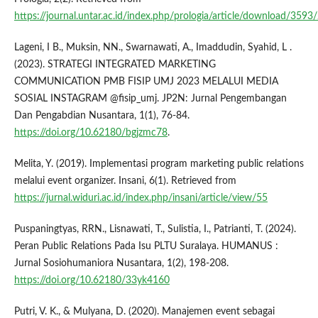
https://journal.untar.ac.id/index.php/prologia/article/download/359
Lageni, I B., Muksin, NN., Swarnawati, A., Imaddudin, Syahid, L .
(2023). STRATEGI INTEGRATED MARKETING
COMMUNICATION PMB FISIP UMJ 2023 MELALUI MEDIA
SOSIAL INSTAGRAM @fisip_umj. JP2N: Jurnal Pengembangan
Dan Pengabdian Nusantara, 1(1), 76-84.
https://doi.org/10.62180/bgjzmc78
.
Melita, Y. (2019). Implementasi program marketing public relations
melalui event organizer. Insani, 6(1). Retrieved from
https://jurnal.widuri.ac.id/index.php/insani/article/view/55
Puspaningtyas, RRN., Lisnawati, T., Sulistia, I., Patrianti, T. (2024).
Peran Public Relations Pada Isu PLTU Suralaya. HUMANUS :
Jurnal Sosiohumaniora Nusantara, 1(2), 198-208.
https://doi.org/10.62180/33yk4160
Putri, V. K., & Mulyana, D. (2020). Manajemen event sebagai