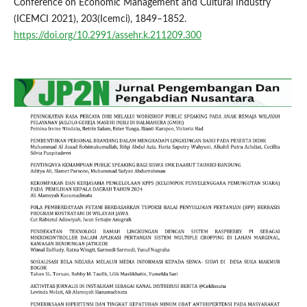
Conference on Economic Management and Cultural Industry
(ICEMCI 2021), 203(Icemci), 1849–1852.
https://doi.org/10.2991/assehr.k.211209.300