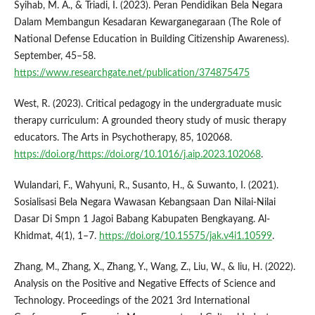
Syihab, M. A., & Triadi, I. (2023). Peran Pendidikan Bela Negara
Dalam Membangun Kesadaran Kewarganegaraan (The Role of
National Defense Education in Building Citizenship Awareness).
September, 45–58.
https://www.researchgate.net/publication/374875475
West, R. (2023). Critical pedagogy in the undergraduate music
therapy curriculum: A grounded theory study of music therapy
educators. The Arts in Psychotherapy, 85, 102068.
https://doi.org/https://doi.org/10.1016/j.aip.2023.102068
.
Wulandari, F., Wahyuni, R., Susanto, H., & Suwanto, I. (2021).
Sosialisasi Bela Negara Wawasan Kebangsaan Dan Nilai-Nilai
Dasar Di Smpn 1 Jagoi Babang Kabupaten Bengkayang. Al-
Khidmat, 4(1), 1–7.
https://doi.org/10.15575/jak.v4i1.10599
.
Zhang, M., Zhang, X., Zhang, Y., Wang, Z., Liu, W., & liu, H. (2022).
Analysis on the Positive and Negative Effects of Science and
Technology. Proceedings of the 2021 3rd International