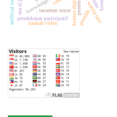
artificial intelligence
kelompok wanita tani
ma al jawami
konten digital
promosi
, tanaman sayur
pemilih
pendekatan partisipatif
naskah video