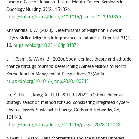
Example Case of Tobacco-Related Mouth Cancer. Seminars in
Oncology Nursing, 39(2), 151396.
https://doi.org/https://doi.org/10.1016/j.soncn.2023.151396
Krisnandita, I. W. (2023). Determinants of Migration Flows in
Highly Skilled Migrants Interprovince in Indonesia. Populasi, 31(1),
13.
https://doi.org/10.22146/jp.84371
Li, F. (Sam), & Wang, B. (2020). Social contact theory and attitude
change through tourism: Researching Chinese visitors to North
Korea. Tourism Management Perspectives, 36(April).
https://doi.org/10.1016/j.tmp.2020.100743
Lu, Z., Liu, H., Kong, X., Li, H., & Li, T. (2023). Optimal defense
strategy selection method for CPS considering integrated cyber–
physical losses. Sustainable Energy, Grids and Networks, 36,
101143.
https://doi.org/https://doi.org/10.1016/j.segan.2023.101143
Navari, C. (2016). Hans Morgenthau and the National Interest.