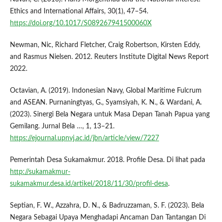
Ethics and International Affairs, 30(1), 47–54.
https://doi.org/10.1017/S089267941500060X
Newman, Nic, Richard Fletcher, Craig Robertson, Kirsten Eddy,
and Rasmus Nielsen. 2012. Reuters Institute Digital News Report
2022.
Octavian, A. (2019). Indonesian Navy, Global Maritime Fulcrum
and ASEAN. Purnaningtyas, G., Syamsiyah, K. N., & Wardani, A.
(2023). Sinergi Bela Negara untuk Masa Depan Tanah Papua yang
Gemilang. Jurnal Bela …, 1, 13–21.
https://ejournal.upnvj.ac.id/jbn/article/view/7227
Pemerintah Desa Sukamakmur. 2018. Profile Desa. Di lihat pada
http://sukamakmur-
sukamakmur.desa.id/artikel/2018/11/30/profil-desa
.
Septian, F. W., Azzahra, D. N., & Badruzzaman, S. F. (2023). Bela
Negara Sebagai Upaya Menghadapi Ancaman Dan Tantangan Di