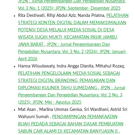
JP2N : Jurnal Pengembangan Dan Pengabdian Nusantara:
Vol. 3 No. 1 (2025): JP2N: September- Desember 2025
Rita Destiwati, Rifqi Abdul Aziz, Nanda Priatna,
PELATIHAN
STRATEGI KONTEN DIGITAL DALAM MEMAKSIMALKAN
POTENSI DESA MELALUI MEDIA SOSIAL DI DESA
WISATA SUGIH MUKTI, KECAMATAN PASIR JAMBU,
JAWA BARAT
,
JP2N : Jurnal Pengembangan Dan
Pengabdian Nusantara: Vol. 3 No. 2 (2026): JP2N: Januari-
April 2026
Hanna Wisudawaty, Indra Angga Dianita, Miftahul Rozaq,
PELATIHAN PENGELOLAAN MEDIA SOSIAL SEBAGAI
STRATEGI DIGITAL BRANDING, PEMASARAN DAN
DIPLOMASI KULINER TAHU SUMEDANG
,
JP2N : Jurnal
Pengembangan Dan Pengabdian Nusantara: Vol. 2 No. 3
(2025): JP2N: Mei - Agustus 2025
Mat Asan , Marlina Ummas Genisa, Sri Wardhani, Astrid Sri
Wahyuni Sumah ,
PENDAMPINGAN PEMANFAATAN
BUAH PEDADA SEBAGAI BAHAN DASAR PEMBUATAN
SABUN CAIR ALAMI DI KECAMATAN BANYUASIN II
,