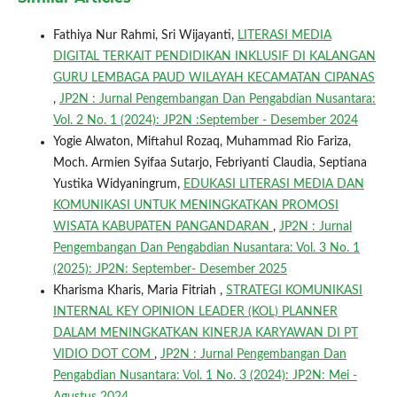
Fathiya Nur Rahmi, Sri Wijayanti,
LITERASI MEDIA
DIGITAL TERKAIT PENDIDIKAN INKLUSIF DI KALANGAN
GURU LEMBAGA PAUD WILAYAH KECAMATAN CIPANAS
,
JP2N : Jurnal Pengembangan Dan Pengabdian Nusantara:
Vol. 2 No. 1 (2024): JP2N :September - Desember 2024
Yogie Alwaton, Miftahul Rozaq, Muhammad Rio Fariza,
Moch. Armien Syifaa Sutarjo, Febriyanti Claudia, Septiana
Yustika Widyaningrum,
EDUKASI LITERASI MEDIA DAN
KOMUNIKASI UNTUK MENINGKATKAN PROMOSI
WISATA KABUPATEN PANGANDARAN
,
JP2N : Jurnal
Pengembangan Dan Pengabdian Nusantara: Vol. 3 No. 1
(2025): JP2N: September- Desember 2025
Kharisma Kharis, Maria Fitriah ,
STRATEGI KOMUNIKASI
INTERNAL KEY OPINION LEADER (KOL) PLANNER
DALAM MENINGKATKAN KINERJA KARYAWAN DI PT
VIDIO DOT COM
,
JP2N : Jurnal Pengembangan Dan
Pengabdian Nusantara: Vol. 1 No. 3 (2024): JP2N: Mei -