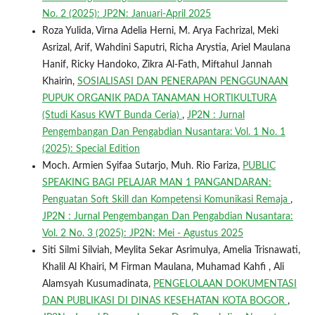
No. 2 (2025): JP2N: Januari-April 2025
Roza Yulida, Virna Adelia Herni, M. Arya Fachrizal, Meki
Asrizal, Arif, Wahdini Saputri, Richa Arystia, Ariel Maulana
Hanif, Ricky Handoko, Zikra Al-Fath, Miftahul Jannah
Khairin,
SOSIALISASI DAN PENERAPAN PENGGUNAAN
PUPUK ORGANIK PADA TANAMAN HORTIKULTURA
(Studi Kasus KWT Bunda Ceria)
,
JP2N : Jurnal
Pengembangan Dan Pengabdian Nusantara: Vol. 1 No. 1
(2025): Special Edition
Moch. Armien Syifaa Sutarjo, Muh. Rio Fariza,
PUBLIC
SPEAKING BAGI PELAJAR MAN 1 PANGANDARAN:
Penguatan Soft Skill dan Kompetensi Komunikasi Remaja
,
JP2N : Jurnal Pengembangan Dan Pengabdian Nusantara:
Vol. 2 No. 3 (2025): JP2N: Mei - Agustus 2025
Siti Silmi Silviah, Meylita Sekar Asrimulya, Amelia Trisnawati,
Khalil Al Khairi, M Firman Maulana, Muhamad Kahfi , Ali
Alamsyah Kusumadinata,
PENGELOLAAN DOKUMENTASI
DAN PUBLIKASI DI DINAS KESEHATAN KOTA BOGOR
,