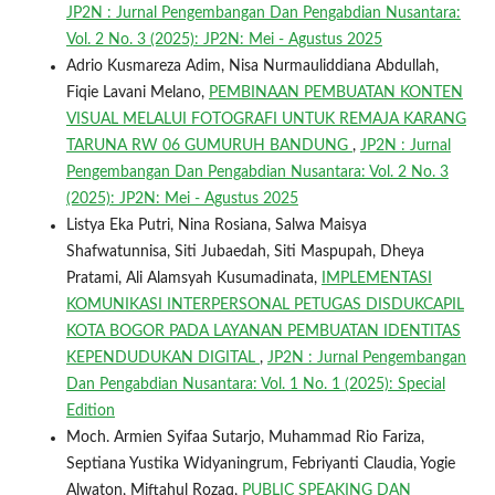
JP2N : Jurnal Pengembangan Dan Pengabdian Nusantara:
Vol. 2 No. 3 (2025): JP2N: Mei - Agustus 2025
Adrio Kusmareza Adim, Nisa Nurmauliddiana Abdullah,
Fiqie Lavani Melano,
PEMBINAAN PEMBUATAN KONTEN
VISUAL MELALUI FOTOGRAFI UNTUK REMAJA KARANG
TARUNA RW 06 GUMURUH BANDUNG
,
JP2N : Jurnal
Pengembangan Dan Pengabdian Nusantara: Vol. 2 No. 3
(2025): JP2N: Mei - Agustus 2025
Listya Eka Putri, Nina Rosiana, Salwa Maisya
Shafwatunnisa, Siti Jubaedah, Siti Maspupah, Dheya
Pratami, Ali Alamsyah Kusumadinata,
IMPLEMENTASI
KOMUNIKASI INTERPERSONAL PETUGAS DISDUKCAPIL
KOTA BOGOR PADA LAYANAN PEMBUATAN IDENTITAS
KEPENDUDUKAN DIGITAL
,
JP2N : Jurnal Pengembangan
Dan Pengabdian Nusantara: Vol. 1 No. 1 (2025): Special
Edition
Moch. Armien Syifaa Sutarjo, Muhammad Rio Fariza,
Septiana Yustika Widyaningrum, Febriyanti Claudia, Yogie
Alwaton, Miftahul Rozaq,
PUBLIC SPEAKING DAN