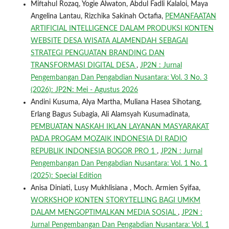
Miftahul Rozaq, Yogie Alwaton, Abdul Fadli Kalaloi, Maya
Angelina Lantau, Rizchika Sakinah Octafia,
PEMANFAATAN
ARTIFICIAL INTELLIGENCE DALAM PRODUKSI KONTEN
WEBSITE DESA WISATA ALAMENDAH SEBAGAI
STRATEGI PENGUATAN BRANDING DAN
TRANSFORMASI DIGITAL DESA
,
JP2N : Jurnal
Pengembangan Dan Pengabdian Nusantara: Vol. 3 No. 3
(2026): JP2N: Mei - Agustus 2026
Andini Kusuma, Alya Martha, Muliana Hasea Sihotang,
Erlang Bagus Subagia, Ali Alamsyah Kusumadinata,
PEMBUATAN NASKAH IKLAN LAYANAN MASYARAKAT
PADA PROGAM MOZAIK INDONESIA DI RADIO
REPUBLIK INDONESIA BOGOR PRO 1
,
JP2N : Jurnal
Pengembangan Dan Pengabdian Nusantara: Vol. 1 No. 1
(2025): Special Edition
Anisa Diniati, Lusy Mukhlisiana , Moch. Armien Syifaa,
WORKSHOP KONTEN STORYTELLING BAGI UMKM
DALAM MENGOPTIMALKAN MEDIA SOSIAL
,
JP2N :
Jurnal Pengembangan Dan Pengabdian Nusantara: Vol. 1