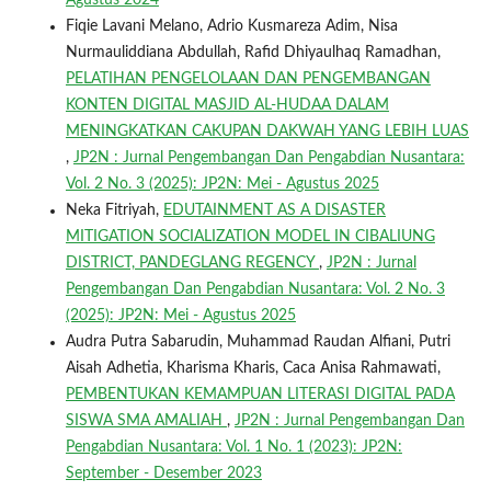
Agustus 2024
Fiqie Lavani Melano, Adrio Kusmareza Adim, Nisa
Nurmauliddiana Abdullah, Rafid Dhiyaulhaq Ramadhan,
PELATIHAN PENGELOLAAN DAN PENGEMBANGAN
KONTEN DIGITAL MASJID AL-HUDAA DALAM
MENINGKATKAN CAKUPAN DAKWAH YANG LEBIH LUAS
,
JP2N : Jurnal Pengembangan Dan Pengabdian Nusantara:
Vol. 2 No. 3 (2025): JP2N: Mei - Agustus 2025
Neka Fitriyah,
EDUTAINMENT AS A DISASTER
MITIGATION SOCIALIZATION MODEL IN CIBALIUNG
DISTRICT, PANDEGLANG REGENCY
,
JP2N : Jurnal
Pengembangan Dan Pengabdian Nusantara: Vol. 2 No. 3
(2025): JP2N: Mei - Agustus 2025
Audra Putra Sabarudin, Muhammad Raudan Alfiani, Putri
Aisah Adhetia, Kharisma Kharis, Caca Anisa Rahmawati,
PEMBENTUKAN KEMAMPUAN LITERASI DIGITAL PADA
SISWA SMA AMALIAH
,
JP2N : Jurnal Pengembangan Dan
Pengabdian Nusantara: Vol. 1 No. 1 (2023): JP2N:
September - Desember 2023