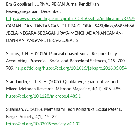
Era Globalisasi. JURNAL PEKAN Jurnal Pendidikan
Kewarganegaraan, December.
https://www.researchgate.net/profile/DelaAzzahra/publicati
CAMAN_DAN_TANTANGAN_DI_ERA_GLOBALISASI/links/6585bb5d
/BELA-NEGARA-SEBAGAI-UPAYA-MENGHADAPI-ANCAMAN-
DAN-TANTANGAN-DI ERA-GLOBALIS
Sitorus, J. H. E. (2016). Pancasila-based Social Responsibility
Accounting. Procedia - Social and Behavioral Sciences, 219, 700–
709.
https://doi.org/https://doi.org/10.1016/j.sbspro.2016.05.054
Stadtländer, C. T. K.-H. (2009). Qualitative, Quantitative, and
Mixed-Methods Research. Microbe Magazine, 4(11), 485–485.
https://doi.org/10.1128/microbe.4.485.1
Sulaiman, A. (2016). Memahami Teori Konstruksi Sosial Peter L.
Berger. Society, 4(1), 15–22.
https://doi.org/10.33019/society.v4i1.32