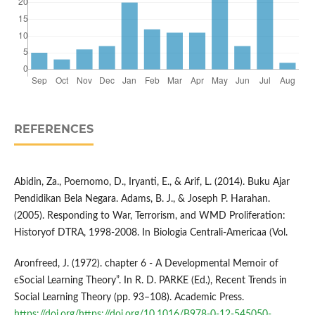
REFERENCES
Abidin, Za., Poernomo, D., Iryanti, E., & Arif, L. (2014). Buku Ajar
Pendidikan Bela Negara. Adams, B. J., & Joseph P. Harahan.
(2005). Responding to War, Terrorism, and WMD Proliferation:
Historyof DTRA, 1998-2008. In Biologia Centrali-Americaa (Vol.
Aronfreed, J. (1972). chapter 6 - A Developmental Memoir of
єSocial Learning Theory”. In R. D. PARKE (Ed.), Recent Trends in
Social Learning Theory (pp. 93–108). Academic Press.
https://doi.org/https://doi.org/10.1016/B978-0-12-545050-