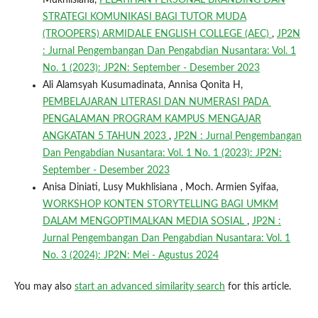
STRATEGI KOMUNIKASI BAGI TUTOR MUDA
(TROOPERS) ARMIDALE ENGLISH COLLEGE (AEC)
,
JP2N
: Jurnal Pengembangan Dan Pengabdian Nusantara: Vol. 1
No. 1 (2023): JP2N: September - Desember 2023
Ali Alamsyah Kusumadinata, Annisa Qonita H,
PEMBELAJARAN LITERASI DAN NUMERASI PADA
PENGALAMAN PROGRAM KAMPUS MENGAJAR
ANGKATAN 5 TAHUN 2023
,
JP2N : Jurnal Pengembangan
Dan Pengabdian Nusantara: Vol. 1 No. 1 (2023): JP2N:
September - Desember 2023
Anisa Diniati, Lusy Mukhlisiana , Moch. Armien Syifaa,
WORKSHOP KONTEN STORYTELLING BAGI UMKM
DALAM MENGOPTIMALKAN MEDIA SOSIAL
,
JP2N :
Jurnal Pengembangan Dan Pengabdian Nusantara: Vol. 1
No. 3 (2024): JP2N: Mei - Agustus 2024
You may also
start an advanced similarity search
for this article.