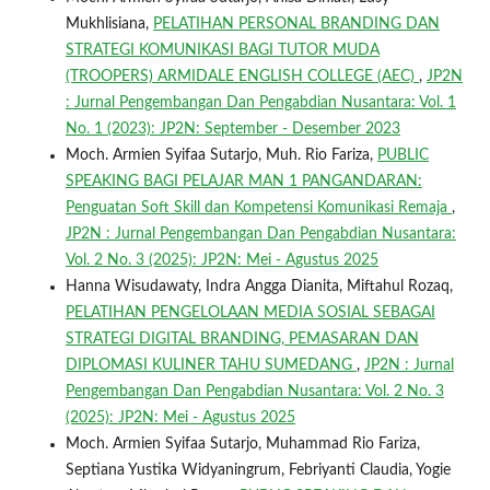
Mukhlisiana,
PELATIHAN PERSONAL BRANDING DAN
STRATEGI KOMUNIKASI BAGI TUTOR MUDA
(TROOPERS) ARMIDALE ENGLISH COLLEGE (AEC)
,
JP2N
: Jurnal Pengembangan Dan Pengabdian Nusantara: Vol. 1
No. 1 (2023): JP2N: September - Desember 2023
Moch. Armien Syifaa Sutarjo, Muh. Rio Fariza,
PUBLIC
SPEAKING BAGI PELAJAR MAN 1 PANGANDARAN:
Penguatan Soft Skill dan Kompetensi Komunikasi Remaja
,
JP2N : Jurnal Pengembangan Dan Pengabdian Nusantara:
Vol. 2 No. 3 (2025): JP2N: Mei - Agustus 2025
Hanna Wisudawaty, Indra Angga Dianita, Miftahul Rozaq,
PELATIHAN PENGELOLAAN MEDIA SOSIAL SEBAGAI
STRATEGI DIGITAL BRANDING, PEMASARAN DAN
DIPLOMASI KULINER TAHU SUMEDANG
,
JP2N : Jurnal
Pengembangan Dan Pengabdian Nusantara: Vol. 2 No. 3
(2025): JP2N: Mei - Agustus 2025
Moch. Armien Syifaa Sutarjo, Muhammad Rio Fariza,
Septiana Yustika Widyaningrum, Febriyanti Claudia, Yogie