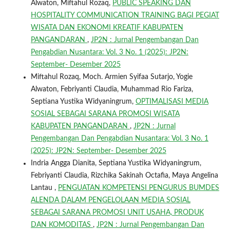
Alwaton, Miftahul Rozaq,
PUBLIC SPEAKING DAN
HOSPITALITY COMMUNICATION TRAINING BAGI PEGIAT
WISATA DAN EKONOMI KREATIF KABUPATEN
PANGANDARAN
,
JP2N : Jurnal Pengembangan Dan
Pengabdian Nusantara: Vol. 3 No. 1 (2025): JP2N:
September- Desember 2025
Miftahul Rozaq, Moch. Armien Syifaa Sutarjo, Yogie
Alwaton, Febriyanti Claudia, Muhammad Rio Fariza,
Septiana Yustika Widyaningrum,
OPTIMALISASI MEDIA
SOSIAL SEBAGAI SARANA PROMOSI WISATA
KABUPATEN PANGANDARAN
,
JP2N : Jurnal
Pengembangan Dan Pengabdian Nusantara: Vol. 3 No. 1
(2025): JP2N: September- Desember 2025
Indria Angga Dianita, Septiana Yustika Widyaningrum,
Febriyanti Claudia, Rizchika Sakinah Octafia, Maya Angelina
Lantau ,
PENGUATAN KOMPETENSI PENGURUS BUMDES
ALENDA DALAM PENGELOLAAN MEDIA SOSIAL
SEBAGAI SARANA PROMOSI UNIT USAHA, PRODUK
DAN KOMODITAS
,
JP2N : Jurnal Pengembangan Dan