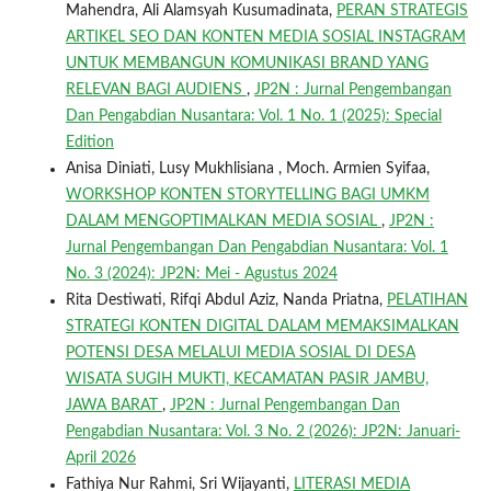
Mahendra, Ali Alamsyah Kusumadinata,
PERAN STRATEGIS
ARTIKEL SEO DAN KONTEN MEDIA SOSIAL INSTAGRAM
UNTUK MEMBANGUN KOMUNIKASI BRAND YANG
RELEVAN BAGI AUDIENS
,
JP2N : Jurnal Pengembangan
Dan Pengabdian Nusantara: Vol. 1 No. 1 (2025): Special
Edition
Anisa Diniati, Lusy Mukhlisiana , Moch. Armien Syifaa,
WORKSHOP KONTEN STORYTELLING BAGI UMKM
DALAM MENGOPTIMALKAN MEDIA SOSIAL
,
JP2N :
Jurnal Pengembangan Dan Pengabdian Nusantara: Vol. 1
No. 3 (2024): JP2N: Mei - Agustus 2024
Rita Destiwati, Rifqi Abdul Aziz, Nanda Priatna,
PELATIHAN
STRATEGI KONTEN DIGITAL DALAM MEMAKSIMALKAN
POTENSI DESA MELALUI MEDIA SOSIAL DI DESA
WISATA SUGIH MUKTI, KECAMATAN PASIR JAMBU,
JAWA BARAT
,
JP2N : Jurnal Pengembangan Dan
Pengabdian Nusantara: Vol. 3 No. 2 (2026): JP2N: Januari-
April 2026
Fathiya Nur Rahmi, Sri Wijayanti,
LITERASI MEDIA