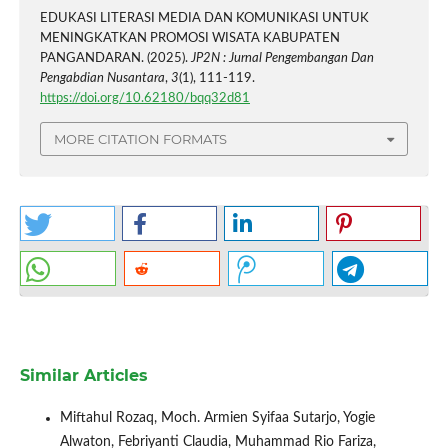
EDUKASI LITERASI MEDIA DAN KOMUNIKASI UNTUK
MENINGKATKAN PROMOSI WISATA KABUPATEN
PANGANDARAN. (2025).
JP2N : Jurnal Pengembangan Dan
Pengabdian Nusantara
,
3
(1), 111-119.
https://doi.org/10.62180/bqq32d81
MORE CITATION FORMATS
Similar Articles
Miftahul Rozaq, Moch. Armien Syifaa Sutarjo, Yogie
Alwaton, Febriyanti Claudia, Muhammad Rio Fariza,