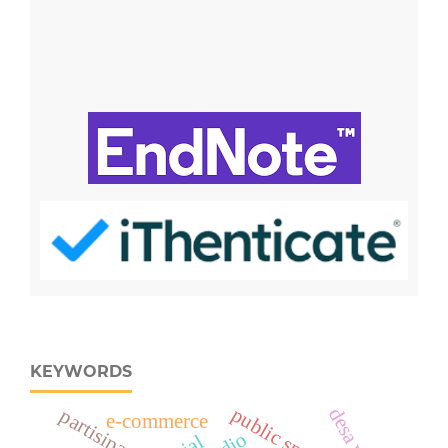
KEYWORDS
public speaking
partisipasi
e-commerce