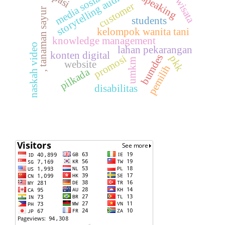
desa wisata
storytelling audio
media sosial
customer
, tanaman sayur
students
kelompok wanita tani
knowledge management
naskah video
lahan pekarangan
konten digital
bumdes
promosi
pkk
umkm
website
pemilih
pilkada
disabilitas