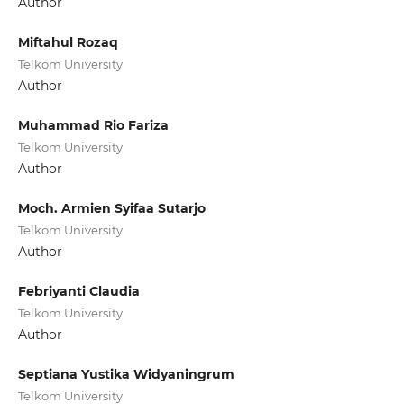
Author
Miftahul Rozaq
Telkom University
Author
Muhammad Rio Fariza
Telkom University
Author
Moch. Armien Syifaa Sutarjo
Telkom University
Author
Febriyanti Claudia
Telkom University
Author
Septiana Yustika Widyaningrum
Telkom University