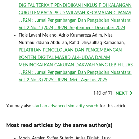
DIGITAL TERKAIT PENDIDIKAN INKLUSIF DI KALANGAN
GURU LEMBAGA PAUD WILAYAH KECAMATAN CIPANAS
,
JP2N : Jurnal Pengembangan Dan Pengabdian Nusantara:
Vol. 2 No. 1 (2024): JP2N :September - Desember 2024
Fiqie Lavani Melano, Adrio Kusmareza Adim, Nisa
Nurmauliddiana Abdullah, Rafid Dhiyaulhaq Ramadhan,
PELATIHAN PENGELOLAAN DAN PENGEMBANGAN
KONTEN DIGITAL MASJID AL-HUDAA DALAM
MENINGKATKAN CAKUPAN DAKWAH YANG LEBIH LUAS
,
JP2N : Jurnal Pengembangan Dan Pengabdian Nusantara:
Vol. 2 No. 3 (2025): JP2N: Mei - Agustus 2025
1-10 of 71
NEXT
You may also
start an advanced similarity search
for this article.
Most read articles by the same author(s)
Moch. Armien Syifaa Sutarjo, Anisa Diniati, Lusy