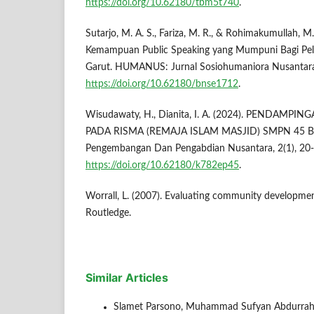
https://doi.org/10.62180/tbm5t740
.
Sutarjo, M. A. S., Fariza, M. R., & Rohimakumullah, M
Kemampuan Public Speaking yang Mumpuni Bagi Pel
Garut. HUMANUS: Jurnal Sosiohumaniora Nusantara,
https://doi.org/10.62180/bnse1712
.
Wisudawaty, H., Dianita, I. A. (2024). PENDAMPI
PADA RISMA (REMAJA ISLAM MASJID) SMPN 45 BA
Pengembangan Dan Pengabdian Nusantara, 2(1), 20-
https://doi.org/10.62180/k782ep45
.
Worrall, L. (2007). Evaluating community developmen
Routledge.
Similar Articles
Slamet Parsono, Muhammad Sufyan Abdurrahma