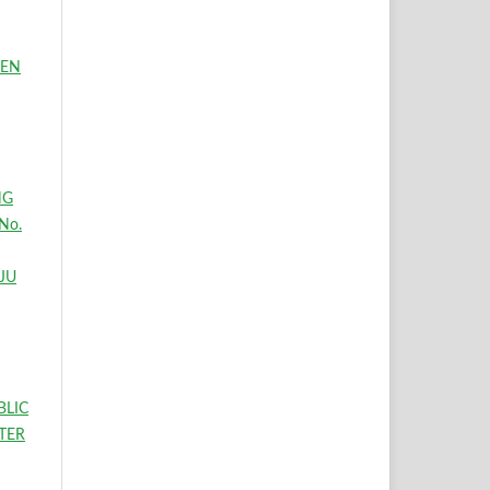
TEN
NG
No.
JU
BLIC
TER