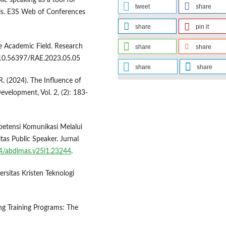
lic speaking as a tool for
tweet
share
ls. E3S Web of Conferences
share
pin it
he Academic Field. Research
share
share
: 10.56397/RAE.2023.05.05
share
share
, R. (2024). The Influence of
evelopment, Vol. 2, (2): 183-
petensi Komunikasi Melalui
s Public Speaker. Jurnal
94/abdimas.v25i1.23244
.
ersitas Kristen Teknologi
ting Training Programs: The