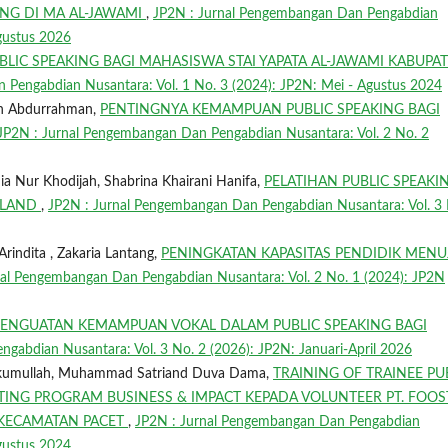
NG DI MA AL-JAWAMI
,
JP2N : Jurnal Pengembangan Dan Pengabdian
Agustus 2026
BLIC SPEAKING BAGI MAHASISWA STAI YAPATA AL-JAWAMI KABUPA
 Pengabdian Nusantara: Vol. 1 No. 3 (2024): JP2N: Mei - Agustus 2024
an Abdurrahman,
PENTINGNYA KEMAMPUAN PUBLIC SPEAKING BAGI
JP2N : Jurnal Pengembangan Dan Pengabdian Nusantara: Vol. 2 No. 2
ia Nur Khodijah, Shabrina Khairani Hanifa,
PELATIHAN PUBLIC SPEAKI
AILAND
,
JP2N : Jurnal Pengembangan Dan Pengabdian Nusantara: Vol. 3 
rindita , Zakaria Lantang,
PENINGKATAN KAPASITAS PENDIDIK MENU
nal Pengembangan Dan Pengabdian Nusantara: Vol. 2 No. 1 (2024): JP2N
PENGUATAN KEMAMPUAN VOKAL DALAM PUBLIC SPEAKING BAGI
gabdian Nusantara: Vol. 3 No. 2 (2026): JP2N: Januari-April 2026
akumullah, Muhammad Satriand Duva Dama,
TRAINING OF TRAINEE PU
TING PROGRAM BUSINESS & IMPACT KEPADA VOLUNTEER PT. FOOS
KECAMATAN PACET
,
JP2N : Jurnal Pengembangan Dan Pengabdian
Agustus 2024