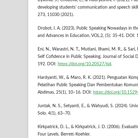
Bylkova, S., Chubova, E., & Kudryashov, I. (2021). Pub
developing students’ communication and speech skil
273, 11030 (2021).
Drobot, I. A. (2023). Public Speaking Nowadays in t
and Advances in Education, VOL.2, (5): 35-41. DOI
Eni, N., Warastri, N. T., Mutiani, Ilhami, M. R., & Sari
Self Cofidence in Public Speaking. Journal of Social D
192. DOI:
https://doi.org/10.20527/jsd
.
Hardyanti, W., & Maro, R. K. (2021). Penguatan Kom
Pelatihan Public Speaking Dan Pembentukan Komunita
Abdimas, 25(1), 10–16. DOI:
https://doi.org/10.152
Juntak, N. S., Setyanti, E., & Wahyudi, S. (2024). Univ
Solo. 4(1), 63–70.
Kirkpatrick, D. L., & Kirkpatrick, J. D. (2006). Evalua
Four Levels. Berrett-Koehler.