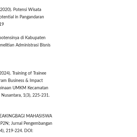
. (2020). Potensi Wisata
otential in Pangandaran
 19
potensinya di Kabupaten
elitian Administrasi Bisnis
2024). Training of Trainee
gram Business & Impact
embinaan UMKM Kecamatan
Nusantara, 1(3), 225-231.
LIC SPEAKINGBAGI MAHASISWA
2N; Jurnal Pengembangan
4), 219-224. DOI: