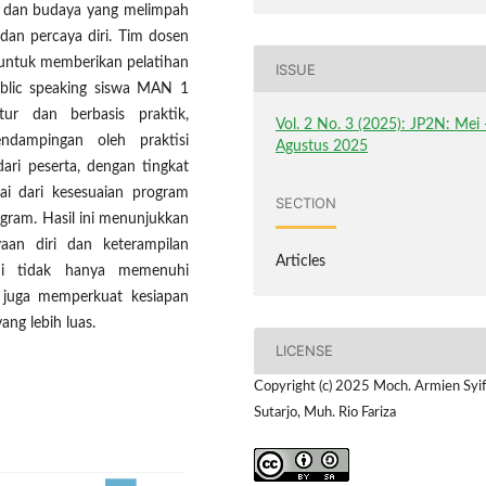
m dan budaya yang melimpah
an percaya diri. Tim dosen
r untuk memberikan pelatihan
ISSUE
blic speaking siswa MAN 1
tur dan berbasis praktik,
Vol. 2 No. 3 (2025): JP2N: Mei 
pendampingan oleh praktisi
Agustus 2025
ari peserta, dengan tingkat
ai dari kesesuaian program
SECTION
gram. Hasil ini menunjukkan
aan diri dan keterampilan
Articles
 ini tidak hanya memenuhi
pi juga memperkuat kesiapan
ng lebih luas.
LICENSE
Copyright (c) 2025 Moch. Armien Syi
Sutarjo, Muh. Rio Fariza