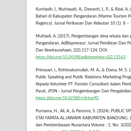
Kurniasih, I., Nurhayati, A., Dewanti, L. P., & Rizal, A
Bahari di Kabupaten Pangandaran (Marine Tourism P
Regency). Jurnal Perikanan Dan Kelautan 10 (1): 8 –
Muftiadi, A. (2017). Pengembangan desa wisata dan 
Pangandaran. AdBispreneur: Jurnal Pemikiran Dan Pen
Dan Kewirausahaan, 2(2):117-124. DOI:
https://doi.org/10.24198/adbispreneur.v2i2.13163
Primasari, I., Rohimakumullah, M. A., & Dama, M. S. (
Public Speaking and Public Relations Marketing Pro
Kepada Volunteer PT. Fooster Consultant dalam P
Pacet. JP2N : Jurnal Pengembangan Dan Pengabdian 
https://doi.org/10.62180/n3rtvp90
.
Purnama, H., Ali, A., & Parsono, S. (2024). PUB
STAI YAPATA AL-JAWAMI KABUPATEN BANDUNG. JP
dan Pemberdayaan Nusantara Volume : 1; No: 3(202