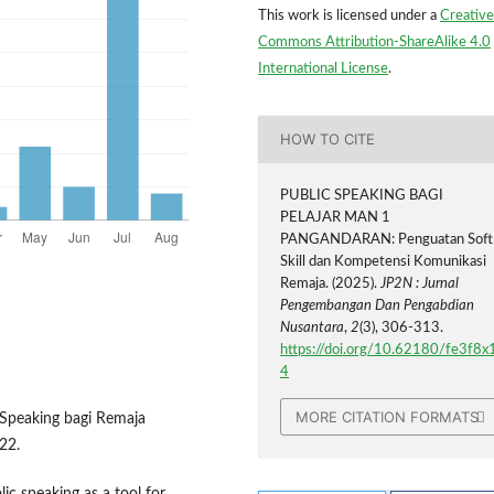
This work is licensed under a
Creative
Commons Attribution-ShareAlike 4.0
International License
.
HOW TO CITE
PUBLIC SPEAKING BAGI
PELAJAR MAN 1
PANGANDARAN: Penguatan Soft
Skill dan Kompetensi Komunikasi
Remaja. (2025).
JP2N : Jurnal
Pengembangan Dan Pengabdian
Nusantara
,
2
(3), 306-313.
https://doi.org/10.62180/fe3f8x
4
MORE CITATION FORMATS
c Speaking bagi Remaja
22.