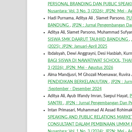
PERSONAL BRANDING DAN PUBLIC SPEAKI
Nusantara: Vol. 3 No. 3 (2026): JP2N: Mei - 
Hadi Purnama, Aditya Ali , Slamet Parsono,
PU
BANDUNG
,
JP2N : Jurnal Pengembangan Dan
Aditya Ali, Slamet Parsono, Muhammad Sufy
SISWA SMK DAARUT TAUHIID BANDUNG
,
(2025): JP2N: Januari-April 2025
Ibdalsyah, Dewi Anggrayni, Desi Hasbiah, Kurn
BAGI SISWA DI NAWATIWAT SCHOOL, TH
3 (2026): JP2N: Mei - Agustus 2026
Alma Mandjusri, M Ghozali Moenawar, Ruvira A
PENDIDIKAN BERKELANJUTAN
,
JP2N : Jur
:September - Desember 2024
Aditya Ali, Ayub Ilfandy Imran, Saepul Hayat,
SANTRI
,
JP2N : Jurnal Pengembangan Dan Pen
Intan Primasari, Muhammad Al Assad Rohim
SPEAKING AND PUBLIC RELATIONS MARKE
CONSULTANT DALAM PEMBINAAN UMKM 
Nusantara: Vol. 1 No. 3 (2024): JP2N: Mei - 