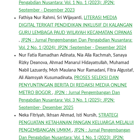
Pengabdian Nusantara: Vol. 1 No. 1 (2023): JP2N:
September - Desember 2023
Fathiya Nur Rahmi, Sri Wijayanti,
LITERASI MEDIA
DIGITAL TERKAIT PENDIDIKAN INKLUSIF DI KALANGAN
GURU LEMBAGA PAUD WILAYAH KECAMATAN CIPANAS
,
JP2N : Jurnal Pengembangan Dan Pengabdian Nusantara:
Vol. 2 No. 1 (2024): JP2N :September - Desember 2024
Nur Fatia Ramadhan Adinata, Nia Alia Rachmah, Sanaya
Rizky Deanova, Ahmad Manarul Hidayattullah, Muhamad
Nabil Lazuardy, Moh Maulana Nur Ramadani, Fitra Algustaf,
Ali Alamsyah Kusumadinata,
PROSES SELEKSI DAN
PENYUNTINGAN BERITA DI REDAKSI MEDIA ONLINE
METRO BOGOR
,
JP2N : Jurnal Pengembangan Dan
Pengabdian Nusantara: Vol. 3 No. 1 (2025): JP2N:
September- Desember 2025
Neka Fitriyah, Ikhsan Ahmad, Isti Nursih,
STRATEGI
PENGUATAN KETAHANAN PANGAN KELUARGA MELALUI
PENGEMBANGAN UMKM
,
JP2N : Jurnal Pengembangan
Dan Pengabdian Nusantara: Vol. 1 No. 1 (2023): JP2N: