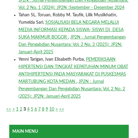
JP2N : Jurnal Pengembangan Dan Pengabdian Nusantara:
Vol. 2 No. 1 (2024): JP2N :September - Desember 2024
Tahan SL. Toruan, Robby M. Taufik, Lilik Muslikhatin,
Yumelda Sari,
SOSIALISASI BELA NEGARA MELALUI
MEDIA INFORMASI KEPADA SISWA- SISWI DI DESA
SUKA MAKMUR BOGOR
,
JP2N : Jurnal Pengembangan
Dan Pengabdian Nusantara: Vol. 2 No. 2 (2025): JP2N:
Januari-April 2025
Yenni Tarigan, Ivan Elisabeth Purba,
PEMERIKSAAN
HIPERTENSI DAN TINGKAT KEPATUHAN MINUM OBAT
ANTIHIPERTENSI PADA MASYARAKAT DI PUSKESMAS
MARTUBUNG KOTA MEDAN
,
JP2N : Jurnal
Pengembangan Dan Pengabdian Nusantara: Vol. 2 No. 2
(2025): JP2N: Januari-April 2025
<<
<
1
2
3
4
5
6
7
8
9
10
>
>>
MAIN MENU