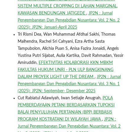
SISTEM MULTIPLE CROPPING DI LAHAN MARGINAL,
KAWASAN BENDUNGAN JATIGEDE
,
JP2N : Jurnal
Pengembangan Dan Pengabdian Nusantara: Vol. 2 No. 2
(2025): JP2N: Januari-April 2025
Tri Rismi Dea, Wan Muhammad Afdhal Sakhi, Thomas
Malhendra, Rachel Sri Cahyani, Ezra Artha Sasta
Tampubolon, Alichia Puan S, Anisa Fazira Jonaidi, Angels
Yustina Putri Sijabat, Aulia Kartika, Davit Rahmadan, Yassir
Amiruddin,
EFEKTIVITAS KOLABORASI KKN MBKM
FAKULTAS HUKUM UNRI - PLN ULP BANGKINANG
DALAM PROYEK LIGHT UP THE DREAM
,
JP2N : Jurnal
Pengembangan Dan Pengabdian Nusantara: Vol. 3 No. 1
(2025): JP2N: September- Desember 2025
Cut Rabiatul Adawiyah, Iwan Setiajie Anugrah,
POLA
PEMBERDAYAAN PETANI BERDASARKAN TUPOKSI
BALAI PENYULUHAN PERTANIAN (BPP) BERBASIS
PROGRAM KOSTRATANI DI WILAYAH JAWA
,
JP2N :
Jurnal Pengembangan Dan Pengabdian Nusantara: Vol. 2