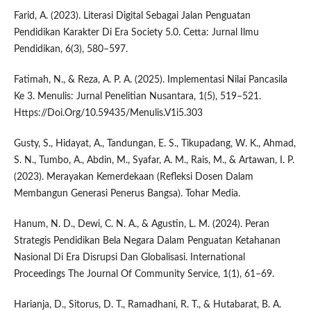
Farid, A. (2023). Literasi Digital Sebagai Jalan Penguatan
Pendidikan Karakter Di Era Society 5.0. Cetta: Jurnal Ilmu
Pendidikan, 6(3), 580–597.
Fatimah, N., & Reza, A. P. A. (2025). Implementasi Nilai Pancasila
Ke 3. Menulis: Jurnal Penelitian Nusantara, 1(5), 519–521.
Https://Doi.Org/10.59435/Menulis.V1i5.303
Gusty, S., Hidayat, A., Tandungan, E. S., Tikupadang, W. K., Ahmad,
S. N., Tumbo, A., Abdin, M., Syafar, A. M., Rais, M., & Artawan, I. P.
(2023). Merayakan Kemerdekaan (Refleksi Dosen Dalam
Membangun Generasi Penerus Bangsa). Tohar Media.
Hanum, N. D., Dewi, C. N. A., & Agustin, L. M. (2024). Peran
Strategis Pendidikan Bela Negara Dalam Penguatan Ketahanan
Nasional Di Era Disrupsi Dan Globalisasi. International
Proceedings The Journal Of Community Service, 1(1), 61–69.
Harianja, D., Sitorus, D. T., Ramadhani, R. T., & Hutabarat, B. A.