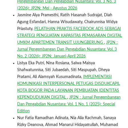
Pengembangan Dan Pengabdian Nusantara: Vol. 3 No. 3
(2026): JP2N: Mei - Agustus 2026
Jasmine Alya Pramesthi, Ratih Hasanah Sudrajat, Diah
Agung Esfandari, Hanna Wisudawaty, Chairunnisa Widya
Priastuty,
PELATIHAN PRAKTIS FACEBOOK ADS SEBAGAI
STRATEGI PENGUATAN KAPASITAS PEMASARAN DIGITAL
UMKM APARTEMEN TRANSIT UJUNGBERUNG
,
JP2N :
Jurnal Pengembangan Dan Pengabdian Nusantara: Vol. 3
No. 2 (2026): JP2N: Januari-April 2026
Listya Eka Putri, Nina Rosiana, Salwa Maisya
Shafwatunnisa, Siti Jubaedah, Siti Maspupah, Dheya
Pratami, Ali Alamsyah Kusumadinata,
IMPLEMENTASI
KOMUNIKASI INTERPERSONAL PETUGAS DISDUKCAPIL
KOTA BOGOR PADA LAYANAN PEMBUATAN IDENTITAS
KEPENDUDUKAN DIGITAL
,
JP2N : Jurnal Pengembangan
Dan Pengabdian Nusantara: Vol. 1 No. 1 (2025): Special
Edition
Nur Fatia Ramadhan Adinata, Nia Alia Rachmah, Sanaya
Rizky Deanova, Ahmad Manarul Hidayattullah, Muhamad