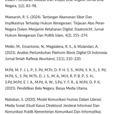
Negara, 1(2), 83–98.
Maesaroh, R. S. (2024). Tantangan Keamanan Siber Dan
Implikasinya Terhadap Hukum Kenegaraan: Tinjauan Atas Peran
Negara Dalam Menjamin Ketahanan Digital. Staatsrecht: Jurnal
Hukum Kenegaraan Dan Politik Islam, 4(2), 255–274.
Meilin, M., Emantonio, N., Magdalena, R. S., & Wulandari, A.
(2025). Analisis Pertumbuhan Platform Bisnis Digital Di Indonesia.
Jurnal Ilmiah Raflesia Akuntansi, 11(1), 210–220.
M.Pd, M. F. J. L. P., S. Pd, M.Th, D. P. H. S. S., M.Pd, S. K. S., S. Pd,
M.Pd, S., S. Pd, M.Th, D. J. S., M. A., M.H, R. P. B. P., S. H.,
S.Pd.,M.Pd, E. I. A., M.Pd, A. W., S.Psi, Y. F. R., & M.Pd, D. P. K.
(2025). Pendidikan Bela Negara. Basya Media Utama.
Nababan, S. (2020). Model Komunikasi Humas Dalam Literasi
Media Sosial (Studi Kasus Direktorat Jenderal Informasi Dan
Komunikasi Publik Kementerian Komunikasi Dan Informatika).