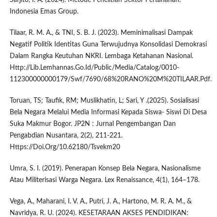
Indonesia Emas Group.
Tilaar, R. M. A., & TNI, S. B. J. (2023). Meminimalisasi Dampak
Negatif Politik Identitas Guna Terwujudnya Konsolidasi Demokrasi
Dalam Rangka Keutuhan NKRI. Lembaga Ketahanan Nasional.
Http://Lib.Lemhannas.Go.Id/Public/Media/Catalog/0010-
112300000000179/Swf/7690/68%20RANO%20M%20TILAAR.Pdf.
Toruan, TS; Taufik, RM; Muslikhatin, L; Sari, Y .(2025). Sosialisasi
Bela Negara Melalui Media Informasi Kepada Siswa- Siswi Di Desa
Suka Makmur Bogor. JP2N : Jurnal Pengembangan Dan
Pengabdian Nusantara, 2(2), 211-221.
Https://Doi.Org/10.62180/Tsvekm20
Umra, S. I. (2019). Penerapan Konsep Bela Negara, Nasionalisme
Atau Militerisasi Warga Negara. Lex Renaissance, 4(1), 164–178.
Vega, A., Maharani, I. V. A., Putri, J. A., Hartono, M. R. A. M., &
Navridya, R. U. (2024). KESETARAAN AKSES PENDIDIKAN: