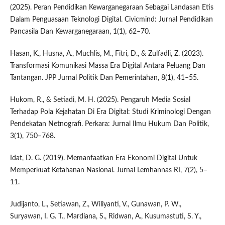
(2025). Peran Pendidikan Kewarganegaraan Sebagai Landasan Etis
Dalam Penguasaan Teknologi Digital. Civicmind: Jurnal Pendidikan
Pancasila Dan Kewarganegaraan, 1(1), 62–70.
Hasan, K., Husna, A., Muchlis, M., Fitri, D., & Zulfadli, Z. (2023).
Transformasi Komunikasi Massa Era Digital Antara Peluang Dan
Tantangan. JPP Jurnal Politik Dan Pemerintahan, 8(1), 41–55.
Hukom, R., & Setiadi, M. H. (2025). Pengaruh Media Sosial
Terhadap Pola Kejahatan Di Era Digital: Studi Kriminologi Dengan
Pendekatan Netnografi. Perkara: Jurnal Ilmu Hukum Dan Politik,
3(1), 750–768.
Idat, D. G. (2019). Memanfaatkan Era Ekonomi Digital Untuk
Memperkuat Ketahanan Nasional. Jurnal Lemhannas RI, 7(2), 5–
11.
Judijanto, L., Setiawan, Z., Wiliyanti, V., Gunawan, P. W.,
Suryawan, I. G. T., Mardiana, S., Ridwan, A., Kusumastuti, S. Y.,