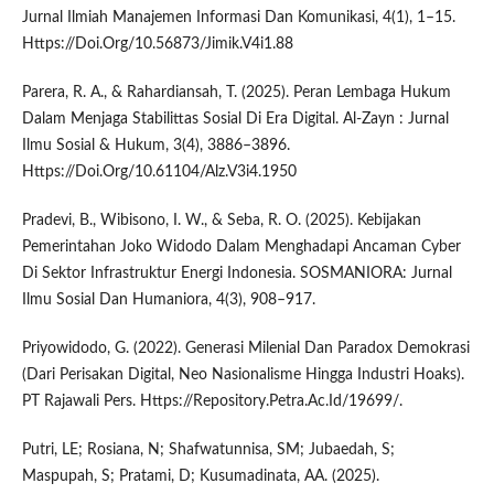
Jurnal Ilmiah Manajemen Informasi Dan Komunikasi, 4(1), 1–15.
Https://Doi.Org/10.56873/Jimik.V4i1.88
Parera, R. A., & Rahardiansah, T. (2025). Peran Lembaga Hukum
Dalam Menjaga Stabilittas Sosial Di Era Digital. Al-Zayn : Jurnal
Ilmu Sosial & Hukum, 3(4), 3886–3896.
Https://Doi.Org/10.61104/Alz.V3i4.1950
Pradevi, B., Wibisono, I. W., & Seba, R. O. (2025). Kebijakan
Pemerintahan Joko Widodo Dalam Menghadapi Ancaman Cyber
Di Sektor Infrastruktur Energi Indonesia. SOSMANIORA: Jurnal
Ilmu Sosial Dan Humaniora, 4(3), 908–917.
Priyowidodo, G. (2022). Generasi Milenial Dan Paradox Demokrasi
(Dari Perisakan Digital, Neo Nasionalisme Hingga Industri Hoaks).
PT Rajawali Pers. Https://Repository.Petra.Ac.Id/19699/.
Putri, LE; Rosiana, N; Shafwatunnisa, SM; Jubaedah, S;
Maspupah, S; Pratami, D; Kusumadinata, AA. (2025).