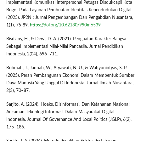
Implementasi Komunikasi Interpersonal Petugas Disdukcapil Kota
Bogor Pada Layanan Pembuatan Identitas Kependudukan Digital.
(2025). JP2N : Jurnal Pengembangan Dan Pengabdian Nusantara,
1(1), 75-89.
https://doi.org/10.62180/990m6539
Risdiany, H., & Dewi, D. A. (2021). Penguatan Karakter Bangsa
Sebagai Implementasi Nilai-Nilai Pancasila. Jurnal Pendidikan
Indonesia, 2(04), 696–711.
Rohmah, J., Jannah, W., Aryawati, N. U., & Wahyunintyas, S. P.
(2025). Peran Pembangunan Ekonomi Dalam Membentuk Sumber
Daya Manusia Yang Unggul Di Indonesia. Jurnal Ilmiah Nusantara,
2(3), 70–87.
Sarjito, A. (2024). Hoaks, Disinformasi, Dan Ketahanan Nasional:
Ancaman Teknologi Informasi Dalam Masyarakat Digital
Indonesia. Journal Of Governance And Local Politics (JGLP), 6(2),
175–186.
Sarjito, I. A. (2024). Metode Penelitian Sektor Pertahanan.