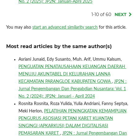
No. 2 (2025): JP2N: Januari-April 2025
1-10 of 60
NEXT
You may also
start an advanced similarity search
for this article.
Most read articles by the same author(s)
Asriani Junaid, Edy Susanto, Muh. Arif, Ummu Kalsum,
PENGUATAN PENATAUSAHAAN KEUANGAN DAERAH
MENUJU AKUNTABEL DI KELURAHAN LANNA
KECAMATAN PARANGLOE KABUPATEN GOWA
,
JP2N :
Jurnal Pengembangan Dan Pengabdian Nusantara: Vol. 1
No. 2 (2024): JP2N: Januari - April 2024
Rosnita Rosnita, Roza Yulida, Yulia Andriani, Fanny Septya,
Meki Herlon,
PELATIHAN PENINGKATAN KEMAMPUAN
PENGURUS ASOSIASI PETANI KARET KUANTAN
SINGINGI (APKARKUSI) DALAM DIGITALISASI
PEMASARAN KARET
,
JP2N : Jurnal Pengembangan Dan