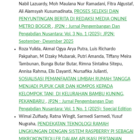
Nabil Lazuardy, Moh Maulana Nur Ramadani, Fitra Algustaf,
Ali Alamsyah Kusumadinata,
PROSES SELEKSI DAN
PENYUNTINGAN BERITA DI REDAKSI MEDIA ONLINE
METRO BOGOR
,
JP2N : Jurnal Pengembangan Dan
Pengabdian Nusantara: Vol. 3 No. 1 (2025): JP2N:
September- Desember 2025
Roza Yulida, Akmal Ogya Arya Putra, Luis Richardo
Pakpahan, M Dzaky Mubarak, Putri Amanda, Tiffany Meira
Tambunan, Bunga Butar Butar, Rimna Sintalina Sitepu,
Annisa Rahma, Elis Dayanti, Nursafika Julianti,
SOSIALISASI PEMANFAATAN LIMBAH RUMAH TANGGA
MENJADI PUPUK CAIR DAN KOMPOS KEPADA
KELOMPOK TANI DI KELURAHAN BAMBU KUNING,
PEKANBARU
,
JP2N : Jurnal Pengembangan Dan
Pengabdian Nusantara: Vol. 1 No. 1 (2025): Special Edition
Wimal Zulfiady, Ratna Wingit, Sarmedi Sarmedi, Yusuf
Nugraha,
PENDEKATAN TEKNOLOGI RAMAH
LINGKUNGAN DENGAN SISTEM RASPBERRY PI SEBAGAI
MIKROKONTROLLER DALAM APLIKASI PERTANIAN