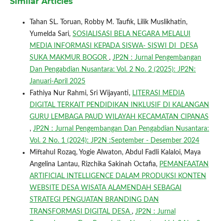
Similar Articles
Tahan SL. Toruan, Robby M. Taufik, Lilik Muslikhatin,
Yumelda Sari,
SOSIALISASI BELA NEGARA MELALUI
MEDIA INFORMASI KEPADA SISWA- SISWI DI DESA
SUKA MAKMUR BOGOR
,
JP2N : Jurnal Pengembangan
Dan Pengabdian Nusantara: Vol. 2 No. 2 (2025): JP2N:
Januari-April 2025
Fathiya Nur Rahmi, Sri Wijayanti,
LITERASI MEDIA
DIGITAL TERKAIT PENDIDIKAN INKLUSIF DI KALANGAN
GURU LEMBAGA PAUD WILAYAH KECAMATAN CIPANAS
,
JP2N : Jurnal Pengembangan Dan Pengabdian Nusantara:
Vol. 2 No. 1 (2024): JP2N :September - Desember 2024
Miftahul Rozaq, Yogie Alwaton, Abdul Fadli Kalaloi, Maya
Angelina Lantau, Rizchika Sakinah Octafia,
PEMANFAATAN
ARTIFICIAL INTELLIGENCE DALAM PRODUKSI KONTEN
WEBSITE DESA WISATA ALAMENDAH SEBAGAI
STRATEGI PENGUATAN BRANDING DAN
TRANSFORMASI DIGITAL DESA
,
JP2N : Jurnal