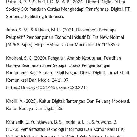
Putra, B. P. P., & Joni, I. D. M. A. B. (2024). Literasi Digital Di Era
Society 5.0: Panduan Cerdas Menghadapi Transformasi Digital. PT.
Sonpedia Publishing Indonesia.
Juhro, S. M., & Ridwan, M. H. (2021, December). Beberapa
Perspektif Pembangunan Ekonomi Inklusif Di Era New Normal
[MPRA Paper]. Https://Mpra.Ub.Uni-Muenchen.De/115855/
Khoironi, S. C. (2020). Pengaruh Analisis Kebutuhan Pelatihan
Budaya Keamanan Siber Sebagai Upaya Pengembangan
Kompetensi Bagi Aparatur Sipil Negara Di Era Digital. Jurnal Studi
Komunikasi Dan Media, 24(1), 37.
Https://Doi.Org/10.31445/Jskm.2020.2945
Kholili, A. (2025). Kultur Digital: Tantangan Dan Peluang Moderasi.
Kultur Budaya Dan Digital, 35.
Krisnanik, E., Yulistiawan, B. S., Indriana, I. H., & Yuwono, B.
(2023). Pemanfaatan Teknologi Informasi Dan Komunikasi (TIK)
Dalam Pelestarian Budaya Dan Wujud Bela Negara. Jurnal Bela