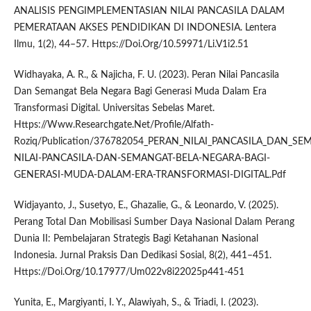
ANALISIS PENGIMPLEMENTASIAN NILAI PANCASILA DALAM
PEMERATAAN AKSES PENDIDIKAN DI INDONESIA. Lentera
Ilmu, 1(2), 44–57. Https://Doi.Org/10.59971/Li.V1i2.51
Widhayaka, A. R., & Najicha, F. U. (2023). Peran Nilai Pancasila
Dan Semangat Bela Negara Bagi Generasi Muda Dalam Era
Transformasi Digital. Universitas Sebelas Maret.
Https://Www.Researchgate.Net/Profile/Alfath-
Roziq/Publication/376782054_PERAN_NILAI_PANCASILA_DAN_
NILAI-PANCASILA-DAN-SEMANGAT-BELA-NEGARA-BAGI-
GENERASI-MUDA-DALAM-ERA-TRANSFORMASI-DIGITAL.Pdf
Widjayanto, J., Susetyo, E., Ghazalie, G., & Leonardo, V. (2025).
Perang Total Dan Mobilisasi Sumber Daya Nasional Dalam Perang
Dunia II: Pembelajaran Strategis Bagi Ketahanan Nasional
Indonesia. Jurnal Praksis Dan Dedikasi Sosial, 8(2), 441–451.
Https://Doi.Org/10.17977/Um022v8i22025p441-451
Yunita, E., Margiyanti, I. Y., Alawiyah, S., & Triadi, I. (2023).