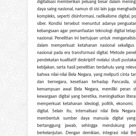
digitalisasi memberikan peluang besar dalam meningka
daya saing nasional, namun di sisi lain juga menghad
kompleks, seperti disinformasi, radikalisme digital, po
siber. Kondisi tersebut menuntut adanya penguatan
kebangsaan agar pemanfaatan teknologi digital teta
nasional. Penelitian ini bertujuan untuk menganalisis
dalam memperkuat ketahanan nasional sekalig
nasional pada era transformasi digital. Metode pene
pendekatan kualitatif deskriptif melalui studi pusta
kebijakan, serta hasil penelitian terdahulu yang rele
bahwa nilai-nilai Bela Negara, yang meliputi cinta t
dan bernegara, kesetiaan terhadap Pancasila, s
kemampuan awal Bela Negara, memiliki peran s
kewargaan digital yang beretika, meningkatkan litera
memperkuat ketahanan ideologi, politik, ekonomi,
digital. Selain itu, internalisasi nilai Bela Nega
membentuk sumber daya manusia digital yang b
bertanggung jawab, sehingga mendukung pem
berkelanjutan. Dengan demikian, integrasi nilai 