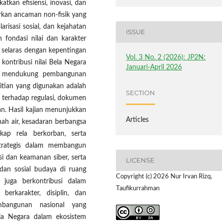
tkan efisiensi, inovasi, dan
irkan ancaman non-fisik yang
larisasi sosial, dan kejahatan
ISSUE
 fondasi nilai dan karakter
p selaras dengan kepentingan
Vol. 3 No. 2 (2026): JP2N:
 kontribusi nilai Bela Negara
Januari-April 2026
us mendukung pembangunan
litian yang digunakan adalah
SECTION
ka terhadap regulasi, dokumen
van. Hasil kajian menunjukkan
Articles
anah air, kesadaran berbangsa
ikap rela berkorban, serta
trategis dalam membangun
si dan keamanan siber, serta
LICENSE
 dan sosial budaya di ruang
Copyright (c) 2026 Nur Irvan Rizq,
ra juga berkontribusi dalam
Taufikurrahman
erkarakter, disiplin, dan
bangunan nasional yang
Bela Negara dalam ekosistem