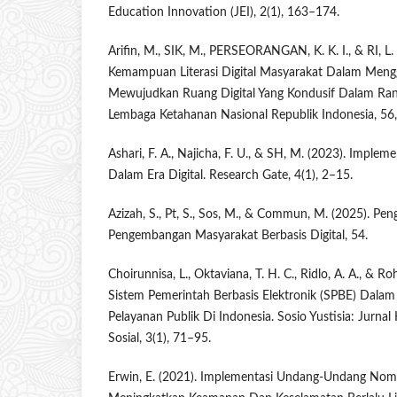
Education Innovation (JEI), 2(1), 163–174.
Arifin, M., SIK, M., PERSEORANGAN, K. K. I., & RI, L.
Kemampuan Literasi Digital Masyarakat Dalam Meng
Mewujudkan Ruang Digital Yang Kondusif Dalam Rangka
Lembaga Ketahanan Nasional Republik Indonesia, 
Ashari, F. A., Najicha, F. U., & SH, M. (2023). Implemen
Dalam Era Digital. Research Gate, 4(1), 2–15.
Azizah, S., Pt, S., Sos, M., & Commun, M. (2025). P
Pengembangan Masyarakat Berbasis Digital, 54.
Choirunnisa, L., Oktaviana, T. H. C., Ridlo, A. A., & Ro
Sistem Pemerintah Berbasis Elektronik (SPBE) Dalam 
Pelayanan Publik Di Indonesia. Sosio Yustisia: Jur
Sosial, 3(1), 71–95.
Erwin, E. (2021). Implementasi Undang-Undang Nom