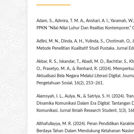
Adam, S., Admira, T. M. A., Anshari, A. I., Yaramah, W.
PPKN “Nilai-Nilai Luhur Dan Realitas Kontemporer.” 
Adlini, M. N., Dinda, A. H., Yulinda, S., Chotimah, O., 
Metode Penelitian Kualitatif Studi Pustaka. Jurnal E
Akbar, R. S., Iskandar, T., Abadi, M. D., Bachtiar, S., 
O., Prasetyo, M. A., & Renhard, R. (2024). Memperku
Aktualisasi Bela Negara Melalui Literasi Digital. Jour
Pengetahuan Sosial, 16(2), 253–261.
Alamsyah, I. L., Aulya, N., & Satriya, S. H. (2024). T
Dinamika Komunikasi Dalam Era Digital: Tantangan 
Komunikasi. Jurnal Ilmiah Research Student, 1(3), 1
Althafullayya, M. R. (2024). Peran Pendidikan Karak
Berdaya Tahan Dalam Mendukung Ketahanan Nasional: 