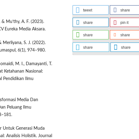
tweet
share
, & Mu’thy, A. F. (2023).
share
pin it
CV Eureka Media Aksara.
share
share
& Merliyana, S. J. (2022).
share
share
dumaspul, 6(1), 974–980.
Khomaidi, M. I., Damayanti, T.
at Ketahanan Nasional:
nal Pendidikan Ilmu
ransformasi Media Dan
Dan Peluang Ilmu
68–181.
ter Untuk Generasi Muda
Analisis Holistik. Journal