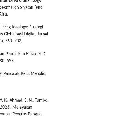
ntas Di Kelurahan Sago
ektif Fiqh Siyasah [Phd
Riau.
Living Ideology: Strategi
 Globalisasi Digital. Jurnal
3), 763–782.
atan Pendidikan Karakter Di
 580–597.
ai Pancasila Ke 3. Menulis:
 W. K., Ahmad, S. N., Tumbo,
. (2023). Merayakan
erasi Penerus Bangsa).