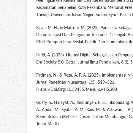
Meningkatkan Keamanan Dan Keselamatan Berlalu Li
Kecamatan Senapelan Kota Pekanbaru Menurut Presp
Thesis]. Universitas Islam Negeri Sultan Syarif Kasim 
Falah, M. H., & Matroni, M. (2025). Pancasila Sebagai 
Deradikalisasi Dan Penguatan Toleransi Di Tengah Arus
Riset Rumpun Ilmu Sosial, Politik Dan Humaniora, 4(
Farid, A. (2023). Literasi Digital Sebagai Jalan Pengu
Era Society 5.0. Cetta: Jurnal Ilmu Pendidikan, 6(3),
Fatimah, N., & Reza, A. P. A. (2025). Implementasi Nil
Jurnal Penelitian Nusantara, 1(5), 519–521.
Https://Doi.Org/10.59435/Menulis.V1i5.303
Gusty, S., Hidayat, A., Tandungan, E. S., Tikupadang,
A., Abdin, M., Syafar, A. M., Rais, M., & Artawan, I. P
Kemerdekaan (Refleksi Dosen Dalam Membangun Gen
Tohar Media.