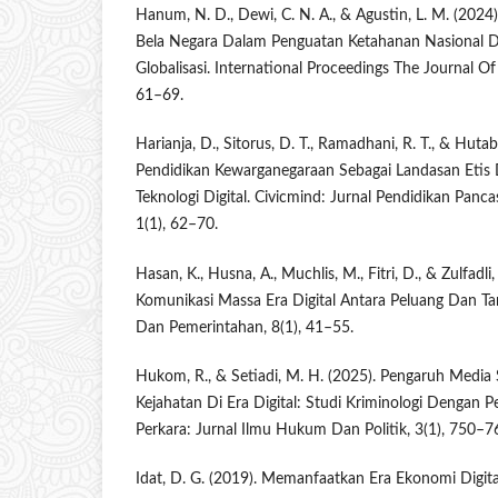
Hanum, N. D., Dewi, C. N. A., & Agustin, L. M. (2024)
Bela Negara Dalam Penguatan Ketahanan Nasional Di
Globalisasi. International Proceedings The Journal O
61–69.
Harianja, D., Sitorus, D. T., Ramadhani, R. T., & Hutab
Pendidikan Kewarganegaraan Sebagai Landasan Etis
Teknologi Digital. Civicmind: Jurnal Pendidikan Panc
1(1), 62–70.
Hasan, K., Husna, A., Muchlis, M., Fitri, D., & Zulfadli
Komunikasi Massa Era Digital Antara Peluang Dan Tan
Dan Pemerintahan, 8(1), 41–55.
Hukom, R., & Setiadi, M. H. (2025). Pengaruh Media 
Kejahatan Di Era Digital: Studi Kriminologi Dengan 
Perkara: Jurnal Ilmu Hukum Dan Politik, 3(1), 750–7
Idat, D. G. (2019). Memanfaatkan Era Ekonomi Digi