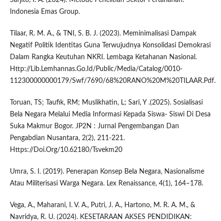
Indonesia Emas Group.
Tilaar, R. M. A., & TNI, S. B. J. (2023). Meminimalisasi Dampak
Negatif Politik Identitas Guna Terwujudnya Konsolidasi Demokrasi
Dalam Rangka Keutuhan NKRI. Lembaga Ketahanan Nasional.
Http://Lib.Lemhannas.Go.Id/Public/Media/Catalog/0010-
112300000000179/Swf/7690/68%20RANO%20M%20TILAAR.Pdf.
Toruan, TS; Taufik, RM; Muslikhatin, L; Sari, Y .(2025). Sosialisasi
Bela Negara Melalui Media Informasi Kepada Siswa- Siswi Di Desa
Suka Makmur Bogor. JP2N : Jurnal Pengembangan Dan
Pengabdian Nusantara, 2(2), 211-221.
Https://Doi.Org/10.62180/Tsvekm20
Umra, S. I. (2019). Penerapan Konsep Bela Negara, Nasionalisme
Atau Militerisasi Warga Negara. Lex Renaissance, 4(1), 164–178.
Vega, A., Maharani, I. V. A., Putri, J. A., Hartono, M. R. A. M., &
Navridya, R. U. (2024). KESETARAAN AKSES PENDIDIKAN: