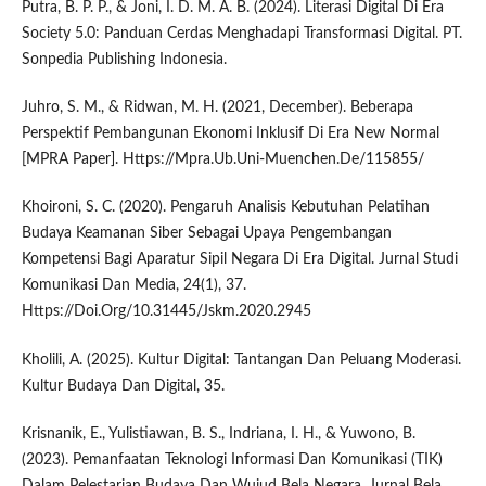
Putra, B. P. P., & Joni, I. D. M. A. B. (2024). Literasi Digital Di Era
Society 5.0: Panduan Cerdas Menghadapi Transformasi Digital. PT.
Sonpedia Publishing Indonesia.
Juhro, S. M., & Ridwan, M. H. (2021, December). Beberapa
Perspektif Pembangunan Ekonomi Inklusif Di Era New Normal
[MPRA Paper]. Https://Mpra.Ub.Uni-Muenchen.De/115855/
Khoironi, S. C. (2020). Pengaruh Analisis Kebutuhan Pelatihan
Budaya Keamanan Siber Sebagai Upaya Pengembangan
Kompetensi Bagi Aparatur Sipil Negara Di Era Digital. Jurnal Studi
Komunikasi Dan Media, 24(1), 37.
Https://Doi.Org/10.31445/Jskm.2020.2945
Kholili, A. (2025). Kultur Digital: Tantangan Dan Peluang Moderasi.
Kultur Budaya Dan Digital, 35.
Krisnanik, E., Yulistiawan, B. S., Indriana, I. H., & Yuwono, B.
(2023). Pemanfaatan Teknologi Informasi Dan Komunikasi (TIK)
Dalam Pelestarian Budaya Dan Wujud Bela Negara. Jurnal Bela