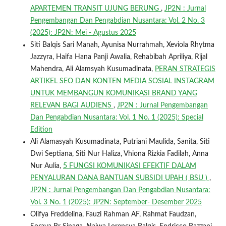
APARTEMEN TRANSIT UJUNG BERUNG
,
JP2N : Jurnal
Pengembangan Dan Pengabdian Nusantara: Vol. 2 No. 3
(2025): JP2N: Mei - Agustus 2025
Siti Balqis Sari Manah, Ayunisa Nurrahmah, Xeviola Rhytma
Jazzyra, Haifa Hana Panji Awalia, Rehabibah Apriliya, Rijal
Mahendra, Ali Alamsyah Kusumadinata,
PERAN STRATEGIS
ARTIKEL SEO DAN KONTEN MEDIA SOSIAL INSTAGRAM
UNTUK MEMBANGUN KOMUNIKASI BRAND YANG
RELEVAN BAGI AUDIENS
,
JP2N : Jurnal Pengembangan
Dan Pengabdian Nusantara: Vol. 1 No. 1 (2025): Special
Edition
Ali Alamasyah Kusumadinata, Putriani Maulida, Sanita, Siti
Dwi Septiana, Siti Nur Haliza, Vhiona Rizkia Fadilah, Anna
Nur Aulia,
5 FUNGSI KOMUNIKASI EFEKTIF DALAM
PENYALURAN DANA BANTUAN SUBSIDI UPAH ( BSU )
,
JP2N : Jurnal Pengembangan Dan Pengabdian Nusantara:
Vol. 3 No. 1 (2025): JP2N: September- Desember 2025
Olifya Freddelina, Fauzi Rahman AF, Rahmat Faudzan,