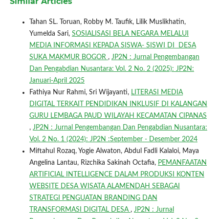
Similar Articles
Tahan SL. Toruan, Robby M. Taufik, Lilik Muslikhatin,
Yumelda Sari,
SOSIALISASI BELA NEGARA MELALUI
MEDIA INFORMASI KEPADA SISWA- SISWI DI DESA
SUKA MAKMUR BOGOR
,
JP2N : Jurnal Pengembangan
Dan Pengabdian Nusantara: Vol. 2 No. 2 (2025): JP2N:
Januari-April 2025
Fathiya Nur Rahmi, Sri Wijayanti,
LITERASI MEDIA
DIGITAL TERKAIT PENDIDIKAN INKLUSIF DI KALANGAN
GURU LEMBAGA PAUD WILAYAH KECAMATAN CIPANAS
,
JP2N : Jurnal Pengembangan Dan Pengabdian Nusantara:
Vol. 2 No. 1 (2024): JP2N :September - Desember 2024
Miftahul Rozaq, Yogie Alwaton, Abdul Fadli Kalaloi, Maya
Angelina Lantau, Rizchika Sakinah Octafia,
PEMANFAATAN
ARTIFICIAL INTELLIGENCE DALAM PRODUKSI KONTEN
WEBSITE DESA WISATA ALAMENDAH SEBAGAI
STRATEGI PENGUATAN BRANDING DAN
TRANSFORMASI DIGITAL DESA
,
JP2N : Jurnal