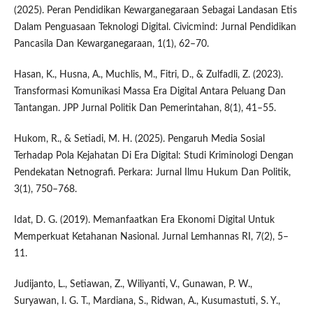
(2025). Peran Pendidikan Kewarganegaraan Sebagai Landasan Etis
Dalam Penguasaan Teknologi Digital. Civicmind: Jurnal Pendidikan
Pancasila Dan Kewarganegaraan, 1(1), 62–70.
Hasan, K., Husna, A., Muchlis, M., Fitri, D., & Zulfadli, Z. (2023).
Transformasi Komunikasi Massa Era Digital Antara Peluang Dan
Tantangan. JPP Jurnal Politik Dan Pemerintahan, 8(1), 41–55.
Hukom, R., & Setiadi, M. H. (2025). Pengaruh Media Sosial
Terhadap Pola Kejahatan Di Era Digital: Studi Kriminologi Dengan
Pendekatan Netnografi. Perkara: Jurnal Ilmu Hukum Dan Politik,
3(1), 750–768.
Idat, D. G. (2019). Memanfaatkan Era Ekonomi Digital Untuk
Memperkuat Ketahanan Nasional. Jurnal Lemhannas RI, 7(2), 5–
11.
Judijanto, L., Setiawan, Z., Wiliyanti, V., Gunawan, P. W.,
Suryawan, I. G. T., Mardiana, S., Ridwan, A., Kusumastuti, S. Y.,