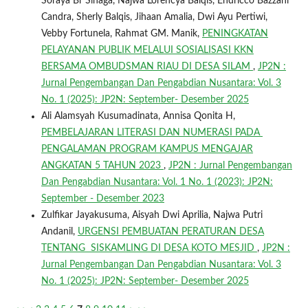
Soraya Br Sinaga, Najwa Lorencya Balqis, Endricco Bazzani
Candra, Sherly Balqis, Jihaan Amalia, Dwi Ayu Pertiwi,
Vebby Fortunela, Rahmat GM. Manik,
PENINGKATAN
PELAYANAN PUBLIK MELALUI SOSIALISASI KKN
BERSAMA OMBUDSMAN RIAU DI DESA SILAM
,
JP2N :
Jurnal Pengembangan Dan Pengabdian Nusantara: Vol. 3
No. 1 (2025): JP2N: September- Desember 2025
Ali Alamsyah Kusumadinata, Annisa Qonita H,
PEMBELAJARAN LITERASI DAN NUMERASI PADA
PENGALAMAN PROGRAM KAMPUS MENGAJAR
ANGKATAN 5 TAHUN 2023
,
JP2N : Jurnal Pengembangan
Dan Pengabdian Nusantara: Vol. 1 No. 1 (2023): JP2N:
September - Desember 2023
Zulfikar Jayakusuma, Aisyah Dwi Aprilia, Najwa Putri
Andanil,
URGENSI PEMBUATAN PERATURAN DESA
TENTANG SISKAMLING DI DESA KOTO MESJID
,
JP2N :
Jurnal Pengembangan Dan Pengabdian Nusantara: Vol. 3
No. 1 (2025): JP2N: September- Desember 2025