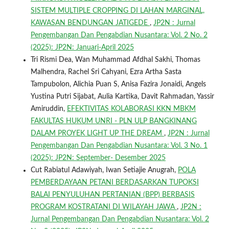
SISTEM MULTIPLE CROPPING DI LAHAN MARGINAL,
KAWASAN BENDUNGAN JATIGEDE
,
JP2N : Jurnal
Pengembangan Dan Pengabdian Nusantara: Vol. 2 No. 2
(2025): JP2N: Januari-April 2025
Tri Rismi Dea, Wan Muhammad Afdhal Sakhi, Thomas
Malhendra, Rachel Sri Cahyani, Ezra Artha Sasta
Tampubolon, Alichia Puan S, Anisa Fazira Jonaidi, Angels
Yustina Putri Sijabat, Aulia Kartika, Davit Rahmadan, Yassir
Amiruddin,
EFEKTIVITAS KOLABORASI KKN MBKM
FAKULTAS HUKUM UNRI - PLN ULP BANGKINANG
DALAM PROYEK LIGHT UP THE DREAM
,
JP2N : Jurnal
Pengembangan Dan Pengabdian Nusantara: Vol. 3 No. 1
(2025): JP2N: September- Desember 2025
Cut Rabiatul Adawiyah, Iwan Setiajie Anugrah,
POLA
PEMBERDAYAAN PETANI BERDASARKAN TUPOKSI
BALAI PENYULUHAN PERTANIAN (BPP) BERBASIS
PROGRAM KOSTRATANI DI WILAYAH JAWA
,
JP2N :
Jurnal Pengembangan Dan Pengabdian Nusantara: Vol. 2