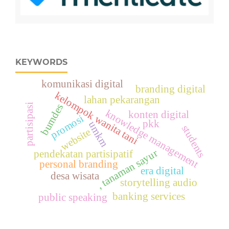
KEYWORDS
komunikasi digital
branding digital
kelompok wanita tani
lahan pekarangan
partisipasi
bumdes
knowledge management
konten digital
promosi
pkk
umkm
students
website
, tanaman sayur
pendekatan partisipatif
personal branding
era digital
desa wisata
storytelling audio
banking services
public speaking