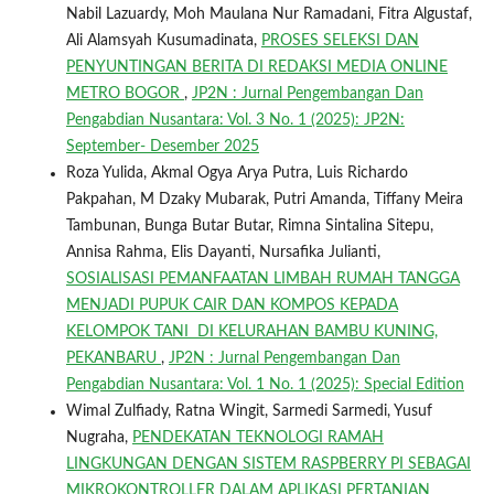
Nabil Lazuardy, Moh Maulana Nur Ramadani, Fitra Algustaf,
Ali Alamsyah Kusumadinata,
PROSES SELEKSI DAN
PENYUNTINGAN BERITA DI REDAKSI MEDIA ONLINE
METRO BOGOR
,
JP2N : Jurnal Pengembangan Dan
Pengabdian Nusantara: Vol. 3 No. 1 (2025): JP2N:
September- Desember 2025
Roza Yulida, Akmal Ogya Arya Putra, Luis Richardo
Pakpahan, M Dzaky Mubarak, Putri Amanda, Tiffany Meira
Tambunan, Bunga Butar Butar, Rimna Sintalina Sitepu,
Annisa Rahma, Elis Dayanti, Nursafika Julianti,
SOSIALISASI PEMANFAATAN LIMBAH RUMAH TANGGA
MENJADI PUPUK CAIR DAN KOMPOS KEPADA
KELOMPOK TANI DI KELURAHAN BAMBU KUNING,
PEKANBARU
,
JP2N : Jurnal Pengembangan Dan
Pengabdian Nusantara: Vol. 1 No. 1 (2025): Special Edition
Wimal Zulfiady, Ratna Wingit, Sarmedi Sarmedi, Yusuf
Nugraha,
PENDEKATAN TEKNOLOGI RAMAH
LINGKUNGAN DENGAN SISTEM RASPBERRY PI SEBAGAI
MIKROKONTROLLER DALAM APLIKASI PERTANIAN