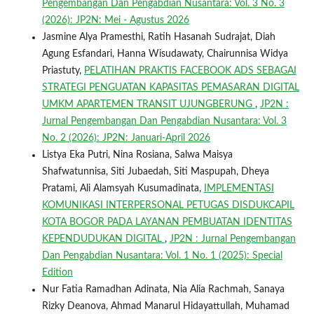
Pengembangan Dan Pengabdian Nusantara: Vol. 3 No. 3
(2026): JP2N: Mei - Agustus 2026
Jasmine Alya Pramesthi, Ratih Hasanah Sudrajat, Diah
Agung Esfandari, Hanna Wisudawaty, Chairunnisa Widya
Priastuty,
PELATIHAN PRAKTIS FACEBOOK ADS SEBAGAI
STRATEGI PENGUATAN KAPASITAS PEMASARAN DIGITAL
UMKM APARTEMEN TRANSIT UJUNGBERUNG
,
JP2N :
Jurnal Pengembangan Dan Pengabdian Nusantara: Vol. 3
No. 2 (2026): JP2N: Januari-April 2026
Listya Eka Putri, Nina Rosiana, Salwa Maisya
Shafwatunnisa, Siti Jubaedah, Siti Maspupah, Dheya
Pratami, Ali Alamsyah Kusumadinata,
IMPLEMENTASI
KOMUNIKASI INTERPERSONAL PETUGAS DISDUKCAPIL
KOTA BOGOR PADA LAYANAN PEMBUATAN IDENTITAS
KEPENDUDUKAN DIGITAL
,
JP2N : Jurnal Pengembangan
Dan Pengabdian Nusantara: Vol. 1 No. 1 (2025): Special
Edition
Nur Fatia Ramadhan Adinata, Nia Alia Rachmah, Sanaya
Rizky Deanova, Ahmad Manarul Hidayattullah, Muhamad