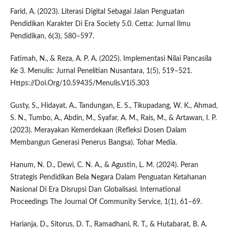
Farid, A. (2023). Literasi Digital Sebagai Jalan Penguatan
Pendidikan Karakter Di Era Society 5.0. Cetta: Jurnal Ilmu
Pendidikan, 6(3), 580–597.
Fatimah, N., & Reza, A. P. A. (2025). Implementasi Nilai Pancasila
Ke 3. Menulis: Jurnal Penelitian Nusantara, 1(5), 519–521.
Https://Doi.Org/10.59435/Menulis.V1i5.303
Gusty, S., Hidayat, A., Tandungan, E. S., Tikupadang, W. K., Ahmad,
S. N., Tumbo, A., Abdin, M., Syafar, A. M., Rais, M., & Artawan, I. P.
(2023). Merayakan Kemerdekaan (Refleksi Dosen Dalam
Membangun Generasi Penerus Bangsa). Tohar Media.
Hanum, N. D., Dewi, C. N. A., & Agustin, L. M. (2024). Peran
Strategis Pendidikan Bela Negara Dalam Penguatan Ketahanan
Nasional Di Era Disrupsi Dan Globalisasi. International
Proceedings The Journal Of Community Service, 1(1), 61–69.
Harianja, D., Sitorus, D. T., Ramadhani, R. T., & Hutabarat, B. A.