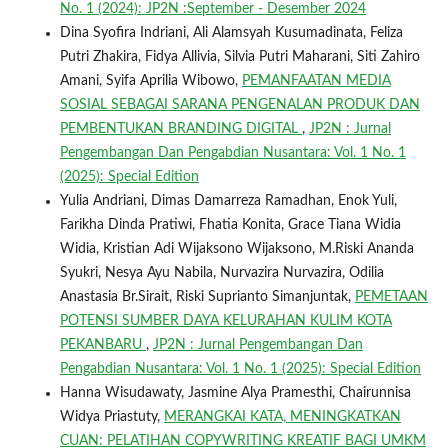
No. 1 (2024): JP2N :September - Desember 2024
Dina Syofira Indriani, Ali Alamsyah Kusumadinata, Feliza
Putri Zhakira, Fidya Allivia, Silvia Putri Maharani, Siti Zahiro
Amani, Syifa Aprilia Wibowo,
PEMANFAATAN MEDIA
SOSIAL SEBAGAI SARANA PENGENALAN PRODUK DAN
PEMBENTUKAN BRANDING DIGITAL
,
JP2N : Jurnal
Pengembangan Dan Pengabdian Nusantara: Vol. 1 No. 1
(2025): Special Edition
Yulia Andriani, Dimas Damarreza Ramadhan, Enok Yuli,
Farikha Dinda Pratiwi, Fhatia Konita, Grace Tiana Widia
Widia, Kristian Adi Wijaksono Wijaksono, M.Riski Ananda
Syukri, Nesya Ayu Nabila, Nurvazira Nurvazira, Odilia
Anastasia Br.Sirait, Riski Suprianto Simanjuntak,
PEMETAAN
POTENSI SUMBER DAYA KELURAHAN KULIM KOTA
PEKANBARU
,
JP2N : Jurnal Pengembangan Dan
Pengabdian Nusantara: Vol. 1 No. 1 (2025): Special Edition
Hanna Wisudawaty, Jasmine Alya Pramesthi, Chairunnisa
Widya Priastuty,
MERANGKAI KATA, MENINGKATKAN
CUAN: PELATIHAN COPYWRITING KREATIF BAGI UMKM