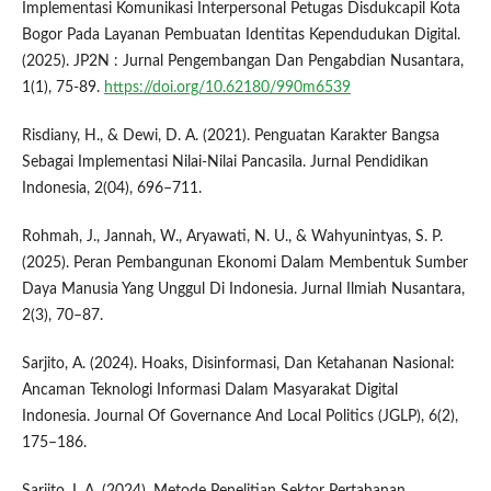
Implementasi Komunikasi Interpersonal Petugas Disdukcapil Kota
Bogor Pada Layanan Pembuatan Identitas Kependudukan Digital.
(2025). JP2N : Jurnal Pengembangan Dan Pengabdian Nusantara,
1(1), 75-89.
https://doi.org/10.62180/990m6539
Risdiany, H., & Dewi, D. A. (2021). Penguatan Karakter Bangsa
Sebagai Implementasi Nilai-Nilai Pancasila. Jurnal Pendidikan
Indonesia, 2(04), 696–711.
Rohmah, J., Jannah, W., Aryawati, N. U., & Wahyunintyas, S. P.
(2025). Peran Pembangunan Ekonomi Dalam Membentuk Sumber
Daya Manusia Yang Unggul Di Indonesia. Jurnal Ilmiah Nusantara,
2(3), 70–87.
Sarjito, A. (2024). Hoaks, Disinformasi, Dan Ketahanan Nasional:
Ancaman Teknologi Informasi Dalam Masyarakat Digital
Indonesia. Journal Of Governance And Local Politics (JGLP), 6(2),
175–186.
Sarjito, I. A. (2024). Metode Penelitian Sektor Pertahanan.