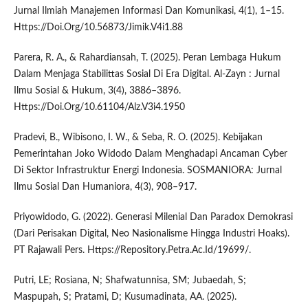
Jurnal Ilmiah Manajemen Informasi Dan Komunikasi, 4(1), 1–15.
Https://Doi.Org/10.56873/Jimik.V4i1.88
Parera, R. A., & Rahardiansah, T. (2025). Peran Lembaga Hukum
Dalam Menjaga Stabilittas Sosial Di Era Digital. Al-Zayn : Jurnal
Ilmu Sosial & Hukum, 3(4), 3886–3896.
Https://Doi.Org/10.61104/Alz.V3i4.1950
Pradevi, B., Wibisono, I. W., & Seba, R. O. (2025). Kebijakan
Pemerintahan Joko Widodo Dalam Menghadapi Ancaman Cyber
Di Sektor Infrastruktur Energi Indonesia. SOSMANIORA: Jurnal
Ilmu Sosial Dan Humaniora, 4(3), 908–917.
Priyowidodo, G. (2022). Generasi Milenial Dan Paradox Demokrasi
(Dari Perisakan Digital, Neo Nasionalisme Hingga Industri Hoaks).
PT Rajawali Pers. Https://Repository.Petra.Ac.Id/19699/.
Putri, LE; Rosiana, N; Shafwatunnisa, SM; Jubaedah, S;
Maspupah, S; Pratami, D; Kusumadinata, AA. (2025).