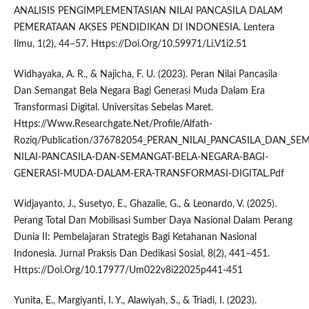
ANALISIS PENGIMPLEMENTASIAN NILAI PANCASILA DALAM
PEMERATAAN AKSES PENDIDIKAN DI INDONESIA. Lentera
Ilmu, 1(2), 44–57. Https://Doi.Org/10.59971/Li.V1i2.51
Widhayaka, A. R., & Najicha, F. U. (2023). Peran Nilai Pancasila
Dan Semangat Bela Negara Bagi Generasi Muda Dalam Era
Transformasi Digital. Universitas Sebelas Maret.
Https://Www.Researchgate.Net/Profile/Alfath-
Roziq/Publication/376782054_PERAN_NILAI_PANCASILA_DAN_
NILAI-PANCASILA-DAN-SEMANGAT-BELA-NEGARA-BAGI-
GENERASI-MUDA-DALAM-ERA-TRANSFORMASI-DIGITAL.Pdf
Widjayanto, J., Susetyo, E., Ghazalie, G., & Leonardo, V. (2025).
Perang Total Dan Mobilisasi Sumber Daya Nasional Dalam Perang
Dunia II: Pembelajaran Strategis Bagi Ketahanan Nasional
Indonesia. Jurnal Praksis Dan Dedikasi Sosial, 8(2), 441–451.
Https://Doi.Org/10.17977/Um022v8i22025p441-451
Yunita, E., Margiyanti, I. Y., Alawiyah, S., & Triadi, I. (2023).