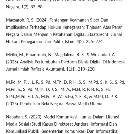
Negara, 1(2), 83–98.
Maesaroh, R. S. (2024). Tantangan Keamanan Siber Dan
Implikasinya Terhadap Hukum Kenegaraan: Tinjauan Atas Peran
Negara Dalam Menjamin Ketahanan Digital. Staatsrecht: Jurnal
Hukum Kenegaraan Dan Politik Islam, 4(2), 255–274.
Meilin, M., Emantonio, N., Magdalena, R. S., & Wulandari, A.
(2025). Analisis Pertumbuhan Platform Bisnis Digital Di Indonesia.
Jurnal Ilmiah Raflesia Akuntansi, 11(1), 210–220.
M.Pd, M. F. J. L. P., S. Pd, M.Th, D. P. H. S. S., M.Pd, S. K. S., S. Pd,
M.Pd, S., S. Pd, M.Th, D. J. S., M. A., M.H, R. P. B. P., S. H.,
S.Pd.,M.Pd, E. I. A., M.Pd, A. W., S.Psi, Y. F. R., & M.Pd, D. P. K.
(2025). Pendidikan Bela Negara. Basya Media Utama.
Nababan, S. (2020). Model Komunikasi Humas Dalam Literasi
Media Sosial (Studi Kasus Direktorat Jenderal Informasi Dan
Komunikasi Publik Kementerian Komunikasi Dan Informatika).