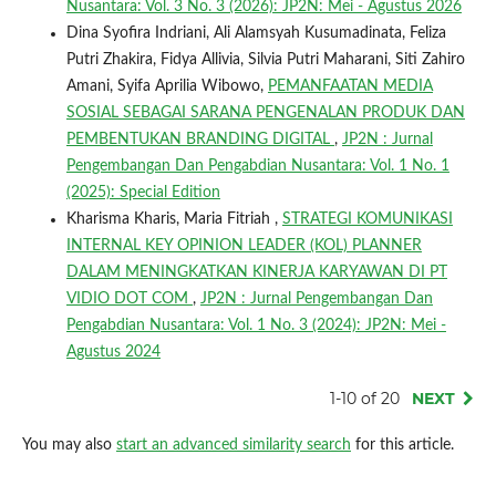
Nusantara: Vol. 3 No. 3 (2026): JP2N: Mei - Agustus 2026
Dina Syofira Indriani, Ali Alamsyah Kusumadinata, Feliza
Putri Zhakira, Fidya Allivia, Silvia Putri Maharani, Siti Zahiro
Amani, Syifa Aprilia Wibowo,
PEMANFAATAN MEDIA
SOSIAL SEBAGAI SARANA PENGENALAN PRODUK DAN
PEMBENTUKAN BRANDING DIGITAL
,
JP2N : Jurnal
Pengembangan Dan Pengabdian Nusantara: Vol. 1 No. 1
(2025): Special Edition
Kharisma Kharis, Maria Fitriah ,
STRATEGI KOMUNIKASI
INTERNAL KEY OPINION LEADER (KOL) PLANNER
DALAM MENINGKATKAN KINERJA KARYAWAN DI PT
VIDIO DOT COM
,
JP2N : Jurnal Pengembangan Dan
Pengabdian Nusantara: Vol. 1 No. 3 (2024): JP2N: Mei -
Agustus 2024
1-10 of 20
NEXT
You may also
start an advanced similarity search
for this article.