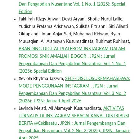
Dan Pengabdian Nusantara: Vol. 1 No. 1 (2025): Special
Edition
Fakhirah Rizqy Anwar, Desti Aryani, Shofie Nurul Lailie,
Yudistira Pratama Aristiawan, Sulistia Fitrianni, Siti Alianti
Oktapiandi, Intan Anjar Sari, Muhamad Ridwan, Ryan
Muttaqien, Ali Alamsyah Kusumadinata, Ruhimat Ruhimat,
BRANDING DIGITAL PLATFROM INSTAGRAM DALAM
PROMOSI SMK AMALIAH BOGOR
,
JP2N : Jurnal
Pengembangan Dan Pengabdian Nusantara: Vol. 1 No. 1
(2025): Special Edition
Xeviola Rhytma Jazzyra,
SELF-DISCLOSUREMAHASISWA:
MODE PENGGUNAAN INSTAGRAM
,
JP2N : Jurnal
Pengembangan Dan Pengabdian Nusantara: Vol. 3 No. 2
(2026): JP2N: Januari-April 2026
Levinda Melati, Ali Alamsyah Kusumadinata,
AKTIVITAS
JURNALIS DI INSTAGRAM SEBAGAI KANAL DISTRIBUSI
BERITA @Ceklissatu
,
JP2N : Jurnal Pengembangan Dan
Pengabdian Nusantara: Vol. 2 No. 2 (2025): JP2N: Januari-
April 2025