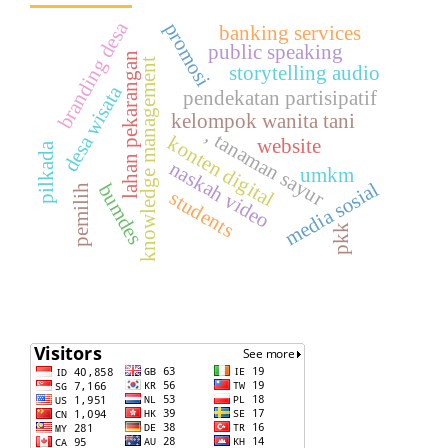
branding desa
promosi
banking services
public speaking
lahan pekarangan
knowledge management
storytelling audio
desa wisata
pendekatan partisipatif
kelompok wanita tani
, tanaman sayur
konten digital
website
pilkada
naskah video
umkm
media sosial
bumdes
pemilih
students
pkk