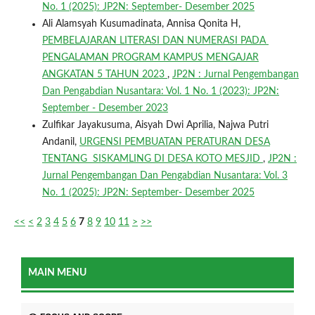
No. 1 (2025): JP2N: September- Desember 2025
Ali Alamsyah Kusumadinata, Annisa Qonita H,
PEMBELAJARAN LITERASI DAN NUMERASI PADA
PENGALAMAN PROGRAM KAMPUS MENGAJAR
ANGKATAN 5 TAHUN 2023
,
JP2N : Jurnal Pengembangan
Dan Pengabdian Nusantara: Vol. 1 No. 1 (2023): JP2N:
September - Desember 2023
Zulfikar Jayakusuma, Aisyah Dwi Aprilia, Najwa Putri
Andanil,
URGENSI PEMBUATAN PERATURAN DESA
TENTANG SISKAMLING DI DESA KOTO MESJID
,
JP2N :
Jurnal Pengembangan Dan Pengabdian Nusantara: Vol. 3
No. 1 (2025): JP2N: September- Desember 2025
<<
<
2
3
4
5
6
7
8
9
10
11
>
>>
MAIN MENU