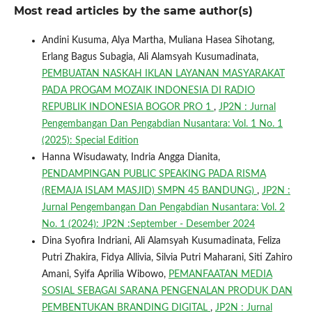
Most read articles by the same author(s)
Andini Kusuma, Alya Martha, Muliana Hasea Sihotang,
Erlang Bagus Subagia, Ali Alamsyah Kusumadinata,
PEMBUATAN NASKAH IKLAN LAYANAN MASYARAKAT
PADA PROGAM MOZAIK INDONESIA DI RADIO
REPUBLIK INDONESIA BOGOR PRO 1
,
JP2N : Jurnal
Pengembangan Dan Pengabdian Nusantara: Vol. 1 No. 1
(2025): Special Edition
Hanna Wisudawaty, Indria Angga Dianita,
PENDAMPINGAN PUBLIC SPEAKING PADA RISMA
(REMAJA ISLAM MASJID) SMPN 45 BANDUNG)
,
JP2N :
Jurnal Pengembangan Dan Pengabdian Nusantara: Vol. 2
No. 1 (2024): JP2N :September - Desember 2024
Dina Syofira Indriani, Ali Alamsyah Kusumadinata, Feliza
Putri Zhakira, Fidya Allivia, Silvia Putri Maharani, Siti Zahiro
Amani, Syifa Aprilia Wibowo,
PEMANFAATAN MEDIA
SOSIAL SEBAGAI SARANA PENGENALAN PRODUK DAN
PEMBENTUKAN BRANDING DIGITAL
,
JP2N : Jurnal