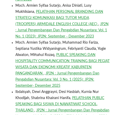
Moch. Armien Syifaa Sutarjo, Anisa Diniati, Lusy
Mukhlisiana,
PELATIHAN PERSONAL BRANDING DAN
STRATEGI KOMUNIKASI BAGI TUTOR MUDA
(TROOPERS) ARMIDALE ENGLISH COLLEGE (AEC)
,
JP2N
: Jurnal Pengembangan Dan Pengabdian Nusantara: Vol. 1
No. 1 (2023): JP2N: September - Desember 2023
Moch. Armien Syifaa Sutarjo, Muhammad Rio Fariza,
Septiana Yustika Widyaningrum, Febriyanti Claudia, Yogie
Alwaton, Miftahul Rozaq,
PUBLIC SPEAKING DAN
HOSPITALITY COMMUNICATION TRAINING BAGI PEGIAT
WISATA DAN EKONOMI KREATIF KABUPATEN
PANGANDARAN
,
JP2N : Jurnal Pengembangan Dan
Pengabdian Nusantara: Vol. 3 No. 1 (2025): JP2N:
September- Desember 2025
Ibdalsyah, Dewi Anggrayni, Desi Hasbiah, Kurnia Nur
Khodijah, Shabrina Khairani Hanifa,
PELATIHAN PUBLIC
SPEAKING BAGI SISWA DI NAWATIWAT SCHOOL,
THAILAND
,
JP2N : Jurnal Pengembangan Dan Pengabdian