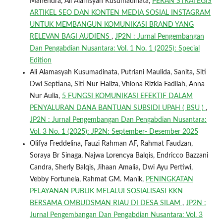
Mahendra, Ali Alamsyah Kusumadinata,
PERAN STRATEGIS
ARTIKEL SEO DAN KONTEN MEDIA SOSIAL INSTAGRAM
UNTUK MEMBANGUN KOMUNIKASI BRAND YANG
RELEVAN BAGI AUDIENS
,
JP2N : Jurnal Pengembangan
Dan Pengabdian Nusantara: Vol. 1 No. 1 (2025): Special
Edition
Ali Alamasyah Kusumadinata, Putriani Maulida, Sanita, Siti
Dwi Septiana, Siti Nur Haliza, Vhiona Rizkia Fadilah, Anna
Nur Aulia,
5 FUNGSI KOMUNIKASI EFEKTIF DALAM
PENYALURAN DANA BANTUAN SUBSIDI UPAH ( BSU )
,
JP2N : Jurnal Pengembangan Dan Pengabdian Nusantara:
Vol. 3 No. 1 (2025): JP2N: September- Desember 2025
Olifya Freddelina, Fauzi Rahman AF, Rahmat Faudzan,
Soraya Br Sinaga, Najwa Lorencya Balqis, Endricco Bazzani
Candra, Sherly Balqis, Jihaan Amalia, Dwi Ayu Pertiwi,
Vebby Fortunela, Rahmat GM. Manik,
PENINGKATAN
PELAYANAN PUBLIK MELALUI SOSIALISASI KKN
BERSAMA OMBUDSMAN RIAU DI DESA SILAM
,
JP2N :
Jurnal Pengembangan Dan Pengabdian Nusantara: Vol. 3