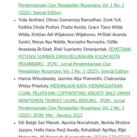
Pengembangan Dan Pengabdian Nusantara: Vol. 1 No. 1
(2025): Special Edition
Yulia Andriani, Dimas Damarreza Ramadhan, Enok Yuli,
Farikha Dinda Pratiwi, Fhatia Konita, Grace Tiana Widia
Widia, Kristian Adi Wijaksono Wijaksono, M.Riski Ananda
Syukri, Nesya Ayu Nabila, Nurvazira Nurvazira, Odilia
Anastasia Br.Sirait, Riski Suprianto Simanjuntak,
PEMETAAN
POTENSI SUMBER DAYA KELURAHAN KULIM KOTA
PEKANBARU
,
JP2N : Jurnal Pengembangan Dan
Pengabdian Nusantara: Vol. 1 No. 1 (2025): Special Edition
Hanna Wisudawaty, Jasmine Alya Pramesthi, Chairunnisa
Widya Priastuty,
MERANGKAI KATA, MENINGKATKAN
CUAN: PELATIHAN COPYWRITING KREATIF BAGI UMKM
APARTEMEN TRANSIT UJUNG BERUNG
,
JP2N : Jurnal
Pengembangan Dan Pengabdian Nusantara: Vol. 2 No. 3
(2025): JP2N: Mei - Agustus 2025
Siti Balqis Sari Manah, Ayunisa Nurrahmah, Xeviola Rhytma
Jazzyra, Haifa Hana Panji Awalia, Rehabibah Apriliya, Rijal