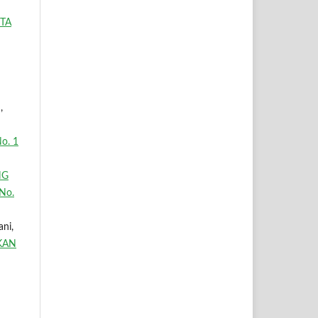
ITA
,
o. 1
NG
No.
ani,
KAN