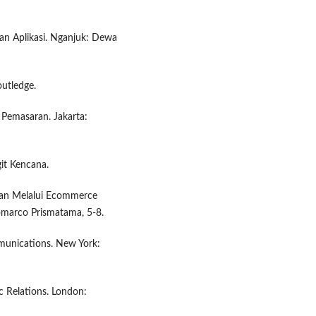
n Aplikasi. Nganjuk: Dewa
utledge.
n Pemasaran. Jakarta:
git Kencana.
aran Melalui Ecommerce
omarco Prismatama, 5-8.
mmunications. New York:
ic Relations. London: