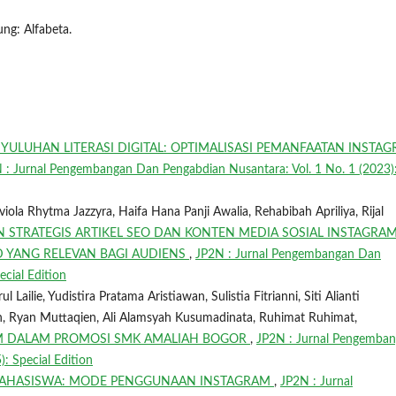
ung: Alfabeta.
YULUHAN LITERASI DIGITAL: OPTIMALISASI PEMANFAATAN INSTA
 : Jurnal Pengembangan Dan Pengabdian Nusantara: Vol. 1 No. 1 (2023)
iola Rhytma Jazzyra, Haifa Hana Panji Awalia, Rehabibah Apriliya, Rijal
N STRATEGIS ARTIKEL SEO DAN KONTEN MEDIA SOSIAL INSTAGRA
YANG RELEVAN BAGI AUDIENS
,
JP2N : Jurnal Pengembangan Dan
ecial Edition
Lailie, Yudistira Pratama Aristiawan, Sulistia Fitrianni, Siti Alianti
n, Ryan Muttaqien, Ali Alamsyah Kusumadinata, Ruhimat Ruhimat,
AM DALAM PROMOSI SMK AMALIAH BOGOR
,
JP2N : Jurnal Pengemba
: Special Edition
MAHASISWA: MODE PENGGUNAAN INSTAGRAM
,
JP2N : Jurnal