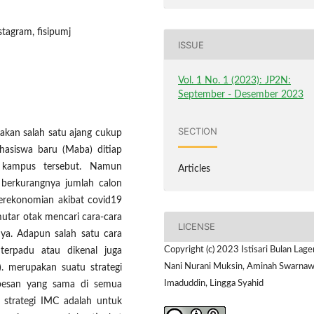
tagram, fisipumj
ISSUE
Vol. 1 No. 1 (2023): JP2N:
September - Desember 2023
SECTION
kan salah satu ajang cukup
hasiswa baru (Maba) ditiap
 kampus tersebut. Namun
Articles
 berkurangnya jumlah calon
erekonomian akibat covid19
tar otak mencari cara-cara
LICENSE
ya. Adapun salah satu cara
Copyright (c) 2023 Istisari Bulan Lage
terpadu atau dikenal juga
Nani Nurani Muksin, Aminah Swarnawa
. merupakan suatu strategi
Imaduddin, Lingga Syahid
 pesan yang sama di semua
h strategi IMC adalah untuk