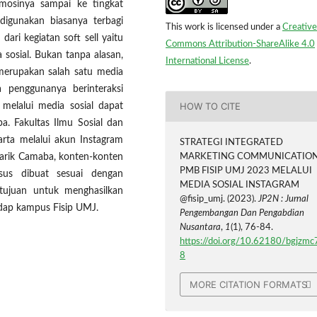
mosinya sampai ke tingkat
 digunakan biasanya terbagi
This work is licensed under a
Creative
 dari kegiatan soft sell yaitu
Commons Attribution-ShareAlike 4.0
sosial. Bukan tanpa alasan,
International License
.
i merupakan salah satu media
 penggunanya berinteraksi
HOW TO CITE
melalui media sosial dapat
a. Fakultas Ilmu Sosial dan
arta melalui akun Instagram
STRATEGI INTEGRATED
MARKETING COMMUNICATIO
arik Camaba, konten-konten
PMB FISIP UMJ 2023 MELALUI
sus dibuat sesuai dengan
MEDIA SOSIAL INSTAGRAM
rtujuan untuk menghasilkan
@fisip_umj. (2023).
JP2N : Jurnal
dap kampus Fisip UMJ.
Pengembangan Dan Pengabdian
Nusantara
,
1
(1), 76-84.
https://doi.org/10.62180/bgjzmc
8
MORE CITATION FORMATS