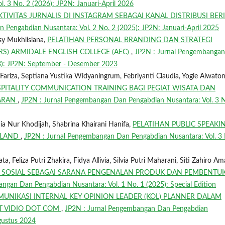
 3 No. 2 (2026): JP2N: Januari-April 2026
KTIVITAS JURNALIS DI INSTAGRAM SEBAGAI KANAL DISTRIBUSI BER
Pengabdian Nusantara: Vol. 2 No. 2 (2025): JP2N: Januari-April 2025
usy Mukhlisiana,
PELATIHAN PERSONAL BRANDING DAN STRATEGI
S) ARMIDALE ENGLISH COLLEGE (AEC)
,
JP2N : Jurnal Pengembangan
23): JP2N: September - Desember 2023
riza, Septiana Yustika Widyaningrum, Febriyanti Claudia, Yogie Alwaton
PITALITY COMMUNICATION TRAINING BAGI PEGIAT WISATA DAN
DARAN
,
JP2N : Jurnal Pengembangan Dan Pengabdian Nusantara: Vol. 3 N
ia Nur Khodijah, Shabrina Khairani Hanifa,
PELATIHAN PUBLIC SPEAKI
AILAND
,
JP2N : Jurnal Pengembangan Dan Pengabdian Nusantara: Vol. 3 
, Feliza Putri Zhakira, Fidya Allivia, Silvia Putri Maharani, Siti Zahiro Am
 SOSIAL SEBAGAI SARANA PENGENALAN PRODUK DAN PEMBENTU
ngan Dan Pengabdian Nusantara: Vol. 1 No. 1 (2025): Special Edition
MUNIKASI INTERNAL KEY OPINION LEADER (KOL) PLANNER DALAM
T VIDIO DOT COM
,
JP2N : Jurnal Pengembangan Dan Pengabdian
Agustus 2024