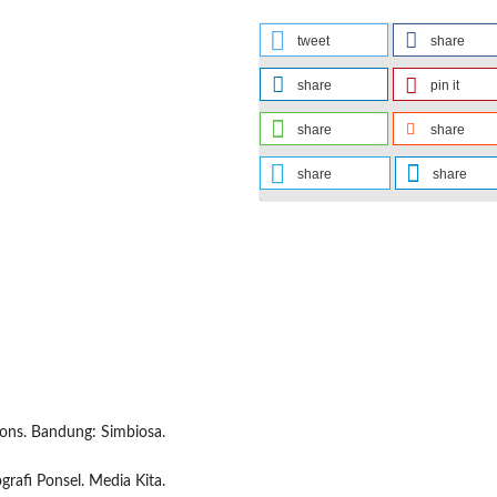
tweet
share
share
pin it
share
share
share
share
ions. Bandung: Simbiosa.
rafi Ponsel. Media Kita.