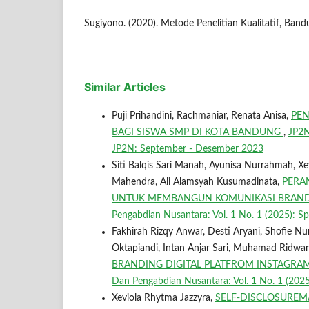
Sugiyono. (2020). Metode Penelitian Kualitatif, Band
Similar Articles
Puji Prihandini, Rachmaniar, Renata Anisa,
PEN
BAGI SISWA SMP DI KOTA BANDUNG
,
JP2N
JP2N: September - Desember 2023
Siti Balqis Sari Manah, Ayunisa Nurrahmah, Xev
Mahendra, Ali Alamsyah Kusumadinata,
PERA
UNTUK MEMBANGUN KOMUNIKASI BRAND 
Pengabdian Nusantara: Vol. 1 No. 1 (2025): Sp
Fakhirah Rizqy Anwar, Desti Aryani, Shofie Nurul 
Oktapiandi, Intan Anjar Sari, Muhamad Ridwa
BRANDING DIGITAL PLATFROM INSTAGR
Dan Pengabdian Nusantara: Vol. 1 No. 1 (2025)
Xeviola Rhytma Jazzyra,
SELF-DISCLOSURE