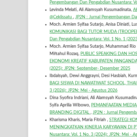
Pengembangan Dan Pengabdian Nusantara: Vol.
Levinda Melati, Ali Alamsyah Kusumadinata,
A
@Ceklissatu
,
JP2N : Jurnal Pengembangan Dan 
Moch. Armien Syifaa Sutarjo, Anisa Diniati, L
KOMUNIKASI BAGI TUTOR MUDA (TROOPER
Dan Pengabdian Nusantara: Vol. 1 No. 1 (20
Moch. Armien Syifaa Sutarjo, Muhammad Rio Fa
Miftahul Rozaq,
PUBLIC SPEAKING DAN HOS
EKONOMI KREATIF KABUPATEN PANGAN
(2025): JP2N: September- Desember 2025
Ibdalsyah, Dewi Anggrayni, Desi Hasbiah, Kurn
BAGI SISWA DI NAWATIWAT SCHOOL, TH
3 (2026): JP2N: Mei - Agustus 2026
Dina Syofira Indriani, Ali Alamsyah Kusumadinata
Syifa Aprilia Wibowo,
PEMANFAATAN MEDIA
BRANDING DIGITAL
,
JP2N : Jurnal Pengemba
Kharisma Kharis, Maria Fitriah ,
STRATEGI KO
MENINGKATKAN KINERJA KARYAWAN DI P
Nusantara: Vol. 1 No. 3 (2024): JP2N: Mei - 