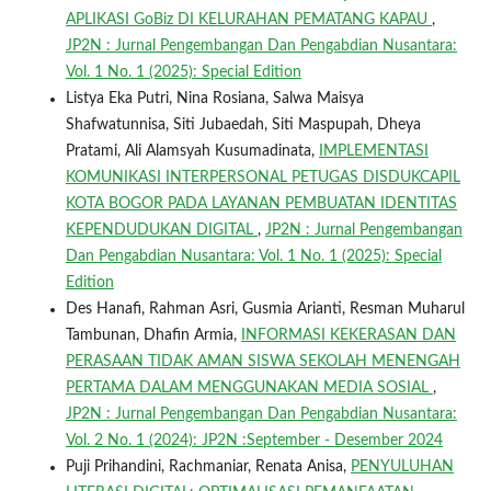
APLIKASI GoBiz DI KELURAHAN PEMATANG KAPAU
,
JP2N : Jurnal Pengembangan Dan Pengabdian Nusantara:
Vol. 1 No. 1 (2025): Special Edition
Listya Eka Putri, Nina Rosiana, Salwa Maisya
Shafwatunnisa, Siti Jubaedah, Siti Maspupah, Dheya
Pratami, Ali Alamsyah Kusumadinata,
IMPLEMENTASI
KOMUNIKASI INTERPERSONAL PETUGAS DISDUKCAPIL
KOTA BOGOR PADA LAYANAN PEMBUATAN IDENTITAS
KEPENDUDUKAN DIGITAL
,
JP2N : Jurnal Pengembangan
Dan Pengabdian Nusantara: Vol. 1 No. 1 (2025): Special
Edition
Des Hanafi, Rahman Asri, Gusmia Arianti, Resman Muharul
Tambunan, Dhafin Armia,
INFORMASI KEKERASAN DAN
PERASAAN TIDAK AMAN SISWA SEKOLAH MENENGAH
PERTAMA DALAM MENGGUNAKAN MEDIA SOSIAL
,
JP2N : Jurnal Pengembangan Dan Pengabdian Nusantara:
Vol. 2 No. 1 (2024): JP2N :September - Desember 2024
Puji Prihandini, Rachmaniar, Renata Anisa,
PENYULUHAN