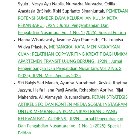
Syukri, Nesya Ayu Nabila, Nurvazira Nurvazira, Odilia
Anastasia Br.Sirait, Riski Suprianto Simanjuntak,
PEMETAAN
POTENSI SUMBER DAYA KELURAHAN KULIM KOTA
PEKANBARU
,
JP2N : Jurnal Pengembangan Dan
Pengabdian Nusantara: Vol. 1 No. 1 (2025): Special Edition
Hanna Wisudawaty, Jasmine Alya Pramesthi, Chairunnisa
Widya Priastuty,
MERANGKAI KATA, MENINGKATKAN
CUAN: PELATIHAN COPYWRITING KREATIF BAGI UMKM
APARTEMEN TRANSIT UJUNG BERUNG
,
JP2N : Jurnal
Pengembangan Dan Pengabdian Nusantara: Vol. 2 No. 3
(2025): JP2N: Mei - Agustus 2025
Siti Balqis Sari Manah, Ayunisa Nurrahmah, Xeviola Rhytma
Jazzyra, Haifa Hana Panji Awalia, Rehabibah Apriliya, Rijal
Mahendra, Ali Alamsyah Kusumadinata,
PERAN STRATEGIS
ARTIKEL SEO DAN KONTEN MEDIA SOSIAL INSTAGRAM
UNTUK MEMBANGUN KOMUNIKASI BRAND YANG
RELEVAN BAGI AUDIENS
,
JP2N : Jurnal Pengembangan
Dan Pengabdian Nusantara: Vol. 1 No. 1 (2025): Special
Edition