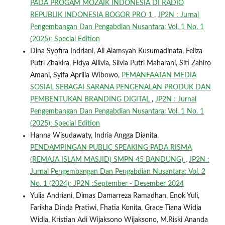
PADA PROGAM MOZAIK INDONESIA DI RADIO
REPUBLIK INDONESIA BOGOR PRO 1
,
JP2N : Jurnal
Pengembangan Dan Pengabdian Nusantara: Vol. 1 No. 1
(2025): Special Edition
Dina Syofira Indriani, Ali Alamsyah Kusumadinata, Feliza
Putri Zhakira, Fidya Allivia, Silvia Putri Maharani, Siti Zahiro
Amani, Syifa Aprilia Wibowo,
PEMANFAATAN MEDIA
SOSIAL SEBAGAI SARANA PENGENALAN PRODUK DAN
PEMBENTUKAN BRANDING DIGITAL
,
JP2N : Jurnal
Pengembangan Dan Pengabdian Nusantara: Vol. 1 No. 1
(2025): Special Edition
Hanna Wisudawaty, Indria Angga Dianita,
PENDAMPINGAN PUBLIC SPEAKING PADA RISMA
(REMAJA ISLAM MASJID) SMPN 45 BANDUNG)
,
JP2N :
Jurnal Pengembangan Dan Pengabdian Nusantara: Vol. 2
No. 1 (2024): JP2N :September - Desember 2024
Yulia Andriani, Dimas Damarreza Ramadhan, Enok Yuli,
Farikha Dinda Pratiwi, Fhatia Konita, Grace Tiana Widia
Widia, Kristian Adi Wijaksono Wijaksono, M.Riski Ananda