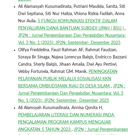
Ali Alamasyah Kusumadinata, Putriani Maulida, Sanita, Siti
Dwi Septiana, Siti Nur Haliza, Vhiona Rizkia Fadilah, Anna
Nur Aulia,
5 FUNGSI KOMUNIKASI EFEKTIF DALAM
PENYALURAN DANA BANTUAN SUBSIDI UPAH ( BSU )
,
JP2N : Jurnal Pengembangan Dan Pengabdian Nusantara:
Vol. 3 No. 1 (2025): JP2N: September- Desember 2025
Olifya Freddelina, Fauzi Rahman AF, Rahmat Faudzan,
Soraya Br Sinaga, Najwa Lorencya Balqis, Endricco Bazzani
Candra, Sherly Balqis, Jihaan Amalia, Dwi Ayu Pertiwi,
Vebby Fortunela, Rahmat GM. Manik,
PENINGKATAN
PELAYANAN PUBLIK MELALUI SOSIALISASI KKN
BERSAMA OMBUDSMAN RIAU DI DESA SILAM
,
JP2N :
Jurnal Pengembangan Dan Pengabdian Nusantara: Vol. 3
No. 1 (2025): JP2N: September- Desember 2025
Ali Alamsyah Kusumadinata, Annisa Qonita H,
PEMBELAJARAN LITERASI DAN NUMERASI PADA
PENGALAMAN PROGRAM KAMPUS MENGAJAR
ANGKATAN 5 TAHUN 2023
,
JP2N : Jurnal Pengembangan