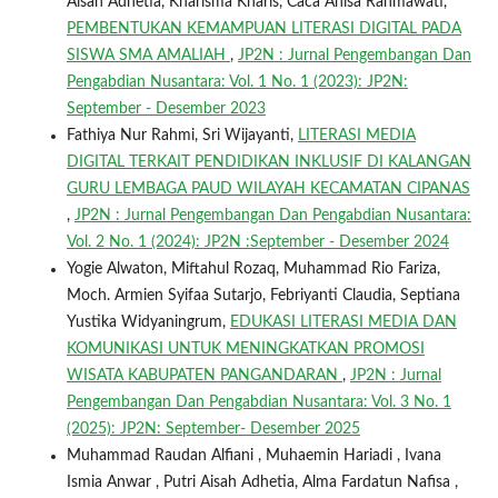
Aisah Adhetia, Kharisma Kharis, Caca Anisa Rahmawati,
PEMBENTUKAN KEMAMPUAN LITERASI DIGITAL PADA
SISWA SMA AMALIAH
,
JP2N : Jurnal Pengembangan Dan
Pengabdian Nusantara: Vol. 1 No. 1 (2023): JP2N:
September - Desember 2023
Fathiya Nur Rahmi, Sri Wijayanti,
LITERASI MEDIA
DIGITAL TERKAIT PENDIDIKAN INKLUSIF DI KALANGAN
GURU LEMBAGA PAUD WILAYAH KECAMATAN CIPANAS
,
JP2N : Jurnal Pengembangan Dan Pengabdian Nusantara:
Vol. 2 No. 1 (2024): JP2N :September - Desember 2024
Yogie Alwaton, Miftahul Rozaq, Muhammad Rio Fariza,
Moch. Armien Syifaa Sutarjo, Febriyanti Claudia, Septiana
Yustika Widyaningrum,
EDUKASI LITERASI MEDIA DAN
KOMUNIKASI UNTUK MENINGKATKAN PROMOSI
WISATA KABUPATEN PANGANDARAN
,
JP2N : Jurnal
Pengembangan Dan Pengabdian Nusantara: Vol. 3 No. 1
(2025): JP2N: September- Desember 2025
Muhammad Raudan Alfiani , Muhaemin Hariadi , Ivana
Ismia Anwar , Putri Aisah Adhetia, Alma Fardatun Nafisa ,