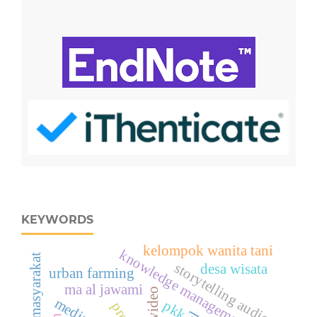
KEYWORDS
kelompok wanita tani
knowledge management
storytelling audio
desa wisata
urban farming
ma al jawami
pkk