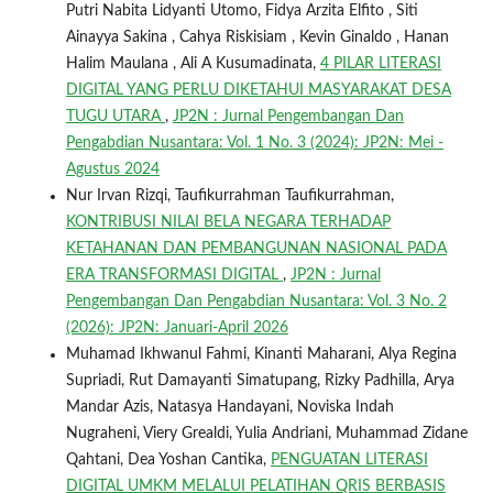
Putri Nabita Lidyanti Utomo, Fidya Arzita Elfito , Siti
Ainayya Sakina , Cahya Riskisiam , Kevin Ginaldo , Hanan
Halim Maulana , Ali A Kusumadinata,
4 PILAR LITERASI
DIGITAL YANG PERLU DIKETAHUI MASYARAKAT DESA
TUGU UTARA
,
JP2N : Jurnal Pengembangan Dan
Pengabdian Nusantara: Vol. 1 No. 3 (2024): JP2N: Mei -
Agustus 2024
Nur Irvan Rizqi, Taufikurrahman Taufikurrahman,
KONTRIBUSI NILAI BELA NEGARA TERHADAP
KETAHANAN DAN PEMBANGUNAN NASIONAL PADA
ERA TRANSFORMASI DIGITAL
,
JP2N : Jurnal
Pengembangan Dan Pengabdian Nusantara: Vol. 3 No. 2
(2026): JP2N: Januari-April 2026
Muhamad Ikhwanul Fahmi, Kinanti Maharani, Alya Regina
Supriadi, Rut Damayanti Simatupang, Rizky Padhilla, Arya
Mandar Azis, Natasya Handayani, Noviska Indah
Nugraheni, Viery Grealdi, Yulia Andriani, Muhammad Zidane
Qahtani, Dea Yoshan Cantika,
PENGUATAN LITERASI
DIGITAL UMKM MELALUI PELATIHAN QRIS BERBASIS