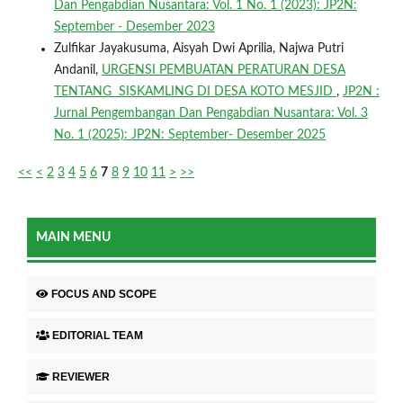
Dan Pengabdian Nusantara: Vol. 1 No. 1 (2023): JP2N:
September - Desember 2023
Zulfikar Jayakusuma, Aisyah Dwi Aprilia, Najwa Putri
Andanil,
URGENSI PEMBUATAN PERATURAN DESA
TENTANG SISKAMLING DI DESA KOTO MESJID
,
JP2N :
Jurnal Pengembangan Dan Pengabdian Nusantara: Vol. 3
No. 1 (2025): JP2N: September- Desember 2025
<<
<
2
3
4
5
6
7
8
9
10
11
>
>>
MAIN MENU
FOCUS AND SCOPE
EDITORIAL TEAM
REVIEWER