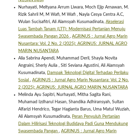
NUSANTARA
Nurhayati, Meltyana Arrum Liwara, Moch Ejip Arnawan, M.
Rizik Sahril M, M Wafi, M Wafi , Nayla Cesya Centra A.C,
Wulan Sucisafitri, Ali Alamsyah Kusumadinata,
Akselerasi
Luas Tambah Tanam (LTT): Modernisasi Pertanian Menuju
Swasembada Pangan 2026
,
AGRINUS : Jurnal Agro Marin
Nusantara: Vol. 2 No. 2 (2025): AGRINUS: JURNAL AGRO
MARIN NUSANTARA
Alia Sabrina Apendi, Muhammad Deril, Shayla Novita
Angraini, Sherly Aulia , Siti Seviana Agustini, Ali Alamsyah
Kusumadinata,
Dampak Teknologi Digital Terhadap Perilaku
Sosial
,
AGRINUS : Jurnal Agro Marin Nusantara: Vol. 2 No.
2 (2025): AGRINUS: JURNAL AGRO MARIN NUSANTARA
Melinda Ayu Sapitri, Nurhayati, Mitha Sagita Rani,
Muhamad Izdharul Hasan, Shandika Adhiransyah, Sultan
Alfarizi Hendrico, Tegar Hagianta Barus, Uma Matul Wuziah,
Ali Alamsyah Kusumadinata,
Peran Penyuluh Pertanian
Dalam Hilirisasi Teknologi Budidaya Padi Guna Mendukung
Swasembada Pangan
,
AGRINUS : Jurnal Agro Marin