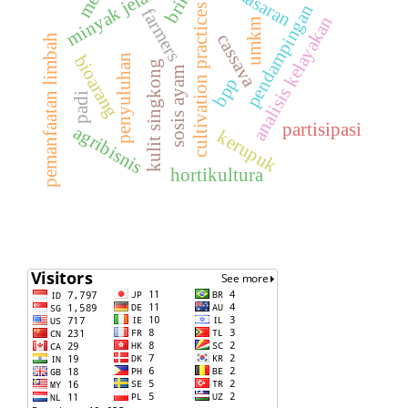
minyak jelantah
pemasaran
briket
pendampingan
cultivation practices
farmers
analisis kelayakan
umkm
cassava
pemanfaatan limbah
bioarang
penyuluhan
kulit singkong
sosis ayam
bpp
padi
partisipasi
agribisnis
kerupuk
hortikultura