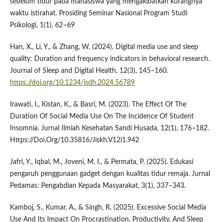
sebelum tidur pada mahasiswa yang mengakibatkan kurangnya
waktu istirahat. Prosiding Seminar Nasional Program Studi
Psikologi, 1(1), 62–69
Han, X., Li, Y., & Zhang, W. (2024). Digital media use and sleep
quality: Duration and frequency indicators in behavioral research.
Journal of Sleep and Digital Health, 12(3), 145–160.
https://doi.org/10.1234/jsdh.2024.56789
Irawati, I., Kistan, K., & Basri, M. (2023). The Effect Of The
Duration Of Social Media Use On The Incidence Of Student
Insomnia. Jurnal Ilmiah Kesehatan Sandi Husada, 12(1), 176–182.
Https://Doi.Org/10.35816/Jiskh.V12i1.942
Jafri, Y., Iqbal, M., Joveni, M. I., & Permata, P. (2025). Edukasi
pengaruh penggunaan gadget dengan kualitas tidur remaja. Jurnal
Pedamas: Pengabdian Kepada Masyarakat, 3(1), 337–343.
Kamboj, S., Kumar, A., & Singh, R. (2025). Excessive Social Media
Use And Its Impact On Procrastination, Productivity, And Sleep