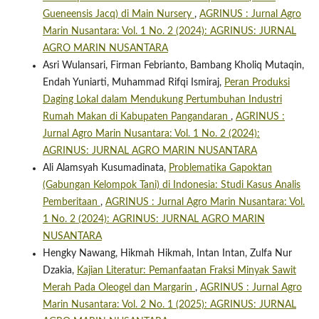
Gueneensis Jacq) di Main Nursery
,
AGRINUS : Jurnal Agro
Marin Nusantara: Vol. 1 No. 2 (2024): AGRINUS: JURNAL
AGRO MARIN NUSANTARA
Asri Wulansari, Firman Febrianto, Bambang Kholiq Mutaqin,
Endah Yuniarti, Muhammad Rifqi Ismiraj,
Peran Produksi
Daging Lokal dalam Mendukung Pertumbuhan Industri
Rumah Makan di Kabupaten Pangandaran
,
AGRINUS :
Jurnal Agro Marin Nusantara: Vol. 1 No. 2 (2024):
AGRINUS: JURNAL AGRO MARIN NUSANTARA
Ali Alamsyah Kusumadinata,
Problematika Gapoktan
(Gabungan Kelompok Tani) di Indonesia: Studi Kasus Analis
Pemberitaan
,
AGRINUS : Jurnal Agro Marin Nusantara: Vol.
1 No. 2 (2024): AGRINUS: JURNAL AGRO MARIN
NUSANTARA
Hengky Nawang, Hikmah Hikmah, Intan Intan, Zulfa Nur
Dzakia,
Kajian Literatur: Pemanfaatan Fraksi Minyak Sawit
Merah Pada Oleogel dan Margarin
,
AGRINUS : Jurnal Agro
Marin Nusantara: Vol. 2 No. 1 (2025): AGRINUS: JURNAL