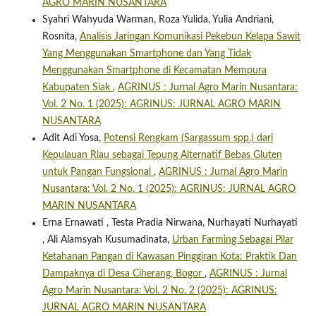
AGRO MARIN NUSANTARA
Syahri Wahyuda Warman, Roza Yulida, Yulia Andriani,
Rosnita,
Analisis Jaringan Komunikasi Pekebun Kelapa Sawit
Yang Menggunakan Smartphone dan Yang Tidak
Menggunakan Smartphone di Kecamatan Mempura
Kabupaten Siak
,
AGRINUS : Jurnal Agro Marin Nusantara:
Vol. 2 No. 1 (2025): AGRINUS: JURNAL AGRO MARIN
NUSANTARA
Adit Adi Yosa,
Potensi Rengkam (Sargassum spp.) dari
Kepulauan Riau sebagai Tepung Alternatif Bebas Gluten
untuk Pangan Fungsional
,
AGRINUS : Jurnal Agro Marin
Nusantara: Vol. 2 No. 1 (2025): AGRINUS: JURNAL AGRO
MARIN NUSANTARA
Erna Ernawati , Testa Pradia Nirwana, Nurhayati Nurhayati
, Ali Alamsyah Kusumadinata,
Urban Farming Sebagai Pilar
Ketahanan Pangan di Kawasan Pinggiran Kota: Praktik Dan
Dampaknya di Desa Ciherang, Bogor
,
AGRINUS : Jurnal
Agro Marin Nusantara: Vol. 2 No. 2 (2025): AGRINUS:
JURNAL AGRO MARIN NUSANTARA