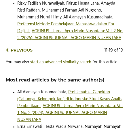
Rizky Fadillah Nurawaliyah, Fairuz Husna Lana, Amayda
Risti Rafidah, MUhammad Farhan Adi Nugroho,
Muhammad Nurul Hilmy, Ali Alamsyah Kusumadinata,
Preferensi Metode Pembelajaran Mahasiswa dalam Era
Digital
,
AGRINUS : Jurnal Agro Marin Nusantara: Vol. 2 No.
2 (2025): AGRINUS: JURNAL AGRO MARIN NUSANTARA
PREVIOUS
11-19 of 19
You may also
start an advanced similarity search
for this article.
Most read articles by the same author(s)
Ali Alamsyah Kusumadinata,
Problematika Gapoktan
(Gabungan Kelompok Tani) di Indonesia: Studi Kasus Analis
Pemberitaan
,
AGRINUS : Jurnal Agro Marin Nusantara: Vol.
1 No. 2 (2024): AGRINUS: JURNAL AGRO MARIN
NUSANTARA
Erna Ernawati , Testa Pradia Nirwana, Nurhayati Nurhayati