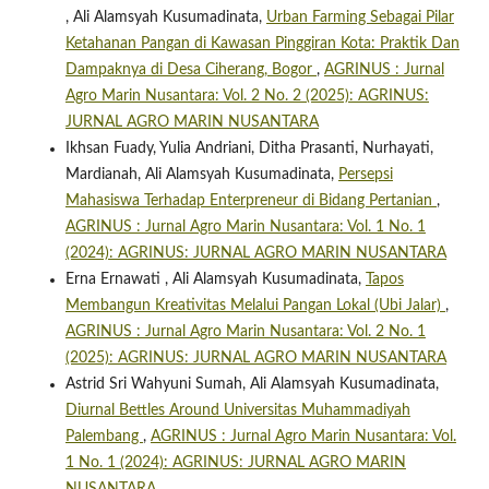
, Ali Alamsyah Kusumadinata,
Urban Farming Sebagai Pilar
Ketahanan Pangan di Kawasan Pinggiran Kota: Praktik Dan
Dampaknya di Desa Ciherang, Bogor
,
AGRINUS : Jurnal
Agro Marin Nusantara: Vol. 2 No. 2 (2025): AGRINUS:
JURNAL AGRO MARIN NUSANTARA
Ikhsan Fuady, Yulia Andriani, Ditha Prasanti, Nurhayati,
Mardianah, Ali Alamsyah Kusumadinata,
Persepsi
Mahasiswa Terhadap Enterpreneur di Bidang Pertanian
,
AGRINUS : Jurnal Agro Marin Nusantara: Vol. 1 No. 1
(2024): AGRINUS: JURNAL AGRO MARIN NUSANTARA
Erna Ernawati , Ali Alamsyah Kusumadinata,
Tapos
Membangun Kreativitas Melalui Pangan Lokal (Ubi Jalar)
,
AGRINUS : Jurnal Agro Marin Nusantara: Vol. 2 No. 1
(2025): AGRINUS: JURNAL AGRO MARIN NUSANTARA
Astrid Sri Wahyuni Sumah, Ali Alamsyah Kusumadinata,
Diurnal Bettles Around Universitas Muhammadiyah
Palembang
,
AGRINUS : Jurnal Agro Marin Nusantara: Vol.
1 No. 1 (2024): AGRINUS: JURNAL AGRO MARIN