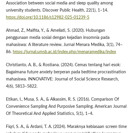
Association between social media and sleep quality among
university students. Discover Public Health, 22(1), 1–14.
https://doi.org/10.1186/s12982-025-01239-5
Ahmad, Z., Maifita, Y., & Ameliati, S. (2020). Hubungan
penggunaan media sosial dengan kejadian insomnia pada
mahasiswa: A literature review. Jurnal Menara Medika, 3(1), 74–
86.
https://jurnal.umsb.ac.id/index.php/menaramedika/index
Christianto, A. B., & Rostiana. (2024). Cemas tentang hari esok:
Bagaimana future anxiety berperan pada bedtime procrastination
mahasiswa. INNOVATIVE: Journal of Social Science Research,
4(6), 5813–5822.
Etikan, I., Musa, S. A., & Alkassim, R. S. (2016). Comparison Of
Convenience Sampling And Purposive Sampling. American Journal
Of Theoretical And Applied Statistics, 5(1), 1–4.
Fiqri, S. A., & Ardani, T. A. (2024). Maraknya kebiasaan screen time