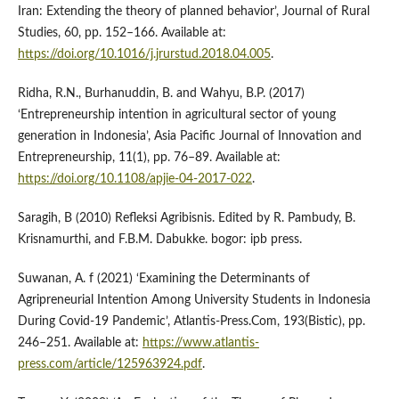
Iran: Extending the theory of planned behavior’, Journal of Rural
Studies, 60, pp. 152–166. Available at:
https://doi.org/10.1016/j.jrurstud.2018.04.005
.
Ridha, R.N., Burhanuddin, B. and Wahyu, B.P. (2017)
‘Entrepreneurship intention in agricultural sector of young
generation in Indonesia’, Asia Pacific Journal of Innovation and
Entrepreneurship, 11(1), pp. 76–89. Available at:
https://doi.org/10.1108/apjie-04-2017-022
.
Saragih, B (2010) Refleksi Agribisnis. Edited by R. Pambudy, B.
Krisnamurthi, and F.B.M. Dabukke. bogor: ipb press.
Suwanan, A. f (2021) ‘Examining the Determinants of
Agripreneurial Intention Among University Students in Indonesia
During Covid-19 Pandemic’, Atlantis-Press.Com, 193(Bistic), pp.
246–251. Available at:
https://www.atlantis-
press.com/article/125963924.pdf
.