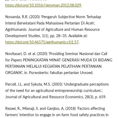
https://doi.org/10.1016/j.jenvman.2012.08.029
.
Novanda, R.R. (2020) ‘Pengaruh Subjective Norm Terhadap
Intensi Berwiratani Pada Mahasiswa Pertanian Di Aceh’,
AgriHumanis: Journal of Agriculture and Human Resource
Development Studies, 1(1), pp. 28–35. Available at:
https://doi.org/10.46575/agrihumanis.v1i1.57
.
Novitasari, D. et al. (2020) ‘Prosiding Seminar Nasional dan Call
for Papers PENINGKATAN MINAT GENERASI MUDA DI BIDANG
PERTANIAN MELALUI KEGIATAN PELATIHAN PERTANIAN
ORGANIK’, in. Purwokerto: fakultas pertanian Unsoed.
Parcell, J.L. and Sykuta, M.S. (2003) ‘Undergraduate perceptions
of the need for an agricultural entrepreneurship curriculum.’,
Journal of Agricultural and Resource Economics, 28(3), p. 659.
Rezaei, R., Mianaji, S. and Ganjloo, A. (2018) ‘Factors affecting
farmers’ intention to engage in on-farm food safety practices in