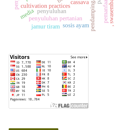
pendampingan
cassava
cultivation practices
media
penyuluhan
penyuluhan pertanian
sosis ayam
jamur tiram