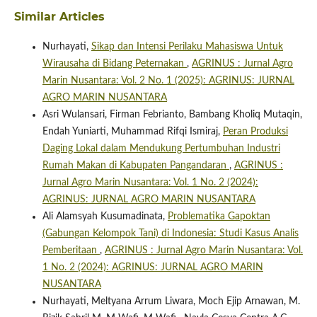
Similar Articles
Nurhayati,
Sikap dan Intensi Perilaku Mahasiswa Untuk
Wirausaha di Bidang Peternakan
,
AGRINUS : Jurnal Agro
Marin Nusantara: Vol. 2 No. 1 (2025): AGRINUS: JURNAL
AGRO MARIN NUSANTARA
Asri Wulansari, Firman Febrianto, Bambang Kholiq Mutaqin,
Endah Yuniarti, Muhammad Rifqi Ismiraj,
Peran Produksi
Daging Lokal dalam Mendukung Pertumbuhan Industri
Rumah Makan di Kabupaten Pangandaran
,
AGRINUS :
Jurnal Agro Marin Nusantara: Vol. 1 No. 2 (2024):
AGRINUS: JURNAL AGRO MARIN NUSANTARA
Ali Alamsyah Kusumadinata,
Problematika Gapoktan
(Gabungan Kelompok Tani) di Indonesia: Studi Kasus Analis
Pemberitaan
,
AGRINUS : Jurnal Agro Marin Nusantara: Vol.
1 No. 2 (2024): AGRINUS: JURNAL AGRO MARIN
NUSANTARA
Nurhayati, Meltyana Arrum Liwara, Moch Ejip Arnawan, M.