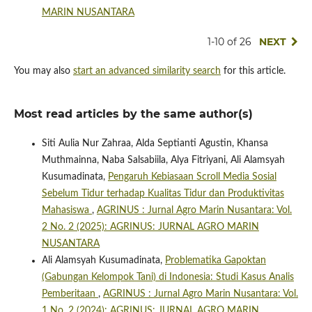
MARIN NUSANTARA
1-10 of 26
NEXT
You may also
start an advanced similarity search
for this article.
Most read articles by the same author(s)
Siti Aulia Nur Zahraa, Alda Septianti Agustin, Khansa
Muthmainna, Naba Salsabiila, Alya Fitriyani, Ali Alamsyah
Kusumadinata,
Pengaruh Kebiasaan Scroll Media Sosial
Sebelum Tidur terhadap Kualitas Tidur dan Produktivitas
Mahasiswa
,
AGRINUS : Jurnal Agro Marin Nusantara: Vol.
2 No. 2 (2025): AGRINUS: JURNAL AGRO MARIN
NUSANTARA
Ali Alamsyah Kusumadinata,
Problematika Gapoktan
(Gabungan Kelompok Tani) di Indonesia: Studi Kasus Analis
Pemberitaan
,
AGRINUS : Jurnal Agro Marin Nusantara: Vol.
1 No. 2 (2024): AGRINUS: JURNAL AGRO MARIN