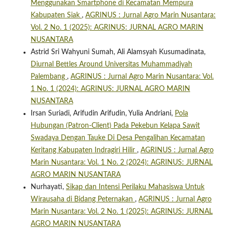
Menggunakan Smartphone di Kecamatan Mempura
Kabupaten Siak
,
AGRINUS : Jurnal Agro Marin Nusantara:
Vol. 2 No. 1 (2025): AGRINUS: JURNAL AGRO MARIN
NUSANTARA
Astrid Sri Wahyuni Sumah, Ali Alamsyah Kusumadinata,
Diurnal Bettles Around Universitas Muhammadiyah
Palembang
,
AGRINUS : Jurnal Agro Marin Nusantara: Vol.
1 No. 1 (2024): AGRINUS: JURNAL AGRO MARIN
NUSANTARA
Irsan Suriadi, Arifudin Arifudin, Yulia Andriani,
Pola
Hubungan (Patron-Client) Pada Pekebun Kelapa Sawit
Swadaya Dengan Tauke Di Desa Pengalihan Kecamatan
Keritang Kabupaten Indragiri Hilir
,
AGRINUS : Jurnal Agro
Marin Nusantara: Vol. 1 No. 2 (2024): AGRINUS: JURNAL
AGRO MARIN NUSANTARA
Nurhayati,
Sikap dan Intensi Perilaku Mahasiswa Untuk
Wirausaha di Bidang Peternakan
,
AGRINUS : Jurnal Agro
Marin Nusantara: Vol. 2 No. 1 (2025): AGRINUS: JURNAL
AGRO MARIN NUSANTARA