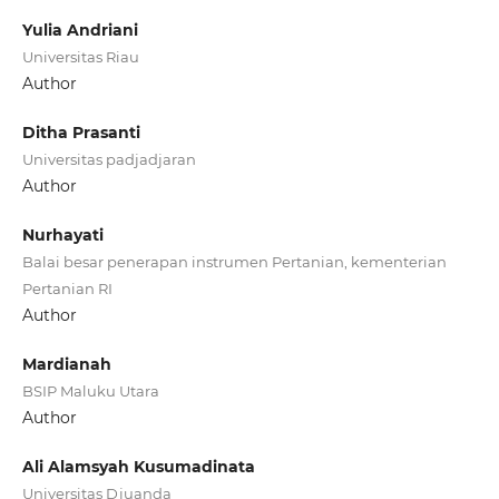
Yulia Andriani
Universitas Riau
Author
Ditha Prasanti
Universitas padjadjaran
Author
Nurhayati
Balai besar penerapan instrumen Pertanian, kementerian
Pertanian RI
Author
Mardianah
BSIP Maluku Utara
Author
Ali Alamsyah Kusumadinata
Universitas Djuanda