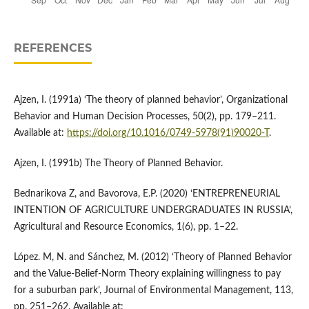
REFERENCES
Ajzen, I. (1991a) ‘The theory of planned behavior’, Organizational
Behavior and Human Decision Processes, 50(2), pp. 179–211.
Available at:
https://doi.org/10.1016/0749-5978(91)90020-T
.
Ajzen, I. (1991b) The Theory of Planned Behavior.
Bednarikova Z, and Bavorova, E.P. (2020) ‘ENTREPRENEURIAL
INTENTION OF AGRICULTURE UNDERGRADUATES IN RUSSIA’,
Agricultural and Resource Economics, 1(6), pp. 1–22.
López. M, N. and Sánchez, M. (2012) ‘Theory of Planned Behavior
and the Value-Belief-Norm Theory explaining willingness to pay
for a suburban park’, Journal of Environmental Management, 113,
pp. 251–262. Available at: