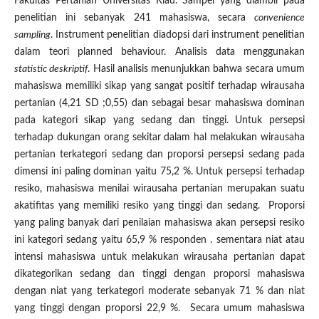
Fakultas Pertanian Universitas Riau. Sampel yang diambil pada
penelitian ini sebanyak 241 mahasiswa, secara
convenience
sampling
. Instrument penelitian diadopsi dari instrument penelitian
dalam teori planned behaviour. Analisis data menggunakan
statistic deskriptif
. Hasil analisis menunjukkan bahwa secara umum
mahasiswa memiliki sikap yang sangat positif terhadap wirausaha
pertanian (4,21 SD ;0,55) dan sebagai besar mahasiswa dominan
pada kategori sikap yang sedang dan tinggi. Untuk persepsi
terhadap dukungan orang sekitar dalam hal melakukan wirausaha
pertanian terkategori sedang dan proporsi persepsi sedang pada
dimensi ini paling dominan yaitu 75,2 %. Untuk persepsi terhadap
resiko, mahasiswa menilai wirausaha pertanian merupakan suatu
akatifitas yang memiliki resiko yang tinggi dan sedang. Proporsi
yang paling banyak dari penilaian mahasiswa akan persepsi resiko
ini kategori sedang yaitu 65,9 % responden . sementara niat atau
intensi mahasiswa untuk melakukan wirausaha pertanian dapat
dikategorikan sedang dan tinggi dengan proporsi mahasiswa
dengan niat yang terkategori moderate sebanyak 71 % dan niat
yang tinggi dengan proporsi 22,9 %. Secara umum mahasiswa