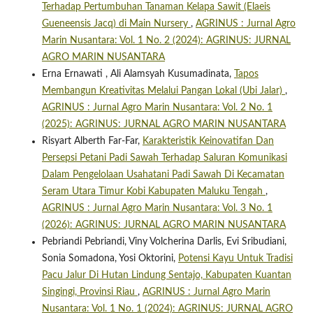
Terhadap Pertumbuhan Tanaman Kelapa Sawit (Elaeis
Gueneensis Jacq) di Main Nursery
,
AGRINUS : Jurnal Agro
Marin Nusantara: Vol. 1 No. 2 (2024): AGRINUS: JURNAL
AGRO MARIN NUSANTARA
Erna Ernawati , Ali Alamsyah Kusumadinata,
Tapos
Membangun Kreativitas Melalui Pangan Lokal (Ubi Jalar)
,
AGRINUS : Jurnal Agro Marin Nusantara: Vol. 2 No. 1
(2025): AGRINUS: JURNAL AGRO MARIN NUSANTARA
Risyart Alberth Far-Far,
Karakteristik Keinovatifan Dan
Persepsi Petani Padi Sawah Terhadap Saluran Komunikasi
Dalam Pengelolaan Usahatani Padi Sawah Di Kecamatan
Seram Utara Timur Kobi Kabupaten Maluku Tengah
,
AGRINUS : Jurnal Agro Marin Nusantara: Vol. 3 No. 1
(2026): AGRINUS: JURNAL AGRO MARIN NUSANTARA
Pebriandi Pebriandi, Viny Volcherina Darlis, Evi Sribudiani,
Sonia Somadona, Yosi Oktorini,
Potensi Kayu Untuk Tradisi
Pacu Jalur Di Hutan Lindung Sentajo, Kabupaten Kuantan
Singingi, Provinsi Riau
,
AGRINUS : Jurnal Agro Marin
Nusantara: Vol. 1 No. 1 (2024): AGRINUS: JURNAL AGRO