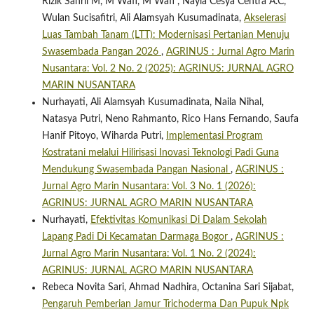
Rizik Sahril M, M Wafi, M Wafi , Nayla Cesya Centra A.C,
Wulan Sucisafitri, Ali Alamsyah Kusumadinata,
Akselerasi
Luas Tambah Tanam (LTT): Modernisasi Pertanian Menuju
Swasembada Pangan 2026
,
AGRINUS : Jurnal Agro Marin
Nusantara: Vol. 2 No. 2 (2025): AGRINUS: JURNAL AGRO
MARIN NUSANTARA
Nurhayati, Ali Alamsyah Kusumadinata, Naila Nihal,
Natasya Putri, Neno Rahmanto, Rico Hans Fernando, Saufa
Hanif Pitoyo, Wiharda Putri,
Implementasi Program
Kostratani melalui Hilirisasi Inovasi Teknologi Padi Guna
Mendukung Swasembada Pangan Nasional
,
AGRINUS :
Jurnal Agro Marin Nusantara: Vol. 3 No. 1 (2026):
AGRINUS: JURNAL AGRO MARIN NUSANTARA
Nurhayati,
Efektivitas Komunikasi Di Dalam Sekolah
Lapang Padi Di Kecamatan Darmaga Bogor
,
AGRINUS :
Jurnal Agro Marin Nusantara: Vol. 1 No. 2 (2024):
AGRINUS: JURNAL AGRO MARIN NUSANTARA
Rebeca Novita Sari, Ahmad Nadhira, Octanina Sari Sijabat,
Pengaruh Pemberian Jamur Trichoderma Dan Pupuk Npk