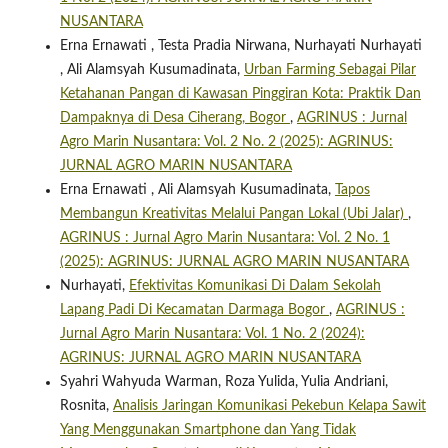
NUSANTARA
Erna Ernawati , Testa Pradia Nirwana, Nurhayati Nurhayati
, Ali Alamsyah Kusumadinata,
Urban Farming Sebagai Pilar
Ketahanan Pangan di Kawasan Pinggiran Kota: Praktik Dan
Dampaknya di Desa Ciherang, Bogor
,
AGRINUS : Jurnal
Agro Marin Nusantara: Vol. 2 No. 2 (2025): AGRINUS:
JURNAL AGRO MARIN NUSANTARA
Erna Ernawati , Ali Alamsyah Kusumadinata,
Tapos
Membangun Kreativitas Melalui Pangan Lokal (Ubi Jalar)
,
AGRINUS : Jurnal Agro Marin Nusantara: Vol. 2 No. 1
(2025): AGRINUS: JURNAL AGRO MARIN NUSANTARA
Nurhayati,
Efektivitas Komunikasi Di Dalam Sekolah
Lapang Padi Di Kecamatan Darmaga Bogor
,
AGRINUS :
Jurnal Agro Marin Nusantara: Vol. 1 No. 2 (2024):
AGRINUS: JURNAL AGRO MARIN NUSANTARA
Syahri Wahyuda Warman, Roza Yulida, Yulia Andriani,
Rosnita,
Analisis Jaringan Komunikasi Pekebun Kelapa Sawit
Yang Menggunakan Smartphone dan Yang Tidak