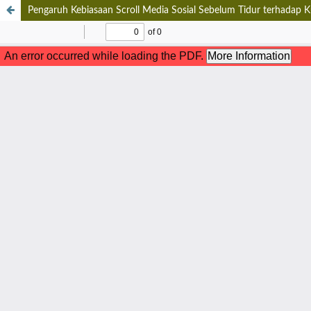
Pengaruh Kebiasaan Scroll Media Sosial Sebelum Tidur terhadap K