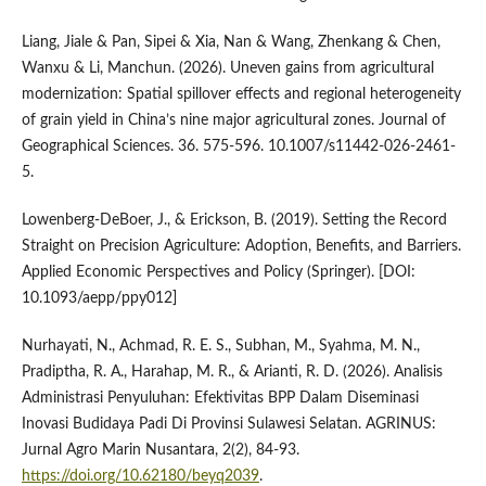
Liang, Jiale & Pan, Sipei & Xia, Nan & Wang, Zhenkang & Chen,
Wanxu & Li, Manchun. (2026). Uneven gains from agricultural
modernization: Spatial spillover effects and regional heterogeneity
of grain yield in China’s nine major agricultural zones. Journal of
Geographical Sciences. 36. 575-596. 10.1007/s11442-026-2461-
5.
Lowenberg-DeBoer, J., & Erickson, B. (2019). Setting the Record
Straight on Precision Agriculture: Adoption, Benefits, and Barriers.
Applied Economic Perspectives and Policy (Springer). [DOI:
10.1093/aepp/ppy012]
Nurhayati, N., Achmad, R. E. S., Subhan, M., Syahma, M. N.,
Pradiptha, R. A., Harahap, M. R., & Arianti, R. D. (2026). Analisis
Administrasi Penyuluhan: Efektivitas BPP Dalam Diseminasi
Inovasi Budidaya Padi Di Provinsi Sulawesi Selatan. AGRINUS:
Jurnal Agro Marin Nusantara, 2(2), 84-93.
https://doi.org/10.62180/beyq2039
.