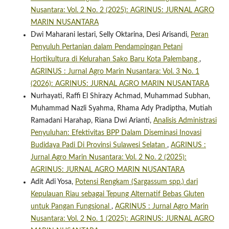
Nusantara: Vol. 2 No. 2 (2025): AGRINUS: JURNAL AGRO
MARIN NUSANTARA
Dwi Maharani lestari, Selly Oktarina, Desi Arisandi,
Peran
Penyuluh Pertanian dalam Pendampingan Petani
Hortikultura di Kelurahan Sako Baru Kota Palembang
,
AGRINUS : Jurnal Agro Marin Nusantara: Vol. 3 No. 1
(2026): AGRINUS: JURNAL AGRO MARIN NUSANTARA
Nurhayati, Raffi El Shirazy Achmad, Muhammad Subhan,
Muhammad Nazli Syahma, Rhama Ady Pradiptha, Mutiah
Ramadani Harahap, Riana Dwi Arianti,
Analisis Administrasi
Penyuluhan: Efektivitas BPP Dalam Diseminasi Inovasi
Budidaya Padi Di Provinsi Sulawesi Selatan
,
AGRINUS :
Jurnal Agro Marin Nusantara: Vol. 2 No. 2 (2025):
AGRINUS: JURNAL AGRO MARIN NUSANTARA
Adit Adi Yosa,
Potensi Rengkam (Sargassum spp.) dari
Kepulauan Riau sebagai Tepung Alternatif Bebas Gluten
untuk Pangan Fungsional
,
AGRINUS : Jurnal Agro Marin
Nusantara: Vol. 2 No. 1 (2025): AGRINUS: JURNAL AGRO