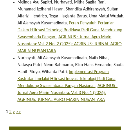
Melinda Ayu Sapitri, Nurhayati, Mitha Sagita Rani,
Muhamad Izdharul Hasan, Shandika Adhiransyah, Sultan
Alfarizi Hendrico, Tegar Hagianta Barus, Uma Matul Wuziah,
Ali Alamsyah Kusumadinata,
Peran Penyuluh Pertanian
Dalam Hilirisasi Teknologi Budidaya Padi Guna Mendukung
Swasembada Pangan
,
AGRINUS : Jurnal Agro Marin
Nusantara: Vol. 2 No. 2 (2025): AGRINUS: JURNAL AGRO
MARIN NUSANTARA
Nurhayati, Ali Alamsyah Kusumadinata, Naila Nihal,
Natasya Putri, Neno Rahmanto, Rico Hans Fernando, Saufa
Hanif Pitoyo, Wiharda Putri,
Implementasi Program
Kostratani melalui Hilirisasi Inovasi Teknologi Padi Guna
Mendukung Swasembada Pangan Nasional
,
AGRINUS :
Jurnal Agro Marin Nusantara: Vol. 3 No. 1 (2026):
AGRINUS: JURNAL AGRO MARIN NUSANTARA
1
2
>
>>