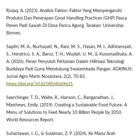
Rozaq, A. (2023). Analisis Faktor–Faktor Yang Mempengaruhi
Produksi Dan Penerapan Good Handling Practices (GHP) Pasca
Panen Padi Sawah Di Desa Panca Agung. Tarakan: Universitas
Borneo.
Sapitri, M. A., Nurhayati, N., Rani, M. S., Hasan, M. I., Adhiransyah,
S., Hendrico, S. A., Barus, T. H., Wuziah, U. M., & Kusumadinata, A.
A. (2026). Peran Penyuluh Pertanian Dalam Hilirisasi Teknologi
Budidaya Padi Guna Mendukung Swasembada Pangan. AGRINUS:
Jurnal Agro Marin Nusantara, 2(2), 70-83.
https://doi.org/10.62180/dtzq9q21
Searchinger, T. D., Waite, R., Hanson, C., Ranganathan, J.,
Matthews, Emily. (2019). Creating a Sustainable Food Future: A
Menu of Solutions to Feed Nearly 10 Billion People by 2050.
World Resources Report.
Suhartawan, I. G., & Sulaiman, Z. P. (2024). Ke Mana Arah