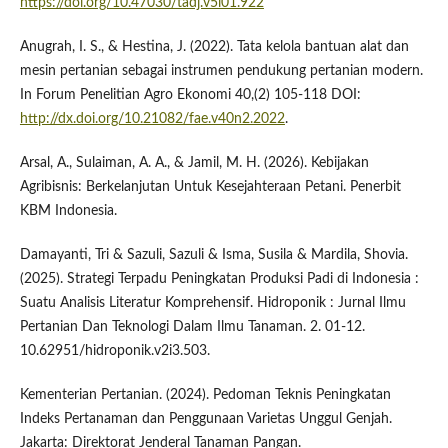
https://doi.org/10.47030/tadj.v5i01.922
Anugrah, I. S., & Hestina, J. (2022). Tata kelola bantuan alat dan
mesin pertanian sebagai instrumen pendukung pertanian modern.
In Forum Penelitian Agro Ekonomi 40,(2) 105-118 DOI:
http://dx.doi.org/10.21082/fae.v40n2.2022
.
Arsal, A., Sulaiman, A. A., & Jamil, M. H. (2026). Kebijakan
Agribisnis: Berkelanjutan Untuk Kesejahteraan Petani. Penerbit
KBM Indonesia.
Damayanti, Tri & Sazuli, Sazuli & Isma, Susila & Mardila, Shovia.
(2025). Strategi Terpadu Peningkatan Produksi Padi di Indonesia :
Suatu Analisis Literatur Komprehensif. Hidroponik : Jurnal Ilmu
Pertanian Dan Teknologi Dalam Ilmu Tanaman. 2. 01-12.
10.62951/hidroponik.v2i3.503.
Kementerian Pertanian. (2024). Pedoman Teknis Peningkatan
Indeks Pertanaman dan Penggunaan Varietas Unggul Genjah.
Jakarta: Direktorat Jenderal Tanaman Pangan.