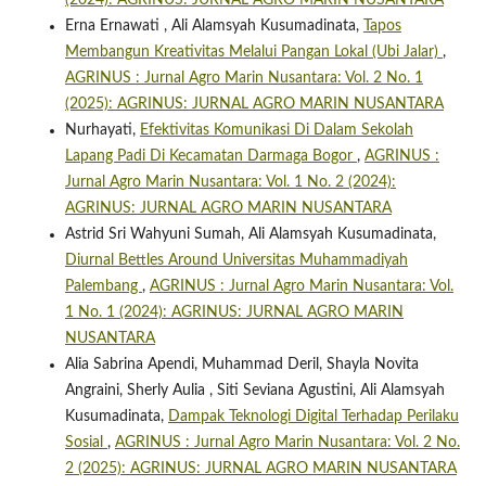
(2024): AGRINUS: JURNAL AGRO MARIN NUSANTARA
Erna Ernawati , Ali Alamsyah Kusumadinata,
Tapos
Membangun Kreativitas Melalui Pangan Lokal (Ubi Jalar)
,
AGRINUS : Jurnal Agro Marin Nusantara: Vol. 2 No. 1
(2025): AGRINUS: JURNAL AGRO MARIN NUSANTARA
Nurhayati,
Efektivitas Komunikasi Di Dalam Sekolah
Lapang Padi Di Kecamatan Darmaga Bogor
,
AGRINUS :
Jurnal Agro Marin Nusantara: Vol. 1 No. 2 (2024):
AGRINUS: JURNAL AGRO MARIN NUSANTARA
Astrid Sri Wahyuni Sumah, Ali Alamsyah Kusumadinata,
Diurnal Bettles Around Universitas Muhammadiyah
Palembang
,
AGRINUS : Jurnal Agro Marin Nusantara: Vol.
1 No. 1 (2024): AGRINUS: JURNAL AGRO MARIN
NUSANTARA
Alia Sabrina Apendi, Muhammad Deril, Shayla Novita
Angraini, Sherly Aulia , Siti Seviana Agustini, Ali Alamsyah
Kusumadinata,
Dampak Teknologi Digital Terhadap Perilaku
Sosial
,
AGRINUS : Jurnal Agro Marin Nusantara: Vol. 2 No.
2 (2025): AGRINUS: JURNAL AGRO MARIN NUSANTARA