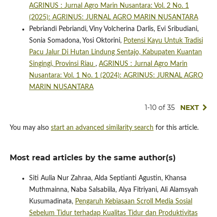
AGRINUS : Jurnal Agro Marin Nusantara: Vol. 2 No. 1
(2025): AGRINUS: JURNAL AGRO MARIN NUSANTARA
Pebriandi Pebriandi, Viny Volcherina Darlis, Evi Sribudiani,
Sonia Somadona, Yosi Oktorini,
Potensi Kayu Untuk Tradisi
Pacu Jalur Di Hutan Lindung Sentajo, Kabupaten Kuantan
Singingi, Provinsi Riau
,
AGRINUS : Jurnal Agro Marin
Nusantara: Vol. 1 No. 1 (2024): AGRINUS: JURNAL AGRO
MARIN NUSANTARA
1-10 of 35
NEXT
You may also
start an advanced similarity search
for this article.
Most read articles by the same author(s)
Siti Aulia Nur Zahraa, Alda Septianti Agustin, Khansa
Muthmainna, Naba Salsabiila, Alya Fitriyani, Ali Alamsyah
Kusumadinata,
Pengaruh Kebiasaan Scroll Media Sosial
Sebelum Tidur terhadap Kualitas Tidur dan Produktivitas