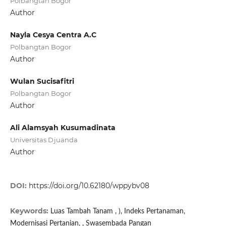
Polbangtan Bogor
Author
Nayla Cesya Centra A.C
Polbangtan Bogor
Author
Wulan Sucisafitri
Polbangtan Bogor
Author
Ali Alamsyah Kusumadinata
Universitas Djuanda
Author
DOI:
https://doi.org/10.62180/wppybv08
Keywords:
Luas Tambah Tanam , ), Indeks Pertanaman,
Modernisasi Pertanian, , Swasembada Pangan