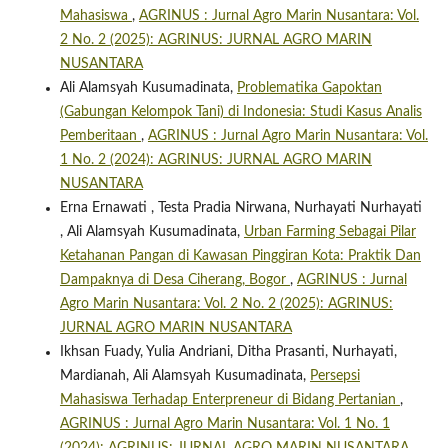
Mahasiswa
,
AGRINUS : Jurnal Agro Marin Nusantara: Vol.
2 No. 2 (2025): AGRINUS: JURNAL AGRO MARIN
NUSANTARA
Ali Alamsyah Kusumadinata,
Problematika Gapoktan
(Gabungan Kelompok Tani) di Indonesia: Studi Kasus Analis
Pemberitaan
,
AGRINUS : Jurnal Agro Marin Nusantara: Vol.
1 No. 2 (2024): AGRINUS: JURNAL AGRO MARIN
NUSANTARA
Erna Ernawati , Testa Pradia Nirwana, Nurhayati Nurhayati
, Ali Alamsyah Kusumadinata,
Urban Farming Sebagai Pilar
Ketahanan Pangan di Kawasan Pinggiran Kota: Praktik Dan
Dampaknya di Desa Ciherang, Bogor
,
AGRINUS : Jurnal
Agro Marin Nusantara: Vol. 2 No. 2 (2025): AGRINUS:
JURNAL AGRO MARIN NUSANTARA
Ikhsan Fuady, Yulia Andriani, Ditha Prasanti, Nurhayati,
Mardianah, Ali Alamsyah Kusumadinata,
Persepsi
Mahasiswa Terhadap Enterpreneur di Bidang Pertanian
,
AGRINUS : Jurnal Agro Marin Nusantara: Vol. 1 No. 1