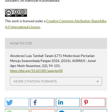
Sucisafitri, Ali Alamsyah Kusumadinata
This work is licensed under a
Creative Commons Attribution-ShareAlike
4.0 International License
.
HOW TO CITE
Akselerasi Luas Tambah Tanam (LTT): Modernisasi Pertanian
Menuju Swasembada Pangan 2026. (2026).
AGRINUS : Jurnal
Agro Marin Nusantara
,
2
(2), 94-101.
https://doi.org/10.62180/wppybv08
MORE CITATION FORMATS