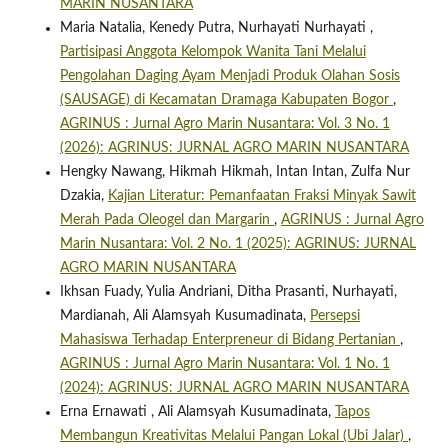
MARIN NUSANTARA
Maria Natalia, Kenedy Putra, Nurhayati Nurhayati ,
Partisipasi Anggota Kelompok Wanita Tani Melalui
Pengolahan Daging Ayam Menjadi Produk Olahan Sosis
(SAUSAGE) di Kecamatan Dramaga Kabupaten Bogor
,
AGRINUS : Jurnal Agro Marin Nusantara: Vol. 3 No. 1
(2026): AGRINUS: JURNAL AGRO MARIN NUSANTARA
Hengky Nawang, Hikmah Hikmah, Intan Intan, Zulfa Nur
Dzakia,
Kajian Literatur: Pemanfaatan Fraksi Minyak Sawit
Merah Pada Oleogel dan Margarin
,
AGRINUS : Jurnal Agro
Marin Nusantara: Vol. 2 No. 1 (2025): AGRINUS: JURNAL
AGRO MARIN NUSANTARA
Ikhsan Fuady, Yulia Andriani, Ditha Prasanti, Nurhayati,
Mardianah, Ali Alamsyah Kusumadinata,
Persepsi
Mahasiswa Terhadap Enterpreneur di Bidang Pertanian
,
AGRINUS : Jurnal Agro Marin Nusantara: Vol. 1 No. 1
(2024): AGRINUS: JURNAL AGRO MARIN NUSANTARA
Erna Ernawati , Ali Alamsyah Kusumadinata,
Tapos
Membangun Kreativitas Melalui Pangan Lokal (Ubi Jalar)
,