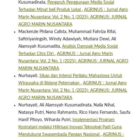
Kusumadinata,
Pengaruh Penggunaan Media Sosial
Terhadap Minat beli Produk Lokal
,
AGRINUS : Jurnal Agro
Marin Nusantara: Vol. 2 No. 1 (2025): AGRINUS: JURNAL
AGRO MARIN NUSANTARA
Mackenzie Philana Calista, Muhammad Fahriza Rifai,
Safitriyaningsih, Windy Adawiyah, Mutiara Dewi, Ali
Alamsyah Kusumadita,
Analisis Dampak Media Sosial
Terhadap Citra Diri
,
AGRINUS : Jurnal Agro Marin
Nusantara: Vol. 2 No. 1 (2025): AGRINUS: JURNAL AGRO
MARIN NUSANTARA
Nurhayati,
Sikap dan Intensi Perilaku Mahasiswa Untuk
Wirausaha di Bidang Peternakan
,
AGRINUS : Jurnal Agro
Marin Nusantara: Vol. 2 No. 1 (2025): AGRINUS: JURNAL
AGRO MARIN NUSANTARA
Nurhayati, Ali Alamsyah Kusumadinata, Naila Nihal,
Natasya Putri, Neno Rahmanto, Rico Hans Fernando, Saufa
Hanif Pitoyo, Wiharda Putri,
Implementasi Program
Kostratani melalui Hilirisasi Inovasi Teknologi Padi Guna
Mendukung Swasembada Pangan Nasional
,
AGRINUS :