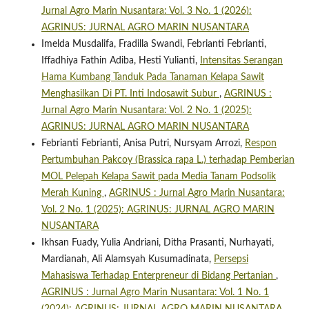
Jurnal Agro Marin Nusantara: Vol. 3 No. 1 (2026):
AGRINUS: JURNAL AGRO MARIN NUSANTARA
Imelda Musdalifa, Fradilla Swandi, Febrianti Febrianti,
Iffadhiya Fathin Adiba, Hesti Yulianti,
Intensitas Serangan
Hama Kumbang Tanduk Pada Tanaman Kelapa Sawit
Menghasilkan Di PT. Inti Indosawit Subur
,
AGRINUS :
Jurnal Agro Marin Nusantara: Vol. 2 No. 1 (2025):
AGRINUS: JURNAL AGRO MARIN NUSANTARA
Febrianti Febrianti, Anisa Putri, Nursyam Arrozi,
Respon
Pertumbuhan Pakcoy (Brassica rapa L.) terhadap Pemberian
MOL Pelepah Kelapa Sawit pada Media Tanam Podsolik
Merah Kuning
,
AGRINUS : Jurnal Agro Marin Nusantara:
Vol. 2 No. 1 (2025): AGRINUS: JURNAL AGRO MARIN
NUSANTARA
Ikhsan Fuady, Yulia Andriani, Ditha Prasanti, Nurhayati,
Mardianah, Ali Alamsyah Kusumadinata,
Persepsi
Mahasiswa Terhadap Enterpreneur di Bidang Pertanian
,
AGRINUS : Jurnal Agro Marin Nusantara: Vol. 1 No. 1