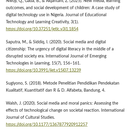
Nwoji, Q., Gada, B., & Alqahtani, Z. (2025). New media, learning
outcomes, and social development of children: A case study of
digital technology use in Nigeria. Journal of Educational
Technology and Learning Creativity, 3(1).
https://doi.org/10.37251/jetlc.v3i1.1854
Saputra, M., & Siddiq, I. (2020). Social media and digital
citizenship: The urgency of digital literacy in the middle of a
disrupted society era. International Journal of Emerging
Technologies in Learning, 15(7), 156–161.
https://doi.org/10.3991/ijet.v15i07.13239
Sugiyono, S. (2018). Metode Penelitian Pendidikan Pendekatan
Kualitatif, Kuantitatif dan R & D. Alfabeta, Bandung, 4.
Walsh, J. (2020). Social media and moral panics: Assessing the
effects of technological change on societal reaction. International
Journal of Cultural Studies.
https://doi.org/10.1177/1367877920912257