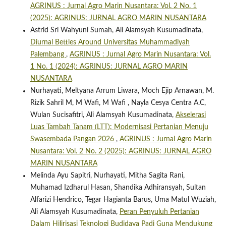
AGRINUS : Jurnal Agro Marin Nusantara: Vol. 2 No. 1
(2025): AGRINUS: JURNAL AGRO MARIN NUSANTARA
Astrid Sri Wahyuni Sumah, Ali Alamsyah Kusumadinata,
Diurnal Bettles Around Universitas Muhammadiyah
Palembang
,
AGRINUS : Jurnal Agro Marin Nusantara: Vol.
1 No. 1 (2024): AGRINUS: JURNAL AGRO MARIN
NUSANTARA
Nurhayati, Meltyana Arrum Liwara, Moch Ejip Arnawan, M.
Rizik Sahril M, M Wafi, M Wafi , Nayla Cesya Centra A.C,
Wulan Sucisafitri, Ali Alamsyah Kusumadinata,
Akselerasi
Luas Tambah Tanam (LTT): Modernisasi Pertanian Menuju
Swasembada Pangan 2026
,
AGRINUS : Jurnal Agro Marin
Nusantara: Vol. 2 No. 2 (2025): AGRINUS: JURNAL AGRO
MARIN NUSANTARA
Melinda Ayu Sapitri, Nurhayati, Mitha Sagita Rani,
Muhamad Izdharul Hasan, Shandika Adhiransyah, Sultan
Alfarizi Hendrico, Tegar Hagianta Barus, Uma Matul Wuziah,
Ali Alamsyah Kusumadinata,
Peran Penyuluh Pertanian
Dalam Hilirisasi Teknologi Budidaya Padi Guna Mendukung