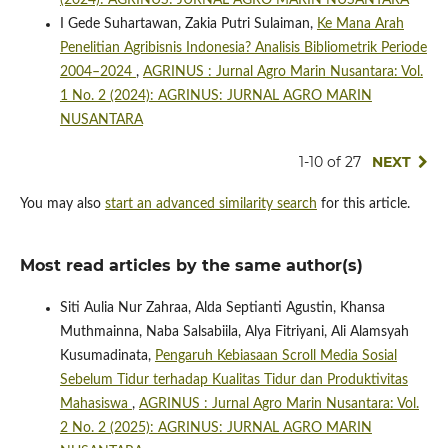
(2024): AGRINUS: JURNAL AGRO MARIN NUSANTARA
I Gede Suhartawan, Zakia Putri Sulaiman,
Ke Mana Arah
Penelitian Agribisnis Indonesia? Analisis Bibliometrik Periode
2004–2024
,
AGRINUS : Jurnal Agro Marin Nusantara: Vol.
1 No. 2 (2024): AGRINUS: JURNAL AGRO MARIN
NUSANTARA
1-10 of 27
NEXT
You may also
start an advanced similarity search
for this article.
Most read articles by the same author(s)
Siti Aulia Nur Zahraa, Alda Septianti Agustin, Khansa
Muthmainna, Naba Salsabiila, Alya Fitriyani, Ali Alamsyah
Kusumadinata,
Pengaruh Kebiasaan Scroll Media Sosial
Sebelum Tidur terhadap Kualitas Tidur dan Produktivitas
Mahasiswa
,
AGRINUS : Jurnal Agro Marin Nusantara: Vol.
2 No. 2 (2025): AGRINUS: JURNAL AGRO MARIN