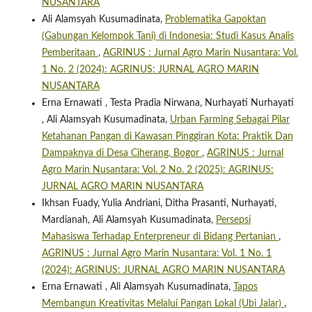
NUSANTARA
Ali Alamsyah Kusumadinata,
Problematika Gapoktan
(Gabungan Kelompok Tani) di Indonesia: Studi Kasus Analis
Pemberitaan
,
AGRINUS : Jurnal Agro Marin Nusantara: Vol.
1 No. 2 (2024): AGRINUS: JURNAL AGRO MARIN
NUSANTARA
Erna Ernawati , Testa Pradia Nirwana, Nurhayati Nurhayati
, Ali Alamsyah Kusumadinata,
Urban Farming Sebagai Pilar
Ketahanan Pangan di Kawasan Pinggiran Kota: Praktik Dan
Dampaknya di Desa Ciherang, Bogor
,
AGRINUS : Jurnal
Agro Marin Nusantara: Vol. 2 No. 2 (2025): AGRINUS:
JURNAL AGRO MARIN NUSANTARA
Ikhsan Fuady, Yulia Andriani, Ditha Prasanti, Nurhayati,
Mardianah, Ali Alamsyah Kusumadinata,
Persepsi
Mahasiswa Terhadap Enterpreneur di Bidang Pertanian
,
AGRINUS : Jurnal Agro Marin Nusantara: Vol. 1 No. 1
(2024): AGRINUS: JURNAL AGRO MARIN NUSANTARA
Erna Ernawati , Ali Alamsyah Kusumadinata,
Tapos
Membangun Kreativitas Melalui Pangan Lokal (Ubi Jalar)
,