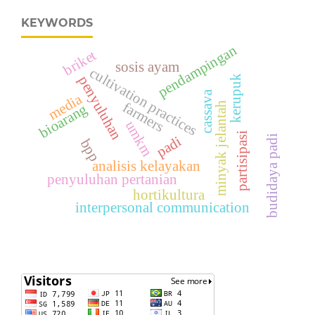
KEYWORDS
pendampingan
briket
sosis ayam
cultivation practices
penyuluhan
kerupuk
cassava
media
farmers
minyak jelantah
bioarang
umkm
partisipasi
padi
budidaya padi
bpp
analisis kelayakan
penyuluhan pertanian
hortikultura
interpersonal communication