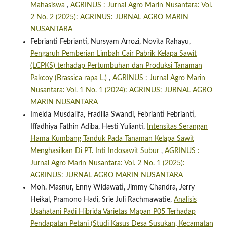
Mahasiswa
,
AGRINUS : Jurnal Agro Marin Nusantara: Vol.
2 No. 2 (2025): AGRINUS: JURNAL AGRO MARIN
NUSANTARA
Febrianti Febrianti, Nursyam Arrozi, Novita Rahayu,
Pengaruh Pemberian Limbah Cair Pabrik Kelapa Sawit
(LCPKS) terhadap Pertumbuhan dan Produksi Tanaman
Pakcoy (Brassica rapa L.)
,
AGRINUS : Jurnal Agro Marin
Nusantara: Vol. 1 No. 1 (2024): AGRINUS: JURNAL AGRO
MARIN NUSANTARA
Imelda Musdalifa, Fradilla Swandi, Febrianti Febrianti,
Iffadhiya Fathin Adiba, Hesti Yulianti,
Intensitas Serangan
Hama Kumbang Tanduk Pada Tanaman Kelapa Sawit
Menghasilkan Di PT. Inti Indosawit Subur
,
AGRINUS :
Jurnal Agro Marin Nusantara: Vol. 2 No. 1 (2025):
AGRINUS: JURNAL AGRO MARIN NUSANTARA
Moh. Masnur, Enny Widawati, Jimmy Chandra, Jerry
Heikal, Pramono Hadi, Srie Juli Rachmawatie,
Analisis
Usahatani Padi Hibrida Varietas Mapan P05 Terhadap
Pendapatan Petani (Studi Kasus Desa Susukan, Kecamatan