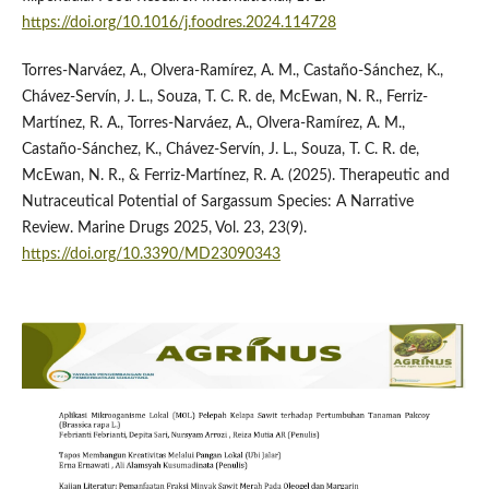
https://doi.org/10.1016/j.foodres.2024.114728
Torres-Narváez, A., Olvera-Ramírez, A. M., Castaño-Sánchez, K.,
Chávez-Servín, J. L., Souza, T. C. R. de, McEwan, N. R., Ferriz-
Martínez, R. A., Torres-Narváez, A., Olvera-Ramírez, A. M.,
Castaño-Sánchez, K., Chávez-Servín, J. L., Souza, T. C. R. de,
McEwan, N. R., & Ferriz-Martínez, R. A. (2025). Therapeutic and
Nutraceutical Potential of Sargassum Species: A Narrative
Review. Marine Drugs 2025, Vol. 23, 23(9).
https://doi.org/10.3390/MD23090343