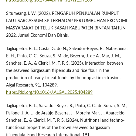
https://doi.org/10.17844/JPHPI.V27I11.59103
Situmeang, I. W. (2022). PENGARUH PENJUALAN RUMPUT
LAUT SARGASSUM SP TERHADAP PERTUMBUHAN EKONOMI
MASYARAKAT DI TELUK SASAH KABUPATEN BINTAN TAHUN
2022. Jurnal Ekonomi Dan Bisnis.
Tagliapietra, B. L., Costa, G. do N., Salvador-Reyes, R., Nabeshima,
E. H., Pinto, C. C., Souza, S. M. de, Bezerra, J. de A., Mar, J. M.,
Sanches, E. A., & Clerici, M. T. P. S. (2025). Interaction between
the seaweed Sargassum filipendula and rice flour in the
production of ready-to-eat foods by thermoplastic extrusion.
Algal Research, 91, 104289.
https://doi.org/10.1016/J.ALGAL.2025.104289
Tagliapietra, B. L., Salvador-Reyes, R., Pinto, C. C., de Souza, S. M.,
Pallone, J. A. L., de Araújo Bezerra, J., Moreira Mar, J., Aparecido
Sanches, E., & Clerici, M. T. P. S. (2024). Nutritional and techno-
functional properties of the brown seaweed Sargassum
filipendula. Food Research International, 191.