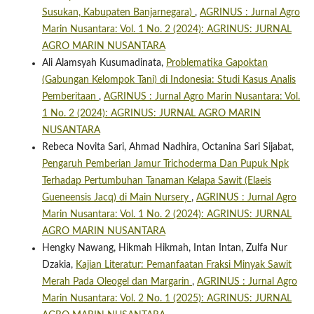
Susukan, Kabupaten Banjarnegara)
,
AGRINUS : Jurnal Agro
Marin Nusantara: Vol. 1 No. 2 (2024): AGRINUS: JURNAL
AGRO MARIN NUSANTARA
Ali Alamsyah Kusumadinata,
Problematika Gapoktan
(Gabungan Kelompok Tani) di Indonesia: Studi Kasus Analis
Pemberitaan
,
AGRINUS : Jurnal Agro Marin Nusantara: Vol.
1 No. 2 (2024): AGRINUS: JURNAL AGRO MARIN
NUSANTARA
Rebeca Novita Sari, Ahmad Nadhira, Octanina Sari Sijabat,
Pengaruh Pemberian Jamur Trichoderma Dan Pupuk Npk
Terhadap Pertumbuhan Tanaman Kelapa Sawit (Elaeis
Gueneensis Jacq) di Main Nursery
,
AGRINUS : Jurnal Agro
Marin Nusantara: Vol. 1 No. 2 (2024): AGRINUS: JURNAL
AGRO MARIN NUSANTARA
Hengky Nawang, Hikmah Hikmah, Intan Intan, Zulfa Nur
Dzakia,
Kajian Literatur: Pemanfaatan Fraksi Minyak Sawit
Merah Pada Oleogel dan Margarin
,
AGRINUS : Jurnal Agro
Marin Nusantara: Vol. 2 No. 1 (2025): AGRINUS: JURNAL