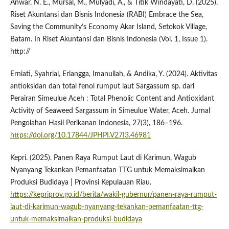
Anwar, N. E., Mursal, M., Mulyadi, A., & Titik Windayati, D. (2025).
Riset Akuntansi dan Bisnis Indonesia (RABI) Embrace the Sea,
Saving the Community’s Economy Akar Island, Setokok Village,
Batam. In Riset Akuntansi dan Bisnis Indonesia (Vol. 1, Issue 1).
http://
Erniati, Syahrial, Erlangga, Imanullah, & Andika, Y. (2024). Aktivitas
antioksidan dan total fenol rumput laut Sargassum sp. dari
Perairan Simeulue Aceh : Total Phenolic Content and Antioxidant
Activity of Seaweed Sargassum in Simeulue Water, Aceh. Jurnal
Pengolahan Hasil Perikanan Indonesia, 27(3), 186–196.
https://doi.org/10.17844/JPHPI.V27I3.46981
Kepri. (2025). Panen Raya Rumput Laut di Karimun, Wagub
Nyanyang Tekankan Pemanfaatan TTG untuk Memaksimalkan
Produksi Budidaya | Provinsi Kepulauan Riau.
https://kepriprov.go.id/berita/wakil-gubernur/panen-raya-rumput-
laut-di-karimun-wagub-nyanyang-tekankan-pemanfaatan-ttg-
untuk-memaksimalkan-produksi-budidaya