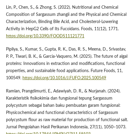
Lin, P., Chen, S., & Zhong, S. (2022). Nutritional and Chemical
Composition of Sargassum zhangii and the Physical and Chemical
Characterization, Binding Bile Acid, and Cholesterol-Lowering
Activity in HepG2 Cells of Its Fucoidans. Foods, 11(12), 1771.
https://doi.org/10.3390/FOODS11121771
Pipliya, S., Kumar, S., Gupta, R. K., Das, R. S., Meena, D., Srivastav,
P. P., Tiwari, B. K., & Garcia-Vaquero, M. (2025). The future of algal
proteins: Innovations in extraction and modifications, functional
properties, and sustainable food applications. Future Foods, 11,
100549.
https://doi.org/10.1016/J.FUFO.2025.100549
Ramlan, Prangdimurti, E., Adawiyah, D. R., & Nurjanah. (2024).
Karakteristik fisikokimia dan fungsional tepung Sargassum
polycystum sebagai bahan baku pembuatan garam fungsional:
Physicochemical and functional characteristics of Sargassum
polycystum flour as raw material for production of functional salt.
Jurnal Pengolahan Hasil Perikanan Indonesia, 27(11), 1050–1073.