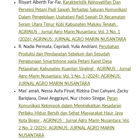
Risyart Alberth Far-Far,
Karakteristik Keinovatifan Dan
Persepsi Petani Padi Sawah Terhadap Saluran Komunikasi
Dalam Pengelolaan Usahatani Padi Sawah Di Kecamatan
Seram Utara Timur Kobi Kabupaten Maluku Tengah
,
AGRINUS : Jurnal Agro Marin Nusantara: Vol. 3 No. 1
(2026): AGRINUS: JURNAL AGRO MARIN NUSANTARA
R. Nadia Permata, Cepriadi, Yulia Andriani,
Perubahan
Produksi dan Pendapatan Sebelum dan Sesudah
Penggunaan Smartphone pada Petani Karet Desa
Petapahan Kabupaten Kuantan Singingi
,
AGRINUS : Jurnal
Agro Marin Nusantara: Vol. 1 No. 1 (2024): AGRINUS:
JURNAL AGRO MARIN NUSANTARA
Mas' amah, Nessa Aufa Firyal, Rizkina Dwi Cahyani, Zacky
Bariqlana, Dewi Anggrayni, Nur choiro Siregar,
Peran
Komunikasi Kelompok dalam Meningkatkan Kesadaran
Perilaku Hidup Bersih dan Sehat Masyarakat Haur Jaya
Kota Bogor
,
AGRINUS : Jurnal Agro Marin Nusantara: Vol.
2 No. 2 (2025): AGRINUS: JURNAL AGRO MARIN
NUSANTARA