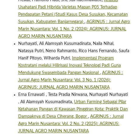
Usahatani Padi Hibrida Varietas Mapan P05 Terhadap
Pendapatan Petani (Studi Kasus Desa Susukan, Kecamatan
Susukan, Kabupaten Banjarnegara)
,
AGRINUS : Jurnal Agro
Marin Nusantara: Vol. 1 No. 2 (2024): AGRINUS: JURNAL
AGRO MARIN NUSANTARA
Nurhayati, Ali Alamsyah Kusumadinata, Naila Nihal,
Natasya Putri, Neno Rahmanto, Rico Hans Fernando, Saufa
Hanif Pitoyo, Wiharda Putri,
Implementasi Program
Kostratani melalui Hilirisasi Inovasi Teknologi Padi Guna
Mendukung Swasembada Pangan Nasional
,
AGRINUS :
Jurnal Agro Marin Nusantara: Vol. 3 No. 1 (2026):
AGRINUS: JURNAL AGRO MARIN NUSANTARA
Erna Ernawati , Testa Pradia Nirwana, Nurhayati Nurhayati
, Ali Alamsyah Kusumadinata,
Urban Farming Sebagai Pilar
Ketahanan Pangan di Kawasan Pinggiran Kota: Praktik Dan
Dampaknya di Desa Ciherang, Bogor
,
AGRINUS : Jurnal
Agro Marin Nusantara: Vol. 2 No. 2 (2025): AGRINUS:
JURNAL AGRO MARIN NUSANTARA