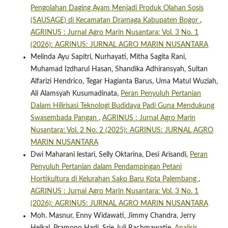
Pengolahan Daging Ayam Menjadi Produk Olahan Sosis
(SAUSAGE) di Kecamatan Dramaga Kabupaten Bogor
,
AGRINUS : Jurnal Agro Marin Nusantara: Vol. 3 No. 1
(2026): AGRINUS: JURNAL AGRO MARIN NUSANTARA
Melinda Ayu Sapitri, Nurhayati, Mitha Sagita Rani,
Muhamad Izdharul Hasan, Shandika Adhiransyah, Sultan
Alfarizi Hendrico, Tegar Hagianta Barus, Uma Matul Wuziah,
Ali Alamsyah Kusumadinata,
Peran Penyuluh Pertanian
Dalam Hilirisasi Teknologi Budidaya Padi Guna Mendukung
Swasembada Pangan
,
AGRINUS : Jurnal Agro Marin
Nusantara: Vol. 2 No. 2 (2025): AGRINUS: JURNAL AGRO
MARIN NUSANTARA
Dwi Maharani lestari, Selly Oktarina, Desi Arisandi,
Peran
Penyuluh Pertanian dalam Pendampingan Petani
Hortikultura di Kelurahan Sako Baru Kota Palembang
,
AGRINUS : Jurnal Agro Marin Nusantara: Vol. 3 No. 1
(2026): AGRINUS: JURNAL AGRO MARIN NUSANTARA
Moh. Masnur, Enny Widawati, Jimmy Chandra, Jerry
Heikal, Pramono Hadi, Srie Juli Rachmawatie,
Analisis