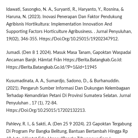
Idawati, Sasongko, N. A., Suryanti, R., Haryanto, Y., Rosnina, &
Haruna, N. (2023). Inovasi Penerapan Dan Faktor Pendukung
Agribisnis Hortikultura: Implementation Innovation And
Supporting Factors Horticulture Agribusiness. . Jurnal Penyuluhan,
19(02), 346-355. Https://Doi.Org/10.25015/19202347912.
Jumadi. (Den 8 1 2024). Masuk Masa Tanam, Gapoktan Waspadai
Ancaman Banjir. Hämtat Från Https://Berita.Batangkab.Go.Id:
Https://Berita.Batangkab.Go.Id/?P=1&Id=11945
Kusumadinata, A. A., Sumardjo, Sadono, D., & Burhanuddin.
(2021). Pengaruh Sumber Informasi Dan Dukungan Kelembagaan
Terhadap Kemandirian Petani Di Provinsi Sumatera Selatan. Jurnal
Penyuluhan , 17 (1), 72-84.
Https://Doi.Org/10.25015/17202132213.
Pahlevy, R. I., & Sakti, A. (Den 25 9 2024). 23 Gapoktan Tergabung
Di Program Psr Bangka Belitung, Bantuan Bertambah Hingga Rp