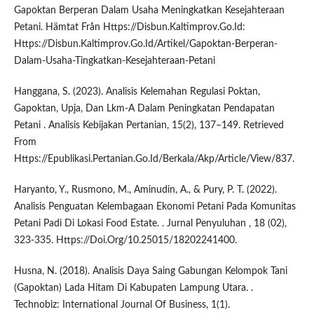
Gapoktan Berperan Dalam Usaha Meningkatkan Kesejahteraan
Petani. Hämtat Från Https://Disbun.Kaltimprov.Go.Id:
Https://Disbun.Kaltimprov.Go.Id/Artikel/Gapoktan-Berperan-
Dalam-Usaha-Tingkatkan-Kesejahteraan-Petani
Hanggana, S. (2023). Analisis Kelemahan Regulasi Poktan,
Gapoktan, Upja, Dan Lkm-A Dalam Peningkatan Pendapatan
Petani . Analisis Kebijakan Pertanian, 15(2), 137–149. Retrieved
From
Https://Epublikasi.Pertanian.Go.Id/Berkala/Akp/Article/View/837.
Haryanto, Y., Rusmono, M., Aminudin, A., & Pury, P. T. (2022).
Analisis Penguatan Kelembagaan Ekonomi Petani Pada Komunitas
Petani Padi Di Lokasi Food Estate. . Jurnal Penyuluhan , 18 (02),
323-335. Https://Doi.Org/10.25015/18202241400.
Husna, N. (2018). Analisis Daya Saing Gabungan Kelompok Tani
(Gapoktan) Lada Hitam Di Kabupaten Lampung Utara. .
Technobiz: International Journal Of Business, 1(1).