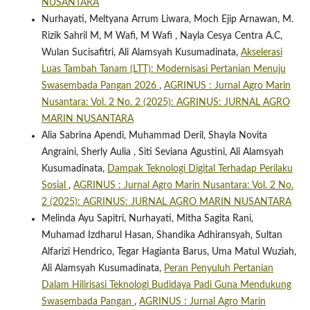
NUSANTARA
Nurhayati, Meltyana Arrum Liwara, Moch Ejip Arnawan, M.
Rizik Sahril M, M Wafi, M Wafi , Nayla Cesya Centra A.C,
Wulan Sucisafitri, Ali Alamsyah Kusumadinata,
Akselerasi
Luas Tambah Tanam (LTT): Modernisasi Pertanian Menuju
Swasembada Pangan 2026
,
AGRINUS : Jurnal Agro Marin
Nusantara: Vol. 2 No. 2 (2025): AGRINUS: JURNAL AGRO
MARIN NUSANTARA
Alia Sabrina Apendi, Muhammad Deril, Shayla Novita
Angraini, Sherly Aulia , Siti Seviana Agustini, Ali Alamsyah
Kusumadinata,
Dampak Teknologi Digital Terhadap Perilaku
Sosial
,
AGRINUS : Jurnal Agro Marin Nusantara: Vol. 2 No.
2 (2025): AGRINUS: JURNAL AGRO MARIN NUSANTARA
Melinda Ayu Sapitri, Nurhayati, Mitha Sagita Rani,
Muhamad Izdharul Hasan, Shandika Adhiransyah, Sultan
Alfarizi Hendrico, Tegar Hagianta Barus, Uma Matul Wuziah,
Ali Alamsyah Kusumadinata,
Peran Penyuluh Pertanian
Dalam Hilirisasi Teknologi Budidaya Padi Guna Mendukung
Swasembada Pangan
,
AGRINUS : Jurnal Agro Marin