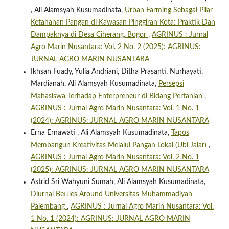
, Ali Alamsyah Kusumadinata,
Urban Farming Sebagai Pilar
Ketahanan Pangan di Kawasan Pinggiran Kota: Praktik Dan
Dampaknya di Desa Ciherang, Bogor
,
AGRINUS : Jurnal
Agro Marin Nusantara: Vol. 2 No. 2 (2025): AGRINUS:
JURNAL AGRO MARIN NUSANTARA
Ikhsan Fuady, Yulia Andriani, Ditha Prasanti, Nurhayati,
Mardianah, Ali Alamsyah Kusumadinata,
Persepsi
Mahasiswa Terhadap Enterpreneur di Bidang Pertanian
,
AGRINUS : Jurnal Agro Marin Nusantara: Vol. 1 No. 1
(2024): AGRINUS: JURNAL AGRO MARIN NUSANTARA
Erna Ernawati , Ali Alamsyah Kusumadinata,
Tapos
Membangun Kreativitas Melalui Pangan Lokal (Ubi Jalar)
,
AGRINUS : Jurnal Agro Marin Nusantara: Vol. 2 No. 1
(2025): AGRINUS: JURNAL AGRO MARIN NUSANTARA
Astrid Sri Wahyuni Sumah, Ali Alamsyah Kusumadinata,
Diurnal Bettles Around Universitas Muhammadiyah
Palembang
,
AGRINUS : Jurnal Agro Marin Nusantara: Vol.
1 No. 1 (2024): AGRINUS: JURNAL AGRO MARIN