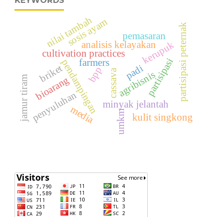
KEYWORDS
nilai tambah
sosis ayam
partisipasi peternak
pemasaran
analisis kelayakan
kerupuk
cultivation practices
partisipasi
pendampingan
farmers
briket
padi
bpp
cassava
agribisnis
jamur tiram
bioarang
penyuluhan
minyak jelantah
media
umkm
kulit singkong