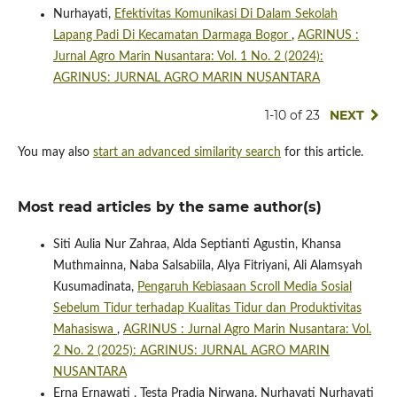
Nurhayati,
Efektivitas Komunikasi Di Dalam Sekolah
Lapang Padi Di Kecamatan Darmaga Bogor
,
AGRINUS :
Jurnal Agro Marin Nusantara: Vol. 1 No. 2 (2024):
AGRINUS: JURNAL AGRO MARIN NUSANTARA
1-10 of 23
NEXT
You may also
start an advanced similarity search
for this article.
Most read articles by the same author(s)
Siti Aulia Nur Zahraa, Alda Septianti Agustin, Khansa
Muthmainna, Naba Salsabiila, Alya Fitriyani, Ali Alamsyah
Kusumadinata,
Pengaruh Kebiasaan Scroll Media Sosial
Sebelum Tidur terhadap Kualitas Tidur dan Produktivitas
Mahasiswa
,
AGRINUS : Jurnal Agro Marin Nusantara: Vol.
2 No. 2 (2025): AGRINUS: JURNAL AGRO MARIN
NUSANTARA
Erna Ernawati , Testa Pradia Nirwana, Nurhayati Nurhayati