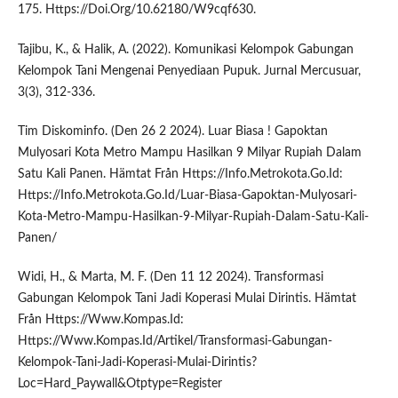
175. Https://Doi.Org/10.62180/W9cqf630.
Tajibu, K., & Halik, A. (2022). Komunikasi Kelompok Gabungan
Kelompok Tani Mengenai Penyediaan Pupuk. Jurnal Mercusuar,
3(3), 312-336.
Tim Diskominfo. (Den 26 2 2024). Luar Biasa ! Gapoktan
Mulyosari Kota Metro Mampu Hasilkan 9 Milyar Rupiah Dalam
Satu Kali Panen. Hämtat Från Https://Info.Metrokota.Go.Id:
Https://Info.Metrokota.Go.Id/Luar-Biasa-Gapoktan-Mulyosari-
Kota-Metro-Mampu-Hasilkan-9-Milyar-Rupiah-Dalam-Satu-Kali-
Panen/
Widi, H., & Marta, M. F. (Den 11 12 2024). Transformasi
Gabungan Kelompok Tani Jadi Koperasi Mulai Dirintis. Hämtat
Från Https://Www.Kompas.Id:
Https://Www.Kompas.Id/Artikel/Transformasi-Gabungan-
Kelompok-Tani-Jadi-Koperasi-Mulai-Dirintis?
Loc=Hard_Paywall&Otptype=Register