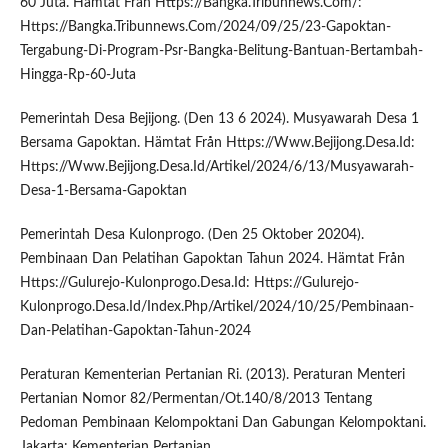
60 Juta. Hämtat Från Https://Bangka.Tribunnews.Com/:
Https://Bangka.Tribunnews.Com/2024/09/25/23-Gapoktan-
Tergabung-Di-Program-Psr-Bangka-Belitung-Bantuan-Bertambah-
Hingga-Rp-60-Juta
Pemerintah Desa Bejijong. (Den 13 6 2024). Musyawarah Desa 1
Bersama Gapoktan. Hämtat Från Https://Www.Bejijong.Desa.Id:
Https://Www.Bejijong.Desa.Id/Artikel/2024/6/13/Musyawarah-
Desa-1-Bersama-Gapoktan
Pemerintah Desa Kulonprogo. (Den 25 Oktober 20204).
Pembinaan Dan Pelatihan Gapoktan Tahun 2024. Hämtat Från
Https://Gulurejo-Kulonprogo.Desa.Id: Https://Gulurejo-
Kulonprogo.Desa.Id/Index.Php/Artikel/2024/10/25/Pembinaan-
Dan-Pelatihan-Gapoktan-Tahun-2024
Peraturan Kementerian Pertanian Ri. (2013). Peraturan Menteri
Pertanian Nomor 82/Permentan/Ot.140/8/2013 Tentang
Pedoman Pembinaan Kelompoktani Dan Gabungan Kelompoktani.
Jakarta: Kementerian Pertanian.