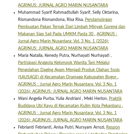
AGRINUS: JURNAL AGRO MARIN NUSANTARA
Muhammad Syarif Rahmadtullah Syarif, Selly Oktarina,
Rismandona Rismandona, Risa Risa,
Pendampingan
Pembuatan Pakan Ternak Dari Limbah Minyak Goreng dan
Makanan Siap Saji Pada UMKM Pasta 30
,
AGRINUS :
Jurnal Agro Marin Nusantara: Vol. 3 No. 1 (2026):
AGRINUS: JURNAL AGRO MARIN NUSANTARA
Maria Natalia, Kenedy Putra, Nurhayati Nurhayati ,
Partisipasi Anggota Kelompok Wanita Tani Melalui
Pengolahan Daging Ayam Menjadi Produk Olahan Sosis
(SAUSAGE) di Kecamatan Dramaga Kabupaten Bogor
,
AGRINUS : Jurnal Agro Marin Nusantara: Vol. 3 No. 1
(2026): AGRINUS: JURNAL AGRO MARIN NUSANTARA
Wani Angelia Purba, Yulia Andriani , Meki Herlon,
Praktik
Budidaya Ubi Kayu di Kecamatan Kulim Kota Pekanbaru
,
AGRINUS : Jurnal Agro Marin Nusantara: Vol. 3 No. 1
(2026): AGRINUS: JURNAL AGRO MARIN NUSANTARA
Febrianti Febrianti, Anisa Putri, Nursyam Arrozi,
Respon