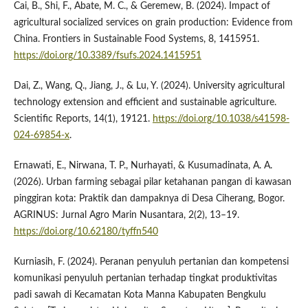
Cai, B., Shi, F., Abate, M. C., & Geremew, B. (2024). Impact of
agricultural socialized services on grain production: Evidence from
China. Frontiers in Sustainable Food Systems, 8, 1415951.
https://doi.org/10.3389/fsufs.2024.1415951
Dai, Z., Wang, Q., Jiang, J., & Lu, Y. (2024). University agricultural
technology extension and efficient and sustainable agriculture.
Scientific Reports, 14(1), 19121.
https://doi.org/10.1038/s41598-
024-69854-x
.
Ernawati, E., Nirwana, T. P., Nurhayati, & Kusumadinata, A. A.
(2026). Urban farming sebagai pilar ketahanan pangan di kawasan
pinggiran kota: Praktik dan dampaknya di Desa Ciherang, Bogor.
AGRINUS: Jurnal Agro Marin Nusantara, 2(2), 13–19.
https://doi.org/10.62180/tyffn540
Kurniasih, F. (2024). Peranan penyuluh pertanian dan kompetensi
komunikasi penyuluh pertanian terhadap tingkat produktivitas
padi sawah di Kecamatan Kota Manna Kabupaten Bengkulu