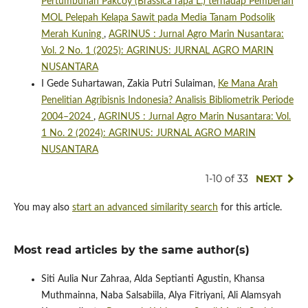
Pertumbuhan Pakcoy (Brassica rapa L.) terhadap Pemberian
MOL Pelepah Kelapa Sawit pada Media Tanam Podsolik
Merah Kuning
,
AGRINUS : Jurnal Agro Marin Nusantara:
Vol. 2 No. 1 (2025): AGRINUS: JURNAL AGRO MARIN
NUSANTARA
I Gede Suhartawan, Zakia Putri Sulaiman,
Ke Mana Arah
Penelitian Agribisnis Indonesia? Analisis Bibliometrik Periode
2004–2024
,
AGRINUS : Jurnal Agro Marin Nusantara: Vol.
1 No. 2 (2024): AGRINUS: JURNAL AGRO MARIN
NUSANTARA
1-10 of 33
NEXT
You may also
start an advanced similarity search
for this article.
Most read articles by the same author(s)
Siti Aulia Nur Zahraa, Alda Septianti Agustin, Khansa
Muthmainna, Naba Salsabiila, Alya Fitriyani, Ali Alamsyah