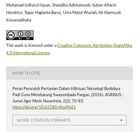
Muhamad Izdharul Hasan, Shandika Adhiransyah, Sultan Alfarizi
Hendrico, Tegar Hagianta Barus, Uma Matul Wuziah, Ali Alamsyah
Kusumadinata
This work is licensed under a
Creative Commons Attribution-ShareAlike
4.0 International License
.
HOW TO CITE
Peran Penyuluh Pertanian Dalam Hilirisasi Teknologi Budidaya
Padi Guna Mendukung Swasembada Pangan. (2026).
AGRINUS :
Jurnal Agro Marin Nusantara
,
2
(2), 70-83.
https://doi.org/10.62180/dtzq9q21
MORE CITATION FORMATS