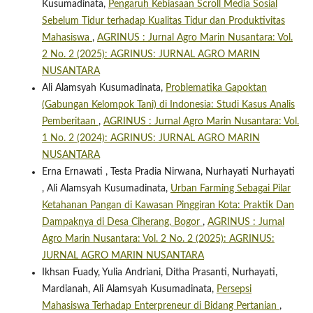
Kusumadinata,
Pengaruh Kebiasaan Scroll Media Sosial
Sebelum Tidur terhadap Kualitas Tidur dan Produktivitas
Mahasiswa
,
AGRINUS : Jurnal Agro Marin Nusantara: Vol.
2 No. 2 (2025): AGRINUS: JURNAL AGRO MARIN
NUSANTARA
Ali Alamsyah Kusumadinata,
Problematika Gapoktan
(Gabungan Kelompok Tani) di Indonesia: Studi Kasus Analis
Pemberitaan
,
AGRINUS : Jurnal Agro Marin Nusantara: Vol.
1 No. 2 (2024): AGRINUS: JURNAL AGRO MARIN
NUSANTARA
Erna Ernawati , Testa Pradia Nirwana, Nurhayati Nurhayati
, Ali Alamsyah Kusumadinata,
Urban Farming Sebagai Pilar
Ketahanan Pangan di Kawasan Pinggiran Kota: Praktik Dan
Dampaknya di Desa Ciherang, Bogor
,
AGRINUS : Jurnal
Agro Marin Nusantara: Vol. 2 No. 2 (2025): AGRINUS:
JURNAL AGRO MARIN NUSANTARA
Ikhsan Fuady, Yulia Andriani, Ditha Prasanti, Nurhayati,
Mardianah, Ali Alamsyah Kusumadinata,
Persepsi
Mahasiswa Terhadap Enterpreneur di Bidang Pertanian
,