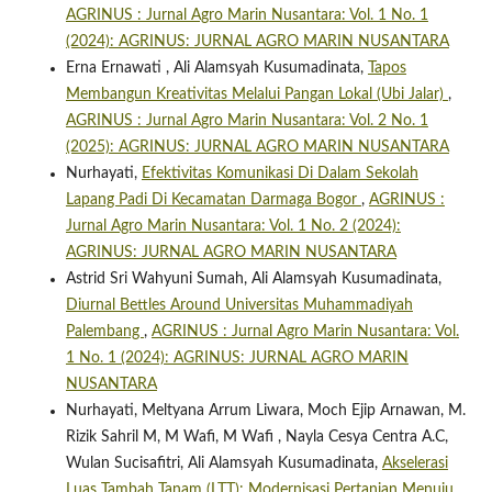
AGRINUS : Jurnal Agro Marin Nusantara: Vol. 1 No. 1
(2024): AGRINUS: JURNAL AGRO MARIN NUSANTARA
Erna Ernawati , Ali Alamsyah Kusumadinata,
Tapos
Membangun Kreativitas Melalui Pangan Lokal (Ubi Jalar)
,
AGRINUS : Jurnal Agro Marin Nusantara: Vol. 2 No. 1
(2025): AGRINUS: JURNAL AGRO MARIN NUSANTARA
Nurhayati,
Efektivitas Komunikasi Di Dalam Sekolah
Lapang Padi Di Kecamatan Darmaga Bogor
,
AGRINUS :
Jurnal Agro Marin Nusantara: Vol. 1 No. 2 (2024):
AGRINUS: JURNAL AGRO MARIN NUSANTARA
Astrid Sri Wahyuni Sumah, Ali Alamsyah Kusumadinata,
Diurnal Bettles Around Universitas Muhammadiyah
Palembang
,
AGRINUS : Jurnal Agro Marin Nusantara: Vol.
1 No. 1 (2024): AGRINUS: JURNAL AGRO MARIN
NUSANTARA
Nurhayati, Meltyana Arrum Liwara, Moch Ejip Arnawan, M.
Rizik Sahril M, M Wafi, M Wafi , Nayla Cesya Centra A.C,
Wulan Sucisafitri, Ali Alamsyah Kusumadinata,
Akselerasi
Luas Tambah Tanam (LTT): Modernisasi Pertanian Menuju