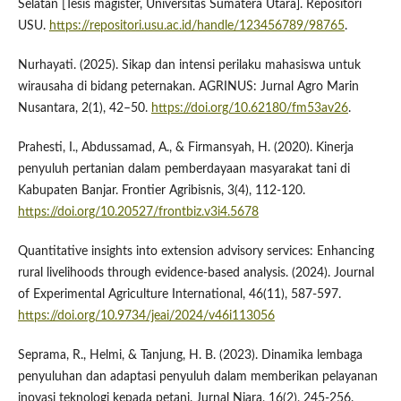
Selatan [Tesis magister, Universitas Sumatera Utara]. Repositori
USU.
https://repositori.usu.ac.id/handle/123456789/98765
.
Nurhayati. (2025). Sikap dan intensi perilaku mahasiswa untuk
wirausaha di bidang peternakan. AGRINUS: Jurnal Agro Marin
Nusantara, 2(1), 42–50.
https://doi.org/10.62180/fm53av26
.
Prahesti, I., Abdussamad, A., & Firmansyah, H. (2020). Kinerja
penyuluh pertanian dalam pemberdayaan masyarakat tani di
Kabupaten Banjar. Frontier Agribisnis, 3(4), 112-120.
https://doi.org/10.20527/frontbiz.v3i4.5678
Quantitative insights into extension advisory services: Enhancing
rural livelihoods through evidence-based analysis. (2024). Journal
of Experimental Agriculture International, 46(11), 587-597.
https://doi.org/10.9734/jeai/2024/v46i113056
Seprama, R., Helmi, & Tanjung, H. B. (2023). Dinamika lembaga
penyuluhan dan adaptasi penyuluh dalam memberikan pelayanan
inovasi teknologi kepada petani. Jurnal Niara, 16(2), 245-256.