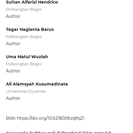
Sultan Alfarizi Hendrico
Polbangtan Bogor
Author
Tegar Hagianta Barus
Polbangtan Bogor
Author
Uma Matul Wuziah
Polbangtan Bogor
Author
Ali Alamsyah Kusumadinata
Universitas Djuanda
Author
DOI:
https://doi.org/10.62180/dtzq9q21