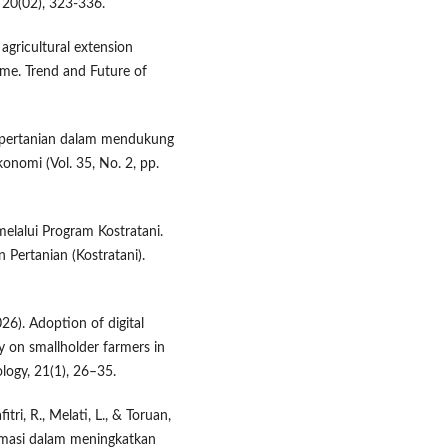
20(02), 323-336.
agricultural extension
ome. Trend and Future of
asi pertanian dalam mendukung
nomi (Vol. 35, No. 2, pp.
elalui Program Kostratani.
ertanian (Kostratani).
26). Adoption of digital
y on smallholder farmers in
logy, 21(1), 26–35.
tri, R., Melati, L., & Toruan,
ormasi dalam meningkatkan