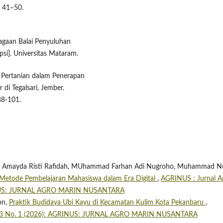
, 41–50.
agaan Balai Penyuluhan
si]. Universitas Mataram.
uh Pertanian dalam Penerapan
i Tegalsari, Jember.
88-101.
ana, Amayda Risti Rafidah, MUhammad Farhan Adi Nugroho, Muhammad N
 Metode Pembelajaran Mahasiswa dalam Era Digital
,
AGRINUS : Jurnal A
GRINUS: JURNAL AGRO MARIN NUSANTARA
on,
Praktik Budidaya Ubi Kayu di Kecamatan Kulim Kota Pekanbaru
,
ol. 3 No. 1 (2026): AGRINUS: JURNAL AGRO MARIN NUSANTARA