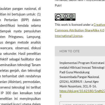
Fernando, Saufa Hanif Pitoyo,Wiharda
Putri
aulatan pangan nasional, di
ian ini bertujuan untuk: (1)
an Pertanian (BPP) dalam
This work is licensed under a
Creative
identifikasi kendala selama
Commons Attribution-ShareAlike 4.0
 dampak nyata penyuluhan
International License
.
aten Pringsewu, Lampung.
sus dengan metode analisis
wancara, observasi, diskusi
HOW TO CITE
 sekunder. Hasil penelitian
tif sebagai fasilitator dan
Implementasi Program Kostratani
seminasikan teknologi Tanam
melalui Hilirisasi Inovasi Teknologi
rietas genjah, dan teknologi
Padi Guna Mendukung
sih terhambat oleh rendahnya
Swasembada Pangan Nasional.
(2026).
AGRINUS : Jurnal Agro
anian (Alsintan), permodalan,
Marin Nusantara
,
3
(1), 8-16.
rvensi teknologi ini terlihat
https://doi.org/10.62180/5ndft2
 IP 300 dan kenaikan total
9
nelitian ini menyimpulkan
P menjadi kunci utama dalam