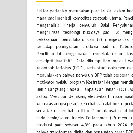
Sektor pertanian merupakan pilar krusial dalam ked
mana padi menjadi komoditas strategis utama. Penelit
menganalisis kinerja penyuluh Balai Penyuluh
menghilirisasi teknologi budidaya padi; (2) meng
pelaksanaan penyuluhan; dan (3) mengevaluasi
terhadap peningkatan produksi padi di Kabup
Penelitian ini menggunakan pendekatan studi ka
deskriptif kualitatif. Data dikumpulkan melalui wa
kelompok terfokus (FGD), serta studi dokumen data
menunjukkan bahwa penyuluh BPP telah berperan efek
motivator melalui program Kostratani dengan mendi
Benih Langsung (Tabela), Tanpa Olah Tanah (TOT), va
Salibu. Meskipun demikian, efektivitas hilirisasi ma
kapasitas adopsi petani, keterbatasan alat mesin pert
serta faktor perubahan iklim. Dampak nyata dari inte
pada peningkatan Indeks Pertanaman (IP) menuju
produksi padi sebesar 4,8% pada tahun 2024. Pe
bahwa transformasi digital dan penguatan peran BP