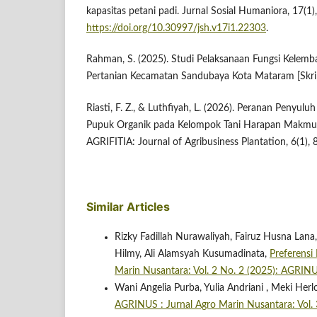
kapasitas petani padi. Jurnal Sosial Humaniora, 17(1)
https://doi.org/10.30997/jsh.v17i1.22303
.
Rahman, S. (2025). Studi Pelaksanaan Fungsi Kelemb
Pertanian Kecamatan Sandubaya Kota Mataram [Skrip
Riasti, F. Z., & Luthfiyah, L. (2026). Peranan Penyul
Pupuk Organik pada Kelompok Tani Harapan Makmur d
AGRIFITIA: Journal of Agribusiness Plantation, 6(1), 
Similar Articles
Rizky Fadillah Nurawaliyah, Fairuz Husna L
Hilmy, Ali Alamsyah Kusumadinata,
Preferensi
Marin Nusantara: Vol. 2 No. 2 (2025): A
Wani Angelia Purba, Yulia Andriani , Meki Herl
AGRINUS : Jurnal Agro Marin Nusantara: V