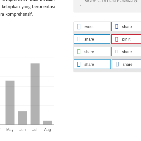
MORE CITATION FORMATS
 kebijakan yang berorientasi
ra komprehensif.
tweet
share
share
pin it
share
share
share
share