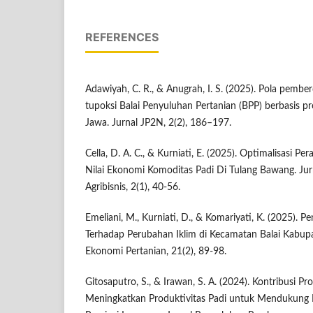
REFERENCES
Adawiyah, C. R., & Anugrah, I. S. (2025). Pola pemb
tupoksi Balai Penyuluhan Pertanian (BPP) berbasis pr
Jawa. Jurnal JP2N, 2(2), 186–197.
Cella, D. A. C., & Kurniati, E. (2025). Optimalisasi
Nilai Ekonomi Komoditas Padi Di Tulang Bawang. Ju
Agribisnis, 2(1), 40-56.
Emeliani, M., Kurniati, D., & Komariyati, K. (2025). 
Terhadap Perubahan Iklim di Kecamatan Balai Kabupa
Ekonomi Pertanian, 21(2), 89-98.
Gitosaputro, S., & Irawan, S. A. (2024). Kontribusi P
Meningkatkan Produktivitas Padi untuk Mendukung 