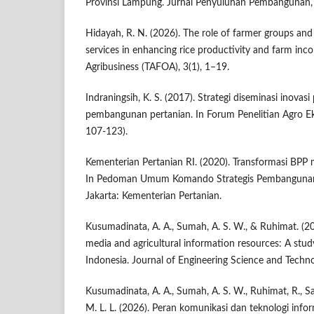
Provinsi Lampung. Jurnal Penyuluhan Pembangunan, 
Hidayah, R. N. (2026). The role of farmer groups and 
services in enhancing rice productivity and farm inc
Agribusiness (TAFOA), 3(1), 1–19.
Indraningsih, K. S. (2017). Strategi diseminasi inov
pembangunan pertanian. In Forum Penelitian Agro Eko
107-123).
Kementerian Pertanian RI. (2020). Transformasi BPP m
In Pedoman Umum Komando Strategis Pembangunan P
Jakarta: Kementerian Pertanian.
Kusumadinata, A. A., Sumah, A. S. W., & Ruhimat. (20
media and agricultural information resources: A stud
Indonesia. Journal of Engineering Science and Techno
Kusumadinata, A. A., Sumah, A. S. W., Ruhimat, R., Safi
M. L. L. (2026). Peran komunikasi dan teknologi inf