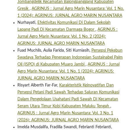
Jombangdelik Kecamatan Balongpanggang Kabupaten
Gresik
,
AGRINUS : Jurnal Agro Marin Nusantara: Vol. 1 No.
1 (2024): AGRINUS: JURNAL AGRO MARIN NUSANTARA
Nurhayati,
Efektivitas Komunikasi Di Dalam Sekolah
Lapang Padi Di Kecamatan Darmaga Bogor
,
AGRINUS :
Jurnal Agro Marin Nusantara: Vol. 1 No. 2 (2024):
AGRINUS: JURNAL AGRO MARIN NUSANTARA
Fuad Muchlis, Aulia Farida, Siti Kurniasih,
Persepsi Pekebun
Swadaya Terhadap Penerapan Indonesian Sustainabel Palm
Oil (ISPO) di Kabupaten Muaro Jambi
,
AGRINUS : Jurnal
Agro Marin Nusantara: Vol. 1 No. 1 (2024): AGRINUS:
JURNAL AGRO MARIN NUSANTARA
Risyart Alberth Far-Far,
Karakteristik Keinovatifan Dan
Persepsi Petani Padi Sawah Terhadap Saluran Komunikasi
Dalam Pengelolaan Usahatani Padi Sawah Di Kecamatan
Seram Utara Timur Kobi Kabupaten Maluku Tengah
,
AGRINUS : Jurnal Agro Marin Nusantara: Vol. 3 No. 1
(2026): AGRINUS: JURNAL AGRO MARIN NUSANTARA
Imelda Musdalifa, Fradilla Swandi, Febrianti Febrianti,