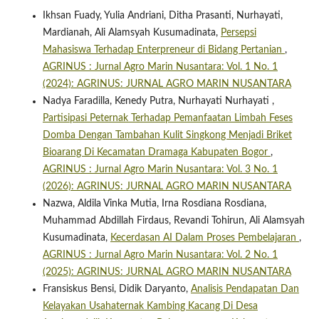
Ikhsan Fuady, Yulia Andriani, Ditha Prasanti, Nurhayati,
Mardianah, Ali Alamsyah Kusumadinata,
Persepsi
Mahasiswa Terhadap Enterpreneur di Bidang Pertanian
,
AGRINUS : Jurnal Agro Marin Nusantara: Vol. 1 No. 1
(2024): AGRINUS: JURNAL AGRO MARIN NUSANTARA
Nadya Faradilla, Kenedy Putra, Nurhayati Nurhayati ,
Partisipasi Peternak Terhadap Pemanfaatan Limbah Feses
Domba Dengan Tambahan Kulit Singkong Menjadi Briket
Bioarang Di Kecamatan Dramaga Kabupaten Bogor
,
AGRINUS : Jurnal Agro Marin Nusantara: Vol. 3 No. 1
(2026): AGRINUS: JURNAL AGRO MARIN NUSANTARA
Nazwa, Aldila Vinka Mutia, Irna Rosdiana Rosdiana,
Muhammad Abdillah Firdaus, Revandi Tohirun, Ali Alamsyah
Kusumadinata,
Kecerdasan AI Dalam Proses Pembelajaran
,
AGRINUS : Jurnal Agro Marin Nusantara: Vol. 2 No. 1
(2025): AGRINUS: JURNAL AGRO MARIN NUSANTARA
Fransiskus Bensi, Didik Daryanto,
Analisis Pendapatan Dan
Kelayakan Usahaternak Kambing Kacang Di Desa