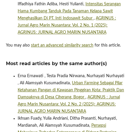
Iffadhiya Fathin Adiba, Hesti Yulianti,
Intensitas Serangan
Hama Kumbang Tanduk Pada Tanaman Kelapa Sawit
Menghasilkan Di PT. Inti Indosawit Subur
,
AGRINUS :
Jurnal Agro Marin Nusantara: Vol. 2 No. 1 (2025):
AGRINUS: JURNAL AGRO MARIN NUSANTARA
You may also
start an advanced similarity search
for this article.
Most read articles by the same author(s)
Erna Ernawati , Testa Pradia Nirwana, Nurhayati Nurhayati
, Ali Alamsyah Kusumadinata,
Urban Farming Sebagai Pilar
Ketahanan Pangan di Kawasan Pinggiran Kota: Praktik Dan
Dampaknya di Desa Ciherang, Bogor
,
AGRINUS : Jurnal
Agro Marin Nusantara: Vol. 2 No. 2 (2025): AGRINUS:
JURNAL AGRO MARIN NUSANTARA
Ikhsan Fuady, Yulia Andriani, Ditha Prasanti, Nurhayati,
Mardianah, Ali Alamsyah Kusumadinata,
Persepsi