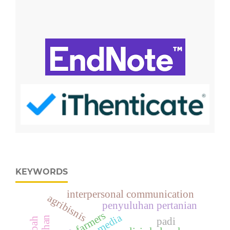
KEYWORDS
interpersonal communication
agribisnis
penyuluhan pertanian
farmers
media
padi