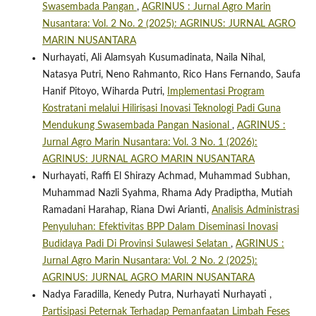
Swasembada Pangan
,
AGRINUS : Jurnal Agro Marin
Nusantara: Vol. 2 No. 2 (2025): AGRINUS: JURNAL AGRO
MARIN NUSANTARA
Nurhayati, Ali Alamsyah Kusumadinata, Naila Nihal,
Natasya Putri, Neno Rahmanto, Rico Hans Fernando, Saufa
Hanif Pitoyo, Wiharda Putri,
Implementasi Program
Kostratani melalui Hilirisasi Inovasi Teknologi Padi Guna
Mendukung Swasembada Pangan Nasional
,
AGRINUS :
Jurnal Agro Marin Nusantara: Vol. 3 No. 1 (2026):
AGRINUS: JURNAL AGRO MARIN NUSANTARA
Nurhayati, Raffi El Shirazy Achmad, Muhammad Subhan,
Muhammad Nazli Syahma, Rhama Ady Pradiptha, Mutiah
Ramadani Harahap, Riana Dwi Arianti,
Analisis Administrasi
Penyuluhan: Efektivitas BPP Dalam Diseminasi Inovasi
Budidaya Padi Di Provinsi Sulawesi Selatan
,
AGRINUS :
Jurnal Agro Marin Nusantara: Vol. 2 No. 2 (2025):
AGRINUS: JURNAL AGRO MARIN NUSANTARA
Nadya Faradilla, Kenedy Putra, Nurhayati Nurhayati ,
Partisipasi Peternak Terhadap Pemanfaatan Limbah Feses