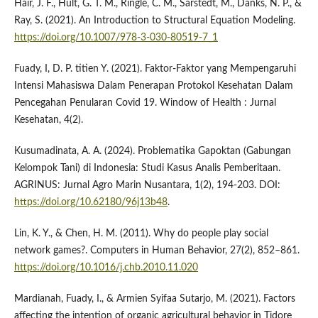
Hair, J. F., Hult, G. T. M., Ringle, C. M., Sarstedt, M., Danks, N. P., &
Ray, S. (2021). An Introduction to Structural Equation Modeling.
https://doi.org/10.1007/978-3-030-80519-7_1
Fuady, I, D. P. titien Y. (2021). Faktor-Faktor yang Mempengaruhi
Intensi Mahasiswa Dalam Penerapan Protokol Kesehatan Dalam
Pencegahan Penularan Covid 19. Window of Health : Jurnal
Kesehatan, 4(2).
Kusumadinata, A. A. (2024). Problematika Gapoktan (Gabungan
Kelompok Tani) di Indonesia: Studi Kasus Analis Pemberitaan.
AGRINUS: Jurnal Agro Marin Nusantara, 1(2), 194-203. DOI:
https://doi.org/10.62180/96j13b48
.
Lin, K. Y., & Chen, H. M. (2011). Why do people play social
network games?. Computers in Human Behavior, 27(2), 852–861.
https://doi.org/10.1016/j.chb.2010.11.020
Mardianah, Fuady, I., & Armien Syifaa Sutarjo, M. (2021). Factors
affecting the intention of organic agricultural behavior in Tidore