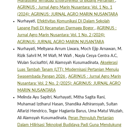
Mahasiswa Terhadap Enterpreneur di Bidang Pertanian
,
AGRINUS : Jurnal Agro Marin Nusantara: Vol. 1 No. 1
(2024): AGRINUS: JURNAL AGRO MARIN NUSANTARA
Nurhayati,
Efektivitas Komunikasi Di Dalam Sekolah
Lapang Padi Di Kecamatan Darmaga Bogor
,
AGRINUS :
Jurnal Agro Marin Nusantara: Vol. 1 No. 2 (2024):
AGRINUS: JURNAL AGRO MARIN NUSANTARA
Nurhayati, Meltyana Arrum Liwara, Moch Ejip Arnawan, M.
Rizik Sahril M, M Wafi, M Wafi , Nayla Cesya Centra A.C,
Wulan Sucisafitri, Ali Alamsyah Kusumadinata,
Akselerasi
Luas Tambah Tanam (LTT): Modernisasi Pertanian Menuju
Swasembada Pangan 2026
,
AGRINUS : Jurnal Agro Marin
Nusantara: Vol. 2 No. 2 (2025): AGRINUS: JURNAL AGRO
MARIN NUSANTARA
Melinda Ayu Sapitri, Nurhayati, Mitha Sagita Rani,
Muhamad Izdharul Hasan, Shandika Adhiransyah, Sultan
Alfarizi Hendrico, Tegar Hagianta Barus, Uma Matul Wuziah,
Ali Alamsyah Kusumadinata,
Peran Penyuluh Pertanian
Dalam Hilirisasi Teknologi Budidaya Padi Guna Mendukung