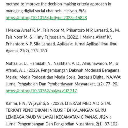
method to improve the decision-making criteria approach in
managing digital social channels. Heliyon, 9(6).
https://doi.org/10.1016/j.heliyon.2023.e16828
I Makna A’raaf K, M. Fais Noor M, Prihantoro N P, Larasati, S., M.
Fais Noor M, & Hisny Fajrussalam. (2021). I Makna A’raaf K*,
Prihantoro N P, Sifa Larasati. Aplikasia: Jurnal Aplikasi Ilmu-Ilmu
Agama, 21(2), 173–180.
Nuhaa, S. U., Hamidah, N., Nasikhah, A. D., Almunawaroh, M., &
Afandi, A. J. (2023). Pengembangan Dakwah Moderasi Beragama
Melalui Media Podcast dan Media Sosial Berbasis Digital. NAJWA:
Jurnal Pengabdian Dan Pemberdayaan Masyarakat, 1(2), 77–90.
https://doi.org/10.30762/najwa.v1i2.217
Rahmi, F N., Wijayanti, S. (2023). LITERASI MEDIA DIGITAL
TERKAIT PENDIDIKAN INKLUSIF DI KALANGAN GURU
LEMBAGA PAUD WILAYAH KECAMATAN CIPANAS. JP2N :
Jurnal Pengembangan Dan Pengabdian Nusantara, 2(1), 87-102.