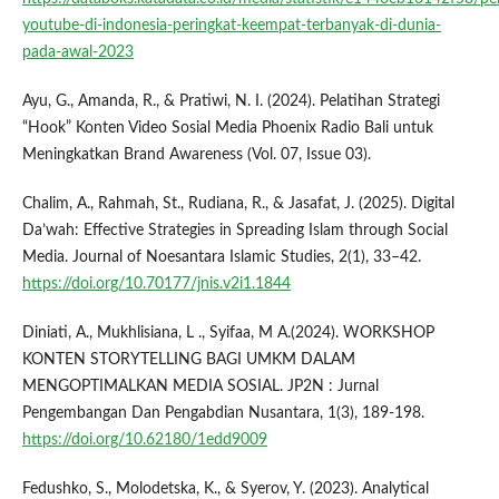
youtube-di-indonesia-peringkat-keempat-terbanyak-di-dunia-
pada-awal-2023
Ayu, G., Amanda, R., & Pratiwi, N. I. (2024). Pelatihan Strategi
“Hook” Konten Video Sosial Media Phoenix Radio Bali untuk
Meningkatkan Brand Awareness (Vol. 07, Issue 03).
Chalim, A., Rahmah, St., Rudiana, R., & Jasafat, J. (2025). Digital
Da’wah: Effective Strategies in Spreading Islam through Social
Media. Journal of Noesantara Islamic Studies, 2(1), 33–42.
https://doi.org/10.70177/jnis.v2i1.1844
Diniati, A., Mukhlisiana, L ., Syifaa, M A.(2024). WORKSHOP
KONTEN STORYTELLING BAGI UMKM DALAM
MENGOPTIMALKAN MEDIA SOSIAL. JP2N : Jurnal
Pengembangan Dan Pengabdian Nusantara, 1(3), 189-198.
https://doi.org/10.62180/1edd9009
Fedushko, S., Molodetska, K., & Syerov, Y. (2023). Analytical