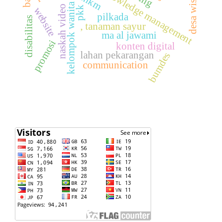
kelompok wanita tani
knowledge management
desa wisata
umkm
naskah video
pkk
website
pilkada
disabilitas
, tanaman sayur
ma al jawami
promosi
konten digital
lahan pekarangan
bumdes
communication