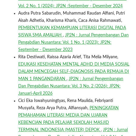
Vol. 2 No. 1 (2024): JP2N :September - Desember 2024
Audra Putra Sabarudin, Muhammad Raudan Alfiani, Putri
Aisah Adhetia, Kharisma Kharis, Caca Anisa Rahmawati,
PEMBENTUKAN KEMAMPUAN LITERASI DIGITAL PADA
SISWA SMA AMALIAH
,
JP2N : Jurnal Pengembangan Dan
Pengabdian Nusantara: Vol. 1 No. 1 (2023): JP2N:
September - Desember 2023
Rita Destiwati, Raissa Azaria Arief, Tita Melia Milyane,
EDUKASI KESEHATAN MENTAL ADHD DI MEDIA SOSIAL
DALAM MENCEGAH SELF-DIAGNOSIS PADA REMAJA DI
MAN 1 PANGANDARAN
,
JP2N : Jurnal Pengembangan
Dan Pengabdian Nusantara: Vol. 3 No. 2 (2026): JP2N:
Januari-April 2026
Cici Eka Iswahyuningtyas, Rena Maulida, Febriyanti
Musyafa, Reza Arya Putra, Alfiansyah,
PENINGKATAN
PEMAHAMAN LITERASI MEDIA DAN UJARAN
KEBENCIAN PADA PELAJAR SEKOLAH MASJID
TERMINAL INDONESIA (MASTER) DEPOK
,
JP2N : Jurnal