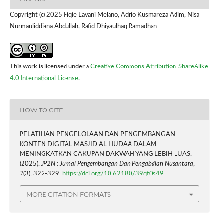
Copyright (c) 2025 Fiqie Lavani Melano, Adrio Kusmareza Adim, Nisa
Nurmauliddiana Abdullah, Rafid Dhiyaulhaq Ramadhan
This work is licensed under a
Creative Commons Attribution-ShareAlike
4.0 International License
.
HOW TO CITE
PELATIHAN PENGELOLAAN DAN PENGEMBANGAN
KONTEN DIGITAL MASJID AL-HUDAA DALAM
MENINGKATKAN CAKUPAN DAKWAH YANG LEBIH LUAS.
(2025).
JP2N : Jurnal Pengembangan Dan Pengabdian Nusantara
,
2
(3), 322-329.
https://doi.org/10.62180/39qf0s49
MORE CITATION FORMATS