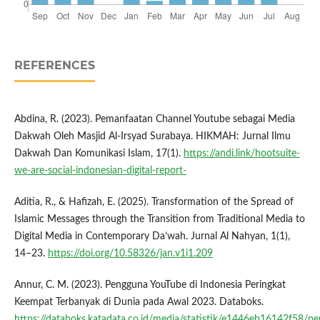
REFERENCES
Abdina, R. (2023). Pemanfaatan Channel Youtube sebagai Media
Dakwah Oleh Masjid Al-Irsyad Surabaya. HIKMAH: Jurnal Ilmu
Dakwah Dan Komunikasi Islam, 17(1).
https://andi.link/hootsuite-
we-are-social-indonesian-digital-report-
Aditia, R., & Hafizah, E. (2025). Transformation of the Spread of
Islamic Messages through the Transition from Traditional Media to
Digital Media in Contemporary Da’wah. Jurnal Al Nahyan, 1(1),
14–23.
https://doi.org/10.58326/jan.v1i1.209
Annur, C. M. (2023). Pengguna YouTube di Indonesia Peringkat
Keempat Terbanyak di Dunia pada Awal 2023. Databoks.
https://databoks.katadata.co.id/media/statistik/e1446eb16142f58/p