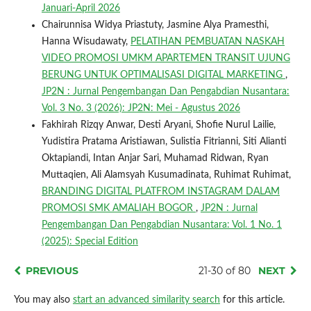
Januari-April 2026
Chairunnisa Widya Priastuty, Jasmine Alya Pramesthi,
Hanna Wisudawaty,
PELATIHAN PEMBUATAN NASKAH
VIDEO PROMOSI UMKM APARTEMEN TRANSIT UJUNG
BERUNG UNTUK OPTIMALISASI DIGITAL MARKETING
,
JP2N : Jurnal Pengembangan Dan Pengabdian Nusantara:
Vol. 3 No. 3 (2026): JP2N: Mei - Agustus 2026
Fakhirah Rizqy Anwar, Desti Aryani, Shofie Nurul Lailie,
Yudistira Pratama Aristiawan, Sulistia Fitrianni, Siti Alianti
Oktapiandi, Intan Anjar Sari, Muhamad Ridwan, Ryan
Muttaqien, Ali Alamsyah Kusumadinata, Ruhimat Ruhimat,
BRANDING DIGITAL PLATFROM INSTAGRAM DALAM
PROMOSI SMK AMALIAH BOGOR
,
JP2N : Jurnal
Pengembangan Dan Pengabdian Nusantara: Vol. 1 No. 1
(2025): Special Edition
PREVIOUS
21-30 of 80
NEXT
You may also
start an advanced similarity search
for this article.