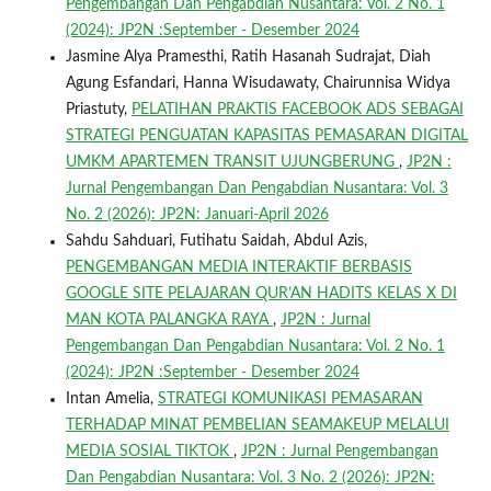
Pengembangan Dan Pengabdian Nusantara: Vol. 2 No. 1
(2024): JP2N :September - Desember 2024
Jasmine Alya Pramesthi, Ratih Hasanah Sudrajat, Diah
Agung Esfandari, Hanna Wisudawaty, Chairunnisa Widya
Priastuty,
PELATIHAN PRAKTIS FACEBOOK ADS SEBAGAI
STRATEGI PENGUATAN KAPASITAS PEMASARAN DIGITAL
UMKM APARTEMEN TRANSIT UJUNGBERUNG
,
JP2N :
Jurnal Pengembangan Dan Pengabdian Nusantara: Vol. 3
No. 2 (2026): JP2N: Januari-April 2026
Sahdu Sahduari, Futihatu Saidah, Abdul Azis,
PENGEMBANGAN MEDIA INTERAKTIF BERBASIS
GOOGLE SITE PELAJARAN QUR’AN HADITS KELAS X DI
MAN KOTA PALANGKA RAYA
,
JP2N : Jurnal
Pengembangan Dan Pengabdian Nusantara: Vol. 2 No. 1
(2024): JP2N :September - Desember 2024
Intan Amelia,
STRATEGI KOMUNIKASI PEMASARAN
TERHADAP MINAT PEMBELIAN SEAMAKEUP MELALUI
MEDIA SOSIAL TIKTOK
,
JP2N : Jurnal Pengembangan
Dan Pengabdian Nusantara: Vol. 3 No. 2 (2026): JP2N: