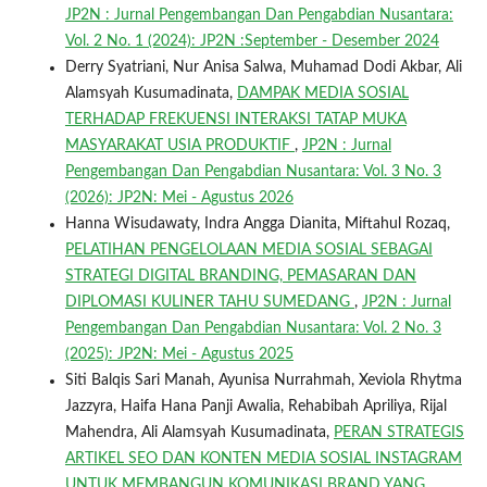
JP2N : Jurnal Pengembangan Dan Pengabdian Nusantara:
Vol. 2 No. 1 (2024): JP2N :September - Desember 2024
Derry Syatriani, Nur Anisa Salwa, Muhamad Dodi Akbar, Ali
Alamsyah Kusumadinata,
DAMPAK MEDIA SOSIAL
TERHADAP FREKUENSI INTERAKSI TATAP MUKA
MASYARAKAT USIA PRODUKTIF
,
JP2N : Jurnal
Pengembangan Dan Pengabdian Nusantara: Vol. 3 No. 3
(2026): JP2N: Mei - Agustus 2026
Hanna Wisudawaty, Indra Angga Dianita, Miftahul Rozaq,
PELATIHAN PENGELOLAAN MEDIA SOSIAL SEBAGAI
STRATEGI DIGITAL BRANDING, PEMASARAN DAN
DIPLOMASI KULINER TAHU SUMEDANG
,
JP2N : Jurnal
Pengembangan Dan Pengabdian Nusantara: Vol. 2 No. 3
(2025): JP2N: Mei - Agustus 2025
Siti Balqis Sari Manah, Ayunisa Nurrahmah, Xeviola Rhytma
Jazzyra, Haifa Hana Panji Awalia, Rehabibah Apriliya, Rijal
Mahendra, Ali Alamsyah Kusumadinata,
PERAN STRATEGIS
ARTIKEL SEO DAN KONTEN MEDIA SOSIAL INSTAGRAM
UNTUK MEMBANGUN KOMUNIKASI BRAND YANG