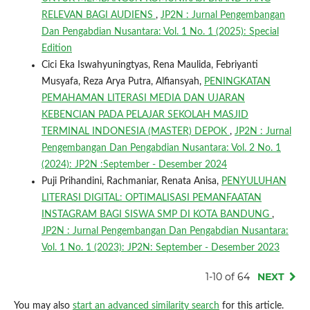
RELEVAN BAGI AUDIENS
,
JP2N : Jurnal Pengembangan
Dan Pengabdian Nusantara: Vol. 1 No. 1 (2025): Special
Edition
Cici Eka Iswahyuningtyas, Rena Maulida, Febriyanti
Musyafa, Reza Arya Putra, Alfiansyah,
PENINGKATAN
PEMAHAMAN LITERASI MEDIA DAN UJARAN
KEBENCIAN PADA PELAJAR SEKOLAH MASJID
TERMINAL INDONESIA (MASTER) DEPOK
,
JP2N : Jurnal
Pengembangan Dan Pengabdian Nusantara: Vol. 2 No. 1
(2024): JP2N :September - Desember 2024
Puji Prihandini, Rachmaniar, Renata Anisa,
PENYULUHAN
LITERASI DIGITAL: OPTIMALISASI PEMANFAATAN
INSTAGRAM BAGI SISWA SMP DI KOTA BANDUNG
,
JP2N : Jurnal Pengembangan Dan Pengabdian Nusantara:
Vol. 1 No. 1 (2023): JP2N: September - Desember 2023
1-10 of 64
NEXT
You may also
start an advanced similarity search
for this article.