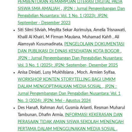
PEMBENTUKAN KEMAMPUAN LITERASI DIGITAL PADA
SISWA SMA AMALIAH
,
JP2N : Jurnal Pengembangan Dan
Pengabdian Nusantara: Vol. 1 No. 1 (2023): JP2N:
September - Desember 2023
Siti Silmi Silviah, Meylita Sekar Asrimulya, Amelia Trisnawati,
Khalil Al Khairi, M Firman Maulana, Muhamad Kahfi , Ali
Alamsyah Kusumadinata,
PENGELOLAAN DOKUMENTASI
DAN PUBLIKASI DI DINAS KESEHATAN KOTA BOGOR
,
JP2N : Jurnal Pengembangan Dan Pengabdian Nusantara:
Vol. 3 No. 1 (2025): JP2N: September- Desember 2025
Anisa Diniati, Lusy Mukhlisiana , Moch. Armien Syifaa,
WORKSHOP KONTEN STORYTELLING BAGI UMKM
DALAM MENGOPTIMALKAN MEDIA SOSIAL
,
JP2N :
Jurnal Pengembangan Dan Pengabdian Nusantara: Vol. 1
No. 3 (2024): JP2N: Mei - Agustus 2024
Des Hanafi, Rahman Asri, Gusmia Arianti, Resman Muharul
Tambunan, Dhafin Armia,
INFORMASI KEKERASAN DAN
PERASAAN TIDAK AMAN SISWA SEKOLAH MENENGAH
PERTAMA DALAM MENGGUNAKAN MEDIA SOSIAL
,