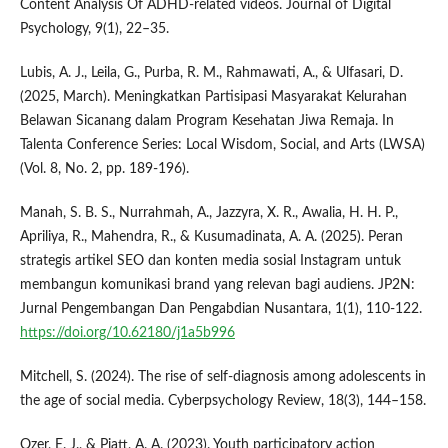
Content Analysis Of ADHD-related videos. Journal of Digital
Psychology, 9(1), 22–35.
Lubis, A. J., Leila, G., Purba, R. M., Rahmawati, A., & Ulfasari, D.
(2025, March). Meningkatkan Partisipasi Masyarakat Kelurahan
Belawan Sicanang dalam Program Kesehatan Jiwa Remaja. In
Talenta Conference Series: Local Wisdom, Social, and Arts (LWSA)
(Vol. 8, No. 2, pp. 189-196).
Manah, S. B. S., Nurrahmah, A., Jazzyra, X. R., Awalia, H. H. P.,
Apriliya, R., Mahendra, R., & Kusumadinata, A. A. (2025). Peran
strategis artikel SEO dan konten media sosial Instagram untuk
membangun komunikasi brand yang relevan bagi audiens. JP2N:
Jurnal Pengembangan Dan Pengabdian Nusantara, 1(1), 110-122.
https://doi.org/10.62180/j1a5b996
Mitchell, S. (2024). The rise of self-diagnosis among adolescents in
the age of social media. Cyberpsychology Review, 18(3), 144–158.
Ozer, E. J., & Piatt, A. A. (2023). Youth participatory action