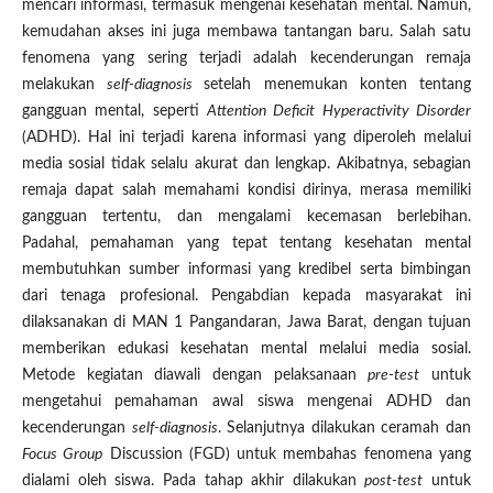
mencari informasi, termasuk mengenai kesehatan mental. Namun,
kemudahan akses ini juga membawa tantangan baru. Salah satu
fenomena yang sering terjadi adalah kecenderungan remaja
melakukan
self-diagnosis
setelah menemukan konten tentang
gangguan mental, seperti
Attention Deficit Hyperactivity Disorder
(ADHD). Hal ini terjadi karena informasi yang diperoleh melalui
media sosial tidak selalu akurat dan lengkap. Akibatnya, sebagian
remaja dapat salah memahami kondisi dirinya, merasa memiliki
gangguan tertentu, dan mengalami kecemasan berlebihan.
Padahal, pemahaman yang tepat tentang kesehatan mental
membutuhkan sumber informasi yang kredibel serta bimbingan
dari tenaga profesional. Pengabdian kepada masyarakat ini
dilaksanakan di MAN 1 Pangandaran, Jawa Barat, dengan tujuan
memberikan edukasi kesehatan mental melalui media sosial.
Metode kegiatan diawali dengan pelaksanaan
pre-test
untuk
mengetahui pemahaman awal siswa mengenai ADHD dan
kecenderungan
self-diagnosis
. Selanjutnya dilakukan ceramah dan
Focus Group
Discussion (FGD) untuk membahas fenomena yang
dialami oleh siswa. Pada tahap akhir dilakukan
post-test
untuk