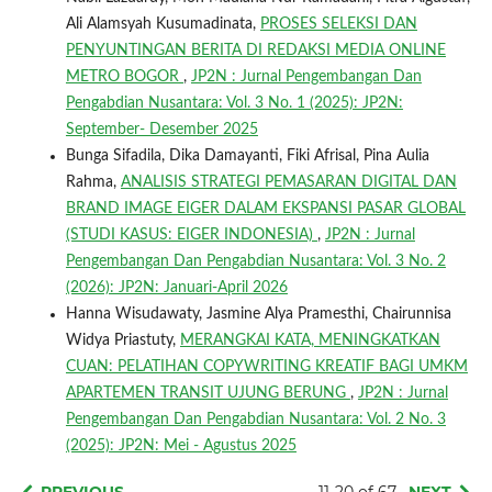
Ali Alamsyah Kusumadinata,
PROSES SELEKSI DAN
PENYUNTINGAN BERITA DI REDAKSI MEDIA ONLINE
METRO BOGOR
,
JP2N : Jurnal Pengembangan Dan
Pengabdian Nusantara: Vol. 3 No. 1 (2025): JP2N:
September- Desember 2025
Bunga Sifadila, Dika Damayanti, Fiki Afrisal, Pina Aulia
Rahma,
ANALISIS STRATEGI PEMASARAN DIGITAL DAN
BRAND IMAGE EIGER DALAM EKSPANSI PASAR GLOBAL
(STUDI KASUS: EIGER INDONESIA)
,
JP2N : Jurnal
Pengembangan Dan Pengabdian Nusantara: Vol. 3 No. 2
(2026): JP2N: Januari-April 2026
Hanna Wisudawaty, Jasmine Alya Pramesthi, Chairunnisa
Widya Priastuty,
MERANGKAI KATA, MENINGKATKAN
CUAN: PELATIHAN COPYWRITING KREATIF BAGI UMKM
APARTEMEN TRANSIT UJUNG BERUNG
,
JP2N : Jurnal
Pengembangan Dan Pengabdian Nusantara: Vol. 2 No. 3
(2025): JP2N: Mei - Agustus 2025
PREVIOUS
11-20 of 67
NEXT