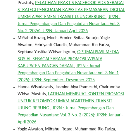
Priastuty,
PELATIHAN PRAKTIS FACEBOOK ADS SEBAGAI
STRATEGI PENGUATAN KAPASITAS PEMASARAN DIGITAL
UMKM APARTEMEN TRANSIT UJUNGBERUNG
,
JP2N :
Jurnal Pengembangan Dan Pengabdian Nusantara: Vol. 3
No. 2 (2026): JP2N: Januari-April 2026
Miftahul Rozaq, Moch. Armien Syifaa Sutarjo, Yogie
Alwaton, Febriyanti Claudia, Muhammad Rio Fariza,
Septiana Yustika Widyaningrum,
OPTIMALISASI MEDIA
SOSIAL SEBAGAI SARANA PROMOSI WISATA
KABUPATEN PANGANDARAN
,
JP2N : Jurnal
Pengembangan Dan Pengabdian Nusantara: Vol. 3 No. 1
(2025): JP2N: September- Desember 2025
Hanna Wisudawaty, Jasmine Alya Pramesthi, Chairunnisa
Widya Priastuty,
LATIHAN MEMBUAT KONTEN PROMOSI
UNTUK KELOMPOK UMKM APARTEMEN TRANSIT
UJUNG BERUNG
,
JP2N : Jurnal Pengembangan Dan
Pengabdian Nusantara: Vol. 3 No. 2 (2026): JP2N: Januari-
April 2026
Yogie Alwaton, Miftahul Rozaq, Muhammad Rio Fariza,