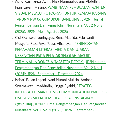
Adrio Kusmareza Adim, Nisa Nurmauliddiana Abdullah,
Fiqie Lavani Melano,
PEMBINAAN PEMBUATAN KONTEN
VISUAL MELALUI FOTOGRAFI UNTUK REMAJA KARANG
TARUNA RW 06 GUMURUH BANDUNG
,
JP2N : Jurnal
Pengembangan Dan Pengabdian Nusantara: Vol. 2 No. 3
(2025): JP2N: Mei - Agustus 2025
Cici Eka Iswahyuningtyas, Rena Maulida, Febriyanti
Musyafa, Reza Arya Putra, Alfiansyah,
PENINGKATAN
PEMAHAMAN LITERASI MEDIA DAN UJARAN
KEBENCIAN PADA PELAJAR SEKOLAH MASJID
TERMINAL INDONESIA (MASTER) DEPOK
,
JP2N : Jurnal
Pengembangan Dan Pengabdian Nusantara: Vol. 2 No. 1
(2024): JP2N :September - Desember 2024
Istisari Bulan Lageni, Nani Nurani Muksin, Aminah
Swarnawati, Imaddudin, Lingga Syahid,
STRATEGI
INTEGRATED MARKETING COMMUNICATION PMB FISIP
UMJ 2023 MELALUI MEDIA SOSIAL INSTAGRAM
@fisip_umj
,
JP2N : Jurnal Pengembangan Dan Pengabdian
Nusantara: Vol. 1 No. 1 (2023): JP2N: September -