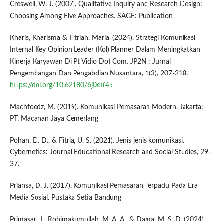
Creswell, W. J. (2007). Qualitative Inquiry and Research Design:
Choosing Among Five Approaches. SAGE: Publication
Kharis, Kharisma & Fitriah, Maria. (2024). Strategi Komunikasi
Internal Key Opinion Leader (Kol) Planner Dalam Meningkatkan
Kinerja Karyawan Di Pt Vidio Dot Com. JP2N : Jurnal
Pengembangan Dan Pengabdian Nusantara, 1(3), 207-218.
https://doi.org/10.62180/6j0etf45
Machfoedz, M. (2019). Komunikasi Pemasaran Modern. Jakarta:
PT. Macanan Jaya Cemerlang
Pohan, D. D., & Fitria, U. S. (2021). Jenis jenis komunikasi.
Cybernetics: Journal Educational Research and Social Studies, 29-
37.
Priansa, D. J. (2017). Komunikasi Pemasaran Terpadu Pada Era
Media Sosial‬. Pustaka Setia Bandung‬
Primasari, I., Rohimakumullah, M. A. A., & Dama, M. S. D. (2024).