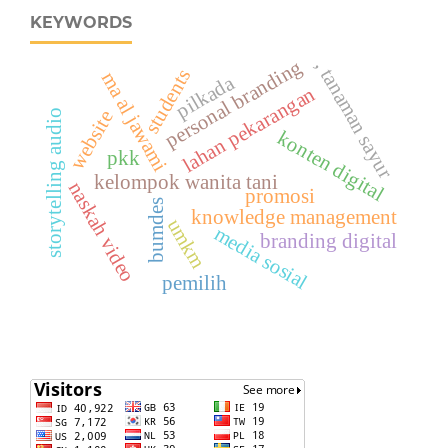
KEYWORDS
personal branding
, tanaman sayur
students
ma al jawami
pilkada
lahan pekarangan
website
storytelling audio
konten digital
pkk
kelompok wanita tani
naskah video
promosi
bumdes
knowledge management
umkm
media sosial
branding digital
pemilih