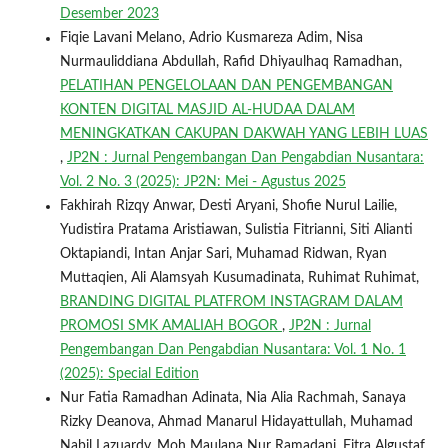
Desember 2023
Fiqie Lavani Melano, Adrio Kusmareza Adim, Nisa
Nurmauliddiana Abdullah, Rafid Dhiyaulhaq Ramadhan,
PELATIHAN PENGELOLAAN DAN PENGEMBANGAN
KONTEN DIGITAL MASJID AL-HUDAA DALAM
MENINGKATKAN CAKUPAN DAKWAH YANG LEBIH LUAS
,
JP2N : Jurnal Pengembangan Dan Pengabdian Nusantara:
Vol. 2 No. 3 (2025): JP2N: Mei - Agustus 2025
Fakhirah Rizqy Anwar, Desti Aryani, Shofie Nurul Lailie,
Yudistira Pratama Aristiawan, Sulistia Fitrianni, Siti Alianti
Oktapiandi, Intan Anjar Sari, Muhamad Ridwan, Ryan
Muttaqien, Ali Alamsyah Kusumadinata, Ruhimat Ruhimat,
BRANDING DIGITAL PLATFROM INSTAGRAM DALAM
PROMOSI SMK AMALIAH BOGOR
,
JP2N : Jurnal
Pengembangan Dan Pengabdian Nusantara: Vol. 1 No. 1
(2025): Special Edition
Nur Fatia Ramadhan Adinata, Nia Alia Rachmah, Sanaya
Rizky Deanova, Ahmad Manarul Hidayattullah, Muhamad
Nabil Lazuardy, Moh Maulana Nur Ramadani, Fitra Algustaf,