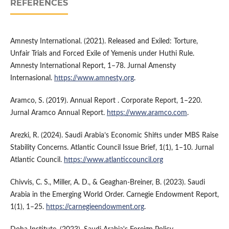
REFERENCES
Amnesty International. (2021). Released and Exiled: Torture,
Unfair Trials and Forced Exile of Yemenis under Huthi Rule.
Amnesty International Report, 1–78. Jurnal Amensty
Internasional.
https://www.amnesty.org
.
Aramco, S. (2019). Annual Report . Corporate Report, 1–220.
Jurnal Aramco Annual Report.
https://www.aramco.com
.
Arezki, R. (2024). Saudi Arabia’s Economic Shifts under MBS Raise
Stability Concerns. Atlantic Council Issue Brief, 1(1), 1–10. Jurnal
Atlantic Council.
https://www.atlanticcouncil.org
Chivvis, C. S., Miller, A. D., & Geaghan-Breiner, B. (2023). Saudi
Arabia in the Emerging World Order. Carnegie Endowment Report,
1(1), 1–25.
https://carnegieendowment.org
.