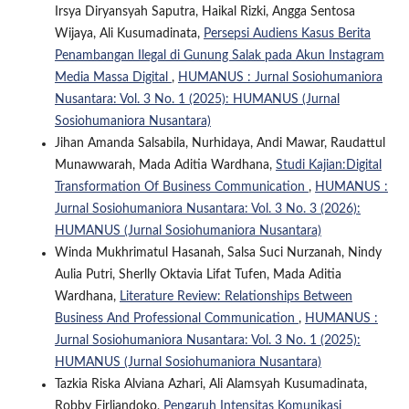
Irsya Diryansyah Saputra, Haikal Rizki, Angga Sentosa
Wijaya, Ali Kusumadinata,
Persepsi Audiens Kasus Berita
Penambangan Ilegal di Gunung Salak pada Akun Instagram
Media Massa Digital
,
HUMANUS : Jurnal Sosiohumaniora
Nusantara: Vol. 3 No. 1 (2025): HUMANUS (Jurnal
Sosiohumaniora Nusantara)
Jihan Amanda Salsabila, Nurhidaya, Andi Mawar, Raudattul
Munawwarah, Mada Aditia Wardhana,
Studi Kajian:Digital
Transformation Of Business Communication
,
HUMANUS :
Jurnal Sosiohumaniora Nusantara: Vol. 3 No. 3 (2026):
HUMANUS (Jurnal Sosiohumaniora Nusantara)
Winda Mukhrimatul Hasanah, Salsa Suci Nurzanah, Nindy
Aulia Putri, Sherlly Oktavia Lifat Tufen, Mada Aditia
Wardhana,
Literature Review: Relationships Between
Business And Professional Communication
,
HUMANUS :
Jurnal Sosiohumaniora Nusantara: Vol. 3 No. 1 (2025):
HUMANUS (Jurnal Sosiohumaniora Nusantara)
Tazkia Riska Alviana Azhari, Ali Alamsyah Kusumadinata,
Robby Firliandoko,
Pengaruh Intensitas Komunikasi