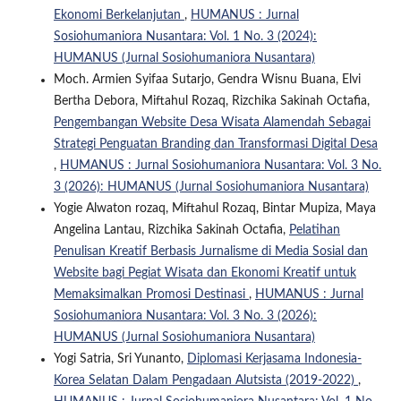
Ekonomi Berkelanjutan
,
HUMANUS : Jurnal
Sosiohumaniora Nusantara: Vol. 1 No. 3 (2024):
HUMANUS (Jurnal Sosiohumaniora Nusantara)
Moch. Armien Syifaa Sutarjo, Gendra Wisnu Buana, Elvi
Bertha Debora, Miftahul Rozaq, Rizchika Sakinah Octafia,
Pengembangan Website Desa Wisata Alamendah Sebagai
Strategi Penguatan Branding dan Transformasi Digital Desa
,
HUMANUS : Jurnal Sosiohumaniora Nusantara: Vol. 3 No.
3 (2026): HUMANUS (Jurnal Sosiohumaniora Nusantara)
Yogie Alwaton rozaq, Miftahul Rozaq, Bintar Mupiza, Maya
Angelina Lantau, Rizchika Sakinah Octafia,
Pelatihan
Penulisan Kreatif Berbasis Jurnalisme di Media Sosial dan
Website bagi Pegiat Wisata dan Ekonomi Kreatif untuk
Memaksimalkan Promosi Destinasi
,
HUMANUS : Jurnal
Sosiohumaniora Nusantara: Vol. 3 No. 3 (2026):
HUMANUS (Jurnal Sosiohumaniora Nusantara)
Yogi Satria, Sri Yunanto,
Diplomasi Kerjasama Indonesia-
Korea Selatan Dalam Pengadaan Alutsista (2019-2022)
,