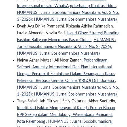
Interpersonal melalui WhatsApp terhadap Kualitas Tidur
,
HUMANUS : Jurnal Sosiohumaniora Nusantara: Vol. 3 No.
3 (2026): HUMANUS (Jurnal Sosiohumaniora Nusantara)
Dyah Ayu Dhika Pramesthi, Riskania Athika Rahmadian,
Lazilla Almaeda, Novita Sari,
Island Glow: Strategi Branding
Fashion Bali yang Menembus Pasar Global
,
HUMANUS :
Jurnal Sosiohumaniora Nusantara: Vol. 3 No. 2 (2026):
HUMANUS (Jurnal Sosiohumaniora Nusantara)
Najwa Azhar Mutaal, Ali Noer Zaman,
Perbandingan
Safenet, Amnesty International Dan Plan International
Dengan Perspektif Feminisme Dalam Penanganan Kasus
Kekerasan Berbasis Gender Online (KBGO) Di Indonesia
,
HUMANUS : Jurnal Sosiohumaniora Nusantara: Vol. 3 No.
1 (2025): HUMANUS (Jurnal Sosiohumaniora Nusantara)
Tasya Salsabillah Fitriyani, Selly Oktarina, Akbar Saefudin,
Identifikasi Faktor Mempengaruhi Kinerja Poktan Binaan
BPP Sekojo dalam Mendukung Wasembada Pangan di
Kota Palembang
,
HUMANUS : Jurnal Sosiohumaniora