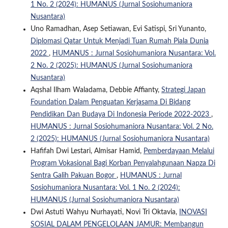
1 No. 2 (2024): HUMANUS (Jurnal Sosiohumaniora
Nusantara)
Uno Ramadhan, Asep Setiawan, Evi Satispi, Sri Yunanto,
Diplomasi Qatar Untuk Menjadi Tuan Rumah Piala Dunia
2022
,
HUMANUS : Jurnal Sosiohumaniora Nusantara: Vol.
2 No. 2 (2025): HUMANUS (Jurnal Sosiohumaniora
Nusantara)
Aqshal Ilham Waladama, Debbie Affianty,
Strategi Japan
Foundation Dalam Penguatan Kerjasama Di Bidang
Pendidikan Dan Budaya Di Indonesia Periode 2022-2023
,
HUMANUS : Jurnal Sosiohumaniora Nusantara: Vol. 2 No.
2 (2025): HUMANUS (Jurnal Sosiohumaniora Nusantara)
Hafifah Dwi Lestari, Almisar Hamid,
Pemberdayaan Melalui
Program Vokasional Bagi Korban Penyalahgunaan Napza Di
Sentra Galih Pakuan Bogor
,
HUMANUS : Jurnal
Sosiohumaniora Nusantara: Vol. 1 No. 2 (2024):
HUMANUS (Jurnal Sosiohumaniora Nusantara)
Dwi Astuti Wahyu Nurhayati, Novi Tri Oktavia,
INOVASI
SOSIAL DALAM PENGELOLAAN JAMUR: Membangun