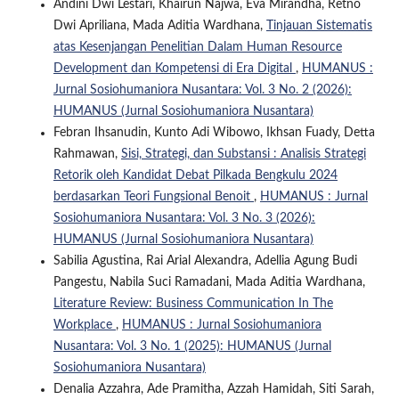
Andini Dwi Lestari, Khairun Najwa, Eva Mirandha, Retno
Dwi Apriliana, Mada Aditia Wardhana,
Tinjauan Sistematis
atas Kesenjangan Penelitian Dalam Human Resource
Development dan Kompetensi di Era Digital
,
HUMANUS :
Jurnal Sosiohumaniora Nusantara: Vol. 3 No. 2 (2026):
HUMANUS (Jurnal Sosiohumaniora Nusantara)
Febran Ihsanudin, Kunto Adi Wibowo, Ikhsan Fuady, Detta
Rahmawan,
Sisi, Strategi, dan Substansi : Analisis Strategi
Retorik oleh Kandidat Debat Pilkada Bengkulu 2024
berdasarkan Teori Fungsional Benoit
,
HUMANUS : Jurnal
Sosiohumaniora Nusantara: Vol. 3 No. 3 (2026):
HUMANUS (Jurnal Sosiohumaniora Nusantara)
Sabilia Agustina, Rai Arial Alexandra, Adellia Agung Budi
Pangestu, Nabila Suci Ramadani, Mada Aditia Wardhana,
Literature Review: Business Communication In The
Workplace
,
HUMANUS : Jurnal Sosiohumaniora
Nusantara: Vol. 3 No. 1 (2025): HUMANUS (Jurnal
Sosiohumaniora Nusantara)
Denalia Azzahra, Ade Pramitha, Azzah Hamidah, Siti Sarah,