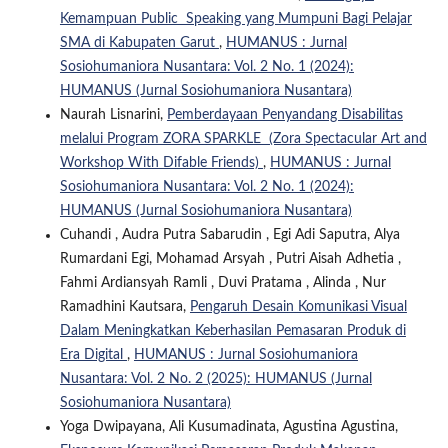
Kemampuan Public Speaking yang Mumpuni Bagi Pelajar
SMA di Kabupaten Garut
,
HUMANUS : Jurnal
Sosiohumaniora Nusantara: Vol. 2 No. 1 (2024):
HUMANUS (Jurnal Sosiohumaniora Nusantara)
Naurah Lisnarini,
Pemberdayaan Penyandang Disabilitas
melalui Program ZORA SPARKLE (Zora Spectacular Art and
Workshop With Difable Friends)
,
HUMANUS : Jurnal
Sosiohumaniora Nusantara: Vol. 2 No. 1 (2024):
HUMANUS (Jurnal Sosiohumaniora Nusantara)
Cuhandi , Audra Putra Sabarudin , Egi Adi Saputra, Alya
Rumardani Egi, Mohamad Arsyah , Putri Aisah Adhetia ,
Fahmi Ardiansyah Ramli , Duvi Pratama , Alinda , Nur
Ramadhini Kautsara,
Pengaruh Desain Komunikasi Visual
Dalam Meningkatkan Keberhasilan Pemasaran Produk di
Era Digital
,
HUMANUS : Jurnal Sosiohumaniora
Nusantara: Vol. 2 No. 2 (2025): HUMANUS (Jurnal
Sosiohumaniora Nusantara)
Yoga Dwipayana, Ali Kusumadinata, Agustina Agustina,