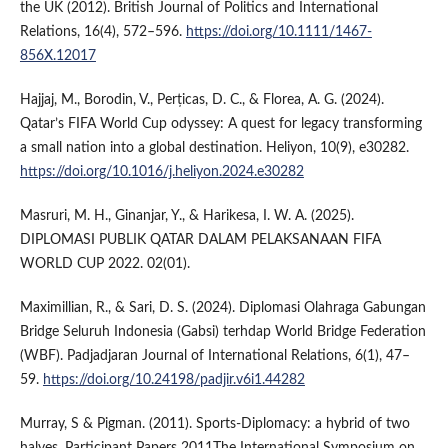
the UK (2012). British Journal of Politics and International
Relations, 16(4), 572–596.
https://doi.org/10.1111/1467-
856X.12017
Hajjaj, M., Borodin, V., Perțicas, D. C., & Florea, A. G. (2024).
Qatar’s FIFA World Cup odyssey: A quest for legacy transforming
a small nation into a global destination. Heliyon, 10(9), e30282.
https://doi.org/10.1016/j.heliyon.2024.e30282
Masruri, M. H., Ginanjar, Y., & Harikesa, I. W. A. (2025).
DIPLOMASI PUBLIK QATAR DALAM PELAKSANAAN FIFA
WORLD CUP 2022. 02(01).
Maximillian, R., & Sari, D. S. (2024). Diplomasi Olahraga Gabungan
Bridge Seluruh Indonesia (Gabsi) terhdap World Bridge Federation
(WBF). Padjadjaran Journal of International Relations, 6(1), 47–
59.
https://doi.org/10.24198/padjir.v6i1.44282
Murray, S & Pigman. (2011). Sports-Diplomacy: a hybrid of two
halves. Participant Papers 2011The International Symposium on