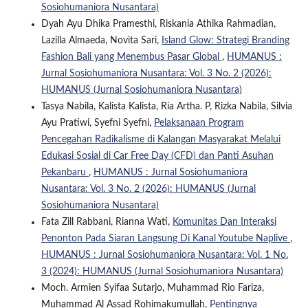
Sosiohumaniora Nusantara)
Dyah Ayu Dhika Pramesthi, Riskania Athika Rahmadian,
Lazilla Almaeda, Novita Sari,
Island Glow: Strategi Branding
Fashion Bali yang Menembus Pasar Global
,
HUMANUS :
Jurnal Sosiohumaniora Nusantara: Vol. 3 No. 2 (2026):
HUMANUS (Jurnal Sosiohumaniora Nusantara)
Tasya Nabila, Kalista Kalista, Ria Artha. P, Rizka Nabila, Silvia
Ayu Pratiwi, Syefni Syefni,
Pelaksanaan Program
Pencegahan Radikalisme di Kalangan Masyarakat Melalui
Edukasi Sosial di Car Free Day (CFD) dan Panti Asuhan
Pekanbaru
,
HUMANUS : Jurnal Sosiohumaniora
Nusantara: Vol. 3 No. 2 (2026): HUMANUS (Jurnal
Sosiohumaniora Nusantara)
Fata Zill Rabbani, Rianna Wati,
Komunitas Dan Interaksi
Penonton Pada Siaran Langsung Di Kanal Youtube Naplive
,
HUMANUS : Jurnal Sosiohumaniora Nusantara: Vol. 1 No.
3 (2024): HUMANUS (Jurnal Sosiohumaniora Nusantara)
Moch. Armien Syifaa Sutarjo, Muhammad Rio Fariza,
Muhammad Al Assad Rohimakumullah,
Pentingnya