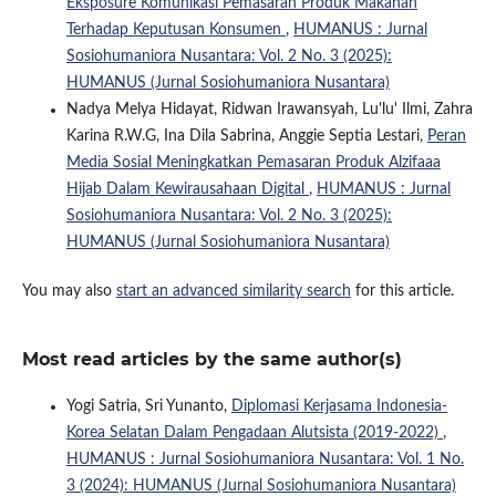
Eksposure Komunikasi Pemasaran Produk Makanan
Terhadap Keputusan Konsumen
,
HUMANUS : Jurnal
Sosiohumaniora Nusantara: Vol. 2 No. 3 (2025):
HUMANUS (Jurnal Sosiohumaniora Nusantara)
Nadya Melya Hidayat, Ridwan Irawansyah, Lu'lu' Ilmi, Zahra
Karina R.W.G, Ina Dila Sabrina, Anggie Septia Lestari,
Peran
Media Sosial Meningkatkan Pemasaran Produk Alzifaaa
Hijab Dalam Kewirausahaan Digital
,
HUMANUS : Jurnal
Sosiohumaniora Nusantara: Vol. 2 No. 3 (2025):
HUMANUS (Jurnal Sosiohumaniora Nusantara)
You may also
start an advanced similarity search
for this article.
Most read articles by the same author(s)
Yogi Satria, Sri Yunanto,
Diplomasi Kerjasama Indonesia-
Korea Selatan Dalam Pengadaan Alutsista (2019-2022)
,
HUMANUS : Jurnal Sosiohumaniora Nusantara: Vol. 1 No.
3 (2024): HUMANUS (Jurnal Sosiohumaniora Nusantara)