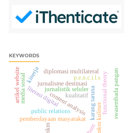
KEYWORDS
kinerja
artikel website
swasembada pangan
diplomasi multilateral
functional theory
media sosial
p.e.n.c.i.l.s
jurnalisme destinasi
literasi digital
karang taruna
jurnalistik seluler
content analysis
kualitatif
umkm kuliner
public relations
pemberdayaan masyarakat
ham
umkm