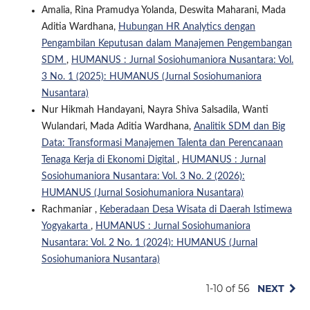
Amalia, Rina Pramudya Yolanda, Deswita Maharani, Mada
Aditia Wardhana,
Hubungan HR Analytics dengan
Pengambilan Keputusan dalam Manajemen Pengembangan
SDM
,
HUMANUS : Jurnal Sosiohumaniora Nusantara: Vol.
3 No. 1 (2025): HUMANUS (Jurnal Sosiohumaniora
Nusantara)
Nur Hikmah Handayani, Nayra Shiva Salsadila, Wanti
Wulandari, Mada Aditia Wardhana,
Analitik SDM dan Big
Data: Transformasi Manajemen Talenta dan Perencanaan
Tenaga Kerja di Ekonomi Digital
,
HUMANUS : Jurnal
Sosiohumaniora Nusantara: Vol. 3 No. 2 (2026):
HUMANUS (Jurnal Sosiohumaniora Nusantara)
Rachmaniar ,
Keberadaan Desa Wisata di Daerah Istimewa
Yogyakarta
,
HUMANUS : Jurnal Sosiohumaniora
Nusantara: Vol. 2 No. 1 (2024): HUMANUS (Jurnal
Sosiohumaniora Nusantara)
1-10 of 56
NEXT