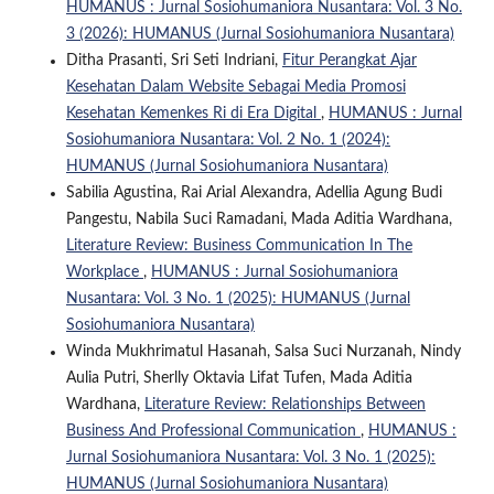
HUMANUS : Jurnal Sosiohumaniora Nusantara: Vol. 3 No.
3 (2026): HUMANUS (Jurnal Sosiohumaniora Nusantara)
Ditha Prasanti, Sri Seti Indriani,
Fitur Perangkat Ajar
Kesehatan Dalam Website Sebagai Media Promosi
Kesehatan Kemenkes Ri di Era Digital
,
HUMANUS : Jurnal
Sosiohumaniora Nusantara: Vol. 2 No. 1 (2024):
HUMANUS (Jurnal Sosiohumaniora Nusantara)
Sabilia Agustina, Rai Arial Alexandra, Adellia Agung Budi
Pangestu, Nabila Suci Ramadani, Mada Aditia Wardhana,
Literature Review: Business Communication In The
Workplace
,
HUMANUS : Jurnal Sosiohumaniora
Nusantara: Vol. 3 No. 1 (2025): HUMANUS (Jurnal
Sosiohumaniora Nusantara)
Winda Mukhrimatul Hasanah, Salsa Suci Nurzanah, Nindy
Aulia Putri, Sherlly Oktavia Lifat Tufen, Mada Aditia
Wardhana,
Literature Review: Relationships Between
Business And Professional Communication
,
HUMANUS :
Jurnal Sosiohumaniora Nusantara: Vol. 3 No. 1 (2025):
HUMANUS (Jurnal Sosiohumaniora Nusantara)