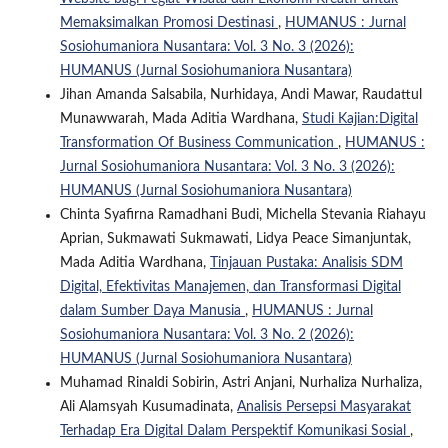
Memaksimalkan Promosi Destinasi
,
HUMANUS : Jurnal
Sosiohumaniora Nusantara: Vol. 3 No. 3 (2026):
HUMANUS (Jurnal Sosiohumaniora Nusantara)
Jihan Amanda Salsabila, Nurhidaya, Andi Mawar, Raudattul
Munawwarah, Mada Aditia Wardhana,
Studi Kajian:Digital
Transformation Of Business Communication
,
HUMANUS :
Jurnal Sosiohumaniora Nusantara: Vol. 3 No. 3 (2026):
HUMANUS (Jurnal Sosiohumaniora Nusantara)
Chinta Syafirna Ramadhani Budi, Michella Stevania Riahayu
Aprian, Sukmawati Sukmawati, Lidya Peace Simanjuntak,
Mada Aditia Wardhana,
Tinjauan Pustaka: Analisis SDM
Digital, Efektivitas Manajemen, dan Transformasi Digital
dalam Sumber Daya Manusia
,
HUMANUS : Jurnal
Sosiohumaniora Nusantara: Vol. 3 No. 2 (2026):
HUMANUS (Jurnal Sosiohumaniora Nusantara)
Muhamad Rinaldi Sobirin, Astri Anjani, Nurhaliza Nurhaliza,
Ali Alamsyah Kusumadinata,
Analisis Persepsi Masyarakat
Terhadap Era Digital Dalam Perspektif Komunikasi Sosial
,