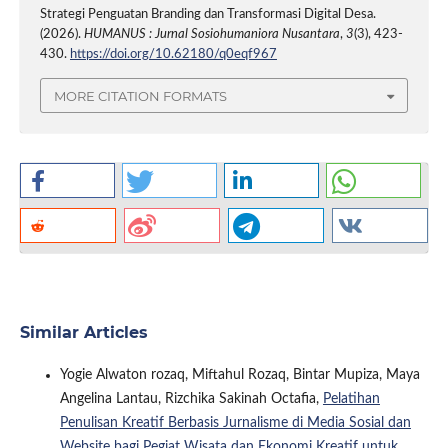
Strategi Penguatan Branding dan Transformasi Digital Desa.
(2026).
HUMANUS : Jurnal Sosiohumaniora Nusantara
,
3
(3), 423-
430.
https://doi.org/10.62180/q0eqf967
MORE CITATION FORMATS
Similar Articles
Yogie Alwaton rozaq, Miftahul Rozaq, Bintar Mupiza, Maya
Angelina Lantau, Rizchika Sakinah Octafia,
Pelatihan
Penulisan Kreatif Berbasis Jurnalisme di Media Sosial dan
Website bagi Pegiat Wisata dan Ekonomi Kreatif untuk