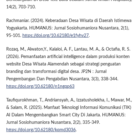
14(2), 703-710.
Rachmaniar. (2024). Keberadaan Desa Wisata di Daerah Istimewa
Yogyakarta. HUMANUS: Jurnal Sosiohumaniora Nusantara, 2(1),
95-101.
https://doi.org/10.62180/e1fyhv27
.
Rozaq, M., Alwaton,Y., Kalaloi, A. F., Lantau, M. A., & Octafia, R. S.
(2026). Pemanfaatan artificial intelligence dalam produksi konten
website Desa Wisata Alamendah sebagai strategi penguatan
branding dan transformasi digital desa. JP2N : Jurnal
Pengembangan Dan Pengabdian Nusantara, 3(3), 338-344.
https://doi.org/10.62180/n1ngqp63
Taufiqurokhman, T., Andriansyah, A., Izzatusholekha, I., Mawar, M.,
& Salam, R. (2025). Manfaat Teknologi Informasi Komunikasi (TIK)
AI Dalam Mengembangkan Smart City Di Jakarta. HUMANUS:
Jurnal Sosiohumaniora Nusantara, 2(2), 335-349.
https://doi.org/10.62180/kqmd3036
.