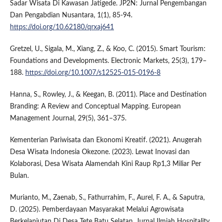
Sadar Wisata Di Kawasan Jatigede. JP2N: Jurnal Pengembangan
Dan Pengabdian Nusantara, 1(1), 85-94.
https://doi.org/10.62180/qrxaj641
Gretzel, U., Sigala, M., Xiang, Z., & Koo, C. (2015). Smart Tourism:
Foundations and Developments. Electronic Markets, 25(3), 179–
188.
https://doi.org/10.1007/s12525-015-0196-8
Hanna, S., Rowley, J., & Keegan, B. (2011). Place and Destination
Branding: A Review and Conceptual Mapping. European
Management Journal, 29(5), 361–375.
Kementerian Pariwisata dan Ekonomi Kreatif. (2021). Anugerah
Desa Wisata Indonesia Okezone. (2023). Lewat Inovasi dan
Kolaborasi, Desa Wisata Alamendah Kini Raup Rp1,3 Miliar Per
Bulan.
Murianto, M., Zaenab, S., Fathurrahim, F., Aurel, F. A., & Saputra,
D. (2025). Pemberdayaan Masyarakat Melalui Agrowisata
Berkelanjutan Di Desa Tete Batu Selatan. Jurnal Ilmiah Hospitality,