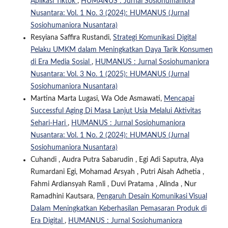
Aplikasi Tiktok
,
HUMANUS : Jurnal Sosiohumaniora
Nusantara: Vol. 1 No. 3 (2024): HUMANUS (Jurnal
Sosiohumaniora Nusantara)
Resyiana Saffira Rustandi,
Strategi Komunikasi Digital
Pelaku UMKM dalam Meningkatkan Daya Tarik Konsumen
di Era Media Sosial
,
HUMANUS : Jurnal Sosiohumaniora
Nusantara: Vol. 3 No. 1 (2025): HUMANUS (Jurnal
Sosiohumaniora Nusantara)
Martina Marta Lugasi, Wa Ode Asmawati,
Mencapai
Successful Aging Di Masa Lanjut Usia Melalui Aktivitas
Sehari-Hari
,
HUMANUS : Jurnal Sosiohumaniora
Nusantara: Vol. 1 No. 2 (2024): HUMANUS (Jurnal
Sosiohumaniora Nusantara)
Cuhandi , Audra Putra Sabarudin , Egi Adi Saputra, Alya
Rumardani Egi, Mohamad Arsyah , Putri Aisah Adhetia ,
Fahmi Ardiansyah Ramli , Duvi Pratama , Alinda , Nur
Ramadhini Kautsara,
Pengaruh Desain Komunikasi Visual
Dalam Meningkatkan Keberhasilan Pemasaran Produk di
Era Digital
,
HUMANUS : Jurnal Sosiohumaniora