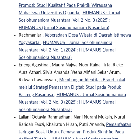
Promosi: Studi Kualitatif Pada Praktik Wirausaha
Mahasiswa Universitas Djuanda
,
HUMANUS : Jurnal
Sosiohumaniora Nusantara: Vol. 2 No. 3 (2025):
HUMANUS (Jurnal Sosiohumaniora Nusantara)
Rachmaniar ,
Keberadaan Desa Wisata di Daerah Istimewa
Yogyakarta
,
HUMANUS : Jurnal Sosiohumaniora
Nusantara: Vol. 2 No. 1 (2024): HUMANUS (Jurnal
Sosiohumaniora Nusantara)
Eneng Agustina , Maura Najwa Noor Raina Tirta, Rieke
Aura Azhari, Silvia Amanda, Yesha Alifiani Sekar Arum,
Ridwan Irawansyah ,
Membangun Identitas Brand Lokal
melalui Strategi Pemasaran Digital: Studi pada Produk
Basreng Rasanusa
,
HUMANUS : Jurnal Sosiohumaniora
Nusantara: Vol. 2 No. 3 (2025): HUMANUS (Jurnal
Sosiohumaniora Nusantara)
Lailani Octavia Rahmadhani, Nani Nurani Muksin, Nurul
Baridah Fauzi, Khairatun Hisan, Putri Ananda,
Pemanfaatan
Jaringan Sosial Untuk Pemasaran Produk Skintific Pada