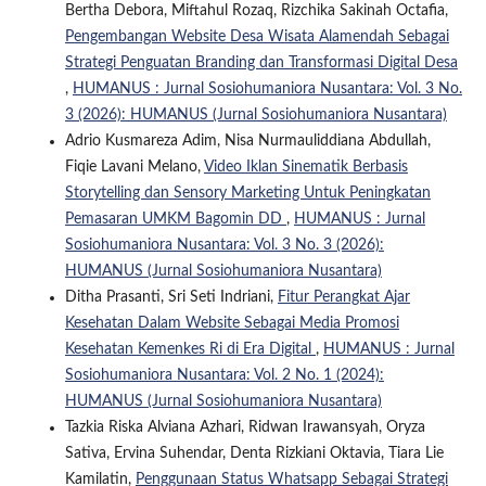
Bertha Debora, Miftahul Rozaq, Rizchika Sakinah Octafia,
Pengembangan Website Desa Wisata Alamendah Sebagai
Strategi Penguatan Branding dan Transformasi Digital Desa
,
HUMANUS : Jurnal Sosiohumaniora Nusantara: Vol. 3 No.
3 (2026): HUMANUS (Jurnal Sosiohumaniora Nusantara)
Adrio Kusmareza Adim, Nisa Nurmauliddiana Abdullah,
Fiqie Lavani Melano,
Video Iklan Sinematik Berbasis
Storytelling dan Sensory Marketing Untuk Peningkatan
Pemasaran UMKM Bagomin DD
,
HUMANUS : Jurnal
Sosiohumaniora Nusantara: Vol. 3 No. 3 (2026):
HUMANUS (Jurnal Sosiohumaniora Nusantara)
Ditha Prasanti, Sri Seti Indriani,
Fitur Perangkat Ajar
Kesehatan Dalam Website Sebagai Media Promosi
Kesehatan Kemenkes Ri di Era Digital
,
HUMANUS : Jurnal
Sosiohumaniora Nusantara: Vol. 2 No. 1 (2024):
HUMANUS (Jurnal Sosiohumaniora Nusantara)
Tazkia Riska Alviana Azhari, Ridwan Irawansyah, Oryza
Sativa, Ervina Suhendar, Denta Rizkiani Oktavia, Tiara Lie
Kamilatin,
Penggunaan Status Whatsapp Sebagai Strategi