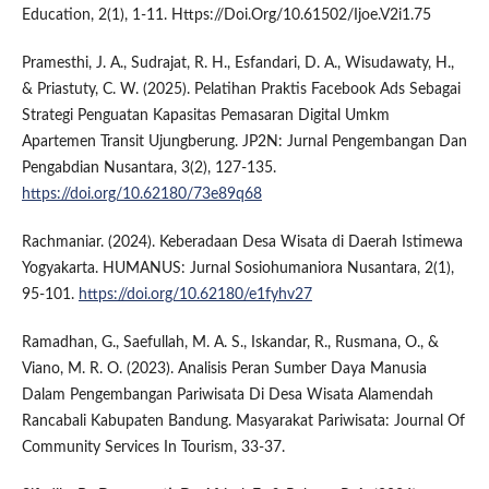
Education, 2(1), 1-11. Https://Doi.Org/10.61502/Ijoe.V2i1.75
Pramesthi, J. A., Sudrajat, R. H., Esfandari, D. A., Wisudawaty, H.,
& Priastuty, C. W. (2025). Pelatihan Praktis Facebook Ads Sebagai
Strategi Penguatan Kapasitas Pemasaran Digital Umkm
Apartemen Transit Ujungberung. JP2N: Jurnal Pengembangan Dan
Pengabdian Nusantara, 3(2), 127-135.
https://doi.org/10.62180/73e89q68
Rachmaniar. (2024). Keberadaan Desa Wisata di Daerah Istimewa
Yogyakarta. HUMANUS: Jurnal Sosiohumaniora Nusantara, 2(1),
95-101.
https://doi.org/10.62180/e1fyhv27
Ramadhan, G., Saefullah, M. A. S., Iskandar, R., Rusmana, O., &
Viano, M. R. O. (2023). Analisis Peran Sumber Daya Manusia
Dalam Pengembangan Pariwisata Di Desa Wisata Alamendah
Rancabali Kabupaten Bandung. Masyarakat Pariwisata: Journal Of
Community Services In Tourism, 33-37.