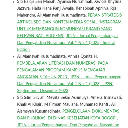
Siti Balqis Sari Manah, Ayunisa Nurrahmah, Xeviola Rhytma
Jazzyra, Haifa Hana Panji Awalia, Rehabibah Apriliya, Rijal
Mahendra, Ali Alamsyah Kusumadinata,
PERAN STRATEGIS
ARTIKEL SEO DAN KONTEN MEDIA SOSIAL INSTAGRAM
UNTUK MEMBANGUN KOMUNIKASI BRAND YANG
RELEVAN BAGI AUDIENS
,
JP2N : Jurnal Pengembangan
Dan Pengabdian Nusantara: Vol. 1 No. 1 (2025): Special
Edition
Ali Alamsyah Kusumadinata, Annisa Qonita H,
PEMBELAJARAN LITERASI DAN NUMERASI PADA
PENGALAMAN PROGRAM KAMPUS MENGAJAR
ANGKATAN 5 TAHUN 2023
,
JP2N : Jurnal Pengembangan
Dan Pengabdian Nusantara: Vol. 1 No. 1 (2023): JP2N:
September - Desember 2023
Siti Silmi Silviah, Meylita Sekar Asrimulya, Amelia Trisnawati,
Khalil Al Khairi, M Firman Maulana, Muhamad Kahfi , Ali
Alamsyah Kusumadinata,
PENGELOLAAN DOKUMENTASI
DAN PUBLIKASI DI DINAS KESEHATAN KOTA BOGOR
,
JP2N : Jurnal Pengembangan Dan Pengabdian Nusantara: