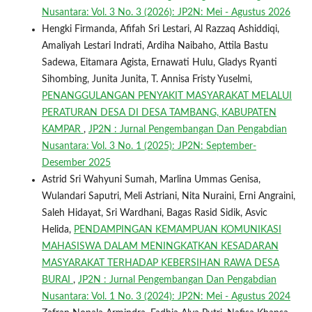
Nusantara: Vol. 3 No. 3 (2026): JP2N: Mei - Agustus 2026
Hengki Firmanda, Afifah Sri Lestari, Al Razzaq Ashiddiqi,
Amaliyah Lestari Indrati, Ardiha Naibaho, Attila Bastu
Sadewa, Eitamara Agista, Ernawati Hulu, Gladys Ryanti
Sihombing, Junita Junita, T. Annisa Fristy Yuselmi,
PENANGGULANGAN PENYAKIT MASYARAKAT MELALUI
PERATURAN DESA DI DESA TAMBANG, KABUPATEN
KAMPAR
,
JP2N : Jurnal Pengembangan Dan Pengabdian
Nusantara: Vol. 3 No. 1 (2025): JP2N: September-
Desember 2025
Astrid Sri Wahyuni Sumah, Marlina Ummas Genisa,
Wulandari Saputri, Meli Astriani, Nita Nuraini, Erni Angraini,
Saleh Hidayat, Sri Wardhani, Bagas Rasid Sidik, Asvic
Helida,
PENDAMPINGAN KEMAMPUAN KOMUNIKASI
MAHASISWA DALAM MENINGKATKAN KESADARAN
MASYARAKAT TERHADAP KEBERSIHAN RAWA DESA
BURAI
,
JP2N : Jurnal Pengembangan Dan Pengabdian
Nusantara: Vol. 1 No. 3 (2024): JP2N: Mei - Agustus 2024