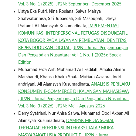
Vol. 3 No. 1 (2025): JP2N: September- Desember 2025
Listya Eka Putri, Nina Rosiana, Salwa Maisya
Shafwatunnisa, Siti Jubaedah, Siti Maspupah, Dheya
Pratami, Ali Alamsyah Kusumadinata,
IMPLEMENTASI
KOMUNIKASI INTERPERSONAL PETUGAS DISDUKCAPIL
KOTA BOGOR PADA LAYANAN PEMBUATAN IDENTITAS
KEPENDUDUKAN DIGITAL
,
JP2N : Jurnal Pengembangan
Dan Pengabdian Nusantara: Vol. 1 No. 1 (2025): Special
Edition
Muhamad Faza Arif, Muhamad Aril Fadilah, Amalia Alimni
Marshandi, Khansa Khaira Shafa Mutiara Azzahra, Indri
andriyani, Ali Alamsyah Kusumadinata,
ANALISIS PERILAKU
KONSUMEN E-COMMERCE DI KALANGAN MAHASISWA
,
JP2N : Jurnal Pengembangan Dan Pengabdian Nusantara:
Vol. 3 No. 3 (2026): JP2N: Mei - Agustus 2026
Derry Syatriani, Nur Anisa Salwa, Muhamad Dodi Akbar, Ali
Alamsyah Kusumadinata,
DAMPAK MEDIA SOSIAL
TERHADAP FREKUENSI INTERAKSI TATAP MUKA
MASYARAKAT USIA PRODUKTIF
,
JP2N : Jurnal