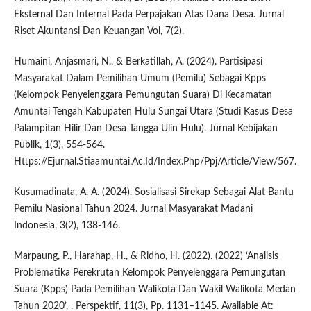
Eksternal Dan Internal Pada Perpajakan Atas Dana Desa. Jurnal
Riset Akuntansi Dan Keuangan Vol, 7(2).
Humaini, Anjasmari, N., & Berkatillah, A. (2024). Partisipasi
Masyarakat Dalam Pemilihan Umum (Pemilu) Sebagai Kpps
(Kelompok Penyelenggara Pemungutan Suara) Di Kecamatan
Amuntai Tengah Kabupaten Hulu Sungai Utara (Studi Kasus Desa
Palampitan Hilir Dan Desa Tangga Ulin Hulu). Jurnal Kebijakan
Publik, 1(3), 554-564.
Https://Ejurnal.Stiaamuntai.Ac.Id/Index.Php/Ppj/Article/View/567.
Kusumadinata, A. A. (2024). Sosialisasi Sirekap Sebagai Alat Bantu
Pemilu Nasional Tahun 2024. Jurnal Masyarakat Madani
Indonesia, 3(2), 138-146.
Marpaung, P., Harahap, H., & Ridho, H. (2022). (2022) ‘Analisis
Problematika Perekrutan Kelompok Penyelenggara Pemungutan
Suara (Kpps) Pada Pemilihan Walikota Dan Wakil Walikota Medan
Tahun 2020’, . Perspektif, 11(3), Pp. 1131–1145. Available At: