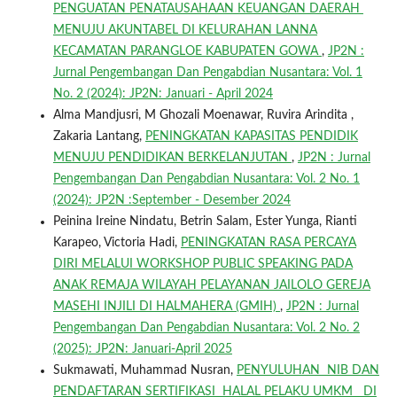
PENGUATAN PENATAUSAHAAN KEUANGAN DAERAH
MENUJU AKUNTABEL DI KELURAHAN LANNA
KECAMATAN PARANGLOE KABUPATEN GOWA
,
JP2N :
Jurnal Pengembangan Dan Pengabdian Nusantara: Vol. 1
No. 2 (2024): JP2N: Januari - April 2024
Alma Mandjusri, M Ghozali Moenawar, Ruvira Arindita ,
Zakaria Lantang,
PENINGKATAN KAPASITAS PENDIDIK
MENUJU PENDIDIKAN BERKELANJUTAN
,
JP2N : Jurnal
Pengembangan Dan Pengabdian Nusantara: Vol. 2 No. 1
(2024): JP2N :September - Desember 2024
Peinina Ireine Nindatu, Betrin Salam, Ester Yunga, Rianti
Karapeo, Victoria Hadi,
PENINGKATAN RASA PERCAYA
DIRI MELALUI WORKSHOP PUBLIC SPEAKING PADA
ANAK REMAJA WILAYAH PELAYANAN JAILOLO GEREJA
MASEHI INJILI DI HALMAHERA (GMIH)
,
JP2N : Jurnal
Pengembangan Dan Pengabdian Nusantara: Vol. 2 No. 2
(2025): JP2N: Januari-April 2025
Sukmawati, Muhammad Nusran,
PENYULUHAN NIB DAN
PENDAFTARAN SERTIFIKASI HALAL PELAKU UMKM DI