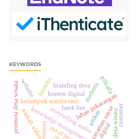
KEYWORDS
pilkada
bumdes
website
promosi desa wisata
students
branding desa
konten digital
lahan pekarangan
kelompok wanita tani
customer
, tanaman sayur
bank btn
knowledge management
storytelling audio
naskah video
desa wisata
umkm
promosi
era digital
ma al jawami
pkk