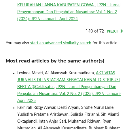
KELURAHAN LANNA KABUPATEN GOWA
,
JP2N : Jurnal
Pengembangan Dan Pengabdian Nusantara: Vol. 1 No. 2
(2024): JP2N: Januari - April 2024
1-10 of 72
NEXT
You may also
start an advanced similarity search
for this article.
Most read articles by the same author(s)
Levinda Melati, Ali Alamsyah Kusumadinata,
AKTIVITAS
JURNALIS DI INSTAGRAM SEBAGAI KANAL DISTRIBUSI
BERITA @Ceklissatu
,
JP2N : Jurnal Pengembangan Dan
Pengabdian Nusantara: Vol. 2 No. 2 (2025): JP2N: Januari-
April 2025
Fakhirah Rizqy Anwar, Desti Aryani, Shofie Nurul Lailie,
Yudistira Pratama Aristiawan, Sulistia Fitrianni, Siti Alianti
Oktapiandi, Intan Anjar Sari, Muhamad Ridwan, Ryan
Muttaqien, Ali Alamsyah Kusumadinata, Ruhimat Ruhimat,