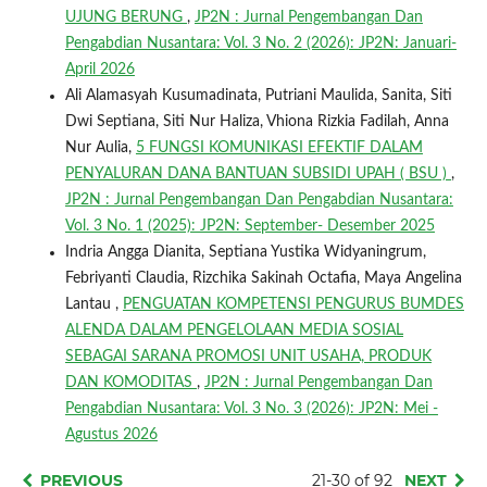
UJUNG BERUNG
,
JP2N : Jurnal Pengembangan Dan
Pengabdian Nusantara: Vol. 3 No. 2 (2026): JP2N: Januari-
April 2026
Ali Alamasyah Kusumadinata, Putriani Maulida, Sanita, Siti
Dwi Septiana, Siti Nur Haliza, Vhiona Rizkia Fadilah, Anna
Nur Aulia,
5 FUNGSI KOMUNIKASI EFEKTIF DALAM
PENYALURAN DANA BANTUAN SUBSIDI UPAH ( BSU )
,
JP2N : Jurnal Pengembangan Dan Pengabdian Nusantara:
Vol. 3 No. 1 (2025): JP2N: September- Desember 2025
Indria Angga Dianita, Septiana Yustika Widyaningrum,
Febriyanti Claudia, Rizchika Sakinah Octafia, Maya Angelina
Lantau ,
PENGUATAN KOMPETENSI PENGURUS BUMDES
ALENDA DALAM PENGELOLAAN MEDIA SOSIAL
SEBAGAI SARANA PROMOSI UNIT USAHA, PRODUK
DAN KOMODITAS
,
JP2N : Jurnal Pengembangan Dan
Pengabdian Nusantara: Vol. 3 No. 3 (2026): JP2N: Mei -
Agustus 2026
PREVIOUS
21-30 of 92
NEXT