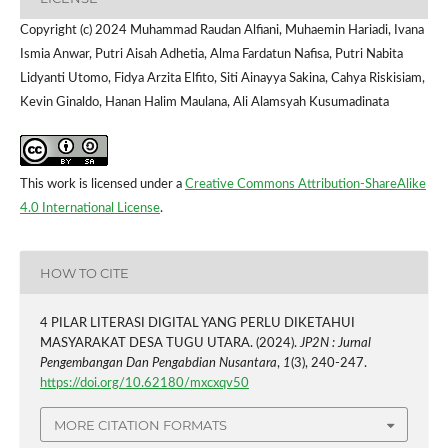
Copyright (c) 2024 Muhammad Raudan Alfiani, Muhaemin Hariadi, Ivana
Ismia Anwar, Putri Aisah Adhetia, Alma Fardatun Nafisa, Putri Nabita
Lidyanti Utomo, Fidya Arzita Elfito, Siti Ainayya Sakina, Cahya Riskisiam,
Kevin Ginaldo, Hanan Halim Maulana, Ali Alamsyah Kusumadinata
This work is licensed under a
Creative Commons Attribution-ShareAlike
4.0 International License
.
HOW TO CITE
4 PILAR LITERASI DIGITAL YANG PERLU DIKETAHUI
MASYARAKAT DESA TUGU UTARA. (2024).
JP2N : Jurnal
Pengembangan Dan Pengabdian Nusantara
,
1
(3), 240-247.
https://doi.org/10.62180/mxcxqv50
MORE CITATION FORMATS