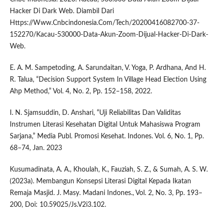
Hacker Di Dark Web. Diambil Dari
Https://Www.Cnbcindonesia.Com/Tech/20200416082700-37-
152270/Kacau-530000-Data-Akun-Zoom-Dijual-Hacker-Di-Dark-
Web.
E. A. M. Sampetoding, A. Sarundaitan, V. Yoga, P. Ardhana, And H.
R. Talua, “Decision Support System In Village Head Election Using
Ahp Method,” Vol. 4, No. 2, Pp. 152–158, 2022.
I. N. Sjamsuddin, D. Anshari, “Uji Reliabilitas Dan Validitas
Instrumen Literasi Kesehatan Digital Untuk Mahasiswa Program
Sarjana,” Media Publ. Promosi Kesehat. Indones. Vol. 6, No. 1, Pp.
68–74, Jan. 2023
Kusumadinata, A. A., Khoulah, K., Fauziah, S. Z., & Sumah, A. S. W.
(2023a). Membangun Konsepsi Literasi Digital Kepada Ikatan
Remaja Masjid. J. Masy. Madani Indones., Vol. 2, No. 3, Pp. 193–
200, Doi: 10.59025/Js.V2i3.102.