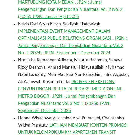
MARTUBUNG KOTA MEDAN
,
JP2N : Jurnal
Pengembangan Dan Pengabdian Nusantara: Vol. 2 No. 2
(2025): JP2N: Januari-April 2025
Kelvin Dwi Atyra Kelvin, Sa'diyah Eladawiyah,
IMPLEMENTASI EVENT MANAGEMENT DALAM
OPTIMALISASI PUBLIC RELATIONS ORGANISASI
,
JP2N :
Jurnal Pengembangan Dan Pengabdian Nusantara: Vol. 2
No. 1 (2024): JP2N :September - Desember 2024
Nur Fatia Ramadhan Adinata, Nia Alia Rachmah, Sanaya
Rizky Deanova, Ahmad Manarul Hidayattullah, Muhamad
Nabil Lazuardy, Moh Maulana Nur Ramadani, Fitra Algustaf,
Ali Alamsyah Kusumadinata,
PROSES SELEKSI DAN
PENYUNTINGAN BERITA DI REDAKSI MEDIA ONLINE
METRO BOGOR
,
JP2N : Jurnal Pengembangan Dan
Pengabdian Nusantara: Vol. 3 No. 1 (2025): JP2N:
September- Desember 2025
Hanna Wisudawaty, Jasmine Alya Pramesthi, Chairunnisa
Widya Priastuty,
LATIHAN MEMBUAT KONTEN PROMOSI
UNTUK KELOMPOK UMKM APARTEMEN TRANSIT