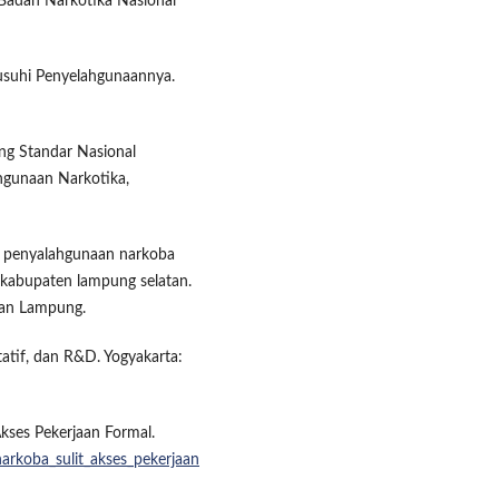
i Badan Narkotika Nasional
Musuhi Penyelahgunaannya.
ng Standar Nasional
ahgunaan Narkotika,
n penyalahgunaan narkoba
kabupaten lampung selatan.
tan Lampung.
tatif, dan R&D. Yogyakarta:
kses Pekerjaan Formal.
arkoba_sulit_akses_pekerjaan