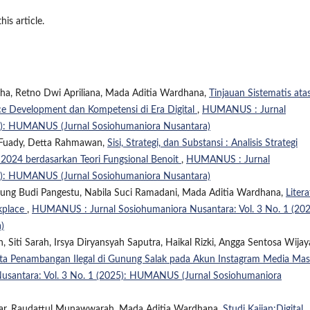
his article.
dha, Retno Dwi Apriliana, Mada Aditia Wardhana,
Tinjauan Sistematis ata
e Development dan Kompetensi di Era Digital
,
HUMANUS : Jurnal
26): HUMANUS (Jurnal Sosiohumaniora Nusantara)
 Fuady, Detta Rahmawan,
Sisi, Strategi, dan Substansi : Analisis Strategi
 2024 berdasarkan Teori Fungsional Benoit
,
HUMANUS : Jurnal
26): HUMANUS (Jurnal Sosiohumaniora Nusantara)
a Agung Budi Pangestu, Nabila Suci Ramadani, Mada Aditia Wardhana,
Liter
kplace
,
HUMANUS : Jurnal Sosiohumaniora Nusantara: Vol. 3 No. 1 (202
)
 Siti Sarah, Irsya Diryansyah Saputra, Haikal Rizki, Angga Sentosa Wijay
ita Penambangan Ilegal di Gunung Salak pada Akun Instagram Media Mas
santara: Vol. 3 No. 1 (2025): HUMANUS (Jurnal Sosiohumaniora
war, Raudattul Munawwarah, Mada Aditia Wardhana,
Studi Kajian:Digital