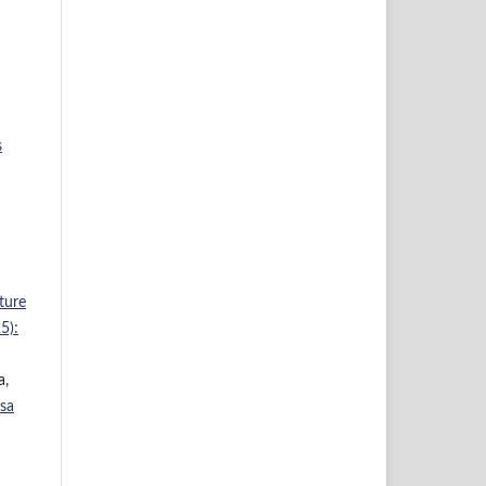
s
ature
5):
a,
sa