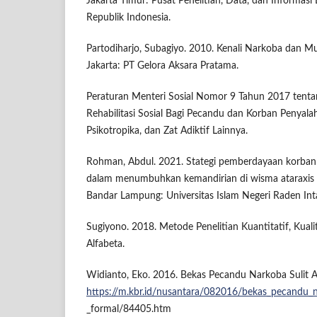
Jakarta Timur: Pusat Penelitian, Data, dan Informas
Republik Indonesia.
Partodiharjo, Subagiyo. 2010. Kenali Narkoba dan 
Jakarta: PT Gelora Aksara Pratama.
Peraturan Menteri Sosial Nomor 9 Tahun 2017 tenta
Rehabilitasi Sosial Bagi Pecandu dan Korban Penyal
Psikotropika, dan Zat Adiktif Lainnya.
Rohman, Abdul. 2021. Stategi pemberdayaan korba
dalam menumbuhkan kemandirian di wisma ataraxis 
Bandar Lampung: Universitas Islam Negeri Raden In
Sugiyono. 2018. Metode Penelitian Kuantitatif, Kuali
Alfabeta.
Widianto, Eko. 2016. Bekas Pecandu Narkoba Sulit A
https://m.kbr.id/nusantara/082016/bekas_pecandu_n
_formal/84405.htm