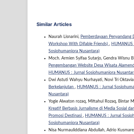
Similar Articles
Naurah Lisnarini,
Pemberdayaan Penyandang Di
Workshop With Difable Friends)
,
HUMANUS : J
Sosiohumaniora Nusantara)
Moch. Armien Syifaa Sutarjo, Gendra Wisnu Bu
Pengembangan Website Desa Wisata Alamendah
HUMANUS : Jurnal Sosiohumaniora Nusantara:
Dwi Astuti Wahyu Nurhayati, Novi Tri Oktavia
Berkelanjutan
,
HUMANUS : Jurnal Sosiohuman
Nusantara)
Yogie Alwaton rozaq, Miftahul Rozaq, Bintar M
Kreatif Berbasis Jurnalisme di Media Sosial 
Promosi Destinasi
,
HUMANUS : Jurnal Sosioh
Sosiohumaniora Nusantara)
Nisa Nurmauliddiana Abdullah, Adrio Kusmare