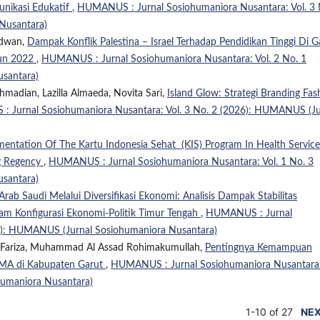
unikasi Edukatif
,
HUMANUS : Jurnal Sosiohumaniora Nusantara: Vol. 3 
Nusantara)
idwan,
Dampak Konflik Palestina – Israel Terhadap Pendidikan Tinggi Di G
hun 2022
,
HUMANUS : Jurnal Sosiohumaniora Nusantara: Vol. 2 No. 1
santara)
madian, Lazilla Almaeda, Novita Sari,
Island Glow: Strategi Branding Fas
 Jurnal Sosiohumaniora Nusantara: Vol. 3 No. 2 (2026): HUMANUS (Ju
entation Of The Kartu Indonesia Sehat (KIS) Program In Health Service
ng Regency
,
HUMANUS : Jurnal Sosiohumaniora Nusantara: Vol. 1 No. 3
santara)
Arab Saudi Melalui Diversifikasi Ekonomi: Analisis Dampak Stabilitas
am Konfigurasi Ekonomi-Politik Timur Tengah
,
HUMANUS : Jurnal
26): HUMANUS (Jurnal Sosiohumaniora Nusantara)
 Fariza, Muhammad Al Assad Rohimakumullah,
Pentingnya Kemampuan
SMA di Kabupaten Garut
,
HUMANUS : Jurnal Sosiohumaniora Nusantara
humaniora Nusantara)
1-10 of 27
NE