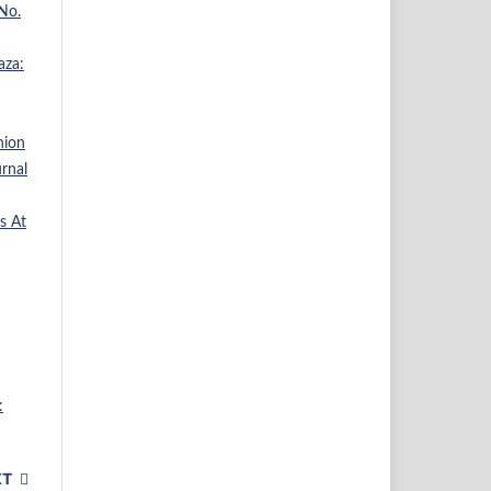
No.
aza:
hion
rnal
s At
:
XT