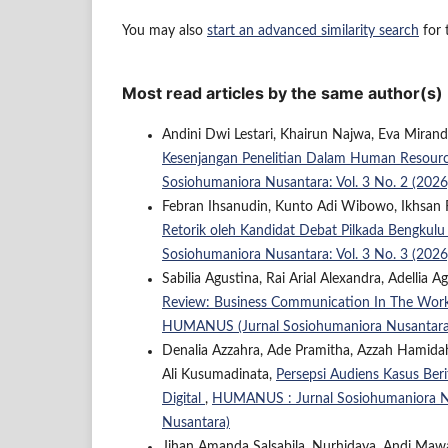
You may also
start an advanced similarity search
for t
Most read articles by the same author(s)
Andini Dwi Lestari, Khairun Najwa, Eva Miran
Kesenjangan Penelitian Dalam Human Resourc
Sosiohumaniora Nusantara: Vol. 3 No. 2 (20
Febran Ihsanudin, Kunto Adi Wibowo, Ikhsan
Retorik oleh Kandidat Debat Pilkada Bengkulu
Sosiohumaniora Nusantara: Vol. 3 No. 3 (20
Sabilia Agustina, Rai Arial Alexandra, Adelli
Review: Business Communication In The Wor
HUMANUS (Jurnal Sosiohumaniora Nusantara
Denalia Azzahra, Ade Pramitha, Azzah Hamidah,
Ali Kusumadinata,
Persepsi Audiens Kasus Ber
Digital
,
HUMANUS : Jurnal Sosiohumaniora Nu
Nusantara)
Jihan Amanda Salsabila, Nurhidaya, Andi Ma