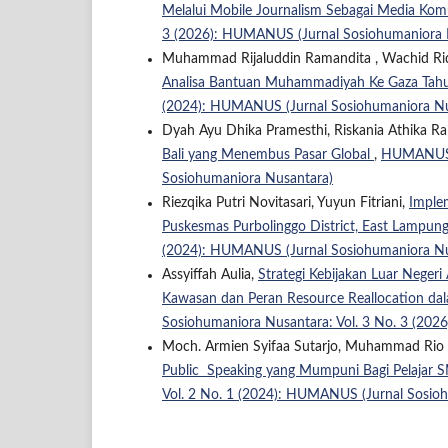
Melalui Mobile Journalism Sebagai Media Kom
3 (2026): HUMANUS (Jurnal Sosiohumaniora 
Muhammad Rijaluddin Ramandita , Wachid R
Analisa Bantuan Muhammadiyah Ke Gaza Ta
(2024): HUMANUS (Jurnal Sosiohumaniora Nu
Dyah Ayu Dhika Pramesthi, Riskania Athika Rah
Bali yang Menembus Pasar Global
,
HUMANUS :
Sosiohumaniora Nusantara)
Riezqika Putri Novitasari, Yuyun Fitriani,
Implem
Puskesmas Purbolinggo District, East Lampu
(2024): HUMANUS (Jurnal Sosiohumaniora Nu
Assyiffah Aulia,
Strategi Kebijakan Luar Negeri 
Kawasan dan Peran Resource Reallocation dal
Sosiohumaniora Nusantara: Vol. 3 No. 3 (20
Moch. Armien Syifaa Sutarjo, Muhammad Rio
Public Speaking yang Mumpuni Bagi Pelajar 
Vol. 2 No. 1 (2024): HUMANUS (Jurnal Sosio