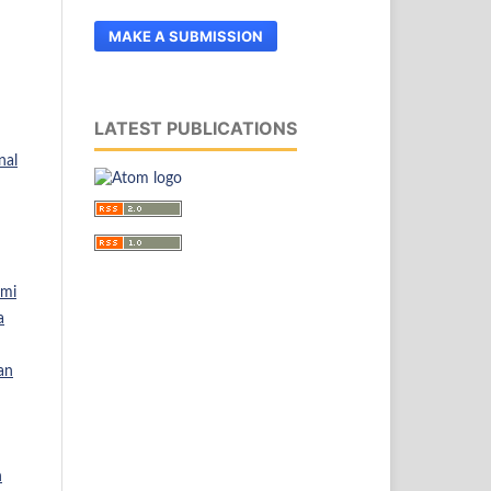
MAKE A SUBMISSION
LATEST PUBLICATIONS
nal
mi
a
an
h