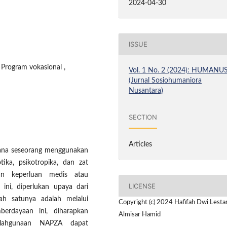
2024-04-30
ISSUE
Program vokasional ,
Vol. 1 No. 2 (2024): HUMANU
(Jurnal Sosiohumaniora
Nusantara)
SECTION
Articles
mana seseorang menggunakan
ika, psikotropika, dan zat
an keperluan medis atau
LICENSE
ini, diperlukan upaya dari
ah satunya adalah melalui
Copyright (c) 2024 Hafifah Dwi Lestar
berdayaan ini, diharapkan
Almisar Hamid
alahgunaan NAPZA dapat