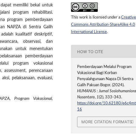
 dapat memiliki bekal untuk
lani program rehabilitasi.
This work is licensed under a
Creative
mana program pemberdayaan
Commons Attribution-ShareAlike 4.0
naan NAPZA di Sentra Galih
International License
.
alah kualitatif deskriptif,
wancara, observasi, dan
nakan untuk menentukan
HOW TO CITE
 pelaksanaan pemberdayaan
alui program vokasional
Pemberdayaan Melalui Program
n, assessment, perencanaan
Vokasional Bagi Korban
aksi, pelaksanaan, evaluasi,
Penyalahgunaan Napza Di Sentra
Galih Pakuan Bogor. (2024).
HUMANUS : Jurnal Sosiohumanior
Nusantara
,
1
(2), 333-343.
APZA, Program Vokasional,
https://doi.org/10.62180/e6c4m
16
MORE CITATION FORMATS