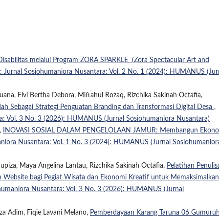
sabilitas melalui Program ZORA SPARKLE (Zora Spectacular Art and
urnal Sosiohumaniora Nusantara: Vol. 2 No. 1 (2024): HUMANUS (Jur
ana, Elvi Bertha Debora, Miftahul Rozaq, Rizchika Sakinah Octafia,
 Sebagai Strategi Penguatan Branding dan Transformasi Digital Desa
,
 Vol. 3 No. 3 (2026): HUMANUS (Jurnal Sosiohumaniora Nusantara)
,
INOVASI SOSIAL DALAM PENGELOLAAN JAMUR: Membangun Ekono
iora Nusantara: Vol. 1 No. 3 (2024): HUMANUS (Jurnal Sosiohumanior
upiza, Maya Angelina Lantau, Rizchika Sakinah Octafia,
Pelatihan Penulis
dan Website bagi Pegiat Wisata dan Ekonomi Kreatif untuk Memaksimalkan
umaniora Nusantara: Vol. 3 No. 3 (2026): HUMANUS (Jurnal
za Adim, Fiqie Lavani Melano,
Pemberdayaan Karang Taruna 06 Gumuru