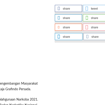
share
tweet
share
share
share
share
share
share
: Pengembangan Masyarakat
aja Grafindo Persada.
yalahgunaan Narkoba 2021.