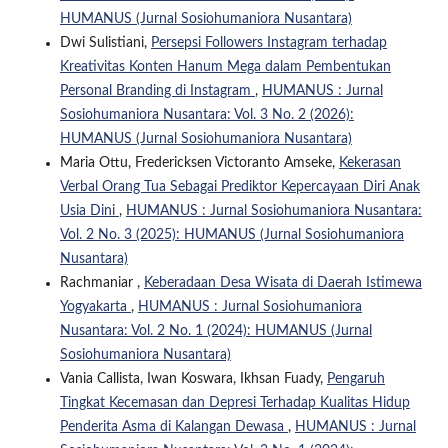
HUMANUS (Jurnal Sosiohumaniora Nusantara)
Dwi Sulistiani,
Persepsi Followers Instagram terhadap
Kreativitas Konten Hanum Mega dalam Pembentukan
Personal Branding di Instagram
,
HUMANUS : Jurnal
Sosiohumaniora Nusantara: Vol. 3 No. 2 (2026):
HUMANUS (Jurnal Sosiohumaniora Nusantara)
Maria Ottu, Fredericksen Victoranto Amseke,
Kekerasan
Verbal Orang Tua Sebagai Prediktor Kepercayaan Diri Anak
Usia Dini
,
HUMANUS : Jurnal Sosiohumaniora Nusantara:
Vol. 2 No. 3 (2025): HUMANUS (Jurnal Sosiohumaniora
Nusantara)
Rachmaniar ,
Keberadaan Desa Wisata di Daerah Istimewa
Yogyakarta
,
HUMANUS : Jurnal Sosiohumaniora
Nusantara: Vol. 2 No. 1 (2024): HUMANUS (Jurnal
Sosiohumaniora Nusantara)
Vania Callista, Iwan Koswara, Ikhsan Fuady,
Pengaruh
Tingkat Kecemasan dan Depresi Terhadap Kualitas Hidup
Penderita Asma di Kalangan Dewasa
,
HUMANUS : Jurnal