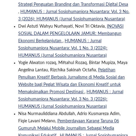
Strategi Penguatan Branding dan Transformasi Digital Desa
,
HUMANUS : Jurnal Sosiohumaniora Nusantara: Vol. 3 No.
3 (2026): HUMANUS (Jurnal Sosiohumaniora Nusantara)
Dwi Astuti Wahyu Nurhayati, Novi Tri Oktavia,
INOVASI
SOSIAL DALAM PENGELOLAAN JAMUR: Membangun
Ekonomi Berkelanjutan
,
HUMANUS : Jurnal
Sosiohumaniora Nusantara: Vol. 1 No. 3 (2024):
HUMANUS (Jurnal Sosiohumaniora Nusantara)
Yogie Alwaton rozaq, Miftahul Rozaq, Bintar Mupiza, Maya
Angelina Lantau, Rizchika Sakinah Octafia,
Pelatihan
Penulisan Kreatif Berbasis Jurnalisme di Media Sosial dan
Website bagi Pegiat Wisata dan Ekonomi Kreatif untuk
Memaksimalkan Promosi Destinasi
,
HUMANUS : Jurnal
Sosiohumaniora Nusantara: Vol. 3 No. 3 (2026):
HUMANUS (Jurnal Sosiohumaniora Nusantara)
Nisa Nurmauliddiana Abdullah, Adrio Kusmareza Adim,
Fiqie Lavani Melano,
Pemberdayaan Karang Taruna 06
Gumuruh Melalui Mobile Journalism Sebagai Media
Komunikasi Edukatif
,
HUMANUS : Jurnal Sosiohumaniora