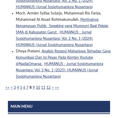
Sosiohumaniora Nusantara: Vol. 2 No. 1 (2024):
HUMANUS (Jurnal Sosiohumaniora Nusantara)
Moch. Armien Syifaa Sutarjo, Muhammad Rio Fariza,
Muhammad Al Assad Rohimakumullah,
Pentingnya
Kemampuan Public Speaking yang Mumpuni Bagi Pelajar
SMA di Kabupaten Garut
,
HUMANUS : Jurnal
Sosiohumaniora Nusantara: Vol. 2 No. 1 (2024):
HUMANUS (Jurnal Sosiohumaniora Nusantara)
Dheya Pratami,
Analisis Resepsi Mahasiswa Terhadap Gaya
Komunikasi Dan Isi Pesan Pada Konten Youtube
@NadiaOmaraa
,
HUMANUS : Jurnal Sosiohumaniora
Nusantara: Vol. 3 No. 1 (2025): HUMANUS (Jurnal
Sosiohumaniora Nusantara)
<<
<
3
4
5
6
7
8
9
10
11
12
>
>>
MAIN MENU