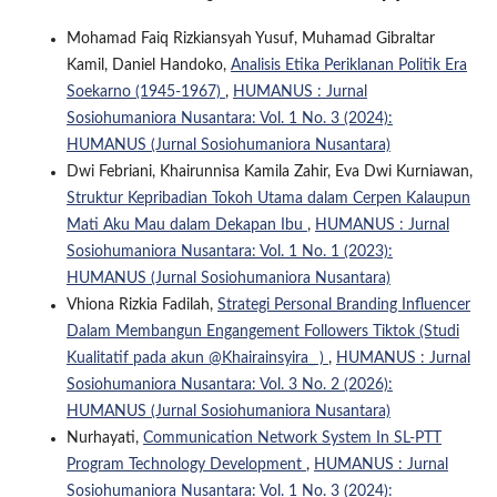
Mohamad Faiq Rizkiansyah Yusuf, Muhamad Gibraltar
Kamil, Daniel Handoko,
Analisis Etika Periklanan Politik Era
Soekarno (1945-1967)
,
HUMANUS : Jurnal
Sosiohumaniora Nusantara: Vol. 1 No. 3 (2024):
HUMANUS (Jurnal Sosiohumaniora Nusantara)
Dwi Febriani, Khairunnisa Kamila Zahir, Eva Dwi Kurniawan,
Struktur Kepribadian Tokoh Utama dalam Cerpen Kalaupun
Mati Aku Mau dalam Dekapan Ibu
,
HUMANUS : Jurnal
Sosiohumaniora Nusantara: Vol. 1 No. 1 (2023):
HUMANUS (Jurnal Sosiohumaniora Nusantara)
Vhiona Rizkia Fadilah,
Strategi Personal Branding Influencer
Dalam Membangun Engangement Followers Tiktok (Studi
Kualitatif pada akun @Khairainsyira_ )
,
HUMANUS : Jurnal
Sosiohumaniora Nusantara: Vol. 3 No. 2 (2026):
HUMANUS (Jurnal Sosiohumaniora Nusantara)
Nurhayati,
Communication Network System In SL-PTT
Program Technology Development
,
HUMANUS : Jurnal
Sosiohumaniora Nusantara: Vol. 1 No. 3 (2024):