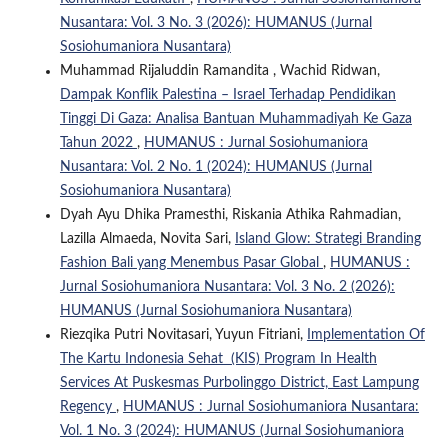
Nusantara: Vol. 3 No. 3 (2026): HUMANUS (Jurnal
Sosiohumaniora Nusantara)
Muhammad Rijaluddin Ramandita , Wachid Ridwan,
Dampak Konflik Palestina – Israel Terhadap Pendidikan
Tinggi Di Gaza: Analisa Bantuan Muhammadiyah Ke Gaza
Tahun 2022
,
HUMANUS : Jurnal Sosiohumaniora
Nusantara: Vol. 2 No. 1 (2024): HUMANUS (Jurnal
Sosiohumaniora Nusantara)
Dyah Ayu Dhika Pramesthi, Riskania Athika Rahmadian,
Lazilla Almaeda, Novita Sari,
Island Glow: Strategi Branding
Fashion Bali yang Menembus Pasar Global
,
HUMANUS :
Jurnal Sosiohumaniora Nusantara: Vol. 3 No. 2 (2026):
HUMANUS (Jurnal Sosiohumaniora Nusantara)
Riezqika Putri Novitasari, Yuyun Fitriani,
Implementation Of
The Kartu Indonesia Sehat (KIS) Program In Health
Services At Puskesmas Purbolinggo District, East Lampung
Regency
,
HUMANUS : Jurnal Sosiohumaniora Nusantara:
Vol. 1 No. 3 (2024): HUMANUS (Jurnal Sosiohumaniora