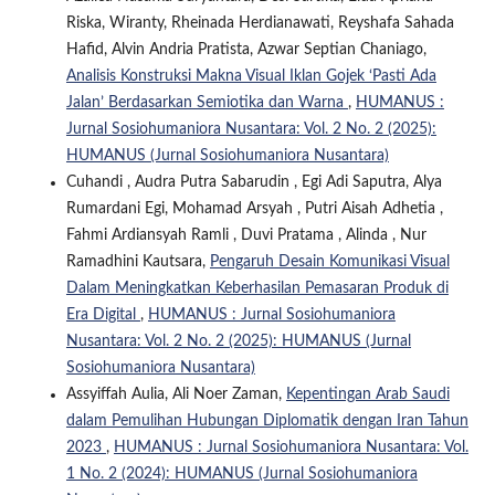
Riska, Wiranty, Rheinada Herdianawati, Reyshafa Sahada
Hafid, ⁠Alvin Andria Pratista, Azwar Septian Chaniago,
Analisis Konstruksi Makna Visual Iklan Gojek ‘Pasti Ada
Jalan’ Berdasarkan Semiotika dan Warna
,
HUMANUS :
Jurnal Sosiohumaniora Nusantara: Vol. 2 No. 2 (2025):
HUMANUS (Jurnal Sosiohumaniora Nusantara)
Cuhandi , Audra Putra Sabarudin , Egi Adi Saputra, Alya
Rumardani Egi, Mohamad Arsyah , Putri Aisah Adhetia ,
Fahmi Ardiansyah Ramli , Duvi Pratama , Alinda , Nur
Ramadhini Kautsara,
Pengaruh Desain Komunikasi Visual
Dalam Meningkatkan Keberhasilan Pemasaran Produk di
Era Digital
,
HUMANUS : Jurnal Sosiohumaniora
Nusantara: Vol. 2 No. 2 (2025): HUMANUS (Jurnal
Sosiohumaniora Nusantara)
Assyiffah Aulia, Ali Noer Zaman,
Kepentingan Arab Saudi
dalam Pemulihan Hubungan Diplomatik dengan Iran Tahun
2023
,
HUMANUS : Jurnal Sosiohumaniora Nusantara: Vol.
1 No. 2 (2024): HUMANUS (Jurnal Sosiohumaniora