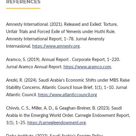
REFERENCES
Amnesty International. (2021). Released and Exiled: Torture,
Unfair Trials and Forced Exile of Yemenis under Huthi Rule.
Amnesty International Report, 1–78. Jurnal Amensty
Internasional.
https://www.amnesty.org
.
Aramco, S. (2019). Annual Report . Corporate Report, 1–220.
Jurnal Aramco Annual Report.
https://www.aramco.com
.
Arezki, R. (2024). Saudi Arabia’s Economic Shifts under MBS Raise
Stability Concerns. Atlantic Council Issue Brief, 1(1), 1–10. Jurnal
Atlantic Council.
https://www.atlanticcouncil.org
Chivvis, C. S., Miller, A. D., & Geaghan-Breiner, B. (2023). Saudi
Arabia in the Emerging World Order. Carnegie Endowment Report,
1(1), 1–25.
https://carnegieendowment.org
.