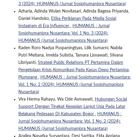
3 (2024): HUMANUS (Jurnal Sosiohumaniora Nusantara)
Azharia, Adinda Wulan Novitasari, Adinda Bagesa Priyanda,
Daniel Handoko,
Etika Periklanan Pada Media Sosial
Instagram di Era Influencer
,
HUMANUS : Jurnal
Sosiohumaniora Nusantara: Vol. 1 No. 3 (2024):
HUMANUS (Jurnal Sosiohumaniora Nusantara)
Raden Roro Nadya Puspaningtyas, Lilik Sumarni, Nabila
Putri Meitana, Imelda Sulistia, Tamara Lisnawati, Silvana
Libriyanti,
Strategi Public Relations PT Pertamina Dalam
Pengelolaan Krisis Komunikasi Pada Kasus Depo Pertamina,
Plumpang
,
HUMANUS : Jurnal Sosiohumaniora Nusantara:
Vol. 1 No. 2 (2024): HUMANUS (Jurnal Sosiohumaniora
Nusantara)
Vira Herma Rahayu, Wa Ode Asmawati,
Hubungan Social
Support Dengan Tingkat Kesepian Lanjut Usia Pada Latar
Belakang Pedesaan Di Kabupaten Bogor
,
HUMANUS :
Jurnal Sosiohumaniora Nusantara: Vol. 1 No. 2 (2024):
HUMANUS (Jurnal Sosiohumaniora Nusantara)
Azallea Nasafka Suryantara, Desi Sartika, Elda Apriana