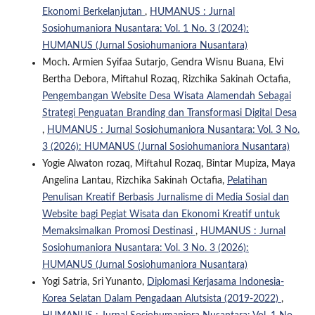
Ekonomi Berkelanjutan
,
HUMANUS : Jurnal
Sosiohumaniora Nusantara: Vol. 1 No. 3 (2024):
HUMANUS (Jurnal Sosiohumaniora Nusantara)
Moch. Armien Syifaa Sutarjo, Gendra Wisnu Buana, Elvi
Bertha Debora, Miftahul Rozaq, Rizchika Sakinah Octafia,
Pengembangan Website Desa Wisata Alamendah Sebagai
Strategi Penguatan Branding dan Transformasi Digital Desa
,
HUMANUS : Jurnal Sosiohumaniora Nusantara: Vol. 3 No.
3 (2026): HUMANUS (Jurnal Sosiohumaniora Nusantara)
Yogie Alwaton rozaq, Miftahul Rozaq, Bintar Mupiza, Maya
Angelina Lantau, Rizchika Sakinah Octafia,
Pelatihan
Penulisan Kreatif Berbasis Jurnalisme di Media Sosial dan
Website bagi Pegiat Wisata dan Ekonomi Kreatif untuk
Memaksimalkan Promosi Destinasi
,
HUMANUS : Jurnal
Sosiohumaniora Nusantara: Vol. 3 No. 3 (2026):
HUMANUS (Jurnal Sosiohumaniora Nusantara)
Yogi Satria, Sri Yunanto,
Diplomasi Kerjasama Indonesia-
Korea Selatan Dalam Pengadaan Alutsista (2019-2022)
,