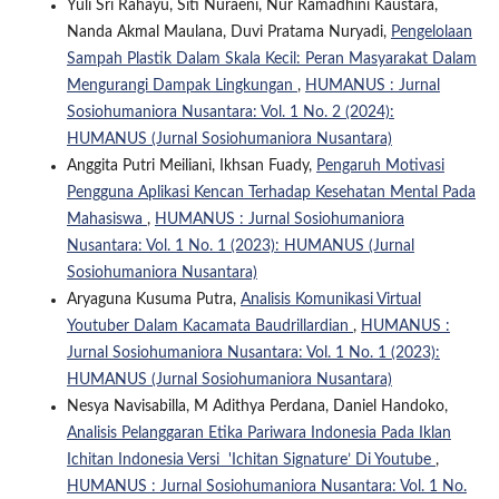
Yuli Sri Rahayu, Siti Nuraeni, Nur Ramadhini Kaustara,
Nanda Akmal Maulana, Duvi Pratama Nuryadi,
Pengelolaan
Sampah Plastik Dalam Skala Kecil: Peran Masyarakat Dalam
Mengurangi Dampak Lingkungan
,
HUMANUS : Jurnal
Sosiohumaniora Nusantara: Vol. 1 No. 2 (2024):
HUMANUS (Jurnal Sosiohumaniora Nusantara)
Anggita Putri Meiliani, Ikhsan Fuady,
Pengaruh Motivasi
Pengguna Aplikasi Kencan Terhadap Kesehatan Mental Pada
Mahasiswa
,
HUMANUS : Jurnal Sosiohumaniora
Nusantara: Vol. 1 No. 1 (2023): HUMANUS (Jurnal
Sosiohumaniora Nusantara)
Aryaguna Kusuma Putra,
Analisis Komunikasi Virtual
Youtuber Dalam Kacamata Baudrillardian
,
HUMANUS :
Jurnal Sosiohumaniora Nusantara: Vol. 1 No. 1 (2023):
HUMANUS (Jurnal Sosiohumaniora Nusantara)
Nesya Navisabilla, M Adithya Perdana, Daniel Handoko,
Analisis Pelanggaran Etika Pariwara Indonesia Pada Iklan
Ichitan Indonesia Versi 'Ichitan Signature’ Di Youtube
,
HUMANUS : Jurnal Sosiohumaniora Nusantara: Vol. 1 No.