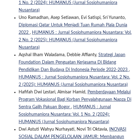
1 No. 2 (2024): HUMANUS (Jurnal Sosiohumaniora
Nusantara)
Uno Ramadhan, Asep Setiawan, Evi Satispi, Sri Yunanto,
Diplomasi Qatar Untuk Menjadi Tuan Rumah Piala Dunia
2022
,
HUMANUS : Jurnal Sosiohumaniora Nusantara: Vol.
2 No. 2 (2025): HUMANUS (Jurnal Sosiohumaniora
Nusantara)
Aqshal Ilham Waladama, Debbie Affianty,
Strategi Japan
Foundation Dalam Penguatan Kerjasama Di Bidang
Pendidikan Dan Budaya Di Indonesia Periode 2022-2023
,
HUMANUS : Jurnal Sosiohumaniora Nusantara: Vol. 2 No.
2 (2025): HUMANUS (Jurnal Sosiohumaniora Nusantara)
Hafifah Dwi Lestari, Almisar Hamid,
Pemberdayaan Melalui
Program Vokasional Bagi Korban Penyalahgunaan Napza Di
Sentra Galih Pakuan Bogor
,
HUMANUS : Jurnal
Sosiohumaniora Nusantara: Vol. 1 No. 2 (2024):
HUMANUS (Jurnal Sosiohumaniora Nusantara)
Dwi Astuti Wahyu Nurhayati, Novi Tri Oktavia,
INOVASI
SOSIAL DALAM PENGELOLAAN JAMUR: Membangun