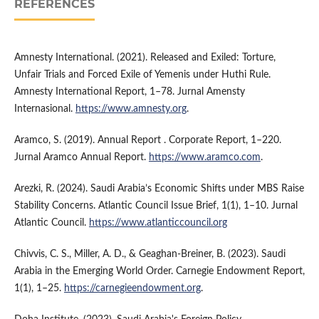
REFERENCES
Amnesty International. (2021). Released and Exiled: Torture,
Unfair Trials and Forced Exile of Yemenis under Huthi Rule.
Amnesty International Report, 1–78. Jurnal Amensty
Internasional.
https://www.amnesty.org
.
Aramco, S. (2019). Annual Report . Corporate Report, 1–220.
Jurnal Aramco Annual Report.
https://www.aramco.com
.
Arezki, R. (2024). Saudi Arabia’s Economic Shifts under MBS Raise
Stability Concerns. Atlantic Council Issue Brief, 1(1), 1–10. Jurnal
Atlantic Council.
https://www.atlanticcouncil.org
Chivvis, C. S., Miller, A. D., & Geaghan-Breiner, B. (2023). Saudi
Arabia in the Emerging World Order. Carnegie Endowment Report,
1(1), 1–25.
https://carnegieendowment.org
.