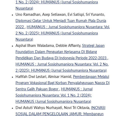
1 No. 2 (2024): HUMANUS (Jurnal Sosiohumaniora
Nusantara)
Uno Ramadhan, Asep Setiawan, Evi Satispi, Sri Yunanto,
Diplomasi Qatar Untuk Menjadi Tuan Rumah Piala Dunia
2022
,
HUMANUS : Jurnal Sosiohumaniora Nusantara: Vol.
2 No. 2 (2025): HUMANUS (Jurnal Sosiohumaniora
Nusantara)
Aqshal Ilham Waladama, Debbie Affianty,
Strategi Japan
Foundation Dalam Penguatan Kerjasama Di Bidang
Pendidikan Dan Budaya Di Indonesia Periode 2022-2023
,
HUMANUS : Jurnal Sosiohumaniora Nusantara: Vol. 2 No.
2 (2025): HUMANUS (Jurnal Sosiohumaniora Nusantara)
Hafifah Dwi Lestari, Almisar Hamid,
Pemberdayaan Melalui
Program Vokasional Bagi Korban Penyalahgunaan Napza Di
Sentra Galih Pakuan Bogor
,
HUMANUS : Jurnal
Sosiohumaniora Nusantara: Vol. 1 No. 2 (2024):
HUMANUS (Jurnal Sosiohumaniora Nusantara)
Dwi Astuti Wahyu Nurhayati, Novi Tri Oktavia,
INOVASI
SOSIAL DALAM PENGELOLAAN JAMUR: Membangun