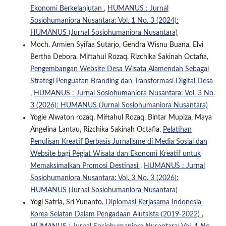
Ekonomi Berkelanjutan
,
HUMANUS : Jurnal
Sosiohumaniora Nusantara: Vol. 1 No. 3 (2024):
HUMANUS (Jurnal Sosiohumaniora Nusantara)
Moch. Armien Syifaa Sutarjo, Gendra Wisnu Buana, Elvi
Bertha Debora, Miftahul Rozaq, Rizchika Sakinah Octafia,
Pengembangan Website Desa Wisata Alamendah Sebagai
Strategi Penguatan Branding dan Transformasi Digital Desa
,
HUMANUS : Jurnal Sosiohumaniora Nusantara: Vol. 3 No.
3 (2026): HUMANUS (Jurnal Sosiohumaniora Nusantara)
Yogie Alwaton rozaq, Miftahul Rozaq, Bintar Mupiza, Maya
Angelina Lantau, Rizchika Sakinah Octafia,
Pelatihan
Penulisan Kreatif Berbasis Jurnalisme di Media Sosial dan
Website bagi Pegiat Wisata dan Ekonomi Kreatif untuk
Memaksimalkan Promosi Destinasi
,
HUMANUS : Jurnal
Sosiohumaniora Nusantara: Vol. 3 No. 3 (2026):
HUMANUS (Jurnal Sosiohumaniora Nusantara)
Yogi Satria, Sri Yunanto,
Diplomasi Kerjasama Indonesia-
Korea Selatan Dalam Pengadaan Alutsista (2019-2022)
,