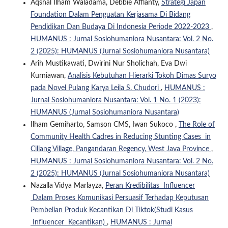
Aqshal Ilham Waladama, Debbie Affianty,
Strategi Japan
Foundation Dalam Penguatan Kerjasama Di Bidang
Pendidikan Dan Budaya Di Indonesia Periode 2022-2023
,
HUMANUS : Jurnal Sosiohumaniora Nusantara: Vol. 2 No.
2 (2025): HUMANUS (Jurnal Sosiohumaniora Nusantara)
Arih Mustikawati, Dwirini Nur Sholichah, Eva Dwi
Kurniawan,
Analisis Kebutuhan Hierarki Tokoh Dimas Suryo
pada Novel Pulang Karya Leila S. Chudori
,
HUMANUS :
Jurnal Sosiohumaniora Nusantara: Vol. 1 No. 1 (2023):
HUMANUS (Jurnal Sosiohumaniora Nusantara)
Ilham Gemiharto, Samson CMS, Iwan Sukoco ,
The Role of
Community Health Cadres in Reducing Stunting Cases in
Ciliang Village, Pangandaran Regency, West Java Province
,
HUMANUS : Jurnal Sosiohumaniora Nusantara: Vol. 2 No.
2 (2025): HUMANUS (Jurnal Sosiohumaniora Nusantara)
Nazalla Vidya Marlayza,
Peran Kredibilitas Influencer
Dalam Proses Komunikasi Persuasif Terhadap Keputusan
Pembelian Produk Kecantikan Di Tiktok(Studi Kasus
Influencer Kecantikan)
,
HUMANUS : Jurnal