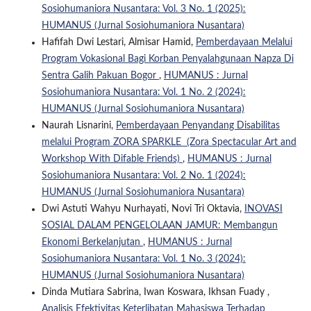
Sosiohumaniora Nusantara: Vol. 3 No. 1 (2025):
HUMANUS (Jurnal Sosiohumaniora Nusantara)
Hafifah Dwi Lestari, Almisar Hamid,
Pemberdayaan Melalui
Program Vokasional Bagi Korban Penyalahgunaan Napza Di
Sentra Galih Pakuan Bogor
,
HUMANUS : Jurnal
Sosiohumaniora Nusantara: Vol. 1 No. 2 (2024):
HUMANUS (Jurnal Sosiohumaniora Nusantara)
Naurah Lisnarini,
Pemberdayaan Penyandang Disabilitas
melalui Program ZORA SPARKLE (Zora Spectacular Art and
Workshop With Difable Friends)
,
HUMANUS : Jurnal
Sosiohumaniora Nusantara: Vol. 2 No. 1 (2024):
HUMANUS (Jurnal Sosiohumaniora Nusantara)
Dwi Astuti Wahyu Nurhayati, Novi Tri Oktavia,
INOVASI
SOSIAL DALAM PENGELOLAAN JAMUR: Membangun
Ekonomi Berkelanjutan
,
HUMANUS : Jurnal
Sosiohumaniora Nusantara: Vol. 1 No. 3 (2024):
HUMANUS (Jurnal Sosiohumaniora Nusantara)
Dinda Mutiara Sabrina, Iwan Koswara, Ikhsan Fuady ,
Analisis Efektivitas Keterlibatan Mahasiswa Terhadap