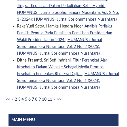
Tingkat Kepuasan Dalam Perkuliahan Kelas Hybrid
,
HUMANUS : Jurnal Sosiohumaniora Nusantara: Vol. 2 No.
1 (2024): HUMANUS (Jurnal Sosiohumaniora Nusantara)
Raka Yudi Setra, Hamka Hendra Noer,
Analisis Perilaku
Pemilih Pemula Pada Pemilihan Pemilihan Presiden dan
Wakil Presiden Tahun 2024
,
HUMANUS : Jurnal
Sosiohumaniora Nusantara: Vol. 2 No. 2 (2025):
HUMANUS (Jurnal Sosiohumaniora Nusantara)
Ditha Prasanti, Sri Seti Indriani,
Fitur Perangkat Ajar
Kesehatan Dalam Website Sebagai Media Promosi
Kesehatan Kemenkes Ri di Era Digital
,
HUMANUS : Jurnal
Sosiohumaniora Nusantara: Vol. 2 No. 1 (2024):
HUMANUS (Jurnal Sosiohumaniora Nusantara)
<<
<
2
3
4
5
6
7
8
9
10
11
>
>>
MAIN MENU