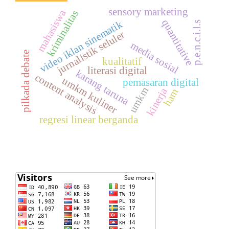
sensory marketing
mahasiswa
kriminalitas
quantitative
video iklan sinematik
p.e.n.c.i.l.s
jurnalistik seluler
media sosial
pilkada debate
kualitatif
literasi digital
karang taruna
content analysis
umkm kuliner
pemasaran digital
umkm
kinerja
ham
regresi linear berganda