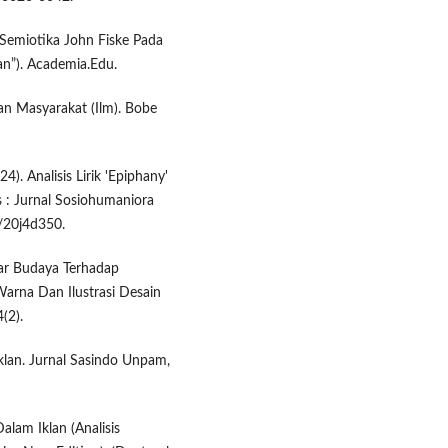
s Semiotika John Fiske Pada
an”). Academia.Edu.
an Masyarakat (Ilm). Bobe
4). Analisis Lirik 'Epiphany'
 : Jurnal Sosiohumaniora
/20j4d350.
tar Budaya Terhadap
arna Dan Ilustrasi Desain
(2).
 Iklan. Jurnal Sasindo Unpam,
lam Iklan (Analisis