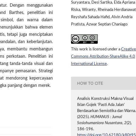
Suryantara, Desi Sartika, Elda Apriana
ratur. Dengan menggunakan
Riska, Wiranty, Rheinada Herdianawat
nd Barthes, penelitian ini
Reyshafa Sahada Hafid, ⁠Alvin Andria
, simbol, dan warna dalam
Pratista, Azwar Septian Chaniago
a menunjukkan bahwa elemen
tis, tetapi juga menciptakan
keandalan, dan keberlanjutan.
alnya, membantu membangun
This work is licensed under a
Creative
s perkotaan. Penelitian ini
Commons Attribution-ShareAlike 4.0
ng tanda-tanda visual dan
International License
.
ampanye pemasaran. Strategi
apat mendorong kepercayaan
HOW TO CITE
ka panjang dengan merek.
Analisis Konstruksi Makna Visual
Iklan Gojek ‘Pasti Ada Jalan’
Berdasarkan Semiotika dan Warna
(2025).
HUMANUS : Jurnal
Sosiohumaniora Nusantara
,
2
(2),
186-196.
https://doi.org/10.62180/k80t9