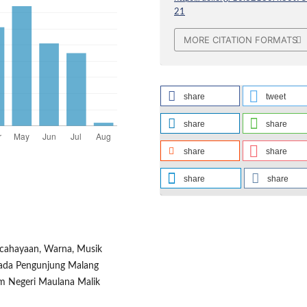
21
MORE CITATION FORMATS
share
tweet
share
share
share
share
share
share
encahayaan, Warna, Musik
Pada Pengunjung Malang
lam Negeri Maulana Malik