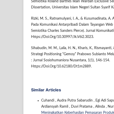
Semiotika Roland Barthes Iklan Wardah Exclusive Ser
Dissertation, Universitas Islam Negeri Sultan Syarif K
Rizki, M. S., Ratnamulyani, I. A., & Kusumadinata, A. A
Pada Komunikasi Antarpribadi Dalam Tayangan Web Ser
Semiotika Charles Sanders Pierce). Jurnal Komunikati
Https://Doi.Org/10.30997/Jk.V6i2.3023.
Sihabudin, M. M., Laila, H. N., Kharis, K., Rismayanti,
Strategi Positioning “Gemoy” Prabowo Subianto Mela
: Jurnal Sosiohumaniora Nusantara, 1(1), 146-154.
Https://Doi.Org/10.62180/Dt1m2889.
Similar Articles
Cuhandi , Audra Putra Sabarudin , Egi Adi Sap
Ardiansyah Ramli , Duvi Pratama , Alinda , Nu
Meningkatkan Keberhasilan Pemasaran Produk 