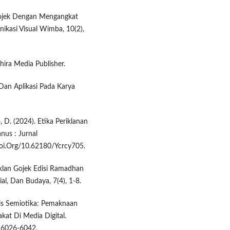
Gojek Dengan Mengangkat
kasi Visual Wimba, 10(2),
hira Media Publisher.
 Dan Aplikasi Pada Karya
, D. (2024). Etika Periklanan
nus : Jurnal
Doi.Org/10.62180/Ycrcy705.
 Iklan Gojek Edisi Ramadhan
ial, Dan Budaya, 7(4), 1-8.
lisis Semiotika: Pemaknaan
kat Di Media Digital.
, 6026-6042.