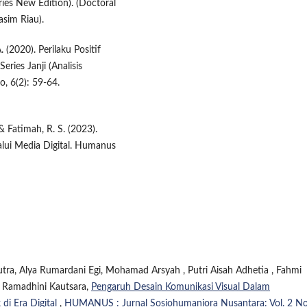
ies New Edition). (Doctoral
asim Riau).
. (2020). Perilaku Positif
ies Janji (Analisis
o, 6(2): 59-64.
 & Fatimah, R. S. (2023).
lui Media Digital. Humanus
utra, Alya Rumardani Egi, Mohamad Arsyah , Putri Aisah Adhetia , Fahmi
r Ramadhini Kautsara,
Pengaruh Desain Komunikasi Visual Dalam
di Era Digital
,
HUMANUS : Jurnal Sosiohumaniora Nusantara: Vol. 2 No