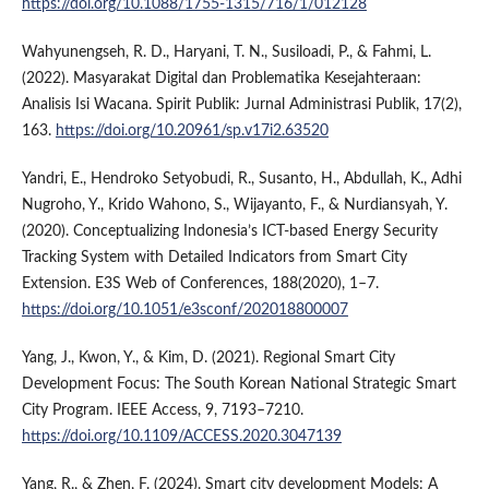
https://doi.org/10.1088/1755-1315/716/1/012128
Wahyunengseh, R. D., Haryani, T. N., Susiloadi, P., & Fahmi, L.
(2022). Masyarakat Digital dan Problematika Kesejahteraan:
Analisis Isi Wacana. Spirit Publik: Jurnal Administrasi Publik, 17(2),
163.
https://doi.org/10.20961/sp.v17i2.63520
Yandri, E., Hendroko Setyobudi, R., Susanto, H., Abdullah, K., Adhi
Nugroho, Y., Krido Wahono, S., Wijayanto, F., & Nurdiansyah, Y.
(2020). Conceptualizing Indonesia’s ICT-based Energy Security
Tracking System with Detailed Indicators from Smart City
Extension. E3S Web of Conferences, 188(2020), 1–7.
https://doi.org/10.1051/e3sconf/202018800007
Yang, J., Kwon, Y., & Kim, D. (2021). Regional Smart City
Development Focus: The South Korean National Strategic Smart
City Program. IEEE Access, 9, 7193–7210.
https://doi.org/10.1109/ACCESS.2020.3047139
Yang, R., & Zhen, F. (2024). Smart city development Models: A