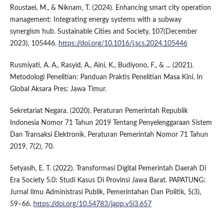
Roustaei, M., & Niknam, T. (2024). Enhancing smart city operation
management: Integrating energy systems with a subway
synergism hub. Sustainable Cities and Society, 107(December
2023), 105446.
https://doi.org/10.1016/j.scs.2024.105446
Rusmiyati, A. A., Rasyid, A., Aini, K., Budiyono, F., & ... (2021).
Metodologi Penelitian: Panduan Praktis Penelitian Masa Kini. In
Global Aksara Pres: Jawa Timur.
Sekretariat Negara. (2020). Peraturan Pemerintah Republik
Indonesia Nomor 71 Tahun 2019 Tentang Penyelenggaraan Sistem
Dan Transaksi Elektronik. Peraturan Pemerintah Nomor 71 Tahun
2019, 7(2), 70.
Setyasih, E. T. (2022). Transformasi Digital Pemerintah Daerah Di
Era Society 5.0: Studi Kasus Di Provinsi Jawa Barat. PAPATUNG:
Jurnal Ilmu Administrasi Publik, Pemerintahan Dan Politik, 5(3),
59–66.
https://doi.org/10.54783/japp.v5i3.657