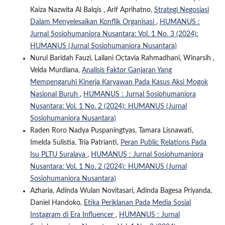
Kaiza Nazwita Al Balqis , Arif Aprihatno,
Strategi Negosiasi
Dalam Menyelesaikan Konflik Organisasi
,
HUMANUS :
Jurnal Sosiohumaniora Nusantara: Vol. 1 No. 3 (2024):
HUMANUS (Jurnal Sosiohumaniora Nusantara)
Nurul Baridah Fauzi, Lailani Octavia Rahmadhani, Winarsih ,
Velda Murdiana,
Analisis Faktor Ganjaran Yang
Mempengaruhi Kinerja Karyawan Pada Kasus Aksi Mogok
Nasional Buruh
,
HUMANUS : Jurnal Sosiohumaniora
Nusantara: Vol. 1 No. 2 (2024): HUMANUS (Jurnal
Sosiohumaniora Nusantara)
Raden Roro Nadya Puspaningtyas, Tamara Lisnawati,
Imelda Sulistia, Tria Patrianti,
Peran Public Relations Pada
Isu PLTU Suralaya
,
HUMANUS : Jurnal Sosiohumaniora
Nusantara: Vol. 1 No. 2 (2024): HUMANUS (Jurnal
Sosiohumaniora Nusantara)
Azharia, Adinda Wulan Novitasari, Adinda Bagesa Priyanda,
Daniel Handoko,
Etika Periklanan Pada Media Sosial
Instagram di Era Influencer
,
HUMANUS : Jurnal