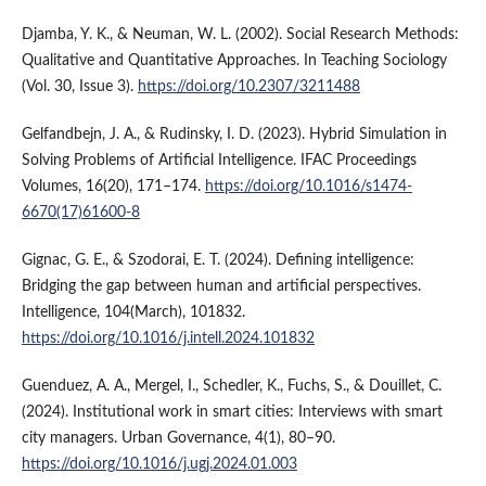
Djamba, Y. K., & Neuman, W. L. (2002). Social Research Methods:
Qualitative and Quantitative Approaches. In Teaching Sociology
(Vol. 30, Issue 3).
https://doi.org/10.2307/3211488
Gelfandbejn, J. A., & Rudinsky, I. D. (2023). Hybrid Simulation in
Solving Problems of Artificial Intelligence. IFAC Proceedings
Volumes, 16(20), 171–174.
https://doi.org/10.1016/s1474-
6670(17)61600-8
Gignac, G. E., & Szodorai, E. T. (2024). Defining intelligence:
Bridging the gap between human and artificial perspectives.
Intelligence, 104(March), 101832.
https://doi.org/10.1016/j.intell.2024.101832
Guenduez, A. A., Mergel, I., Schedler, K., Fuchs, S., & Douillet, C.
(2024). Institutional work in smart cities: Interviews with smart
city managers. Urban Governance, 4(1), 80–90.
https://doi.org/10.1016/j.ugj.2024.01.003