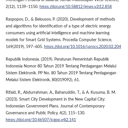
Menengah Pertama di Jakarta. Jurnal Multidisiplin West Science,
2(12), 1139–1150.
https://doi.org/10.58812/jmws.v2i12.858
Raspopov, D., & Belousov, P. (2020). Development of methods
and algorithms for identification of a type of electric energy
consumers using artificial intelligence and machine learning
models for Smart Grid Systems. Procedia Computer Science,
169(2019), 597–605.
https://doi.org/10.1016/j.procs.2020.02.204
Republik Indonesia. (2019). Peraturan Pemerintah Republik
Indonesia Nomor 80 Tahun 2019 Tentang Perdagangan Melalui
Sistem Elektronik. PP No. 80 Tahun 2019 Tentang Perdagangan
Melalui Sistem Elektronik, 80(019092), 61.
Rifaid, R., Abdurrahman, A., Baharuddin, T., & A. Kusuma, B. M.
(2023). Smart City Development in the New Capital City:
Indonesian Government Plans. Journal of Contemporary
Governance and Public Policy, 4(2), 115–130.
https://doi.org/10.46507/jcgpp.v4i2.141