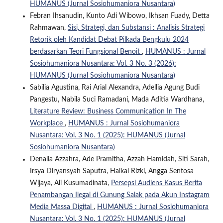
HUMANUS (Jurnal Sosiohumaniora Nusantara)
Febran Ihsanudin, Kunto Adi Wibowo, Ikhsan Fuady, Detta
Rahmawan,
Sisi, Strategi, dan Substansi : Analisis Strategi
Retorik oleh Kandidat Debat Pilkada Bengkulu 2024
berdasarkan Teori Fungsional Benoit
,
HUMANUS : Jurnal
Sosiohumaniora Nusantara: Vol. 3 No. 3 (2026):
HUMANUS (Jurnal Sosiohumaniora Nusantara)
Sabilia Agustina, Rai Arial Alexandra, Adellia Agung Budi
Pangestu, Nabila Suci Ramadani, Mada Aditia Wardhana,
Literature Review: Business Communication In The
Workplace
,
HUMANUS : Jurnal Sosiohumaniora
Nusantara: Vol. 3 No. 1 (2025): HUMANUS (Jurnal
Sosiohumaniora Nusantara)
Denalia Azzahra, Ade Pramitha, Azzah Hamidah, Siti Sarah,
Irsya Diryansyah Saputra, Haikal Rizki, Angga Sentosa
Wijaya, Ali Kusumadinata,
Persepsi Audiens Kasus Berita
Penambangan Ilegal di Gunung Salak pada Akun Instagram
Media Massa Digital
,
HUMANUS : Jurnal Sosiohumaniora
Nusantara: Vol. 3 No. 1 (2025): HUMANUS (Jurnal