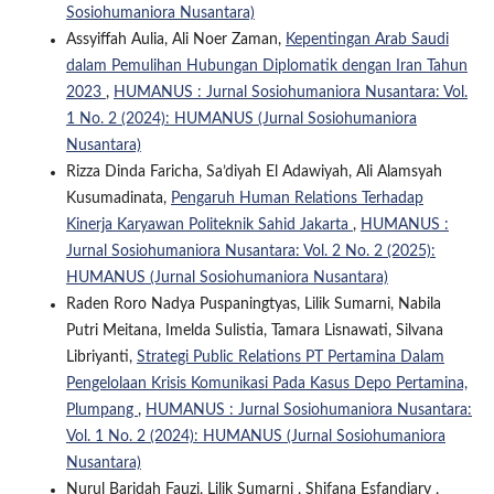
Sosiohumaniora Nusantara)
Assyiffah Aulia, Ali Noer Zaman,
Kepentingan Arab Saudi
dalam Pemulihan Hubungan Diplomatik dengan Iran Tahun
2023
,
HUMANUS : Jurnal Sosiohumaniora Nusantara: Vol.
1 No. 2 (2024): HUMANUS (Jurnal Sosiohumaniora
Nusantara)
Rizza Dinda Faricha, Sa’diyah El Adawiyah, Ali Alamsyah
Kusumadinata,
Pengaruh Human Relations Terhadap
Kinerja Karyawan Politeknik Sahid Jakarta
,
HUMANUS :
Jurnal Sosiohumaniora Nusantara: Vol. 2 No. 2 (2025):
HUMANUS (Jurnal Sosiohumaniora Nusantara)
Raden Roro Nadya Puspaningtyas, Lilik Sumarni, Nabila
Putri Meitana, Imelda Sulistia, Tamara Lisnawati, Silvana
Libriyanti,
Strategi Public Relations PT Pertamina Dalam
Pengelolaan Krisis Komunikasi Pada Kasus Depo Pertamina,
Plumpang
,
HUMANUS : Jurnal Sosiohumaniora Nusantara:
Vol. 1 No. 2 (2024): HUMANUS (Jurnal Sosiohumaniora
Nusantara)
Nurul Baridah Fauzi, Lilik Sumarni , Shifana Esfandiary ,