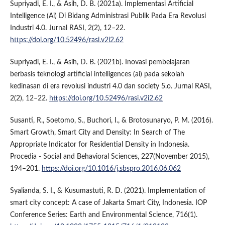
Supriyadi, E. I., & Asih, D. B. (2021a). Implementasi Artificial
Intelligence (Ai) Di Bidang Administrasi Publik Pada Era Revolusi
Industri 4.0. Jurnal RASI, 2(2), 12–22.
https://doi.org/10.52496/rasi.v2i2.62
Supriyadi, E. I., & Asih, D. B. (2021b). Inovasi pembelajaran
berbasis teknologi artificial intelligences (ai) pada sekolah
kedinasan di era revolusi industri 4.0 dan society 5.o. Jurnal RASI,
2(2), 12–22.
https://doi.org/10.52496/rasi.v2i2.62
Susanti, R., Soetomo, S., Buchori, I., & Brotosunaryo, P. M. (2016).
Smart Growth, Smart City and Density: In Search of The
Appropriate Indicator for Residential Density in Indonesia.
Procedia - Social and Behavioral Sciences, 227(November 2015),
194–201.
https://doi.org/10.1016/j.sbspro.2016.06.062
Syalianda, S. I., & Kusumastuti, R. D. (2021). Implementation of
smart city concept: A case of Jakarta Smart City, Indonesia. IOP
Conference Series: Earth and Environmental Science, 716(1).