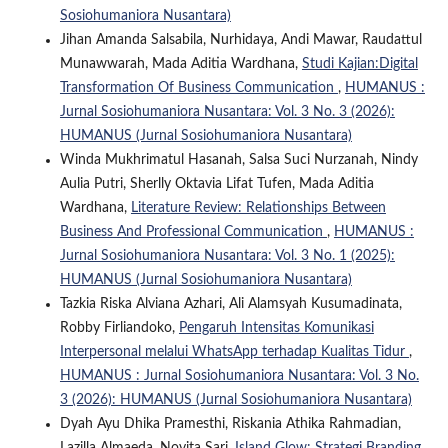
Sosiohumaniora Nusantara)
Jihan Amanda Salsabila, Nurhidaya, Andi Mawar, Raudattul
Munawwarah, Mada Aditia Wardhana,
Studi Kajian:Digital
Transformation Of Business Communication
,
HUMANUS :
Jurnal Sosiohumaniora Nusantara: Vol. 3 No. 3 (2026):
HUMANUS (Jurnal Sosiohumaniora Nusantara)
Winda Mukhrimatul Hasanah, Salsa Suci Nurzanah, Nindy
Aulia Putri, Sherlly Oktavia Lifat Tufen, Mada Aditia
Wardhana,
Literature Review: Relationships Between
Business And Professional Communication
,
HUMANUS :
Jurnal Sosiohumaniora Nusantara: Vol. 3 No. 1 (2025):
HUMANUS (Jurnal Sosiohumaniora Nusantara)
Tazkia Riska Alviana Azhari, Ali Alamsyah Kusumadinata,
Robby Firliandoko,
Pengaruh Intensitas Komunikasi
Interpersonal melalui WhatsApp terhadap Kualitas Tidur
,
HUMANUS : Jurnal Sosiohumaniora Nusantara: Vol. 3 No.
3 (2026): HUMANUS (Jurnal Sosiohumaniora Nusantara)
Dyah Ayu Dhika Pramesthi, Riskania Athika Rahmadian,