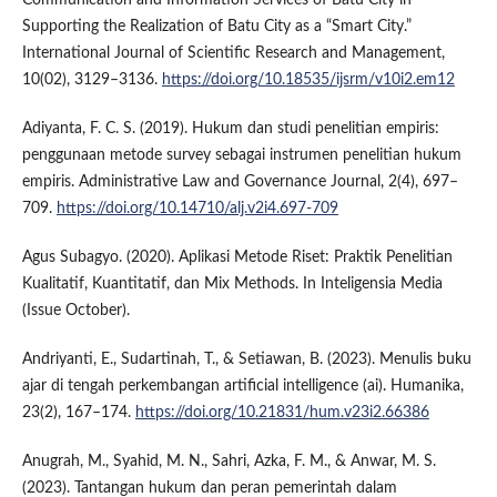
Supporting the Realization of Batu City as a “Smart City.”
International Journal of Scientific Research and Management,
10(02), 3129–3136.
https://doi.org/10.18535/ijsrm/v10i2.em12
Adiyanta, F. C. S. (2019). Hukum dan studi penelitian empiris:
penggunaan metode survey sebagai instrumen penelitian hukum
empiris. Administrative Law and Governance Journal, 2(4), 697–
709.
https://doi.org/10.14710/alj.v2i4.697-709
Agus Subagyo. (2020). Aplikasi Metode Riset: Praktik Penelitian
Kualitatif, Kuantitatif, dan Mix Methods. In Inteligensia Media
(Issue October).
Andriyanti, E., Sudartinah, T., & Setiawan, B. (2023). Menulis buku
ajar di tengah perkembangan artificial intelligence (ai). Humanika,
23(2), 167–174.
https://doi.org/10.21831/hum.v23i2.66386
Anugrah, M., Syahid, M. N., Sahri, Azka, F. M., & Anwar, M. S.
(2023). Tantangan hukum dan peran pemerintah dalam