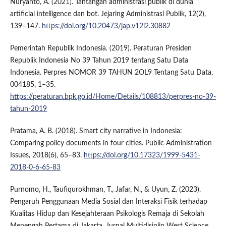
Nuryanto, A. (2021). Tantangan administrasi publik di dunia
artificial intelligence dan bot. Jejaring Administrasi Publik, 12(2),
139–147.
https://doi.org/10.20473/jap.v12i2.30882
Pemerintah Republik Indonesia. (2019). Peraturan Presiden
Republik Indonesia No 39 Tahun 2019 tentang Satu Data
Indonesia. Perpres NOMOR 39 TAHUN 2OL9 Tentang Satu Data,
004185, 1–35.
https://peraturan.bpk.go.id/Home/Details/108813/perpres-no-39-
tahun-2019
Pratama, A. B. (2018). Smart city narrative in Indonesia:
Comparing policy documents in four cities. Public Administration
Issues, 2018(6), 65–83.
https://doi.org/10.17323/1999-5431-
2018-0-6-65-83
Purnomo, H., Taufiqurokhman, T., Jafar, N., & Uyun, Z. (2023).
Pengaruh Penggunaan Media Sosial dan Interaksi Fisik terhadap
Kualitas Hidup dan Kesejahteraan Psikologis Remaja di Sekolah