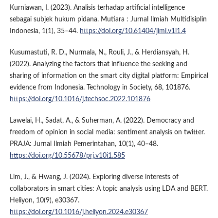
Kurniawan, I. (2023). Analisis terhadap artificial intelligence
sebagai subjek hukum pidana. Mutiara : Jurnal Ilmiah Multidisiplin
Indonesia, 1(1), 35–44.
https://doi.org/10.61404/jimi.v1i1.4
Kusumastuti, R. D., Nurmala, N., Rouli, J., & Herdiansyah, H.
(2022). Analyzing the factors that influence the seeking and
sharing of information on the smart city digital platform: Empirical
evidence from Indonesia. Technology in Society, 68, 101876.
https://doi.org/10.1016/j.techsoc.2022.101876
Lawelai, H., Sadat, A., & Suherman, A. (2022). Democracy and
freedom of opinion in social media: sentiment analysis on twitter.
PRAJA: Jurnal Ilmiah Pemerintahan, 10(1), 40–48.
https://doi.org/10.55678/prj.v10i1.585
Lim, J., & Hwang, J. (2024). Exploring diverse interests of
collaborators in smart cities: A topic analysis using LDA and BERT.
Heliyon, 10(9), e30367.
https://doi.org/10.1016/j.heliyon.2024.e30367