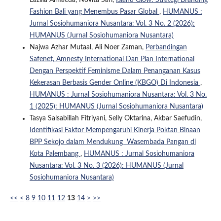
Lazilla Almaeda, Novita Sari,
Island Glow: Strategi Branding
Fashion Bali yang Menembus Pasar Global
,
HUMANUS :
Jurnal Sosiohumaniora Nusantara: Vol. 3 No. 2 (2026):
HUMANUS (Jurnal Sosiohumaniora Nusantara)
Najwa Azhar Mutaal, Ali Noer Zaman,
Perbandingan
Safenet, Amnesty International Dan Plan International
Dengan Perspektif Feminisme Dalam Penanganan Kasus
Kekerasan Berbasis Gender Online (KBGO) Di Indonesia
,
HUMANUS : Jurnal Sosiohumaniora Nusantara: Vol. 3 No.
1 (2025): HUMANUS (Jurnal Sosiohumaniora Nusantara)
Tasya Salsabillah Fitriyani, Selly Oktarina, Akbar Saefudin,
Identifikasi Faktor Mempengaruhi Kinerja Poktan Binaan
BPP Sekojo dalam Mendukung Wasembada Pangan di
Kota Palembang
,
HUMANUS : Jurnal Sosiohumaniora
Nusantara: Vol. 3 No. 3 (2026): HUMANUS (Jurnal
Sosiohumaniora Nusantara)
<<
<
8
9
10
11
12
13
14
>
>>