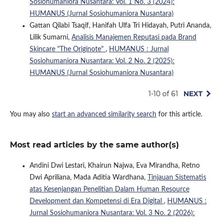
Sosiohumaniora Nusantara: Vol. 1 No. 3 (2024):
HUMANUS (Jurnal Sosiohumaniora Nusantara)
Gattan Qilabi Tsaqif, Hanifah Ulfa Tri Hidayah, Putri Ananda,
Lilik Sumarni,
Analisis Manajemen Reputasi pada Brand
Skincare "The Originote"
,
HUMANUS : Jurnal
Sosiohumaniora Nusantara: Vol. 2 No. 2 (2025):
HUMANUS (Jurnal Sosiohumaniora Nusantara)
1-10 of 61
NEXT
You may also
start an advanced similarity search
for this article.
Most read articles by the same author(s)
Andini Dwi Lestari, Khairun Najwa, Eva Mirandha, Retno
Dwi Apriliana, Mada Aditia Wardhana,
Tinjauan Sistematis
atas Kesenjangan Penelitian Dalam Human Resource
Development dan Kompetensi di Era Digital
,
HUMANUS :
Jurnal Sosiohumaniora Nusantara: Vol. 3 No. 2 (2026):