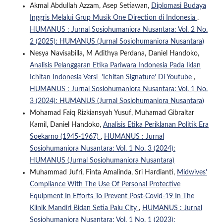
Akmal Abdullah Azzam, Asep Setiawan,
Diplomasi Budaya
Inggris Melalui Grup Musik One Direction di Indonesia
,
HUMANUS : Jurnal Sosiohumaniora Nusantara: Vol. 2 No.
2 (2025): HUMANUS (Jurnal Sosiohumaniora Nusantara)
Nesya Navisabilla, M Adithya Perdana, Daniel Handoko,
Analisis Pelanggaran Etika Pariwara Indonesia Pada Iklan
Ichitan Indonesia Versi 'Ichitan Signature’ Di Youtube
,
HUMANUS : Jurnal Sosiohumaniora Nusantara: Vol. 1 No.
3 (2024): HUMANUS (Jurnal Sosiohumaniora Nusantara)
Mohamad Faiq Rizkiansyah Yusuf, Muhamad Gibraltar
Kamil, Daniel Handoko,
Analisis Etika Periklanan Politik Era
Soekarno (1945-1967)
,
HUMANUS : Jurnal
Sosiohumaniora Nusantara: Vol. 1 No. 3 (2024):
HUMANUS (Jurnal Sosiohumaniora Nusantara)
Muhammad Jufri, Finta Amalinda, Sri Hardianti,
Midwives'
Compliance With The Use Of Personal Protective
Equipment In Efforts To Prevent Post-Covid-19 In The
Klinik Mandiri Bidan Setia Palu City
,
HUMANUS : Jurnal
Sosiohumaniora Nusantara: Vol. 1 No. 1 (2023):