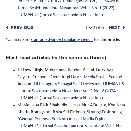
Imperfect: Karir, Cinta & Timbangan (2019)
,
HUMANUS :
Jurnal Sosiohumaniora Nusantara: Vol. 1 No. 1 (2023):
HUMANUS (Jurnal Sosiohumaniora Nusantara)
PREVIOUS
11-20 of 61
NEXT
You may also
start an advanced similarity search
for this article.
Most read articles by the same author(s)
Tri Dewi Bilqis, Muhammad Raudan Alfiani, Futry Ayu
Gayatri, Cuhandi,
Dramaturgi Dalam Media Sosial: Second
Account Di Instagram Sebagai Self Disclosure
,
HUMANUS
: Jurnal Sosiohumaniora Nusantara: Vol. 1 No. 2 (2024):
HUMANUS (Jurnal Sosiohumaniora Nusantara)
M. Maulana Rizik Sihabudin, Helwa Nur Alfa Laila, Kharisma
Kharis, Rismayanti, Riska Siti Fatimah,
Strategi Positioning
“Gemoy” Prabowo Subianto melalui Media Digital
,
HUMANUS : Jurnal Sosiohumaniora Nusantara: Vol. 1 No.