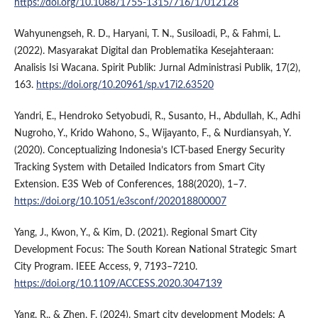
https://doi.org/10.1088/1755-1315/716/1/012128
Wahyunengseh, R. D., Haryani, T. N., Susiloadi, P., & Fahmi, L.
(2022). Masyarakat Digital dan Problematika Kesejahteraan:
Analisis Isi Wacana. Spirit Publik: Jurnal Administrasi Publik, 17(2),
163.
https://doi.org/10.20961/sp.v17i2.63520
Yandri, E., Hendroko Setyobudi, R., Susanto, H., Abdullah, K., Adhi
Nugroho, Y., Krido Wahono, S., Wijayanto, F., & Nurdiansyah, Y.
(2020). Conceptualizing Indonesia’s ICT-based Energy Security
Tracking System with Detailed Indicators from Smart City
Extension. E3S Web of Conferences, 188(2020), 1–7.
https://doi.org/10.1051/e3sconf/202018800007
Yang, J., Kwon, Y., & Kim, D. (2021). Regional Smart City
Development Focus: The South Korean National Strategic Smart
City Program. IEEE Access, 9, 7193–7210.
https://doi.org/10.1109/ACCESS.2020.3047139
Yang, R., & Zhen, F. (2024). Smart city development Models: A