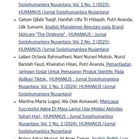
Sosiohumaniora Nusantara: Vol. 1 No. 1 (2023):
HUMANUS (Jurnal Sosiohumaniora Nusantara)
Gattan Qilabi Tsaqif, Hanifah Ulfa Tri Hidayah, Putri Ananda,
Lilik Sumarni,
Analisis Manajemen Reputasi pada Brand
Skincare "The Originote"
,
HUMANUS : Jurnal
Sosiohumaniora Nusantara: Vol. 2 No. 2 (2025):
HUMANUS (Jurnal Sosiohumaniora Nusantara)
Lailani Octavia Rahmadhani, Nani Nurani Muksin, Nurul
Baridah Fauzi, Khairatun Hisan, Putri Ananda,
Pemanfaatan
Jaringan Sosial Untuk Pemasaran Produk Skintific Pada
Aplikasi Tiktok
,
HUMANUS : Jurnal Sosiohumaniora
Nusantara: Vol. 1 No. 3 (2024): HUMANUS (Jurnal
Sosiohumaniora Nusantara)
Martina Marta Lugasi, Wa Ode Asmawati,
Mencapai
Successful Aging Di Masa Lanjut Usia Melalui Aktivitas
Sehari-Hari
,
HUMANUS : Jurnal Sosiohumaniora
Nusantara: Vol. 1 No. 2 (2024): HUMANUS (Jurnal
Sosiohumaniora Nusantara)