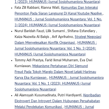
1 (2023): HUMANUS (Jurnal Sosiohumaniora Nusantara)
Fata Zill Rabbani, Rianna Wati,
Komunitas Dan Interaksi
Penonton Pada Siaran Langsung Di Kanal Youtube Naplive
,
HUMANUS : Jurnal Sosiohumaniora Nusantara: Vol. 1 No.
3 (2024): HUMANUS (Jurnal Sosiohumaniora Nusantara)
Nurul Baridah Fauzi, Lilik Sumarni , Shifana Esfandiary ,
Kaiza Nazwita Al Balqis , Arif Aprihatno,
Strategi Negosiasi
Dalam Menyelesaikan Konflik Organisasi
,
HUMANUS :
Jurnal Sosiohumaniora Nusantara: Vol. 1 No. 3 (2024):
HUMANUS (Jurnal Sosiohumaniora Nusantara)
Tommy Adi Prastya, Farid Ikmal Muharram, Eva Dwi
Kurniawan,
Mekanisme Pertahanan Diri Sigmund
Freud Pada Tokoh Margio Dalam Novel Lelaki Harimau
Karya Eka Kurniawan
,
HUMANUS : Jurnal Sosiohumaniora
Nusantara: Vol. 1 No. 1 (2023): HUMANUS (Jurnal
Sosiohumaniora Nusantara)
Ali Alamsyah Kusumadinata, Putri Hardiyanti,
Kepribadian
Ekstrovert Dan Introvert Dalam Hubungan Persahabatan
Melalui Pendekatan Komunikasi
,
HUMANUS : Jurnal