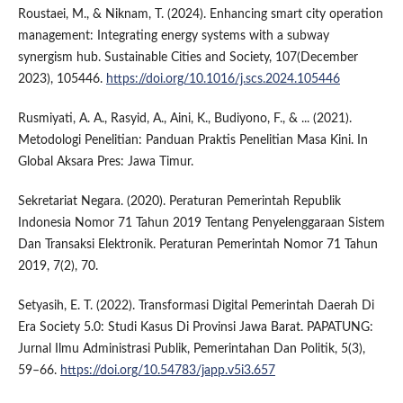
Roustaei, M., & Niknam, T. (2024). Enhancing smart city operation
management: Integrating energy systems with a subway
synergism hub. Sustainable Cities and Society, 107(December
2023), 105446.
https://doi.org/10.1016/j.scs.2024.105446
Rusmiyati, A. A., Rasyid, A., Aini, K., Budiyono, F., & ... (2021).
Metodologi Penelitian: Panduan Praktis Penelitian Masa Kini. In
Global Aksara Pres: Jawa Timur.
Sekretariat Negara. (2020). Peraturan Pemerintah Republik
Indonesia Nomor 71 Tahun 2019 Tentang Penyelenggaraan Sistem
Dan Transaksi Elektronik. Peraturan Pemerintah Nomor 71 Tahun
2019, 7(2), 70.
Setyasih, E. T. (2022). Transformasi Digital Pemerintah Daerah Di
Era Society 5.0: Studi Kasus Di Provinsi Jawa Barat. PAPATUNG:
Jurnal Ilmu Administrasi Publik, Pemerintahan Dan Politik, 5(3),
59–66.
https://doi.org/10.54783/japp.v5i3.657