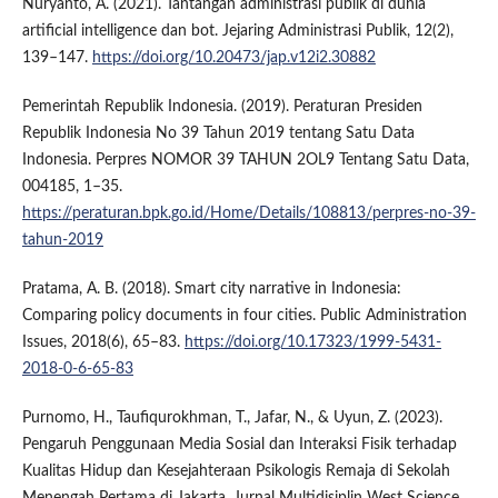
Nuryanto, A. (2021). Tantangan administrasi publik di dunia
artificial intelligence dan bot. Jejaring Administrasi Publik, 12(2),
139–147.
https://doi.org/10.20473/jap.v12i2.30882
Pemerintah Republik Indonesia. (2019). Peraturan Presiden
Republik Indonesia No 39 Tahun 2019 tentang Satu Data
Indonesia. Perpres NOMOR 39 TAHUN 2OL9 Tentang Satu Data,
004185, 1–35.
https://peraturan.bpk.go.id/Home/Details/108813/perpres-no-39-
tahun-2019
Pratama, A. B. (2018). Smart city narrative in Indonesia:
Comparing policy documents in four cities. Public Administration
Issues, 2018(6), 65–83.
https://doi.org/10.17323/1999-5431-
2018-0-6-65-83
Purnomo, H., Taufiqurokhman, T., Jafar, N., & Uyun, Z. (2023).
Pengaruh Penggunaan Media Sosial dan Interaksi Fisik terhadap
Kualitas Hidup dan Kesejahteraan Psikologis Remaja di Sekolah