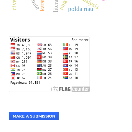
umkm
polda riau
MAKE A SUBMISSION