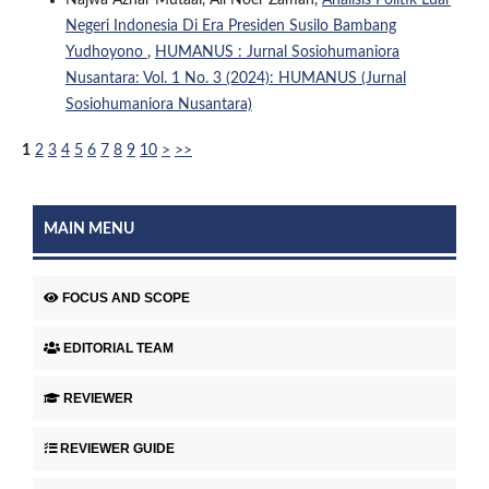
Najwa Azhar Mutaal, Ali Noer Zaman,
Analisis Politik Luar
Negeri Indonesia Di Era Presiden Susilo Bambang
Yudhoyono
,
HUMANUS : Jurnal Sosiohumaniora
Nusantara: Vol. 1 No. 3 (2024): HUMANUS (Jurnal
Sosiohumaniora Nusantara)
1
2
3
4
5
6
7
8
9
10
>
>>
MAIN MENU
FOCUS AND SCOPE
EDITORIAL TEAM
REVIEWER
REVIEWER GUIDE