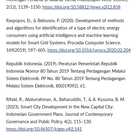
Menengah Pertama di Jakarta. Jurnal Multidisiplin West Science,
2(12), 1139–1150.
https://doi.org/10.58812/jmws.v2i12.858
Raspopov, D., & Belousov, P. (2020). Development of methods
and algorithms for identification of a type of electric energy
consumers using artificial intelligence and machine learning
models for Smart Grid Systems. Procedia Computer Science,
169(2019), 597–605.
https://doi.org/10.1016/j.procs.2020.02.204
Republik Indonesia. (2019). Peraturan Pemerintah Republik
Indonesia Nomor 80 Tahun 2019 Tentang Perdagangan Melalui
Sistem Elektronik. PP No. 80 Tahun 2019 Tentang Perdagangan
Melalui Sistem Elektronik, 80(019092), 61.
Rifaid, R., Abdurrahman, A., Baharuddin, T., & A. Kusuma, B. M.
(2023). Smart City Development in the New Capital City:
Indonesian Government Plans. Journal of Contemporary
Governance and Public Policy, 4(2), 115–130.
https://doi.org/10.46507/jcgpp.v4i2.141