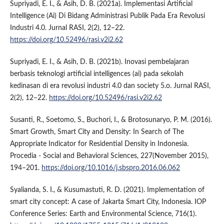
Supriyadi, E. I., & Asih, D. B. (2021a). Implementasi Artificial
Intelligence (Ai) Di Bidang Administrasi Publik Pada Era Revolusi
Industri 4.0. Jurnal RASI, 2(2), 12–22.
https://doi.org/10.52496/rasi.v2i2.62
Supriyadi, E. I., & Asih, D. B. (2021b). Inovasi pembelajaran
berbasis teknologi artificial intelligences (ai) pada sekolah
kedinasan di era revolusi industri 4.0 dan society 5.o. Jurnal RASI,
2(2), 12–22.
https://doi.org/10.52496/rasi.v2i2.62
Susanti, R., Soetomo, S., Buchori, I., & Brotosunaryo, P. M. (2016).
Smart Growth, Smart City and Density: In Search of The
Appropriate Indicator for Residential Density in Indonesia.
Procedia - Social and Behavioral Sciences, 227(November 2015),
194–201.
https://doi.org/10.1016/j.sbspro.2016.06.062
Syalianda, S. I., & Kusumastuti, R. D. (2021). Implementation of
smart city concept: A case of Jakarta Smart City, Indonesia. IOP
Conference Series: Earth and Environmental Science, 716(1).