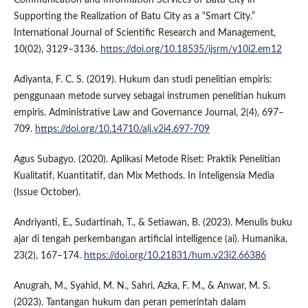
Supporting the Realization of Batu City as a “Smart City.”
International Journal of Scientific Research and Management,
10(02), 3129–3136.
https://doi.org/10.18535/ijsrm/v10i2.em12
Adiyanta, F. C. S. (2019). Hukum dan studi penelitian empiris:
penggunaan metode survey sebagai instrumen penelitian hukum
empiris. Administrative Law and Governance Journal, 2(4), 697–
709.
https://doi.org/10.14710/alj.v2i4.697-709
Agus Subagyo. (2020). Aplikasi Metode Riset: Praktik Penelitian
Kualitatif, Kuantitatif, dan Mix Methods. In Inteligensia Media
(Issue October).
Andriyanti, E., Sudartinah, T., & Setiawan, B. (2023). Menulis buku
ajar di tengah perkembangan artificial intelligence (ai). Humanika,
23(2), 167–174.
https://doi.org/10.21831/hum.v23i2.66386
Anugrah, M., Syahid, M. N., Sahri, Azka, F. M., & Anwar, M. S.
(2023). Tantangan hukum dan peran pemerintah dalam