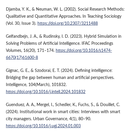
Djamba, Y. K., & Neuman, W. L. (2002). Social Research Methods:
Qualitative and Quantitative Approaches. In Teaching Sociology
(Vol. 30, Issue 3).
https://doi.org/10.2307/3211488
Gelfandbejn, J. A., & Rudinsky, I. D. (2023). Hybrid Simulation in
Solving Problems of Artificial Intelligence. IFAC Proceedings
Volumes, 16(20), 171–174.
https://doi.org/10.1016/s1474-
6670(17)61600-8
Gignac, G. E., & Szodorai, E. T. (2024). Defining intelligence:
Bridging the gap between human and artificial perspectives.
Intelligence, 104(March), 101832.
https://doi.org/10.1016/j.intell.2024.101832
Guenduez, A. A., Mergel, I., Schedler, K., Fuchs, S., & Douillet, C.
(2024). Institutional work in smart cities: Interviews with smart
city managers. Urban Governance, 4(1), 80–90.
https://doi.org/10.1016/j.ugj.2024.01.003