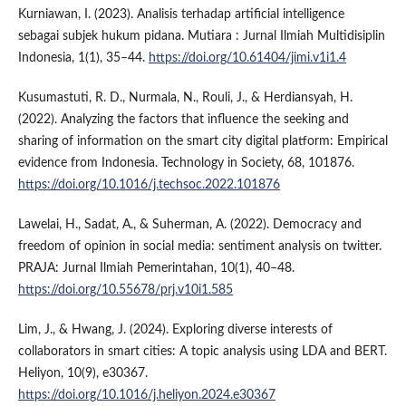
Kurniawan, I. (2023). Analisis terhadap artificial intelligence
sebagai subjek hukum pidana. Mutiara : Jurnal Ilmiah Multidisiplin
Indonesia, 1(1), 35–44.
https://doi.org/10.61404/jimi.v1i1.4
Kusumastuti, R. D., Nurmala, N., Rouli, J., & Herdiansyah, H.
(2022). Analyzing the factors that influence the seeking and
sharing of information on the smart city digital platform: Empirical
evidence from Indonesia. Technology in Society, 68, 101876.
https://doi.org/10.1016/j.techsoc.2022.101876
Lawelai, H., Sadat, A., & Suherman, A. (2022). Democracy and
freedom of opinion in social media: sentiment analysis on twitter.
PRAJA: Jurnal Ilmiah Pemerintahan, 10(1), 40–48.
https://doi.org/10.55678/prj.v10i1.585
Lim, J., & Hwang, J. (2024). Exploring diverse interests of
collaborators in smart cities: A topic analysis using LDA and BERT.
Heliyon, 10(9), e30367.
https://doi.org/10.1016/j.heliyon.2024.e30367