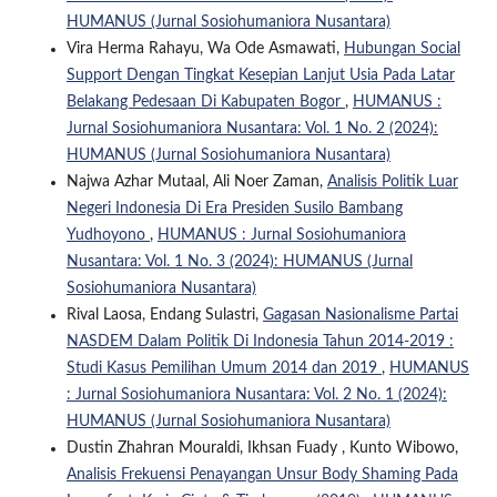
HUMANUS (Jurnal Sosiohumaniora Nusantara)
Vira Herma Rahayu, Wa Ode Asmawati,
Hubungan Social
Support Dengan Tingkat Kesepian Lanjut Usia Pada Latar
Belakang Pedesaan Di Kabupaten Bogor
,
HUMANUS :
Jurnal Sosiohumaniora Nusantara: Vol. 1 No. 2 (2024):
HUMANUS (Jurnal Sosiohumaniora Nusantara)
Najwa Azhar Mutaal, Ali Noer Zaman,
Analisis Politik Luar
Negeri Indonesia Di Era Presiden Susilo Bambang
Yudhoyono
,
HUMANUS : Jurnal Sosiohumaniora
Nusantara: Vol. 1 No. 3 (2024): HUMANUS (Jurnal
Sosiohumaniora Nusantara)
Rival Laosa, Endang Sulastri,
Gagasan Nasionalisme Partai
NASDEM Dalam Politik Di Indonesia Tahun 2014-2019 :
Studi Kasus Pemilihan Umum 2014 dan 2019
,
HUMANUS
: Jurnal Sosiohumaniora Nusantara: Vol. 2 No. 1 (2024):
HUMANUS (Jurnal Sosiohumaniora Nusantara)
Dustin Zhahran Mouraldi, Ikhsan Fuady , Kunto Wibowo,
Analisis Frekuensi Penayangan Unsur Body Shaming Pada