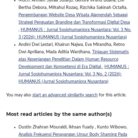
Moch. Armien Syifaa Sutarjo, Gendra Wisnu Buana, Elvi
Bertha Debora, Miftahul Rozaq, Rizchika Sakinah Octafia,
Pengembangan Website Desa Wisata Alamendah Sebagai
Strategi Penguatan Branding dan Transformasi Digital Desa
,
HUMANUS : Jurnal Sosiohumaniora Nusantara: Vol. 3 No.
3 (2026): HUMANUS (Jurnal Sosiohumaniora Nusantara)
Andini Dwi Lestari, Khairun Najwa, Eva Mirandha, Retno
Dwi Apriliana, Mada Aditia Wardhana,
Tinjauan Sistematis
atas Kesenjangan Penelitian Dalam Human Resource
Development dan Kompetensi di Era Digital
,
HUMANUS :
Jurnal Sosiohumaniora Nusantara: Vol. 3 No. 2 (2026):
HUMANUS (Jurnal Sosiohumaniora Nusantara)
You may also
start an advanced similarity search
for this article.
Most read articles by the same author(s)
Dustin Zhahran Mouraldi, Ikhsan Fuady , Kunto Wibowo,
Analisis Frekuensi Penayangan Unsur Body Shaming Pada