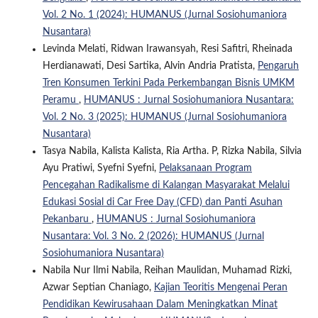
Vol. 2 No. 1 (2024): HUMANUS (Jurnal Sosiohumaniora
Nusantara)
Levinda Melati, Ridwan Irawansyah, Resi Safitri, Rheinada
Herdianawati, Desi Sartika, Alvin Andria Pratista,
Pengaruh
Tren Konsumen Terkini Pada Perkembangan Bisnis UMKM
Peramu
,
HUMANUS : Jurnal Sosiohumaniora Nusantara:
Vol. 2 No. 3 (2025): HUMANUS (Jurnal Sosiohumaniora
Nusantara)
Tasya Nabila, Kalista Kalista, Ria Artha. P, Rizka Nabila, Silvia
Ayu Pratiwi, Syefni Syefni,
Pelaksanaan Program
Pencegahan Radikalisme di Kalangan Masyarakat Melalui
Edukasi Sosial di Car Free Day (CFD) dan Panti Asuhan
Pekanbaru
,
HUMANUS : Jurnal Sosiohumaniora
Nusantara: Vol. 3 No. 2 (2026): HUMANUS (Jurnal
Sosiohumaniora Nusantara)
Nabila Nur Ilmi Nabila, Reihan Maulidan, Muhamad Rizki,
Azwar Septian Chaniago,
Kajian Teoritis Mengenai Peran
Pendidikan Kewirusahaan Dalam Meningkatkan Minat