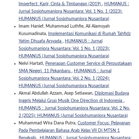
Imperfect: Karir, Cinta & Timbangan (2019)
,
HUMANUS :
Jurnal Sosiohumaniora Nusantara: Vol. 1 No. 1 (2023):
HUMANUS (Jurnal Sosiohumaniora Nusantara)
Imam Hanief, Muhammad Luthfie, Ali Alamsyah
Kusumadinata,
Implementasi Komunikasi di Rumah Tahfidz
Yatim Dhuafa Arsyada
,
HUMANUS : Jurnal
Sosiohumaniora Nusantara: Vol. 1 No. 1 (2023):
HUMANUS (Jurnal Sosiohumaniora Nusantara)
Nelvi Hartati,
Penerapan Customer Service di Perpustakaan
SMA Negeri 11 Pekanbaru
,
HUMANUS : Jurnal
Sosiohumaniora Nusantara: Vol. 2 No. 1 (2024):
HUMANUS (Jurnal Sosiohumaniora Nusantara)
Akmal Abdullah Azzam, Asep Setiawan,
Diplomasi Budaya
Inggris Melalui Grup Musik One Direction di Indonesia
,
HUMANUS : Jurnal Sosiohumaniora Nusantara: Vol. 2 No.
2 (2025): HUMANUS (Jurnal Sosiohumaniora Nusantara)
Muhammad Wira Dana Putra,
Customer Focus: Pelayanan
Pada Pembelajaran Bahasa Arab Kelas VII Di MTSN 1
Bengkalis
,
HUMANUS : Jurnal Sosiohumaniora Nusantara: