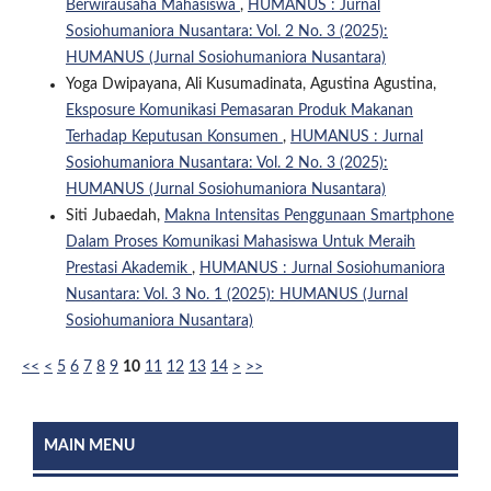
Berwirausaha Mahasiswa
,
HUMANUS : Jurnal
Sosiohumaniora Nusantara: Vol. 2 No. 3 (2025):
HUMANUS (Jurnal Sosiohumaniora Nusantara)
Yoga Dwipayana, Ali Kusumadinata, Agustina Agustina,
Eksposure Komunikasi Pemasaran Produk Makanan
Terhadap Keputusan Konsumen
,
HUMANUS : Jurnal
Sosiohumaniora Nusantara: Vol. 2 No. 3 (2025):
HUMANUS (Jurnal Sosiohumaniora Nusantara)
Siti Jubaedah,
Makna Intensitas Penggunaan Smartphone
Dalam Proses Komunikasi Mahasiswa Untuk Meraih
Prestasi Akademik
,
HUMANUS : Jurnal Sosiohumaniora
Nusantara: Vol. 3 No. 1 (2025): HUMANUS (Jurnal
Sosiohumaniora Nusantara)
<<
<
5
6
7
8
9
10
11
12
13
14
>
>>
MAIN MENU