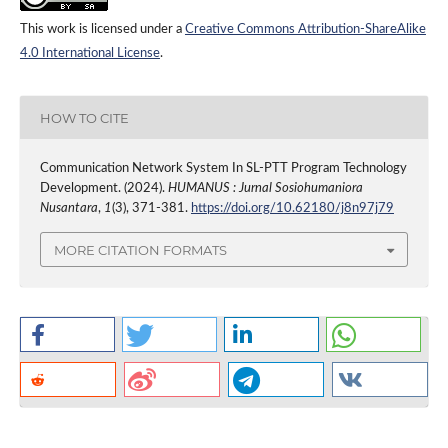
This work is licensed under a
Creative Commons Attribution-ShareAlike
4.0 International License
.
HOW TO CITE
Communication Network System In SL-PTT Program Technology
Development. (2024).
HUMANUS : Jurnal Sosiohumaniora
Nusantara
,
1
(3), 371-381.
https://doi.org/10.62180/j8n97j79
MORE CITATION FORMATS