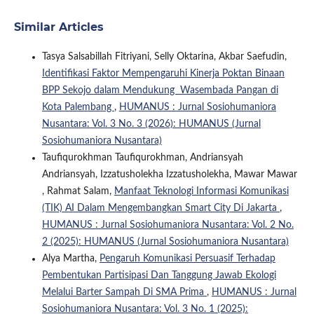
Similar Articles
Tasya Salsabillah Fitriyani, Selly Oktarina, Akbar Saefudin,
Identifikasi Faktor Mempengaruhi Kinerja Poktan Binaan
BPP Sekojo dalam Mendukung Wasembada Pangan di
Kota Palembang
,
HUMANUS : Jurnal Sosiohumaniora
Nusantara: Vol. 3 No. 3 (2026): HUMANUS (Jurnal
Sosiohumaniora Nusantara)
Taufiqurokhman Taufiqurokhman, Andriansyah
Andriansyah, Izzatusholekha Izzatusholekha, Mawar Mawar
, Rahmat Salam,
Manfaat Teknologi Informasi Komunikasi
(TIK) AI Dalam Mengembangkan Smart City Di Jakarta
,
HUMANUS : Jurnal Sosiohumaniora Nusantara: Vol. 2 No.
2 (2025): HUMANUS (Jurnal Sosiohumaniora Nusantara)
Alya Martha,
Pengaruh Komunikasi Persuasif Terhadap
Pembentukan Partisipasi Dan Tanggung Jawab Ekologi
Melalui Barter Sampah Di SMA Prima
,
HUMANUS : Jurnal
Sosiohumaniora Nusantara: Vol. 3 No. 1 (2025):