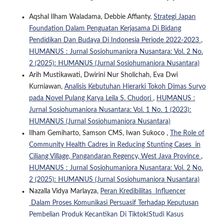
Aqshal Ilham Waladama, Debbie Affianty,
Strategi Japan
Foundation Dalam Penguatan Kerjasama Di Bidang
Pendidikan Dan Budaya Di Indonesia Periode 2022-2023
,
HUMANUS : Jurnal Sosiohumaniora Nusantara: Vol. 2 No.
2 (2025): HUMANUS (Jurnal Sosiohumaniora Nusantara)
Arih Mustikawati, Dwirini Nur Sholichah, Eva Dwi
Kurniawan,
Analisis Kebutuhan Hierarki Tokoh Dimas Suryo
pada Novel Pulang Karya Leila S. Chudori
,
HUMANUS :
Jurnal Sosiohumaniora Nusantara: Vol. 1 No. 1 (2023):
HUMANUS (Jurnal Sosiohumaniora Nusantara)
Ilham Gemiharto, Samson CMS, Iwan Sukoco ,
The Role of
Community Health Cadres in Reducing Stunting Cases in
Ciliang Village, Pangandaran Regency, West Java Province
,
HUMANUS : Jurnal Sosiohumaniora Nusantara: Vol. 2 No.
2 (2025): HUMANUS (Jurnal Sosiohumaniora Nusantara)
Nazalla Vidya Marlayza,
Peran Kredibilitas Influencer
Dalam Proses Komunikasi Persuasif Terhadap Keputusan
Pembelian Produk Kecantikan Di Tiktok(Studi Kasus