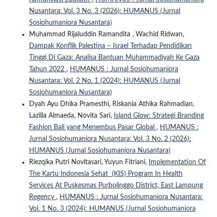
Nusantara: Vol. 3 No. 3 (2026): HUMANUS (Jurnal
Sosiohumaniora Nusantara)
Muhammad Rijaluddin Ramandita , Wachid Ridwan,
Dampak Konflik Palestina – Israel Terhadap Pendidikan
Tinggi Di Gaza: Analisa Bantuan Muhammadiyah Ke Gaza
Tahun 2022
,
HUMANUS : Jurnal Sosiohumaniora
Nusantara: Vol. 2 No. 1 (2024): HUMANUS (Jurnal
Sosiohumaniora Nusantara)
Dyah Ayu Dhika Pramesthi, Riskania Athika Rahmadian,
Lazilla Almaeda, Novita Sari,
Island Glow: Strategi Branding
Fashion Bali yang Menembus Pasar Global
,
HUMANUS :
Jurnal Sosiohumaniora Nusantara: Vol. 3 No. 2 (2026):
HUMANUS (Jurnal Sosiohumaniora Nusantara)
Riezqika Putri Novitasari, Yuyun Fitriani,
Implementation Of
The Kartu Indonesia Sehat (KIS) Program In Health
Services At Puskesmas Purbolinggo District, East Lampung
Regency
,
HUMANUS : Jurnal Sosiohumaniora Nusantara:
Vol. 1 No. 3 (2024): HUMANUS (Jurnal Sosiohumaniora