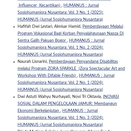
Influencer Kecantikan)
,
HUMANUS : Jurnal
Sosiohumaniora Nusantara: Vol. 3 No. 1 (2025):
HUMANUS (Jurnal Sosiohumaniora Nusantara)
Hafifah Dwi Lestari, Almisar Hamid,
Pemberdayaan Melalui
Program Vokasional Bagi Korban Penyalahgunaan Napza Di
Sentra Galih Pakuan Bogor
,
HUMANUS : Jurnal
Sosiohumaniora Nusantara: Vol. 1 No. 2 (2024):
HUMANUS (Jurnal Sosiohumaniora Nusantara)
Naurah Lisnarini,
Pemberdayaan Penyandang Disabilitas
melalui Program ZORA SPARKLE (Zora Spectacular Art and
Workshop With Difable Friends)
,
HUMANUS : Jurnal
Sosiohumaniora Nusantara: Vol. 2 No. 1 (2024):
HUMANUS (Jurnal Sosiohumaniora Nusantara)
Dwi Astuti Wahyu Nurhayati, Novi Tri Oktavia,
INOVASI
SOSIAL DALAM PENGELOLAAN JAMUR: Membangun
Ekonomi Berkelanjutan
,
HUMANUS : Jurnal
Sosiohumaniora Nusantara: Vol. 1 No. 3 (2024):
HUMANUS (Jurnal Sosiohumaniora Nusantara)