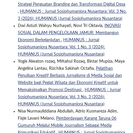
Strategi Penguatan Branding dan Transformasi Digital Desa
,
HUMANUS : Jurnal Sosiohumaniora Nusantara: Vol. 3 No.
3 (2026): HUMANUS (Jurnal Sosiohumaniora Nusantara)
Dwi Astuti Wahyu Nurhayati, Novi Tri Oktavia,
INOVASI
SOSIAL DALAM PENGELOLAAN JAMUR: Membangun
Ekonomi Berkelanjutan
,
HUMANUS : Jurnal
Sosiohumaniora Nusantara: Vol. 1 No. 3 (2024):
HUMANUS (Jurnal Sosiohumaniora Nusantara)
Yogie Alwaton rozaq, Miftahul Rozaq, Bintar Mupiza, Maya
Angelina Lantau, Rizchika Sakinah Octafia,
Pelatihan
Penulisan Kreatif Berbasis Jurnalisme di Media Sosial dan
Website bagi Pegiat Wisata dan Ekonomi Kreatif untuk
Memaksimalkan Promosi Destinasi
,
HUMANUS : Jurnal
Sosiohumaniora Nusantara: Vol. 3 No. 3 (2026):
HUMANUS (Jurnal Sosiohumaniora Nusantara)
Nisa Nurmauliddiana Abdullah, Adrio Kusmareza Adim,
Fiqie Lavani Melano,
Pemberdayaan Karang Taruna 06
Gumuruh Melalui Mobile Journalism Sebagai Media
Komunikasi Edukatif
,
HUMANUS : Jurnal Sosiohumaniora