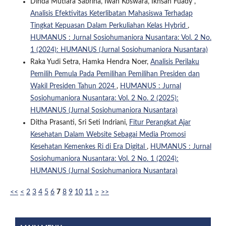
Dinda Mutiara Sabrina, Iwan Koswara, Ikhsan Fuady ,
Analisis Efektivitas Keterlibatan Mahasiswa Terhadap
Tingkat Kepuasan Dalam Perkuliahan Kelas Hybrid
,
HUMANUS : Jurnal Sosiohumaniora Nusantara: Vol. 2 No.
1 (2024): HUMANUS (Jurnal Sosiohumaniora Nusantara)
Raka Yudi Setra, Hamka Hendra Noer,
Analisis Perilaku
Pemilih Pemula Pada Pemilihan Pemilihan Presiden dan
Wakil Presiden Tahun 2024
,
HUMANUS : Jurnal
Sosiohumaniora Nusantara: Vol. 2 No. 2 (2025):
HUMANUS (Jurnal Sosiohumaniora Nusantara)
Ditha Prasanti, Sri Seti Indriani,
Fitur Perangkat Ajar
Kesehatan Dalam Website Sebagai Media Promosi
Kesehatan Kemenkes Ri di Era Digital
,
HUMANUS : Jurnal
Sosiohumaniora Nusantara: Vol. 2 No. 1 (2024):
HUMANUS (Jurnal Sosiohumaniora Nusantara)
<<
<
2
3
4
5
6
7
8
9
10
11
>
>>