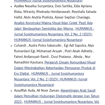
HUMANUS (Jurnal Sosiohumaniora Nusantara)
Azallea Nasafka Suryantara, Desi Sartika, Elda Apriana
Riska, Wiranty, Rheinada Herdianawati, Reyshafa Sahada
Hafid, ⁠Alvin Andria Pratista, Azwar Septian Chaniago,
Analisis Konstruksi Makna Visual Iklan Gojek ‘Pasti Ada
Jalan’ Berdasarkan Semiotika dan Warna
,
HUMANUS :
Jurnal Sosiohumaniora Nusantara: Vol. 2 No. 2 (2025):
HUMANUS (Jurnal Sosiohumaniora Nusantara)
Cuhandi , Audra Putra Sabarudin , Egi Adi Saputra, Alya
Rumardani Egi, Mohamad Arsyah , Putri Aisah Adhetia ,
Fahmi Ardiansyah Ramli , Duvi Pratama , Alinda , Nur
Ramadhini Kautsara,
Pengaruh Desain Komunikasi Visual
Dalam Meningkatkan Keberhasilan Pemasaran Produk di
Era Digital
,
HUMANUS : Jurnal Sosiohumaniora
Nusantara: Vol. 2 No. 2 (2025): HUMANUS (Jurnal
Sosiohumaniora Nusantara)
Assyiffah Aulia, Ali Noer Zaman,
Kepentingan Arab Saudi
dalam Pemulihan Hubungan Diplomatik dengan Iran Tahun
2023
,
HUMANUS : Jurnal Sosiohumaniora Nusantara: Vol.