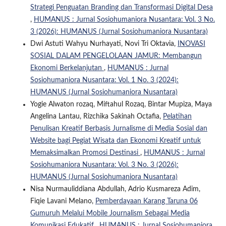
Strategi Penguatan Branding dan Transformasi Digital Desa
,
HUMANUS : Jurnal Sosiohumaniora Nusantara: Vol. 3 No.
3 (2026): HUMANUS (Jurnal Sosiohumaniora Nusantara)
Dwi Astuti Wahyu Nurhayati, Novi Tri Oktavia,
INOVASI
SOSIAL DALAM PENGELOLAAN JAMUR: Membangun
Ekonomi Berkelanjutan
,
HUMANUS : Jurnal
Sosiohumaniora Nusantara: Vol. 1 No. 3 (2024):
HUMANUS (Jurnal Sosiohumaniora Nusantara)
Yogie Alwaton rozaq, Miftahul Rozaq, Bintar Mupiza, Maya
Angelina Lantau, Rizchika Sakinah Octafia,
Pelatihan
Penulisan Kreatif Berbasis Jurnalisme di Media Sosial dan
Website bagi Pegiat Wisata dan Ekonomi Kreatif untuk
Memaksimalkan Promosi Destinasi
,
HUMANUS : Jurnal
Sosiohumaniora Nusantara: Vol. 3 No. 3 (2026):
HUMANUS (Jurnal Sosiohumaniora Nusantara)
Nisa Nurmauliddiana Abdullah, Adrio Kusmareza Adim,
Fiqie Lavani Melano,
Pemberdayaan Karang Taruna 06
Gumuruh Melalui Mobile Journalism Sebagai Media
Komunikasi Edukatif
,
HUMANUS : Jurnal Sosiohumaniora