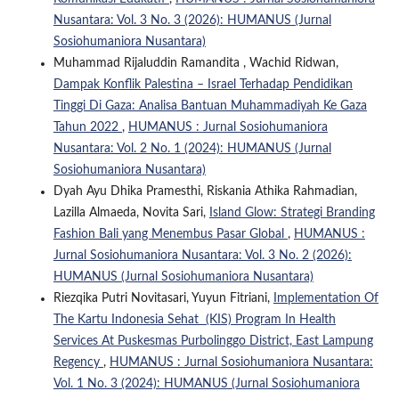
Nusantara: Vol. 3 No. 3 (2026): HUMANUS (Jurnal
Sosiohumaniora Nusantara)
Muhammad Rijaluddin Ramandita , Wachid Ridwan,
Dampak Konflik Palestina – Israel Terhadap Pendidikan
Tinggi Di Gaza: Analisa Bantuan Muhammadiyah Ke Gaza
Tahun 2022
,
HUMANUS : Jurnal Sosiohumaniora
Nusantara: Vol. 2 No. 1 (2024): HUMANUS (Jurnal
Sosiohumaniora Nusantara)
Dyah Ayu Dhika Pramesthi, Riskania Athika Rahmadian,
Lazilla Almaeda, Novita Sari,
Island Glow: Strategi Branding
Fashion Bali yang Menembus Pasar Global
,
HUMANUS :
Jurnal Sosiohumaniora Nusantara: Vol. 3 No. 2 (2026):
HUMANUS (Jurnal Sosiohumaniora Nusantara)
Riezqika Putri Novitasari, Yuyun Fitriani,
Implementation Of
The Kartu Indonesia Sehat (KIS) Program In Health
Services At Puskesmas Purbolinggo District, East Lampung
Regency
,
HUMANUS : Jurnal Sosiohumaniora Nusantara:
Vol. 1 No. 3 (2024): HUMANUS (Jurnal Sosiohumaniora