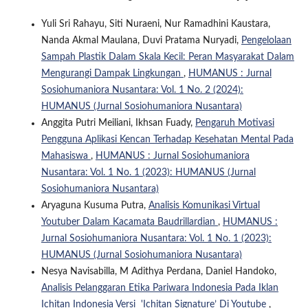
Yuli Sri Rahayu, Siti Nuraeni, Nur Ramadhini Kaustara,
Nanda Akmal Maulana, Duvi Pratama Nuryadi,
Pengelolaan
Sampah Plastik Dalam Skala Kecil: Peran Masyarakat Dalam
Mengurangi Dampak Lingkungan
,
HUMANUS : Jurnal
Sosiohumaniora Nusantara: Vol. 1 No. 2 (2024):
HUMANUS (Jurnal Sosiohumaniora Nusantara)
Anggita Putri Meiliani, Ikhsan Fuady,
Pengaruh Motivasi
Pengguna Aplikasi Kencan Terhadap Kesehatan Mental Pada
Mahasiswa
,
HUMANUS : Jurnal Sosiohumaniora
Nusantara: Vol. 1 No. 1 (2023): HUMANUS (Jurnal
Sosiohumaniora Nusantara)
Aryaguna Kusuma Putra,
Analisis Komunikasi Virtual
Youtuber Dalam Kacamata Baudrillardian
,
HUMANUS :
Jurnal Sosiohumaniora Nusantara: Vol. 1 No. 1 (2023):
HUMANUS (Jurnal Sosiohumaniora Nusantara)
Nesya Navisabilla, M Adithya Perdana, Daniel Handoko,
Analisis Pelanggaran Etika Pariwara Indonesia Pada Iklan
Ichitan Indonesia Versi 'Ichitan Signature’ Di Youtube
,