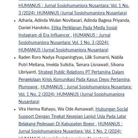
HUMANUS : Jurnal Sosiohumaniora Nusantara: Vol. 1 No.
3 (2024): HUMANUS (Jurnal Sosiohumaniora Nusantara)
Azharia, Adinda Wulan Novitasari, Adinda Bagesa Priyanda,
Daniel Handoko,
Etika Periklanan Pada Media Sosial
Instagram di Era Influencer
,
HUMANUS : Jurnal
Sosiohumaniora Nusantara: Vol. 1 No. 3 (2024):
HUMANUS (Jurnal Sosiohumaniora Nusantara)
Raden Roro Nadya Puspaningtyas, Lilik Sumarni, Nabila
Putri Meitana, Imelda Sulistia, Tamara Lisnawati, Silvana
Libriyanti,
Strategi Public Relations PT Pertamina Dalam
Pengelolaan Krisis Komunikasi Pada Kasus Depo Pertamina,
Plumpang
,
HUMANUS : Jurnal Sosiohumaniora Nusantara:
Vol. 1 No. 2 (2024): HUMANUS (Jurnal Sosiohumaniora
Nusantara)
Vira Herma Rahayu, Wa Ode Asmawati,
Hubungan Social
Support Dengan Tingkat Kesepian Lanjut Usia Pada Latar
Belakang Pedesaan Di Kabupaten Bogor
,
HUMANUS :
Jurnal Sosiohumaniora Nusantara: Vol. 1 No. 2 (2024):