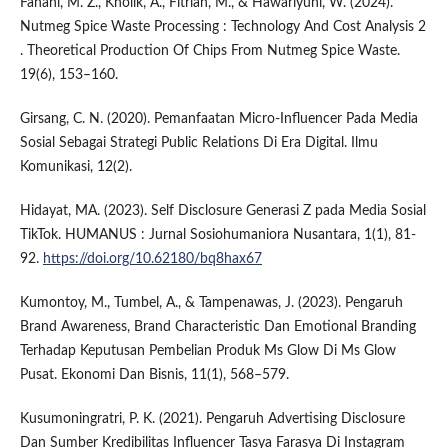
Fanani, M. Z., Kholik, A., Fitriah, M., & Hawariyuni, W. (2024).
Nutmeg Spice Waste Processing : Technology And Cost Analysis 2
. Theoretical Production Of Chips From Nutmeg Spice Waste.
19(6), 153–160.
Girsang, C. N. (2020). Pemanfaatan Micro-Influencer Pada Media
Sosial Sebagai Strategi Public Relations Di Era Digital. Ilmu
Komunikasi, 12(2).
Hidayat, MA. (2023). Self Disclosure Generasi Z pada Media Sosial
TikTok. HUMANUS : Jurnal Sosiohumaniora Nusantara, 1(1), 81-
92.
https://doi.org/10.62180/bq8hax67
Kumontoy, M., Tumbel, A., & Tampenawas, J. (2023). Pengaruh
Brand Awareness, Brand Characteristic Dan Emotional Branding
Terhadap Keputusan Pembelian Produk Ms Glow Di Ms Glow
Pusat. Ekonomi Dan Bisnis, 11(1), 568–579.
Kusumoningratri, P. K. (2021). Pengaruh Advertising Disclosure
Dan Sumber Kredibilitas Influencer Tasya Farasya Di Instagram