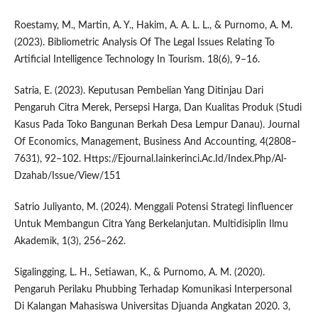
Roestamy, M., Martin, A. Y., Hakim, A. A. L. L., & Purnomo, A. M.
(2023). Bibliometric Analysis Of The Legal Issues Relating To
Artificial Intelligence Technology In Tourism. 18(6), 9–16.
Satria, E. (2023). Keputusan Pembelian Yang Ditinjau Dari
Pengaruh Citra Merek, Persepsi Harga, Dan Kualitas Produk (Studi
Kasus Pada Toko Bangunan Berkah Desa Lempur Danau). Journal
Of Economics, Management, Business And Accounting, 4(2808–
7631), 92–102. Https://Ejournal.Iainkerinci.Ac.Id/Index.Php/Al-
Dzahab/Issue/View/151
Satrio Juliyanto, M. (2024). Menggali Potensi Strategi Iinfluencer
Untuk Membangun Citra Yang Berkelanjutan. Multidisiplin Ilmu
Akademik, 1(3), 256–262.
Sigalingging, L. H., Setiawan, K., & Purnomo, A. M. (2020).
Pengaruh Perilaku Phubbing Terhadap Komunikasi Interpersonal
Di Kalangan Mahasiswa Universitas Djuanda Angkatan 2020. 3,