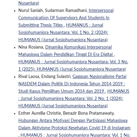
Nusantara)
Nurul Saniah, Sudarman Ramadhani,
Interpersonal
Communication Of Supervisors And Students In
Submitting Thesis Titles
,
HUMANUS : Jurnal
Sosiohumaniora Nusantara: Vol. 1 No. 2 (2024):
HUMANUS (Jurnal Sosiohumaniora Nusantara)
Nina Rosiana,
Dinamika Komunikasi Interpersonal
Mahasiswa Dalam Pendidikan Tinggi Di Era Digital
,
HUMANUS : Jurnal Sosiohumaniora Nusantara: Vol. 3 No.
1 (2025): HUMANUS (Jurnal Sosiohumaniora Nusantara)
Rival Laosa, Endang Sulastri,
Gagasan Nasionalisme Partai
NASDEM Dalam Politik Di Indonesia Tahun 2014-2019 :
Studi Kasus Pemilihan Umum 2014 dan 2019
,
HUMANUS
: Jurnal Sosiohumaniora Nusantara: Vol. 2 No. 1 (2024):
HUMANUS (Jurnal Sosiohumaniora Nusantara)
Esther Aurellia Christie, Benazir Bona Pratamawaty,
Hubungan Antara Motivasi Dengan Partisipasi Mahasiswa
Dalam Aktivisme Protokol Kesehatan Covid-19 di Instagram
,
HUMANUS : Jurnal Sosiohumaniora Nusantara: Vol. 1 No.