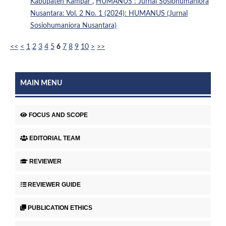
Kabupaten Kampar
,
HUMANUS : Jurnal Sosiohumaniora
Nusantara: Vol. 2 No. 1 (2024): HUMANUS (Jurnal
Sosiohumaniora Nusantara)
<<
<
1
2
3
4
5
6
7
8
9
10
>
>>
MAIN MENU
FOCUS AND SCOPE
EDITORIAL TEAM
REVIEWER
REVIEWER GUIDE
PUBLICATION ETHICS