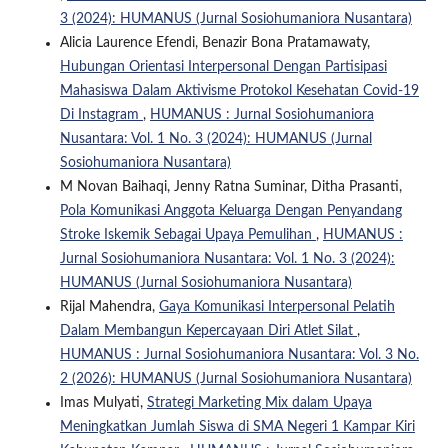
3 (2024): HUMANUS (Jurnal Sosiohumaniora Nusantara)
Alicia Laurence Efendi, Benazir Bona Pratamawaty,
Hubungan Orientasi Interpersonal Dengan Partisipasi
Mahasiswa Dalam Aktivisme Protokol Kesehatan Covid-19
Di Instagram
,
HUMANUS : Jurnal Sosiohumaniora
Nusantara: Vol. 1 No. 3 (2024): HUMANUS (Jurnal
Sosiohumaniora Nusantara)
M Novan Baihaqi, Jenny Ratna Suminar, Ditha Prasanti,
Pola Komunikasi Anggota Keluarga Dengan Penyandang
Stroke Iskemik Sebagai Upaya Pemulihan
,
HUMANUS :
Jurnal Sosiohumaniora Nusantara: Vol. 1 No. 3 (2024):
HUMANUS (Jurnal Sosiohumaniora Nusantara)
Rijal Mahendra,
Gaya Komunikasi Interpersonal Pelatih
Dalam Membangun Kepercayaan Diri Atlet Silat
,
HUMANUS : Jurnal Sosiohumaniora Nusantara: Vol. 3 No.
2 (2026): HUMANUS (Jurnal Sosiohumaniora Nusantara)
Imas Mulyati,
Strategi Marketing Mix dalam Upaya
Meningkatkan Jumlah Siswa di SMA Negeri 1 Kampar Kiri