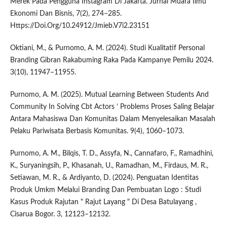
Merek Pada Pengguna Instagram Di Jakarta. Jurnal Muara Ilmu
Ekonomi Dan Bisnis, 7(2), 274–285.
Https://Doi.Org/10.24912/Jmieb.V7i2.23151
Oktiani, M., & Purnomo, A. M. (2024). Studi Kualitatif Personal
Branding Gibran Rakabuming Raka Pada Kampanye Pemilu 2024.
3(10), 11947–11955.
Purnomo, A. M. (2025). Mutual Learning Between Students And
Community In Solving Cbt Actors ’ Problems Proses Saling Belajar
Antara Mahasiswa Dan Komunitas Dalam Menyelesaikan Masalah
Pelaku Pariwisata Berbasis Komunitas. 9(4), 1060–1073.
Purnomo, A. M., Bilqis, T. D., Assyfa, N., Cannafaro, F., Ramadhini,
K., Suryaningsih, P., Khasanah, U., Ramadhan, M., Firdaus, M. R.,
Setiawan, M. R., & Ardiyanto, D. (2024). Penguatan Identitas
Produk Umkm Melalui Branding Dan Pembuatan Logo : Studi
Kasus Produk Rajutan " Rajut Layang " Di Desa Batulayang ,
Cisarua Bogor. 3, 12123–12132.