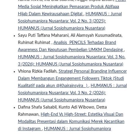
Media Sosial Meningkatkan Pemasaran Produk Alzifaaa
Hijab Dalam Kewirausahaan Digital
,
HUMANUS : Jurnal
Sosiohumaniora Nusantara: Vol. 2 No. 3 (2025):
HUMANUS (Jurnal Sosiohumaniora Nusantara)
Sayu Puti Taffana Maharani, Ali Alamsyah Kusumadinata,
Ruhimat Ruhimat ,
Analisis PENCILS Terhadap Brand
Awareness Dan Keputusan Pembelian UMKM Dendasing
,
HUMANUS : Jurnal Sosiohumaniora Nusantara: Vol. 3 No.
3 (2026): HUMANUS (Jurnal Sosiohumaniora Nusantara)
Vhiona Rizkia Fadilah,
Strategi Personal Branding Influencer
Dalam Membangun Engangement Followers Tiktok (Studi
Kualitatif pada akun @Khairainsyira_ )
,
HUMANUS : Jurnal
Sosiohumaniora Nusantara: Vol. 3 No. 2 (2026):
HUMANUS (Jurnal Sosiohumaniora Nusantara)
Dafina Shafa Salsabil, Kunto Adi Wibowo, Detta
Rahmawan,
High-End Vs High-Street: Estetika Visual Dan
Modalitas Presentasi dalam Komunikasi Merek Kecantikan
di Instagram
,
HUMANUS : Jurnal Sosiohumaniora