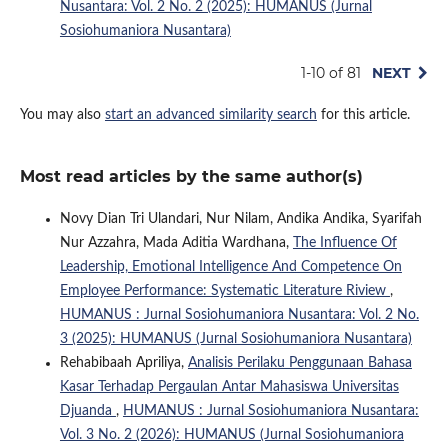
Nusantara: Vol. 2 No. 2 (2025): HUMANUS (Jurnal
Sosiohumaniora Nusantara)
1-10 of 81
NEXT
You may also
start an advanced similarity search
for this article.
Most read articles by the same author(s)
Novy Dian Tri Ulandari, Nur Nilam, Andika Andika, Syarifah
Nur Azzahra, Mada Aditia Wardhana,
The Influence Of
Leadership, Emotional Intelligence And Competence On
Employee Performance: Systematic Literature Riview
,
HUMANUS : Jurnal Sosiohumaniora Nusantara: Vol. 2 No.
3 (2025): HUMANUS (Jurnal Sosiohumaniora Nusantara)
Rehabibaah Apriliya,
Analisis Perilaku Penggunaan Bahasa
Kasar Terhadap Pergaulan Antar Mahasiswa Universitas
Djuanda
,
HUMANUS : Jurnal Sosiohumaniora Nusantara:
Vol. 3 No. 2 (2026): HUMANUS (Jurnal Sosiohumaniora