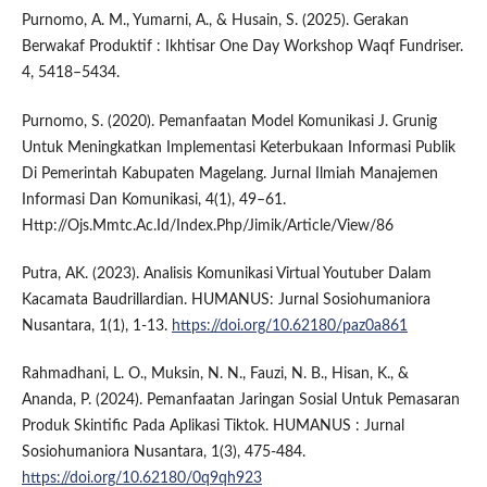
Purnomo, A. M., Yumarni, A., & Husain, S. (2025). Gerakan
Berwakaf Produktif : Ikhtisar One Day Workshop Waqf Fundriser.
4, 5418–5434.
Purnomo, S. (2020). Pemanfaatan Model Komunikasi J. Grunig
Untuk Meningkatkan Implementasi Keterbukaan Informasi Publik
Di Pemerintah Kabupaten Magelang. Jurnal Ilmiah Manajemen
Informasi Dan Komunikasi, 4(1), 49–61.
Http://Ojs.Mmtc.Ac.Id/Index.Php/Jimik/Article/View/86
Putra, AK. (2023). Analisis Komunikasi Virtual Youtuber Dalam
Kacamata Baudrillardian. HUMANUS: Jurnal Sosiohumaniora
Nusantara, 1(1), 1-13.
https://doi.org/10.62180/paz0a861
Rahmadhani, L. O., Muksin, N. N., Fauzi, N. B., Hisan, K., &
Ananda, P. (2024). Pemanfaatan Jaringan Sosial Untuk Pemasaran
Produk Skintific Pada Aplikasi Tiktok. HUMANUS : Jurnal
Sosiohumaniora Nusantara, 1(3), 475-484.
https://doi.org/10.62180/0q9qh923