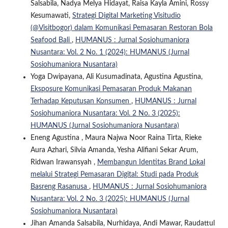
Salsabila, Nadya Melya Hidayat, Raisa Kayla Amini, Rossy
Kesumawati,
Strategi Digital Marketing Visitudio
(@Visitbogor) dalam Komunikasi Pemasaran Restoran Bola
Seafood Bali
,
HUMANUS : Jurnal Sosiohumaniora
Nusantara: Vol. 2 No. 1 (2024): HUMANUS (Jurnal
Sosiohumaniora Nusantara)
Yoga Dwipayana, Ali Kusumadinata, Agustina Agustina,
Eksposure Komunikasi Pemasaran Produk Makanan
Terhadap Keputusan Konsumen
,
HUMANUS : Jurnal
Sosiohumaniora Nusantara: Vol. 2 No. 3 (2025):
HUMANUS (Jurnal Sosiohumaniora Nusantara)
Eneng Agustina , Maura Najwa Noor Raina Tirta, Rieke
Aura Azhari, Silvia Amanda, Yesha Alifiani Sekar Arum,
Ridwan Irawansyah ,
Membangun Identitas Brand Lokal
melalui Strategi Pemasaran Digital: Studi pada Produk
Basreng Rasanusa
,
HUMANUS : Jurnal Sosiohumaniora
Nusantara: Vol. 2 No. 3 (2025): HUMANUS (Jurnal
Sosiohumaniora Nusantara)
Jihan Amanda Salsabila, Nurhidaya, Andi Mawar, Raudattul