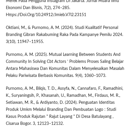
Merek Pada Pengguna Instagram Di Jakarta. Jurnal Muara Ilmu
Ekonomi Dan Bisnis, 7(2), 274–285.
Https://Doi.Org/10.24912/Jmieb.V7i2.23151
Oktiani, M., & Purnomo, A. M. (2024). Studi Kualitatif Personal
Branding Gibran Rakabuming Raka Pada Kampanye Pemilu 2024.
3(10), 11947–11955.
Purnomo, A. M. (2025). Mutual Learning Between Students And
Community In Solving Cbt Actors ’ Problems Proses Saling Belajar
Antara Mahasiswa Dan Komunitas Dalam Menyelesaikan Masalah
Pelaku Pariwisata Berbasis Komunitas. 9(4), 1060–1073.
Purnomo, A. M., Bilqis, T. D., Assyfa, N., Cannafaro, F., Ramadhini,
K., Suryaningsih, P., Khasanah, U., Ramadhan, M., Firdaus, M. R.,
Setiawan, M. R., & Ardiyanto, D. (2024). Penguatan Identitas
Produk Umkm Melalui Branding Dan Pembuatan Logo : Studi
Kasus Produk Rajutan " Rajut Layang " Di Desa Batulayang ,
Cisarua Bogor. 3, 12123–12132.