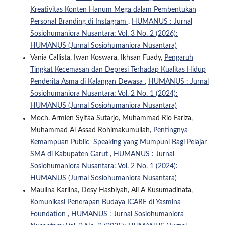
Kreativitas Konten Hanum Mega dalam Pembentukan
Personal Branding di Instagram
,
HUMANUS : Jurnal
Sosiohumaniora Nusantara: Vol. 3 No. 2 (2026):
HUMANUS (Jurnal Sosiohumaniora Nusantara)
Vania Callista, Iwan Koswara, Ikhsan Fuady,
Pengaruh
Tingkat Kecemasan dan Depresi Terhadap Kualitas Hidup
Penderita Asma di Kalangan Dewasa
,
HUMANUS : Jurnal
Sosiohumaniora Nusantara: Vol. 2 No. 1 (2024):
HUMANUS (Jurnal Sosiohumaniora Nusantara)
Moch. Armien Syifaa Sutarjo, Muhammad Rio Fariza,
Muhammad Al Assad Rohimakumullah,
Pentingnya
Kemampuan Public Speaking yang Mumpuni Bagi Pelajar
SMA di Kabupaten Garut
,
HUMANUS : Jurnal
Sosiohumaniora Nusantara: Vol. 2 No. 1 (2024):
HUMANUS (Jurnal Sosiohumaniora Nusantara)
Maulina Karlina, Desy Hasbiyah, Ali A Kusumadinata,
Komunikasi Penerapan Budaya ICARE di Yasmina
Foundation
,
HUMANUS : Jurnal Sosiohumaniora