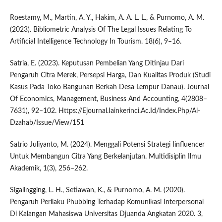
Roestamy, M., Martin, A. Y., Hakim, A. A. L. L., & Purnomo, A. M.
(2023). Bibliometric Analysis Of The Legal Issues Relating To
Artificial Intelligence Technology In Tourism. 18(6), 9–16.
Satria, E. (2023). Keputusan Pembelian Yang Ditinjau Dari
Pengaruh Citra Merek, Persepsi Harga, Dan Kualitas Produk (Studi
Kasus Pada Toko Bangunan Berkah Desa Lempur Danau). Journal
Of Economics, Management, Business And Accounting, 4(2808–
7631), 92–102. Https://Ejournal.Iainkerinci.Ac.Id/Index.Php/Al-
Dzahab/Issue/View/151
Satrio Juliyanto, M. (2024). Menggali Potensi Strategi Iinfluencer
Untuk Membangun Citra Yang Berkelanjutan. Multidisiplin Ilmu
Akademik, 1(3), 256–262.
Sigalingging, L. H., Setiawan, K., & Purnomo, A. M. (2020).
Pengaruh Perilaku Phubbing Terhadap Komunikasi Interpersonal
Di Kalangan Mahasiswa Universitas Djuanda Angkatan 2020. 3,