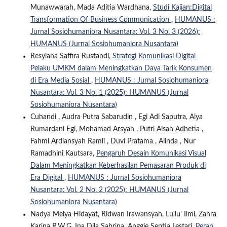
Munawwarah, Mada Aditia Wardhana,
Studi Kajian:Digital
Transformation Of Business Communication
,
HUMANUS :
Jurnal Sosiohumaniora Nusantara: Vol. 3 No. 3 (2026):
HUMANUS (Jurnal Sosiohumaniora Nusantara)
Resyiana Saffira Rustandi,
Strategi Komunikasi Digital
Pelaku UMKM dalam Meningkatkan Daya Tarik Konsumen
di Era Media Sosial
,
HUMANUS : Jurnal Sosiohumaniora
Nusantara: Vol. 3 No. 1 (2025): HUMANUS (Jurnal
Sosiohumaniora Nusantara)
Cuhandi , Audra Putra Sabarudin , Egi Adi Saputra, Alya
Rumardani Egi, Mohamad Arsyah , Putri Aisah Adhetia ,
Fahmi Ardiansyah Ramli , Duvi Pratama , Alinda , Nur
Ramadhini Kautsara,
Pengaruh Desain Komunikasi Visual
Dalam Meningkatkan Keberhasilan Pemasaran Produk di
Era Digital
,
HUMANUS : Jurnal Sosiohumaniora
Nusantara: Vol. 2 No. 2 (2025): HUMANUS (Jurnal
Sosiohumaniora Nusantara)
Nadya Melya Hidayat, Ridwan Irawansyah, Lu'lu' Ilmi, Zahra
Karina R.W.G, Ina Dila Sabrina, Anggie Septia Lestari,
Peran