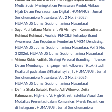
Media Sosial Meningkatkan Pemasaran Produk Alzifaaa
Hijab Dalam Kewirausahaan Digital
,
HUMANUS : Jurnal
Sosiohumaniora Nusantara: Vol. 2 No. 3 (2025):
HUMANUS (Jurnal Sosiohumaniora Nusantara)
Sayu Puti Taffana Maharani, Ali Alamsyah Kusumadinata,
Ruhimat Ruhimat ,
Analisis PENCILS Terhadap Brand
Awareness Dan Keputusan Pembelian UMKM Dendasing
,
HUMANUS : Jurnal Sosiohumaniora Nusantara: Vol. 3 No.
3 (2026): HUMANUS (Jurnal Sosiohumaniora Nusantara)
Vhiona Rizkia Fadilah,
Strategi Personal Branding Influencer
Dalam Membangun Engangement Followers Tiktok (Studi
Kualitatif pada akun @Khairainsyira_ )
,
HUMANUS : Jurnal
Sosiohumaniora Nusantara: Vol. 3 No. 2 (2026):
HUMANUS (Jurnal Sosiohumaniora Nusantara)
Dafina Shafa Salsabil, Kunto Adi Wibowo, Detta
Rahmawan,
High-End Vs High-Street: Estetika Visual Dan
Modalitas Presentasi dalam Komunikasi Merek Kecantikan
di Instagram
,
HUMANUS : Jurnal Sosiohumaniora