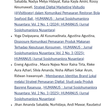
Salsabila, Nadya Melya Hidayat, Raisa Kayla Amini, Rossy
Kesumawati,
Strategi Digital Marketing Visitudio
(@Visitbogor) dalam Komunikasi Pemasaran Restoran Bola
Seafood Bali
,
HUMANUS : Jurnal Sosiohumaniora
Nusantara: Vol. 2 No. 1 (2024): HUMANUS (Jurnal
Sosiohumaniora Nusantara)
Yoga Dwipayana, Ali Kusumadinata, Agustina Agustina,
Eksposure Komunikasi Pemasaran Produk Makanan
Terhadap Keputusan Konsumen
,
HUMANUS : Jurnal
Sosiohumaniora Nusantara: Vol. 2 No. 3 (2025):
HUMANUS (Jurnal Sosiohumaniora Nusantara)
Eneng Agustina , Maura Najwa Noor Raina Tirta, Rieke
Aura Azhari, Silvia Amanda, Yesha Alifiani Sekar Arum,
Ridwan Irawansyah ,
Membangun Identitas Brand Lokal
melalui Strategi Pemasaran Digital: Studi pada Produk
Basreng Rasanusa
,
HUMANUS : Jurnal Sosiohumaniora
Nusantara: Vol. 2 No. 3 (2025): HUMANUS (Jurnal
Sosiohumaniora Nusantara)
Jihan Amanda Salsabila, Nurhidaya, Andi Mawar, Raudattul