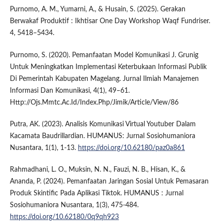
Purnomo, A. M., Yumarni, A., & Husain, S. (2025). Gerakan
Berwakaf Produktif : Ikhtisar One Day Workshop Waqf Fundriser.
4, 5418–5434.
Purnomo, S. (2020). Pemanfaatan Model Komunikasi J. Grunig
Untuk Meningkatkan Implementasi Keterbukaan Informasi Publik
Di Pemerintah Kabupaten Magelang. Jurnal Ilmiah Manajemen
Informasi Dan Komunikasi, 4(1), 49–61.
Http://Ojs.Mmtc.Ac.Id/Index.Php/Jimik/Article/View/86
Putra, AK. (2023). Analisis Komunikasi Virtual Youtuber Dalam
Kacamata Baudrillardian. HUMANUS: Jurnal Sosiohumaniora
Nusantara, 1(1), 1-13.
https://doi.org/10.62180/paz0a861
Rahmadhani, L. O., Muksin, N. N., Fauzi, N. B., Hisan, K., &
Ananda, P. (2024). Pemanfaatan Jaringan Sosial Untuk Pemasaran
Produk Skintific Pada Aplikasi Tiktok. HUMANUS : Jurnal
Sosiohumaniora Nusantara, 1(3), 475-484.
https://doi.org/10.62180/0q9qh923