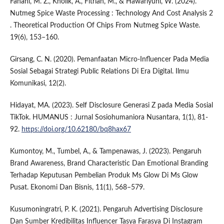
Fanani, M. Z., Kholik, A., Fitriah, M., & Hawariyuni, W. (2024).
Nutmeg Spice Waste Processing : Technology And Cost Analysis 2
. Theoretical Production Of Chips From Nutmeg Spice Waste.
19(6), 153–160.
Girsang, C. N. (2020). Pemanfaatan Micro-Influencer Pada Media
Sosial Sebagai Strategi Public Relations Di Era Digital. Ilmu
Komunikasi, 12(2).
Hidayat, MA. (2023). Self Disclosure Generasi Z pada Media Sosial
TikTok. HUMANUS : Jurnal Sosiohumaniora Nusantara, 1(1), 81-
92.
https://doi.org/10.62180/bq8hax67
Kumontoy, M., Tumbel, A., & Tampenawas, J. (2023). Pengaruh
Brand Awareness, Brand Characteristic Dan Emotional Branding
Terhadap Keputusan Pembelian Produk Ms Glow Di Ms Glow
Pusat. Ekonomi Dan Bisnis, 11(1), 568–579.
Kusumoningratri, P. K. (2021). Pengaruh Advertising Disclosure
Dan Sumber Kredibilitas Influencer Tasya Farasya Di Instagram