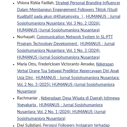
Vhiona Rizkia Fadilah,
Strategi Personal Branding Influencer
Dalam Membangun Engangement Followers Tiktok (Studi
Kualitatif pada akun @Khairainsyira_ )
,
HUMANUS : Jurnal
Sosiohumaniora Nusantara: Vol. 3 No. 2 (2026):
HUMANUS (Jurnal Sosiohumaniora Nusantara)
Nurhayati,
Communication Network System In SL-PTT
Program Technology Development
,
HUMANUS : Jurnal
Sosiohumaniora Nusantara: Vol. 1 No. 3 (2024):
HUMANUS (Jurnal Sosiohumaniora Nusantara)
Maria Ottu, Fredericksen Victoranto Amseke,
Kekerasan
Verbal Orang Tua Sebagai Prediktor Kepercayaan Diri Anak
Usia Dini
,
HUMANUS : Jurnal Sosiohumaniora Nusantara:
Vol. 2 No. 3 (2025): HUMANUS (Jurnal Sosiohumaniora
Nusantara)
Rachmaniar ,
Keberadaan Desa Wisata di Daerah Istimewa
Yogyakarta
,
HUMANUS : Jurnal Sosiohumaniora
Nusantara: Vol. 2 No. 1 (2024): HUMANUS (Jurnal
Sosiohumaniora Nusantara)
Dwi Sulistiani,
Persepsi Followers Instagram terhadap