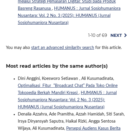
melalui Strategi Pemasaran Digital: Studi pada Produk
Basreng Rasanusa
,
HUMANUS : Jurnal Sosiohumaniora
Nusantara: Vol. 2 No. 3 (2025): HUMANUS (Jurnal
Sosiohumaniora Nusantara)
1-10 of 69
NEXT
You may also
start an advanced similarity search
for this article.
Most read articles by the same author(s)
Dini Anggini, Koesworo Setiawan , Ali Kusumadinata,
Optimalisasi Fitur “Broadcast Chat” Pada Toko Online
Tokopedia Berkah Mandiri Kreasi
,
HUMANUS : Jurnal
Sosiohumaniora Nusantara: Vol. 2 No. 3 (2025):
HUMANUS (Jurnal Sosiohumaniora Nusantara)
Denalia Azzahra, Ade Pramitha, Azzah Hamidah, Siti Sarah,
Irsya Diryansyah Saputra, Haikal Rizki, Angga Sentosa
Wijaya, Ali Kusumadinata,
Persepsi Audiens Kasus Berita