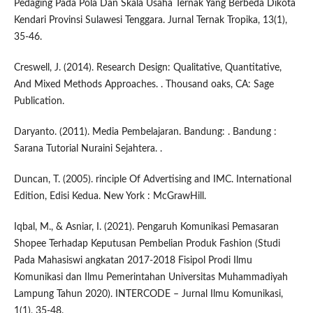
Pedaging Pada Pola Dan Skala Usaha Ternak Yang Berbeda Dikota
Kendari Provinsi Sulawesi Tenggara. Jurnal Ternak Tropika, 13(1),
35-46.
Creswell, J. (2014). Research Design: Qualitative, Quantitative,
And Mixed Methods Approaches. . Thousand oaks, CA: Sage
Publication.
Daryanto. (2011). Media Pembelajaran. Bandung: . Bandung :
Sarana Tutorial Nuraini Sejahtera. .
Duncan, T. (2005). rinciple Of Advertising and IMC. International
Edition, Edisi Kedua. New York : McGrawHill.
Iqbal, M., & Asniar, I. (2021). Pengaruh Komunikasi Pemasaran
Shopee Terhadap Keputusan Pembelian Produk Fashion (Studi
Pada Mahasiswi angkatan 2017-2018 Fisipol Prodi Ilmu
Komunikasi dan Ilmu Pemerintahan Universitas Muhammadiyah
Lampung Tahun 2020). INTERCODE – Jurnal Ilmu Komunikasi,
1(1), 35-48.