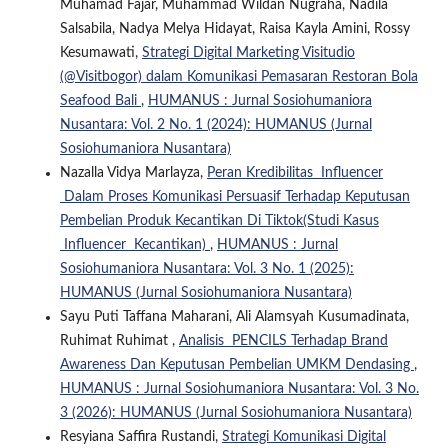
Muhamad Fajar, Muhammad Wildan Nugraha, Nadila
Salsabila, Nadya Melya Hidayat, Raisa Kayla Amini, Rossy
Kesumawati,
Strategi Digital Marketing Visitudio
(@Visitbogor) dalam Komunikasi Pemasaran Restoran Bola
Seafood Bali
,
HUMANUS : Jurnal Sosiohumaniora
Nusantara: Vol. 2 No. 1 (2024): HUMANUS (Jurnal
Sosiohumaniora Nusantara)
Nazalla Vidya Marlayza,
Peran Kredibilitas Influencer
Dalam Proses Komunikasi Persuasif Terhadap Keputusan
Pembelian Produk Kecantikan Di Tiktok(Studi Kasus
Influencer Kecantikan)
,
HUMANUS : Jurnal
Sosiohumaniora Nusantara: Vol. 3 No. 1 (2025):
HUMANUS (Jurnal Sosiohumaniora Nusantara)
Sayu Puti Taffana Maharani, Ali Alamsyah Kusumadinata,
Ruhimat Ruhimat ,
Analisis PENCILS Terhadap Brand
Awareness Dan Keputusan Pembelian UMKM Dendasing
,
HUMANUS : Jurnal Sosiohumaniora Nusantara: Vol. 3 No.
3 (2026): HUMANUS (Jurnal Sosiohumaniora Nusantara)
Resyiana Saffira Rustandi,
Strategi Komunikasi Digital