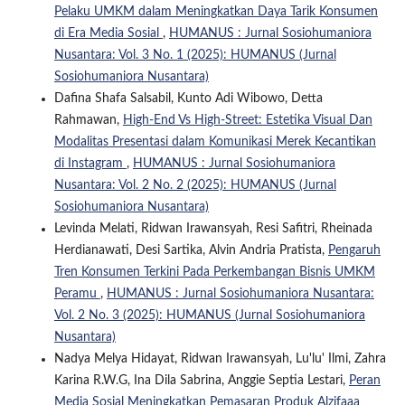
Pelaku UMKM dalam Meningkatkan Daya Tarik Konsumen
di Era Media Sosial
,
HUMANUS : Jurnal Sosiohumaniora
Nusantara: Vol. 3 No. 1 (2025): HUMANUS (Jurnal
Sosiohumaniora Nusantara)
Dafina Shafa Salsabil, Kunto Adi Wibowo, Detta
Rahmawan,
High-End Vs High-Street: Estetika Visual Dan
Modalitas Presentasi dalam Komunikasi Merek Kecantikan
di Instagram
,
HUMANUS : Jurnal Sosiohumaniora
Nusantara: Vol. 2 No. 2 (2025): HUMANUS (Jurnal
Sosiohumaniora Nusantara)
Levinda Melati, Ridwan Irawansyah, Resi Safitri, Rheinada
Herdianawati, Desi Sartika, Alvin Andria Pratista,
Pengaruh
Tren Konsumen Terkini Pada Perkembangan Bisnis UMKM
Peramu
,
HUMANUS : Jurnal Sosiohumaniora Nusantara:
Vol. 2 No. 3 (2025): HUMANUS (Jurnal Sosiohumaniora
Nusantara)
Nadya Melya Hidayat, Ridwan Irawansyah, Lu'lu' Ilmi, Zahra
Karina R.W.G, Ina Dila Sabrina, Anggie Septia Lestari,
Peran
Media Sosial Meningkatkan Pemasaran Produk Alzifaaa