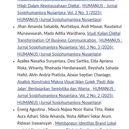
Hijab Dalam Kewirausahaan Digital
,
HUMANUS : Jurnal
Sosiohumaniora Nusantara: Vol. 2 No. 3 (2025):
HUMANUS (Jurnal Sosiohumaniora Nusantara)
Jihan Amanda Salsabila, Nurhidaya, Andi Mawar, Raudattul
Munawwarah, Mada Aditia Wardhana,
Studi Kajian:Digital
Transformation Of Business Communication
,
HUMANUS :
Jurnal Sosiohumaniora Nusantara: Vol. 3 No. 3 (2026):
HUMANUS (Jurnal Sosiohumaniora Nusantara)
Azallea Nasafka Suryantara, Desi Sartika, Elda Apriana
Riska, Wiranty, Rheinada Herdianawati, Reyshafa Sahada
Hafid, ⁠Alvin Andria Pratista, Azwar Septian Chaniago,
Analisis Konstruksi Makna Visual Iklan Gojek ‘Pasti Ada
Jalan’ Berdasarkan Semiotika dan Warna
,
HUMANUS :
Jurnal Sosiohumaniora Nusantara: Vol. 2 No. 2 (2025):
HUMANUS (Jurnal Sosiohumaniora Nusantara)
Eneng Agustina , Maura Najwa Noor Raina Tirta, Rieke
Aura Azhari, Silvia Amanda, Yesha Alifiani Sekar Arum,
Ridwan Irawansyah ,
Membangun Identitas Brand Lokal